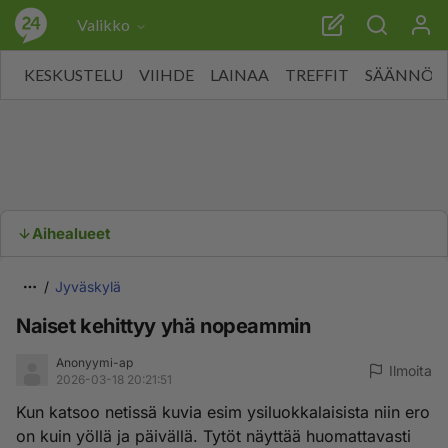
Valikko
KESKUSTELU
VIIHDE
LAINAA
TREFFIT
SÄÄNNÖT
Aihealueet
Jyväskylä
Naiset kehittyy yhä nopeammin
Anonyymi-ap
Ilmoita
2026-03-18 20:21:51
Kun katsoo netissä kuvia esim ysiluokkalaisista niin ero
on kuin yöllä ja päivällä. Tytöt näyttää huomattavasti