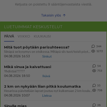
Ketjusta on poistettu
9
sääntöjenvastaista viestiä.
Takaisin ylös
LUETUIMMAT KESKUSTELUT
PÄIVÄ
VIIKKO
KUUKAUSI
344
Mitä tuot pöytään parisuhteessa?
1272
Siinäpä se kysymys on otsikossa. Mitäpä siis tuot/toisit pöytään parisuhteessa? Oletko mies vai nainen? Koetko sen mitä
04.08.2026 16:53
Sinkut
54
Mikä sinua ja kaivattuasi
753
Yhdistää??????
04.08.2026 18:50
Ikävä
55
2 km on nykyään liian pitkä koulumatka
738
Hesarissa päivitellään lapset joutuu nyt kulkemaan 2 km kouluun jösses. Ruostefillarilla tuo matka menee vaikka miten äk
04.08.2026 10:07
Lieksa
38
Sinulle mies