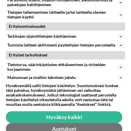
palvelujen kehittäminen
Tietojen tallentaminen laitteelle ja/tai laitteella olevien
tietojen käyttö
Erityisominaisuudet
Anonyymi00026
Tarkkojen sijaintitietojen käyttäminen
2026-03-25 20:39:28
Tunnista laitteet aktiivisesti pyydettyjen tietojen perusteella
Miksi kielioppi vihtori saa poiketa aiheista joka
Erityiset tarkoitukset
ketjussa? Mene edelleen lanthalaan lukihäiriöinen.
Tietoturva, väärinkäytösten ehkäiseminen ja virheiden
Äänestä
Kommentoi
korjaaminen
Mainonnan ja sisällön tekninen jakelu
Hyväksymällä sallit tietojesi käsittelyn. Suostumuksesi koskee
Anonyymi00031
tätä palvelua, hyväksymättä jättäminen voi vaikuttaa
2026-03-25 23:37:39
asiakaskokemukseesi. Jotkut teknologiat saattavat perustella
tietojen käsittelyä oikeutetulla edulla, voit vastustaa tätä tai
Mene sinä lappilainen Inariin susia naimaan.
muuttaa muita asetuksia klikkaamalla "Asetukset" linkkiä.
Äänestä
Kommentoi
Hyväksy kaikki
Anonyymi00028
Asetukset