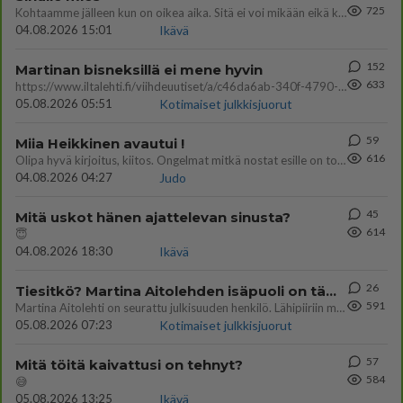
725
Kohtaamme jälleen kun on oikea aika. Sitä ei voi mikään eikä kukaan estää <3 <3
04.08.2026 15:01
Ikävä
152
Martinan bisneksillä ei mene hyvin
633
https://www.iltalehti.fi/viihdeuutiset/a/c46da6ab-340f-4790-aaa7-0865eed2336 Yrityksen konkurssihakemus on tullut kärä
05.08.2026 05:51
Kotimaiset julkkisjuorut
59
Miia Heikkinen avautui !
616
Olipa hyvä kirjoitus, kiitos. Ongelmat mitkä nostat esille on todellisia ja tämä ylimielisyys totta ja se näkyy kaikessa
04.08.2026 04:27
Judo
45
Mitä uskot hänen ajattelevan sinusta?
614
😇
04.08.2026 18:30
Ikävä
26
Tiesitkö? Martina Aitolehden isäpuoli on tämä suosittu laulaja
591
Martina Aitolehti on seurattu julkisuuden henkilö. Lähipiiriin mahtuu muitakin tunnettuja henkilöitä. Tiesitkö, että Ma
05.08.2026 07:23
Kotimaiset julkkisjuorut
57
Mitä töitä kaivattusi on tehnyt?
584
😅
05.08.2026 13:25
Ikävä