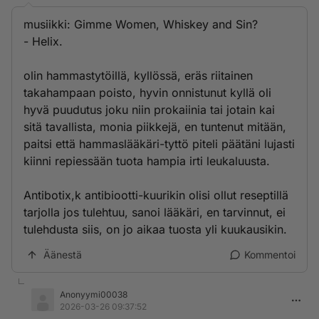
musiikki: Gimme Women, Whiskey and Sin?
- Helix.
olin hammastytöillä, kyllössä, eräs riitainen
takahampaan poisto, hyvin onnistunut kyllä oli
hyvä puudutus joku niin prokaiinia tai jotain kai
sitä tavallista, monia piikkejä, en tuntenut mitään,
paitsi että hammaslääkäri-tyttö piteli päätäni lujasti
kiinni repiessään tuota hampia irti leukaluusta.
Antibotix,k antibiootti-kuurikin olisi ollut reseptillä
tarjolla jos tulehtuu, sanoi lääkäri, en tarvinnut, ei
tulehdusta siis, on jo aikaa tuosta yli kuukausikin.
Äänestä
Kommentoi
Anonyymi00038
2026-03-26 09:37:52