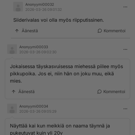
Anonyymi00032
2026-03-26 09:01:32
Siiderivalas voi olla myös riipputissinen.
Äänestä
Kommentoi
Anonyymi00033
2026-03-26 09:02:30
Jokaisessa täyskasvuisessa miehessä piilee myös
pikkupoika. Jos ei, niin hän on joku muu, eikä
mies.
Äänestä
Kommentoi
Anonyymi00034
2026-03-26 09:05:29
Näyttää kai kun meikkiä on naama täynnä ja
pukeutuvat kuin yli 20v