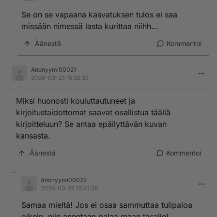
Se on se vapaana kasvatuksen tulos ei saa
missään nimessä lasta kurittaa niihh...
Äänestä
Kommentoi
Anonyymi00021
2026-03-25 15:35:35
Miksi huonosti kouluttautuneet ja
kirjoitustaidottomat saavat osallistua täällä
kirjoitteluun? Se antaa epäilyttävän kuvan
kansasta.
Äänestä
Kommentoi
Anonyymi00022
2026-03-25 15:41:28
Samaa mieltä! Jos ei osaa sammuttaa tulipaloa
oikein, niin annetaan palaa maan tasalle!