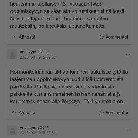
herkemmin tuollaisen 13- vuotiaan tytön
oppimiskyvyn selvään aktivoitumiseen siinä iässä.
Naisopettaja ei kiinnitä huomiota samoihin
muutoksiin, poikkeuksia lukuunottamatta.
Äänestä
Kommentoi
Anonyymi00013
2026-03-19 12:39:38
Hormonitoiminnan aktivoituminen laukaisee tytöillä
laajemman oppimiskyvyn juuri siinä kolmentoista
paikkeilla. Pojilla se menee sinne viidentoista
paikkeille kun ensimmäinen haiven nenän alle ja
kauemmas nenän alle ilmestyy. Toki vaihtelua on.
Äänestä
Kommentoi
Anonyymi00014
2026-03-19 15:37:32