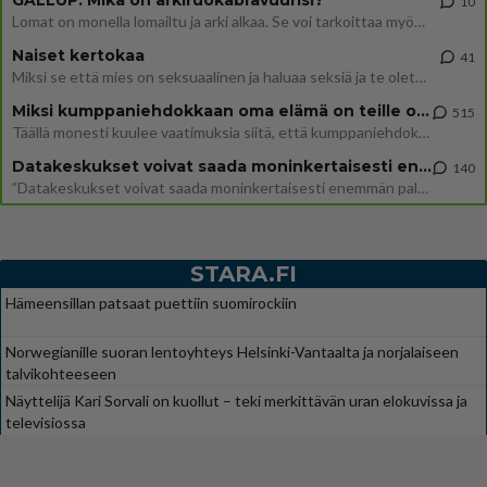
10
Lomat on monella lomailtu ja arki alkaa. Se voi tarkoittaa myös sitä, että grillailut on grillattu ja palataan arjen ruo
Naiset kertokaa
41
Miksi se että mies on seksuaalinen ja haluaa seksiä ja te olette hänen mielestänne haluttava on vastenmielistä? Mikä sii
Miksi kumppaniehdokkaan oma elämä on teille ongelma?
515
Täällä monesti kuulee vaatimuksia siitä, että kumppaniehdokkaalla ei saisi olla lemmikkejä, lapsia, kavereita, eksiä, su
Datakeskukset voivat saada moninkertaisesti enemmän palautuksia kuin mitä ne maksavat veroja
140
”Datakeskukset voivat saada moninkertaisesti enemmän palautuksia kuin mitä ne maksavat veroja”, sanoo professori Jussi K
STARA.FI
Hämeensillan patsaat puettiin suomirockiin
Norwegianille suoran lentoyhteys Helsinki-Vantaalta ja norjalaiseen
talvikohteeseen
Näyttelijä Kari Sorvali on kuollut – teki merkittävän uran elokuvissa ja
televisiossa