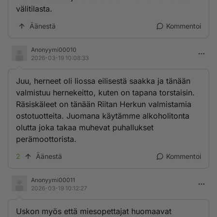
välitilasta.
Äänestä
Kommentoi
Anonyymi00010
2026-03-19 10:08:33
Juu, herneet oli liossa eilisestä saakka ja tänään
valmistuu hernekeitto, kuten on tapana torstaisin.
Räsiskäleet on tänään Riitan Herkun valmistamia
ostotuotteita. Juomana käytämme alkoholitonta
olutta joka takaa muhevat puhallukset
perämoottorista.
2
Äänestä
Kommentoi
Anonyymi00011
2026-03-19 10:12:27
Uskon myös että miesopettajat huomaavat