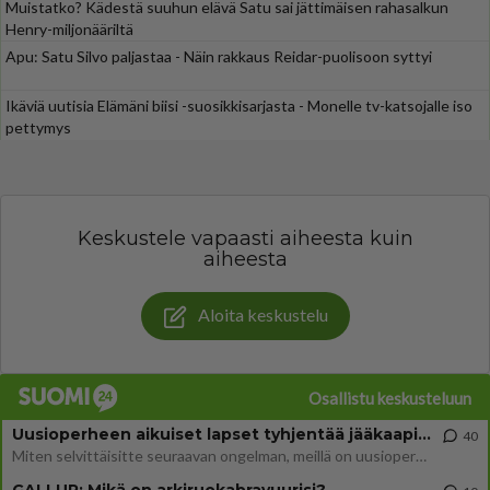
Muistatko? Kädestä suuhun elävä Satu sai jättimäisen rahasalkun
Henry-miljonääriltä
Apu: Satu Silvo paljastaa - Näin rakkaus Reidar-puolisoon syttyi
Ikäviä uutisia Elämäni biisi -suosikkisarjasta - Monelle tv-katsojalle iso
pettymys
Keskustele vapaasti aiheesta kuin
aiheesta
Aloita keskustelu
Osallistu keskusteluun
Uusioperheen aikuiset lapset tyhjentää jääkaapin käydessään
40
Miten selvittäisitte seuraavan ongelman, meillä on uusioperhe, minulla teini-ikäiset lapset ja puolisolla aikuiset, jotk
GALLUP: Mikä on arkiruokabravuurisi?