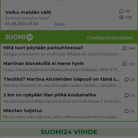
43
Voiko meidän välit
540
Koskaan parantua tästä?
05.08.2026 05:34
Ikävä
Osallistu keskusteluun
Mitä tuot pöytään parisuhteessa?
344
Siinäpä se kysymys on otsikossa. Mitäpä siis tuot/toisit pöytään parisuhteessa? Oletko mies vai nainen? Koetko sen mitä
Martinan bisneksillä ei mene hyvin
152
https://www.iltalehti.fi/viihdeuutiset/a/c46da6ab-340f-4790-aaa7-0865eed2336 Yrityksen konkurssihakemus on tullut kärä
Tiesitkö? Martina Aitolehden isäpuoli on tämä suosittu laulaja
26
Martina Aitolehti on seurattu julkisuuden henkilö. Lähipiiriin mahtuu muitakin tunnettuja henkilöitä. Tiesitkö, että Ma
2 km on nykyään liian pitkä koulumatka
55
Hesarissa päivitellään lapset joutuu nyt kulkemaan 2 km kouluun jösses. Ruostefillarilla tuo matka menee vaikka miten äk
Miesten tuijotus
33
Mutta mies vain tuijottaa, siinä vaiheessa käännän itse pään pois. Mikä juttu? Yleensä jos joku tuijottaa tai katsoo, hä
SUOMI24 VIIHDE