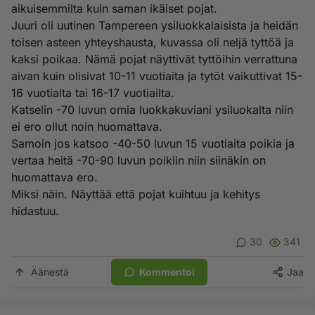
aikuisemmilta kuin saman ikäiset pojat.
Juuri oli uutinen Tampereen ysiluokkalaisista ja heidän
toisen asteen yhteyshausta, kuvassa oli neljä tyttöä ja
kaksi poikaa. Nämä pojat näyttivät tyttöihin verrattuna
aivan kuin olisivat 10-11 vuotiaita ja tytöt vaikuttivat 15-
16 vuotialta tai 16-17 vuotiailta.
Katselin -70 luvun omia luokkakuviani ysiluokalta niin
ei ero ollut noin huomattava.
Samoin jos katsoo -40-50 luvun 15 vuotiaita poikia ja
vertaa heitä -70-90 luvun poikiin niin siinäkin on
huomattava ero.
Miksi näin. Näyttää että pojat kuihtuu ja kehitys
hidastuu.
30
341
Äänestä
Kommentoi
Jaa