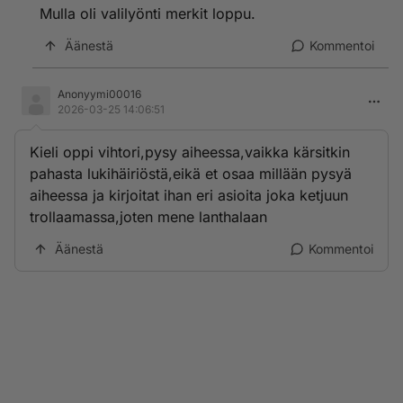
Mulla oli valilyönti merkit loppu.
Äänestä
Kommentoi
Anonyymi00016
2026-03-25 14:06:51
Kieli oppi vihtori,pysy aiheessa,vaikka kärsitkin
pahasta lukihäiriöstä,eikä et osaa millään pysyä
aiheessa ja kirjoitat ihan eri asioita joka ketjuun
trollaamassa,joten mene lanthalaan
Äänestä
Kommentoi