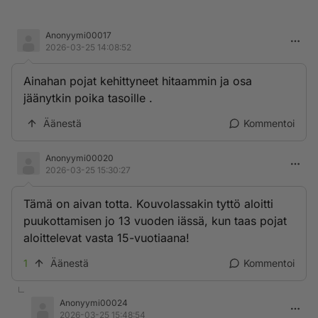
Anonyymi00017
2026-03-25 14:08:52
Ainahan pojat kehittyneet hitaammin ja osa
jäänytkin poika tasoille .
Äänestä
Kommentoi
Anonyymi00020
2026-03-25 15:30:27
Tämä on aivan totta. Kouvolassakin tyttö aloitti
puukottamisen jo 13 vuoden iässä, kun taas pojat
aloittelevat vasta 15-vuotiaana!
1
Äänestä
Kommentoi
Anonyymi00024
2026-03-25 15:48:54