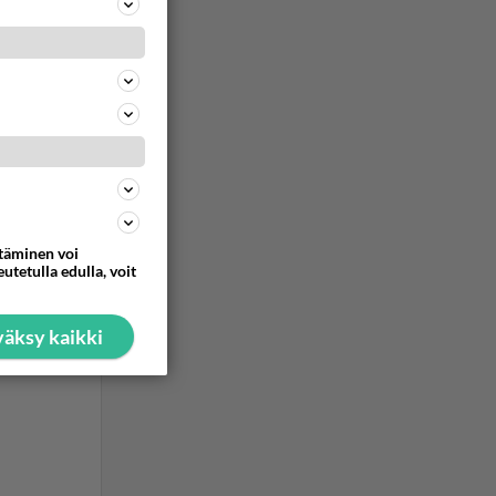
ttäminen voi
utetulla edulla, voit
äksy kaikki