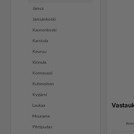
Jämsä
Jämsänkoski
Kannonkoski
Karstula
Keuruu
Kinnula
Konnevesi
Kuhmoinen
Kyyjärvi
Vastau
Laukaa
Muurame
Anon
Pihtipudas