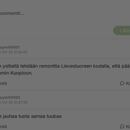
Lähe
nyymi00001
-03-25 10:25:43
n ysitiellä tehdään remonttia Lievestuoreen kodalla, että pä
mmin Kuopioon.
estä
K
nyymi00002
-03-25 10:47:26
 jauhaa tuota samaa tuubaa
estä
K