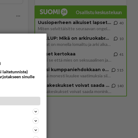
Osallistu keskusteluun
Uusioperheen aikuiset lapset tyhjentää jääkaapin käydessään
40
Miten selvittäisitte seuraavan ongelman, meillä on uusioperhe, minulla teini-ikäiset lapset ja puolisolla aikuiset, jotk
GALLUP: Mikä on arkiruokabravuurisi?
10
ommentoi
Lomat on monella lomailtu ja arki alkaa. Se voi tarkoittaa myös sitä, että grillailut on grillattu ja palataan arjen ruo
Naiset kertokaa
41
Miksi se että mies on seksuaalinen ja haluaa seksiä ja te olette hänen mielestänne haluttava on vastenmielistä? Mikä sii
a
Miksi kumppaniehdokkaan oma elämä on teille ongelma?
515
i laitetunniste)
Täällä monesti kuulee vaatimuksia siitä, että kumppaniehdokkaalla ei saisi olla lemmikkejä, lapsia, kavereita, eksiä, su
arjotakseen sinulle
Datakeskukset voivat saada moninkertaisesti enemmän palautuksia kuin mitä ne maksavat veroja
140
”Datakeskukset voivat saada moninkertaisesti enemmän palautuksia kuin mitä ne maksavat veroja”, sanoo professori Jussi K
ommentoi