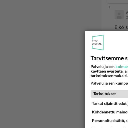
2
Eikö s
Ää
Tarvitsemme s
2
Palvelu ja sen
kolman
Ano
käyttäen evästeitä ja
tarkoituksenmukaisi
Eikö 
Palvelu ja sen kumpp
Hanki
Tarkoitukset
Ää
Tarkat sijaintitiedo
Kohdennettu mainon
Personoitu sisältö, 