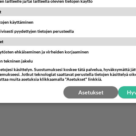
n laitteelle ja/tai laitteella olevien tietojen käyttö
t
etojen käyttäminen
iivisesti pyydettyjen tietojen perusteella
et
äytösten ehkäiseminen ja virheiden korjaaminen
ön tekninen jakelu
ietojesi käsittelyn. Suostumuksesi koskee tätä palvelua, hyväksymättä jä
mukseesi. Jotkut teknologiat saattavat perustella tietojen käsittelyä oike
uttaa muita asetuksia klikkaamalla "Asetukset" linkkiä.
Asetukset
Hyv