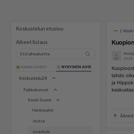
Keskustelun etusivu
Kesk
Aiheet listaus
Kuopion 
Anony
2026-
KAIKKI AIHEET
NYKYINEN AIHE
Kuopioonh
tahdo oik
Keskustelu24
ja Hippoks
keskustas
Paikkakunnat
Keski-Suomi
Hankasalmi
Äänest
Joutsa
Jyväskylä