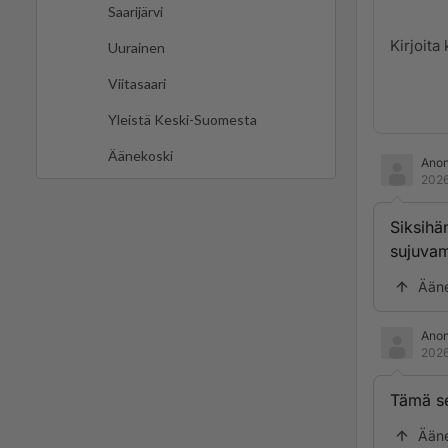
Saarijärvi
Uurainen
Viitasaari
Yleistä Keski-Suomesta
Äänekoski
Ano
2026
Siksihä
sujuva
Ään
Ano
2026
Tämä se
Ään