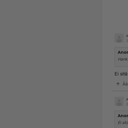
2
Ano
Hanki
Ei sit
Ää
2
Ano
Ei si