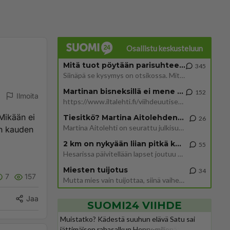
Osallistu keskusteluun
Mitä tuot pöytään parisuhteessa?
345
Siinäpä se kysymys on otsikossa. Mitäpä siis tuot/toisit pöytään parisuhteessa? Oletko mies vai nainen? Koetko sen mitä
Martinan bisneksillä ei mene hyvin
152
Ilmoita
https://www.iltalehti.fi/viihdeuutiset/a/c46da6ab-340f-4790-aaa7-0865eed2336 Yrityksen konkurssihakemus on tullut kärä
Mikään ei
Tiesitkö? Martina Aitolehden isäpuoli on tämä suosittu laulaja
26
Martina Aitolehti on seurattu julkisuuden henkilö. Lähipiiriin mahtuu muitakin tunnettuja henkilöitä. Tiesitkö, että Ma
en kauden
2 km on nykyään liian pitkä koulumatka
55
Hesarissa päivitellään lapset joutuu nyt kulkemaan 2 km kouluun jösses. Ruostefillarilla tuo matka menee vaikka miten äk
Miesten tuijotus
34
7
157
Mutta mies vain tuijottaa, siinä vaiheessa käännän itse pään pois. Mikä juttu? Yleensä jos joku tuijottaa tai katsoo, hä
Jaa
SUOMI24 VIIHDE
Muistatko? Kädestä suuhun elävä Satu sai
jättimäisen rahasalkun Henry-miljonääriltä