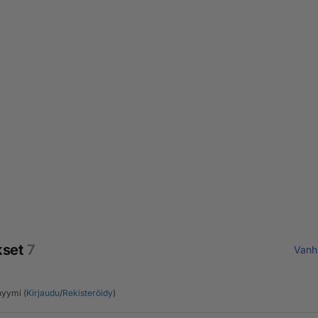
kset
7
Vanh
yymi (
Kirjaudu
/
Rekisteröidy
)