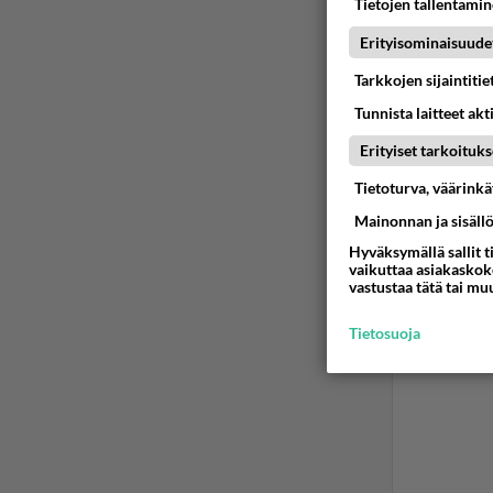
Tietojen tallentamine
Erityisominaisuude
Tarkkojen sijaintiti
Tunnista laitteet akt
Erityiset tarkoituks
Tietoturva, väärink
Mainonnan ja sisäll
Hyväksymällä sallit t
vaikuttaa asiakaskoke
vastustaa tätä tai mu
Tietosuoja