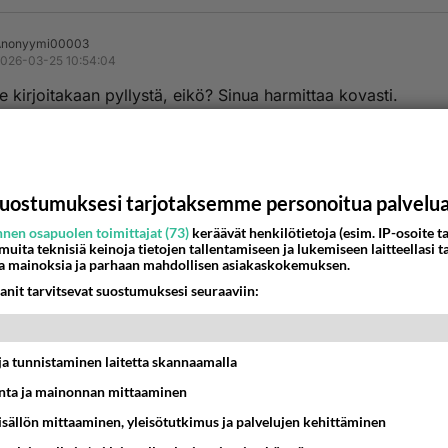
Anonyymi00003
026-03-25 10:54:04
e kirjoitakaan pyllystä, eikö? Sinua harmittaa kovasti.
nestä
K
Anonyymi00005
uostumuksesi tarjotaksemme personoitua palvelu
026-03-25 11:41:10
nen osapuolen toimittajat (73)
keräävät henkilötietoja (esim. IP-osoite ta
nyymi00003
kirjoitti:
 muita teknisiä keinoja tietojen tallentamiseen ja lukemiseen laitteellasi t
a mainoksia ja parhaan mahdollisen asiakaskokemuksen.
se kirjoitakaan pyllystä, eikö? Sinua harmittaa kovasti.
anit tarvitsevat suostumuksesi seuraaviin:
 lobotomia
nestä
K
t ja tunnistaminen laitetta skannaamalla
ta ja mainonnan mittaaminen
sisällön mittaaminen, yleisötutkimus ja palvelujen kehittäminen