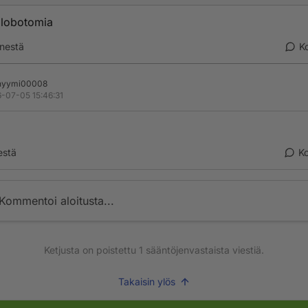
 lobotomia
nestä
K
nyymi00008
-07-05 15:46:31
estä
K
Kommentoi aloitusta...
Ketjusta on poistettu
1
sääntöjenvastaista viestiä.
Takaisin ylös