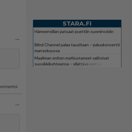
STARA.FI
Hämeensillan patsaat puettiin suomirockiin
Blind Channel palaa tauoltaan – paluukonsertti
marraskuussa
Maailman eniten matkustaneet valitsivat
suosikkikohteensa – yllättävä voittaja
ommentoi