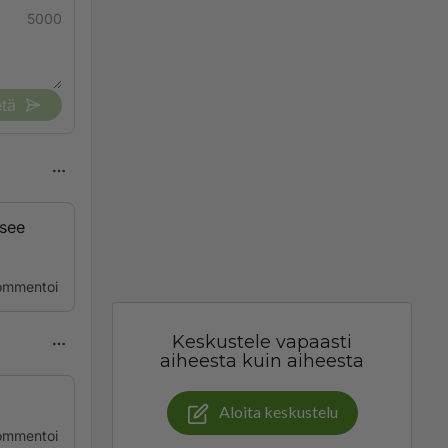
5000
tä
äsee
ommentoi
Keskustele vapaasti
aiheesta kuin aiheesta
Aloita keskustelu
ommentoi