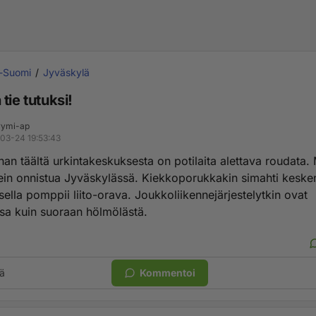
i-Suomi
Jyväskylä
tie tutuksi!
ymi-ap
03-24 19:53:43
an täältä urkintakeskuksesta on potilaita alettava roudata. 
ein onnistua Jyväskylässä. Kiekkoporukkakin simahti kesk
ella pomppii liito-orava. Joukkoliikennejärjestelytkin ovat
sa kuin suoraan hölmölästä.
ä
Kommentoi