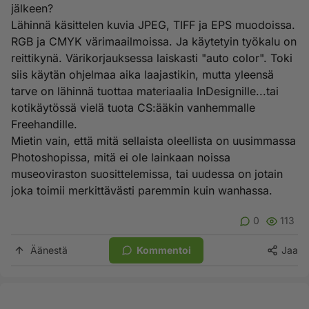
jälkeen?
Lähinnä käsittelen kuvia JPEG, TIFF ja EPS muodoissa.
RGB ja CMYK värimaailmoissa. Ja käytetyin työkalu on
reittikynä. Värikorjauksessa laiskasti "auto color". Toki
siis käytän ohjelmaa aika laajastikin, mutta yleensä
tarve on lähinnä tuottaa materiaalia InDesignille...tai
kotikäytössä vielä tuota CS:ääkin vanhemmalle
Freehandille.
Mietin vain, että mitä sellaista oleellista on uusimmassa
Photoshopissa, mitä ei ole lainkaan noissa
museoviraston suosittelemissa, tai uudessa on jotain
joka toimii merkittävästi paremmin kuin wanhassa.
0
113
Äänestä
Kommentoi
Jaa