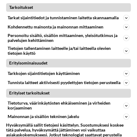
33
Tarkoitukset
Vetovoima
617
Onko välillänne suuri vetovoima ja miten se ilmenee? Onko siitä haittaa?
Tarkat sijaintitiedot ja tunnistaminen laitetta skannaamalla
08.08.2026 14:24
Ikävä
Kohdennettu mainonta ja mainonnan mittaaminen
88
Niin kauan tätä
Personoitu sisältö, sisällön mittaaminen, yleisötutkimus ja
587
Onko vuotesi menneet hukkaan
palvelujen kehittäminen
09.08.2026 06:20
Ikävä
Tietojen tallentaminen laitteelle ja/tai laitteella olevien
tietojen käyttö
32
Aina vaan mietin sua
Erityisominaisuudet
580
Miksen saa sinua mielestäni pois
08.08.2026 17:08
Ikävä
Tarkkojen sijaintitietojen käyttäminen
38
Tunnista laitteet aktiivisesti pyydettyjen tietojen perusteella
Nainen. Onko meissä
534
Sinusta jotain samaa? Näköä tai luonteenpiirteitä? Utelias
Erityiset tarkoitukset
07.08.2026 21:51
Ikävä
Tietoturva, väärinkäytösten ehkäiseminen ja virheiden
korjaaminen
Osallistu keskusteluun
Mainonnan ja sisällön tekninen jakelu
Missä on Sofia Virta? Loistaa poissaolollaan Erikoisjoukot uudelta kaudelta
4
Vihreiden puheenjohtaja, kansanedustaja Sofia Virta pääsi otsikoihin, kun tieto hänen osallistumisestaan Erikoisjoukot-k
Hyväksymällä sallit tietojesi käsittelyn. Suostumuksesi koskee
tätä palvelua, hyväksymättä jättäminen voi vaikuttaa
Tänään tv:ssä: Salatut elämät palaa kesätauolta - Tässä hieman juonipaljastuksia
0
asiakaskokemukseesi. Jotkut teknologiat saattavat perustella