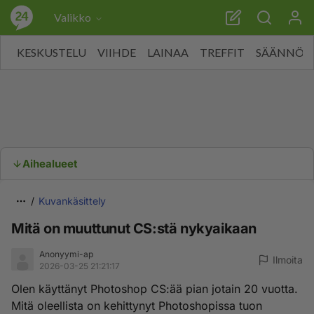
Valikko
KESKUSTELU
VIIHDE
LAINAA
TREFFIT
SÄÄNNÖT
Aihealueet
Kuvankäsittely
Mitä on muuttunut CS:stä nykyaikaan
Anonyymi-ap
Ilmoita
2026-03-25 21:21:17
Olen käyttänyt Photoshop CS:ää pian jotain 20 vuotta.
Mitä oleellista on kehittynyt Photoshopissa tuon