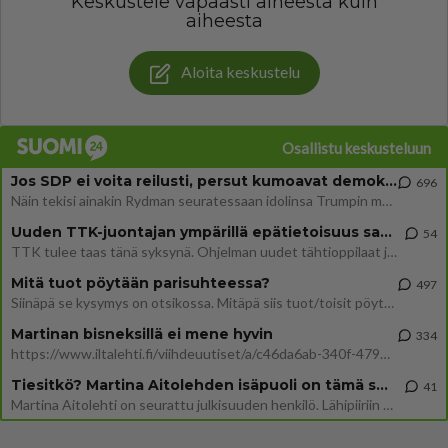
Keskustele vapaasti aiheesta kuin
aiheesta
Aloita keskustelu
Osallistu keskusteluun
Jos SDP ei voita reilusti, persut kumoavat demokratian Suomesta
696
Näin tekisi ainakin Rydman seuratessaan idolinsa Trumpin mallia https://www.is.fi/politiikka/art-2000012187244.html
Uuden TTK-juontajan ympärillä epätietoisuus sakenee - Nyt MTV hämmentää soppaa
54
TTK tulee taas tänä syksynä. Ohjelman uudet tähtioppilaat julkistetaan torstaina 6. elokuuta klo 14 alkavassa lehdistö
Mitä tuot pöytään parisuhteessa?
497
Siinäpä se kysymys on otsikossa. Mitäpä siis tuot/toisit pöytään parisuhteessa? Oletko mies vai nainen? Koetko sen mitä
Martinan bisneksillä ei mene hyvin
334
https://www.iltalehti.fi/viihdeuutiset/a/c46da6ab-340f-4790-aaa7-0865eed2336 Yrityksen konkurssihakemus on tullut kärä
Tiesitkö? Martina Aitolehden isäpuoli on tämä suosittu laulaja
41
Martina Aitolehti on seurattu julkisuuden henkilö. Lähipiiriin mahtuu muitakin tunnettuja henkilöitä. Tiesitkö, että Ma