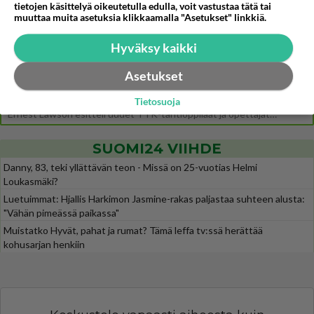
tietojen käsittelyä oikeutetulla edulla, voit vastustaa tätä tai
Pihlajakatu 23 B on täynnä naurua, itkua, rakkautta ja suuria salaisuuksia. Suomalaisten yksi pitkäikäisimmistä draamas
muuttaa muita asetuksia klikkaamalla "Asetukset" linkkiä.
Esko Eerikäinen lopetti testosteronit kesäksi - Tämä ikävä vaikutus iski heti
0
Juontaja, mediapersoona ja entinen Scandinavian Hunks -tanssija Esko Eerikäinen on tunnettu avoimuudestaan. Nyt Eerikäi
Hyväksy kaikki
Muistatko Mikkelin panttivankidraaman?
92
Asetukset
Uusi draamasarja järkyttävästä tapauksesta on tulossa. Tositapahtumiin perustuva sarja ammentaa vuoden 1986 Mikkelin pan
Ernest Lawson täräytti erikoisen heiton TTK-lehdistötilaisuudessa: " Onko tässä tarkoituksena...?"
Tietosuoja
14
Ernest Lawson esitteli uudet TTK-tähtioppilaat ja opettajat torstaina 6.8. lehdistölle. Tulevalla kaudella on yksi hausk
SUOMI24 VIIHDE
Danny, 83, teki yllättävän teon - Missä on 25-vuotias Helmi
Loukasmäki?
Luetuimmat: Hjallis Harkimon Jasmine-rakas paljastaa suhteen alusta:
"Vähän pimeässä paikassa"
Muistatko Hyvät, pahat ja rumat? Tämä leffa tv:ssä herättää
kohusarjan henkiin