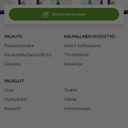
Aloita keskustelu
PALAUTE
KAUPALLINEN YHTEISTYÖ
Palautelomake
Auto1 Vaihtoautot
Keskustelu Suomi24:sta
TV-ohjelmat
Opastus
Sanakirja
PALVELUT
Chat
Treffit
Hyötylinkit
Viihde
Reseptit
Horoskooppi