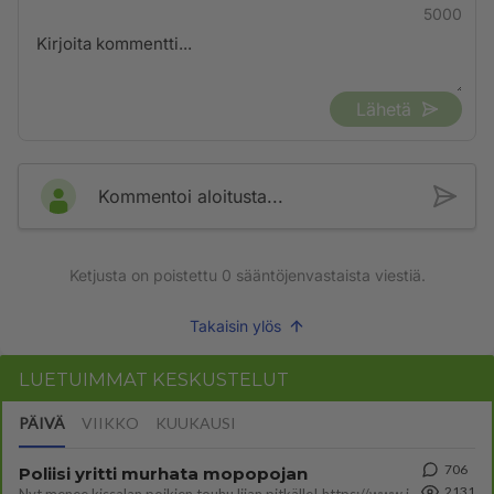
5000
Lähetä
Kommentoi aloitusta...
Ketjusta on poistettu
0
sääntöjenvastaista viestiä.
Takaisin ylös
LUETUIMMAT KESKUSTELUT
PÄIVÄ
VIIKKO
KUUKAUSI
706
Poliisi yritti murhata mopopojan
2131