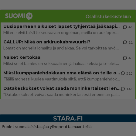
Osallistu keskusteluun
Uusioperheen aikuiset lapset tyhjentää jääkaapin käydessään
41
Miten selvittäisitte seuraavan ongelman, meillä on uusioperhe, minulla teini-ikäiset lapset ja puolisolla aikuiset, jotk
GALLUP: Mikä on arkiruokabravuurisi?
11
Lomat on monella lomailtu ja arki alkaa. Se voi tarkoittaa myös sitä, että grillailut on grillattu ja palataan arjen ruo
Naiset kertokaa
43
Miksi se että mies on seksuaalinen ja haluaa seksiä ja te olette hänen mielestänne haluttava on vastenmielistä? Mikä sii
Miksi kumppaniehdokkaan oma elämä on teille ongelma?
515
Täällä monesti kuulee vaatimuksia siitä, että kumppaniehdokkaalla ei saisi olla lemmikkejä, lapsia, kavereita, eksiä, su
Datakeskukset voivat saada moninkertaisesti enemmän palautuksia kuin mitä ne maksavat veroja
141
”Datakeskukset voivat saada moninkertaisesti enemmän palautuksia kuin mitä ne maksavat veroja”, sanoo professori Jussi K
STARA.FI
Puolet suomalaisista ajaa ylinopeutta maanteillä