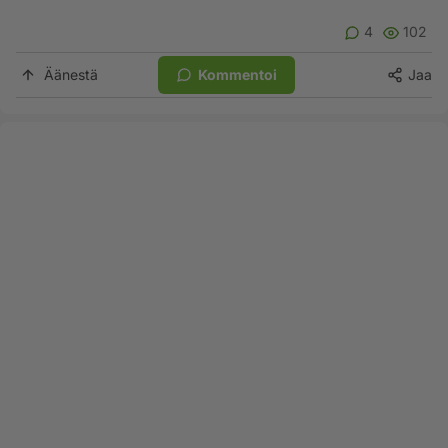
4
102
Äänestä
Kommentoi
Jaa