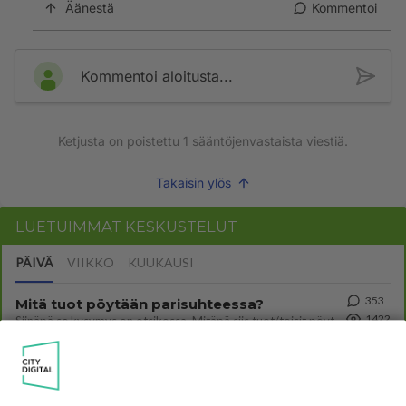
Äänestä
Kommentoi
Kommentoi aloitusta...
Ketjusta on poistettu
1
sääntöjenvastaista viestiä.
Takaisin ylös
LUETUIMMAT KESKUSTELUT
PÄIVÄ
VIIKKO
KUUKAUSI
353
Mitä tuot pöytään parisuhteessa?
1422
Siinäpä se kysymys on otsikossa. Mitäpä siis tuot/toisit pöytään parisuhteessa? Oletko mies vai nainen? Koetko sen mitä
04.08.2026 16:53
Sinkut
67
2 km on nykyään liian pitkä koulumatka
818
Hesarissa päivitellään lapset joutuu nyt kulkemaan 2 km kouluun jösses. Ruostefillarilla tuo matka menee vaikka miten äk