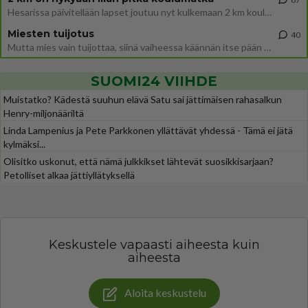
Hesarissa päivitellään lapset joutuu nyt kulkemaan 2 km kouluun jösses. Ruostefillarilla tuo matka menee vaikka miten äk
Miesten tuijotus
40
Mutta mies vain tuijottaa, siinä vaiheessa käännän itse pään pois. Mikä juttu? Yleensä jos joku tuijottaa tai katsoo, hä
SUOMI24 VIIHDE
Muistatko? Kädestä suuhun elävä Satu sai jättimäisen rahasalkun
Henry-miljonääriltä
Linda Lampenius ja Pete Parkkonen yllättävät yhdessä - Tämä ei jätä
kylmäksi...
Olisitko uskonut, että nämä julkkikset lähtevät suosikkisarjaan?
Petolliset alkaa jättiyllätyksellä
Keskustele vapaasti aiheesta kuin
aiheesta
Aloita keskustelu