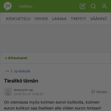
Valikko
KESKUSTELU
VIIHDE
LAINAA
TREFFIT
SÄÄNNÖT
Aihealueet
Jyväskylä
Tiesitkö tämän
Anonyymi-ap
Ilmoita
2026-03-27 11:56:29
On olemassa myös kolmen euron kolikoita, kolmen
euron kolikon saa itselleen alle viiden euron hintaan!