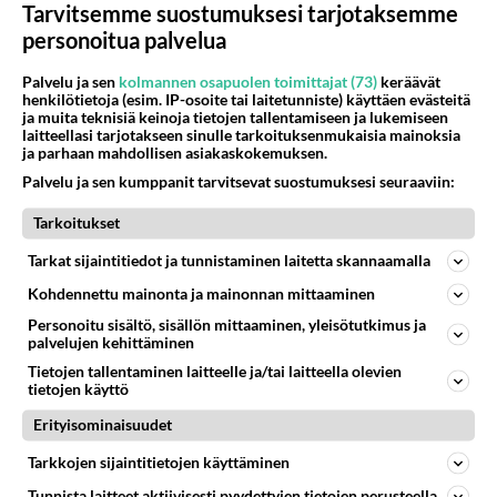
04.08.2026 10:07
Lieksa
Tarvitsemme suostumuksesi tarjotaksemme
personoitua palvelua
206
Martinan bisneksillä ei mene hyvin
816
https://www.iltalehti.fi/viihdeuutiset/a/c46da6ab-340f-4790-aaa7-0865eed2336 Yrityksen konkurssihakemus on tullut kärä
Palvelu ja sen
kolmannen osapuolen toimittajat (73)
keräävät
henkilötietoja (esim. IP-osoite tai laitetunniste) käyttäen evästeitä
05.08.2026 05:51
Kotimaiset julkkisjuorut
ja muita teknisiä keinoja tietojen tallentamiseen ja lukemiseen
laitteellasi tarjotakseen sinulle tarkoituksenmukaisia mainoksia
54
Mikä sinua ja kaivattuasi
ja parhaan mahdollisen asiakaskokemuksen.
783
Yhdistää??????
Palvelu ja sen kumppanit tarvitsevat suostumuksesi seuraaviin:
04.08.2026 18:50
Ikävä
Tarkoitukset
40
Sinulle mies
759
Kohtaamme jälleen kun on oikea aika. Sitä ei voi mikään eikä kukaan estää <3 <3
Tarkat sijaintitiedot ja tunnistaminen laitetta skannaamalla
04.08.2026 15:01
Ikävä
Kohdennettu mainonta ja mainonnan mittaaminen
Personoitu sisältö, sisällön mittaaminen, yleisötutkimus ja
28
Tiesitkö? Martina Aitolehden isäpuoli on tämä suosittu laulaja
palvelujen kehittäminen
755
Martina Aitolehti on seurattu julkisuuden henkilö. Lähipiiriin mahtuu muitakin tunnettuja henkilöitä. Tiesitkö, että Ma
Tietojen tallentaminen laitteelle ja/tai laitteella olevien
05.08.2026 07:23
Kotimaiset julkkisjuorut
tietojen käyttö
56
Mitä uskot hänen ajattelevan sinusta?
Erityisominaisuudet
691
😇
Tarkkojen sijaintitietojen käyttäminen
04.08.2026 18:30
Ikävä
Tunnista laitteet aktiivisesti pyydettyjen tietojen perusteella