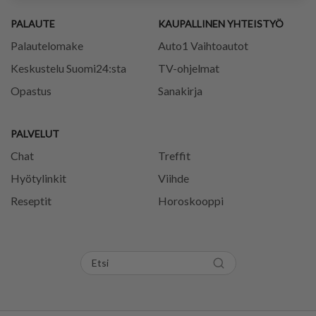
PALAUTE
KAUPALLINEN YHTEISTYÖ
Palautelomake
Auto1 Vaihtoautot
Keskustelu Suomi24:sta
TV-ohjelmat
Opastus
Sanakirja
PALVELUT
Chat
Treffit
Hyötylinkit
Viihde
Reseptit
Horoskooppi