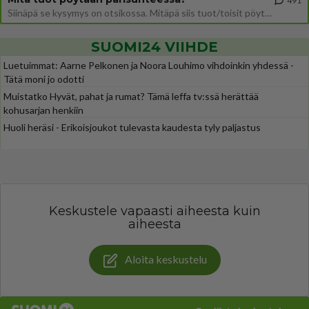
491
Siinäpä se kysymys on otsikossa. Mitäpä siis tuot/toisit pöytään parisuhteessa? Oletko mies vai nainen? Koetko sen mitä
SUOMI24 VIIHDE
Luetuimmat: Aarne Pelkonen ja Noora Louhimo vihdoinkin yhdessä -
Tätä moni jo odotti
Muistatko Hyvät, pahat ja rumat? Tämä leffa tv:ssä herättää
kohusarjan henkiin
Huoli heräsi - Erikoisjoukot tulevasta kaudesta tyly paljastus
Keskustele vapaasti aiheesta kuin
aiheesta
Aloita keskustelu