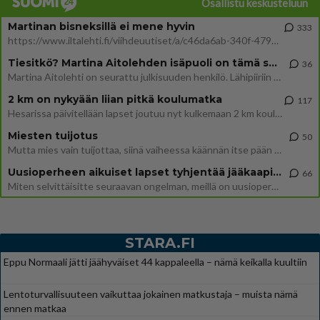
Osallistu keskusteluun
Martinan bisneksillä ei mene hyvin
333
https://www.iltalehti.fi/viihdeuutiset/a/c46da6ab-340f-4790-aaa7-0865eed2336 Yrityksen konkurssihakemus on tullut kärä
Tiesitkö? Martina Aitolehden isäpuoli on tämä suosittu laulaja
36
Martina Aitolehti on seurattu julkisuuden henkilö. Lähipiiriin mahtuu muitakin tunnettuja henkilöitä. Tiesitkö, että Ma
2 km on nykyään liian pitkä koulumatka
117
Hesarissa päivitellään lapset joutuu nyt kulkemaan 2 km kouluun jösses. Ruostefillarilla tuo matka menee vaikka miten äk
Miesten tuijotus
50
Mutta mies vain tuijottaa, siinä vaiheessa käännän itse pään pois. Mikä juttu? Yleensä jos joku tuijottaa tai katsoo, hä
Uusioperheen aikuiset lapset tyhjentää jääkaapin käydessään
66
Miten selvittäisitte seuraavan ongelman, meillä on uusioperhe, minulla teini-ikäiset lapset ja puolisolla aikuiset, jotk
STARA.FI
Eppu Normaali jätti jäähyväiset 44 kappaleella – nämä keikalla kuultiin
Lentoturvallisuuteen vaikuttaa jokainen matkustaja – muista nämä
ennen matkaa