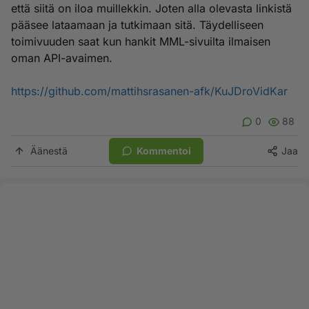
että siitä on iloa muillekkin. Joten alla olevasta linkistä
pääsee lataamaan ja tutkimaan sitä. Täydelliseen
toimivuuden saat kun hankit MML-sivuilta ilmaisen
oman API-avaimen.
https://github.com/mattihsrasanen-afk/KuJDroVidKar
0
88
Äänestä
Kommentoi
Jaa