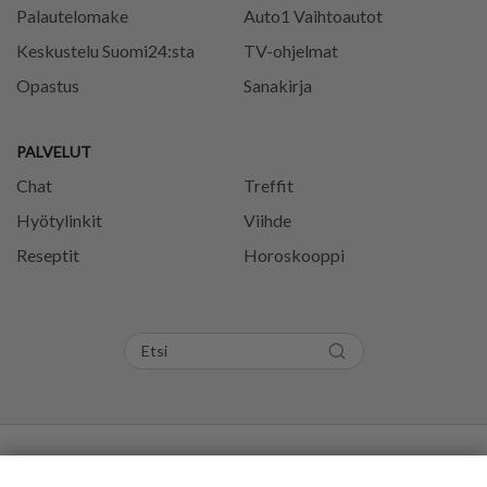
Palautelomake
Auto1 Vaihtoautot
Keskustelu Suomi24:sta
TV-ohjelmat
Opastus
Sanakirja
PALVELUT
Chat
Treffit
Hyötylinkit
Viihde
Reseptit
Horoskooppi
Tietosuojaseloste
Käyttöehdot
Evästeasetukset