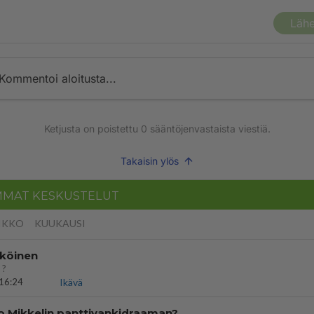
Lähe
Kommentoi aloitusta...
Ketjusta on poistettu
0
sääntöjenvastaista viestiä.
Takaisin ylös
MMAT KESKUSTELUT
IKKO
KUUKAUSI
köinen
 ?
16:24
Ikävä
o Mikkelin panttivankidraaman?