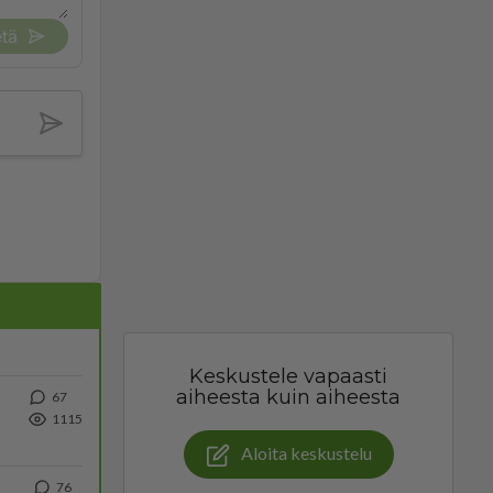
tä
Keskustele vapaasti
aiheesta kuin aiheesta
67
1115
Aloita keskustelu
76