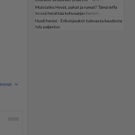
odotti
Muistatko Hyvät, pahat ja rumat? Tämä leffa
tv:ssä herättää kohusarjan henkiin
Huoli heräsi - Erikoisjoukot tulevasta kaudesta
tyly paljastus
immat
5000