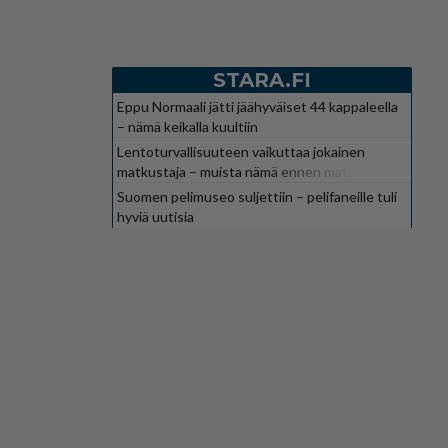
STARA.FI
Eppu Normaali jätti jäähyväiset 44 kappaleella
– nämä keikalla kuultiin
Lentoturvallisuuteen vaikuttaa jokainen
matkustaja – muista nämä ennen matkaa
Suomen pelimuseo suljettiin – pelifaneille tuli
hyviä uutisia