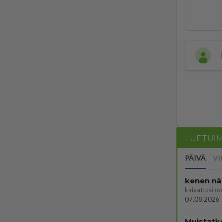
LUETUI
PÄIVÄ
VI
kenen nä
kaivattusi on
07.08.2026 
Muistatk