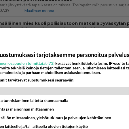
07:39
Maailman menoa
12:07
Jämsä
aisit kysyä tänään
 Anna jokin tunniste itsestäni tai hänestä.
uostumuksesi tarjotaksemme personoitua palvelu
13:15
Ikävä
nen osapuolen toimittajat (73)
keräävät henkilötietoja (esim. IP-osoite ta
 muita teknisiä keinoja tietojen tallentamiseen ja lukemiseen laitteellasi t
ritti murhata mopopojan
a mainoksia ja parhaan mahdollisen asiakaskokemuksen.
anit tarvitsevat suostumuksesi seuraaviin:
21:05
Maailman menoa
 sinusta yhtään
t ja tunnistaminen laitetta skannaamalla
17:14
Ikävä
ta ja mainonnan mittaaminen
nen edes oo
sisällön mittaaminen, yleisötutkimus ja palvelujen kehittäminen
tti 🤣🤣🤣🤣🤣
n laitteelle ja/tai laitteella olevien tietojen käyttö
19:19
Ikävä