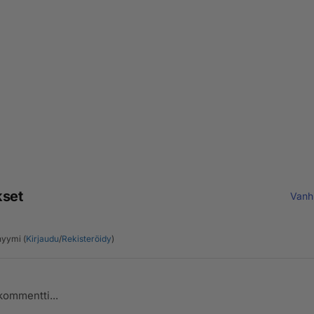
kset
Vanh
yymi (
Kirjaudu
/
Rekisteröidy
)