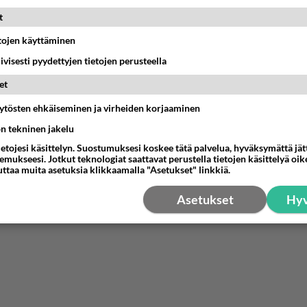
t
etojen käyttäminen
07:20
Kotimaiset julkkisjuorut
iivisesti pyydettyjen tietojen perusteella
et
vuttanut
äytösten ehkäiseminen ja virheiden korjaaminen
15:03
Ikävä
ön tekninen jakelu
es201
ietojesi käsittelyn. Suostumuksesi koskee tätä palvelua, hyväksymättä jä
yrskällä melekoosen tehokas 124 liikenteessä. Ei paljon vastamäki haitannu....
mukseesi. Jotkut teknologiat saattavat perustella tietojen käsittelyä oike
19:00
Hyrynsalmi
uttaa muita asetuksia klikkaamalla "Asetukset" linkkiä.
Asetukset
Hyv