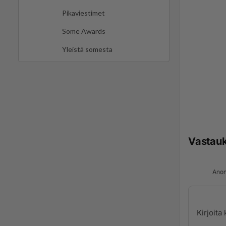
Pikaviestimet
Some Awards
Yleistä somesta
Vastau
Anon