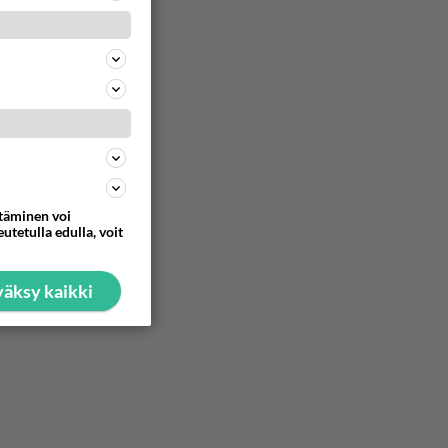
8
Ernest Lawson täräytti erikoisen heiton TTK-lehdistötilaisuudessa: " Onko tässä tarkoituksena...?"
702
Ernest Lawson esitteli uudet TTK-tähtioppilaat ja opettajat torstaina 6.8. lehdistölle. Tulevalla kaudella on yksi hausk
35
652
Välimme menivät niin pahasti solmuun, ettei niitä voi enää korjata. On aika jatkaa elämässä eteenpäin. Toivon sulle kaik
16
ttäminen voi
550
utetulla edulla, voit
äksy kaikki