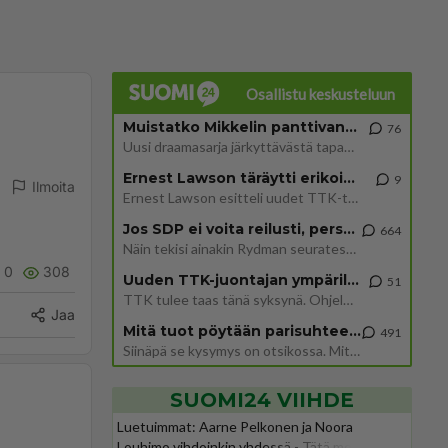
Osallistu keskusteluun
Muistatko Mikkelin panttivankidraaman?
76
Uusi draamasarja järkyttävästä tapauksesta on tulossa. Tositapahtumiin perustuva sarja ammentaa vuoden 1986 Mikkelin pan
Ernest Lawson täräytti erikoisen heiton TTK-lehdistötilaisuudessa: " Onko tässä tarkoituksena...?"
9
Ilmoita
Ernest Lawson esitteli uudet TTK-tähtioppilaat ja opettajat torstaina 6.8. lehdistölle. Tulevalla kaudella on yksi hausk
Jos SDP ei voita reilusti, persut kumoavat demokratian Suomesta
664
Näin tekisi ainakin Rydman seuratessaan idolinsa Trumpin mallia https://www.is.fi/politiikka/art-2000012187244.html
0
308
Uuden TTK-juontajan ympärillä epätietoisuus sakenee - Nyt MTV hämmentää soppaa
51
TTK tulee taas tänä syksynä. Ohjelman uudet tähtioppilaat julkistetaan torstaina 6. elokuuta klo 14 alkavassa lehdistö
Jaa
Mitä tuot pöytään parisuhteessa?
491
Siinäpä se kysymys on otsikossa. Mitäpä siis tuot/toisit pöytään parisuhteessa? Oletko mies vai nainen? Koetko sen mitä
SUOMI24 VIIHDE
Luetuimmat: Aarne Pelkonen ja Noora
Louhimo vihdoinkin yhdessä - Tätä moni jo