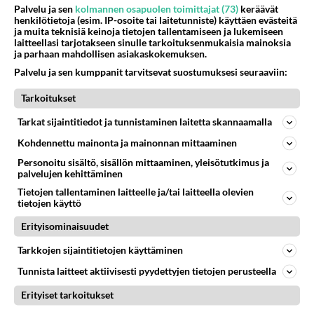
28
Tiesitkö? Martina Aitolehden isäpuoli on tämä suosittu laulaja
Palvelu ja sen
kolmannen osapuolen toimittajat (73)
keräävät
henkilötietoja (esim. IP-osoite tai laitetunniste) käyttäen evästeitä
815
Martina Aitolehti on seurattu julkisuuden henkilö. Lähipiiriin mahtuu muitakin tunnettuja henkilöitä. Tiesitkö, että Ma
ja muita teknisiä keinoja tietojen tallentamiseen ja lukemiseen
05.08.2026 07:23
Kotimaiset julkkisjuorut
laitteellasi tarjotakseen sinulle tarkoituksenmukaisia mainoksia
ja parhaan mahdollisen asiakaskokemuksen.
54
Mikä sinua ja kaivattuasi
Palvelu ja sen kumppanit tarvitsevat suostumuksesi seuraaviin:
793
Yhdistää??????
04.08.2026 18:50
Ikävä
Tarkoitukset
40
Tarkat sijaintitiedot ja tunnistaminen laitetta skannaamalla
Sinulle mies
779
Kohtaamme jälleen kun on oikea aika. Sitä ei voi mikään eikä kukaan estää <3 <3
Kohdennettu mainonta ja mainonnan mittaaminen
04.08.2026 15:01
Ikävä
Personoitu sisältö, sisällön mittaaminen, yleisötutkimus ja
palvelujen kehittäminen
57
Mitä uskot hänen ajattelevan sinusta?
Tietojen tallentaminen laitteelle ja/tai laitteella olevien
722
😇
tietojen käyttö
04.08.2026 18:30
Ikävä
Erityisominaisuudet
59
Mitä töitä kaivattusi on tehnyt?
Tarkkojen sijaintitietojen käyttäminen
705
😅
05.08.2026 13:25
Ikävä
Tunnista laitteet aktiivisesti pyydettyjen tietojen perusteella
66
Erityiset tarkoitukset
Miia Heikkinen avautui !
699
Olipa hyvä kirjoitus, kiitos. Ongelmat mitkä nostat esille on todellisia ja tämä ylimielisyys totta ja se näkyy kaikessa