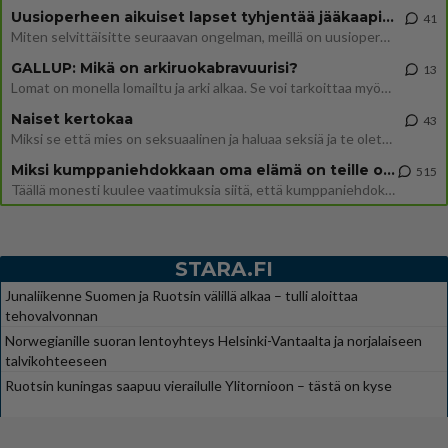
Uusioperheen aikuiset lapset tyhjentää jääkaapin käydessään
41
Miten selvittäisitte seuraavan ongelman, meillä on uusioperhe, minulla teini-ikäiset lapset ja puolisolla aikuiset, jotk
GALLUP: Mikä on arkiruokabravuurisi?
13
Lomat on monella lomailtu ja arki alkaa. Se voi tarkoittaa myös sitä, että grillailut on grillattu ja palataan arjen ruo
Naiset kertokaa
43
Miksi se että mies on seksuaalinen ja haluaa seksiä ja te olette hänen mielestänne haluttava on vastenmielistä? Mikä sii
Miksi kumppaniehdokkaan oma elämä on teille ongelma?
515
Täällä monesti kuulee vaatimuksia siitä, että kumppaniehdokkaalla ei saisi olla lemmikkejä, lapsia, kavereita, eksiä, su
STARA.FI
Junaliikenne Suomen ja Ruotsin välillä alkaa – tulli aloittaa
tehovalvonnan
Norwegianille suoran lentoyhteys Helsinki-Vantaalta ja norjalaiseen
talvikohteeseen
Ruotsin kuningas saapuu vierailulle Ylitornioon – tästä on kyse