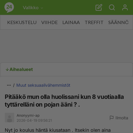
Valikko
KESKUSTELU
VIIHDE
LAINAA
TREFFIT
SÄÄNNÖT
Aihealueet
Muut seksuaalivähemmistöt
Pitääkö mun olla huolissani kun 8 vuotiaalla
tyttärelläni on pojan ääni ? .
Anonyymi-ap
Ilmoita
2026-04-19 09:56:21
Nyt jo koulus häntä kiusataan . Itsekin olen aina