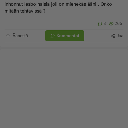
inhonnut lesbo naisia joil on miehekäs ääni . Onko
mitään tehtävissä ?
3
265
Äänestä
Kommentoi
Jaa