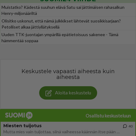
Muistatko? Kädestä suuhun elävä Satu sai jättimäisen rahasalkun
Henry-miljonääriltä
Olisitko uskonut, että nämä julkkikset lähtevät suosikkisarjaan?
Petolliset alkaa jättiyllätyksellä
Uuden TTK-juontajan ympärillä epätietoisuus sakenee - Tämä
hämmentää soppaa
Keskustele vapaasti aiheesta kuin
aiheesta
Aloita keskustelu
Osallistu keskusteluun
Miesten tuijotus
40
Mutta mies vain tuijottaa, siinä vaiheessa käännän itse pään pois. Mikä juttu? Yleensä jos joku tuijottaa tai katsoo, hä