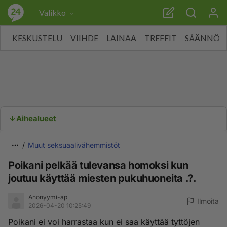
Valikko
KESKUSTELU
VIIHDE
LAINAA
TREFFIT
SÄÄNNÖT
Aihealueet
Muut seksuaalivähemmistöt
Poikani pelkää tulevansa homoksi kun
joutuu käyttää miesten pukuhuoneita .?.
Anonyymi-ap
Ilmoita
2026-04-20 10:25:49
Poikani ei voi harrastaa kun ei saa käyttää tyttöjen