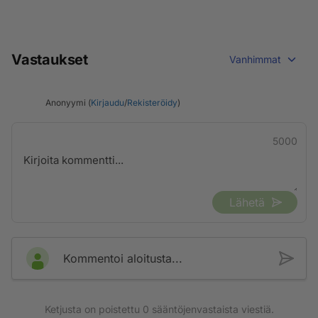
Vastaukset
Vanhimmat
Anonyymi (
Kirjaudu
/
Rekisteröidy
)
5000
Lähetä
Kommentoi aloitusta...
Ketjusta on poistettu
0
sääntöjenvastaista viestiä.