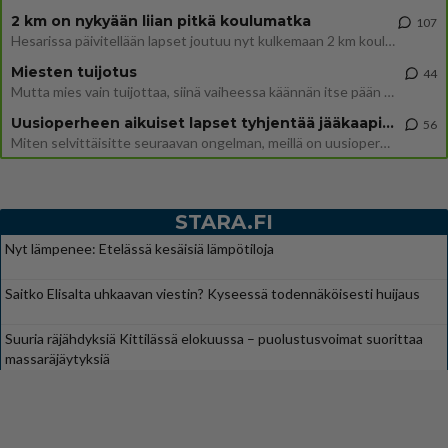
2 km on nykyään liian pitkä koulumatka
107
Hesarissa päivitellään lapset joutuu nyt kulkemaan 2 km kouluun jösses. Ruostefillarilla tuo matka menee vaikka miten äk
Miesten tuijotus
44
Mutta mies vain tuijottaa, siinä vaiheessa käännän itse pään pois. Mikä juttu? Yleensä jos joku tuijottaa tai katsoo, hä
Uusioperheen aikuiset lapset tyhjentää jääkaapin käydessään
56
Miten selvittäisitte seuraavan ongelman, meillä on uusioperhe, minulla teini-ikäiset lapset ja puolisolla aikuiset, jotk
STARA.FI
Nyt lämpenee: Etelässä kesäisiä lämpötiloja
Saitko Elisalta uhkaavan viestin? Kyseessä todennäköisesti huijaus
Suuria räjähdyksiä Kittilässä elokuussa – puolustusvoimat suorittaa
massaräjäytyksiä