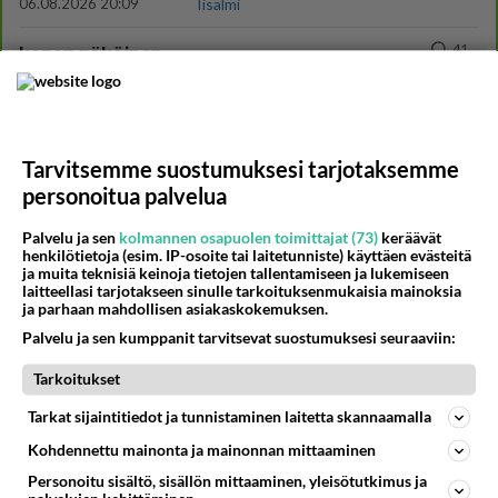
06.08.2026 20:09
Iisalmi
41
kenen näköinen
537
kaivattusi on ?
07.08.2026 16:24
Ikävä
35
Mikä on ollut
533
Tarvitsemme suostumuksesi tarjotaksemme
Söpöintä välillämme?
06.08.2026 14:44
Ikävä
personoitua palvelua
29
Tykkäätköhän vielä minusta?
Palvelu ja sen
kolmannen osapuolen toimittajat (73)
keräävät
508
henkilötietoja (esim. IP-osoite tai laitetunniste) käyttäen evästeitä
Yhtä paljon, kuin minä sinusta? Haaveissa ollaan kahdestaan, rauhassa ja lähennytään fyysisesti ja tutustutaan syvemmin
ja muita teknisiä keinoja tietojen tallentamiseen ja lukemiseen
06.08.2026 07:42
Ikävä
laitteellasi tarjotakseen sinulle tarkoituksenmukaisia mainoksia
ja parhaan mahdollisen asiakaskokemuksen.
37
Olet ihana
Palvelu ja sen kumppanit tarvitsevat suostumuksesi seuraaviin:
490
Muru, sä oot ihana. Tunsitko sen sähkön meidän välillä kun oltiin ihan låhekkäin? 👩‍❤️‍👩❤️😼😘
05.08.2026 21:15
Ikävä
Tarkoitukset
29
Hyvännäköinen pakkaus
Tarkat sijaintitiedot ja tunnistaminen laitetta skannaamalla
448
Olet hyvännäköinen pakkaus nainen.
Kohdennettu mainonta ja mainonnan mittaaminen
06.08.2026 13:03
Ikävä
Personoitu sisältö, sisällön mittaaminen, yleisötutkimus ja