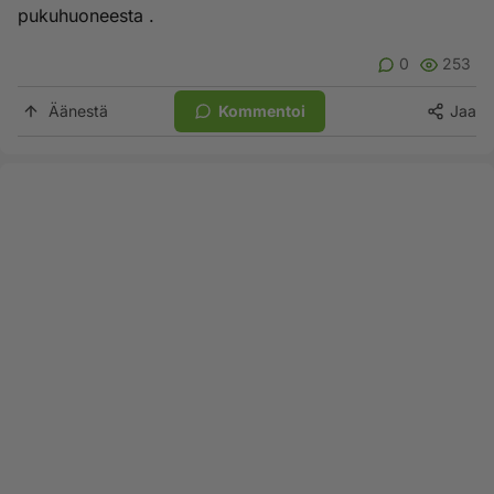
pukuhuoneesta .
0
253
Äänestä
Kommentoi
Jaa