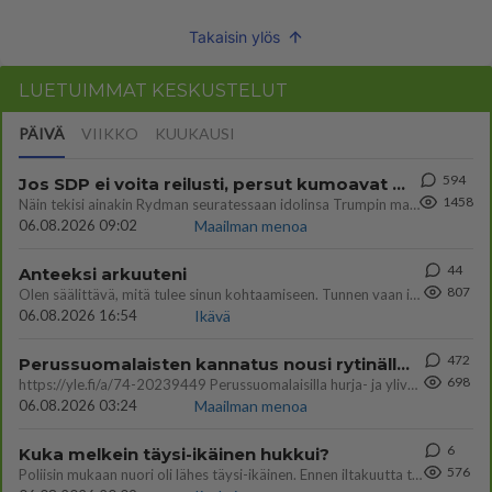
Takaisin ylös
LUETUIMMAT KESKUSTELUT
PÄIVÄ
VIIKKO
KUUKAUSI
594
Jos SDP ei voita reilusti, persut kumoavat demokratian Suomesta
1458
Näin tekisi ainakin Rydman seuratessaan idolinsa Trumpin mallia https://www.is.fi/politiikka/art-2000012187244.html
06.08.2026 09:02
Maailman menoa
44
Anteeksi arkuuteni
807
Olen säälittävä, mitä tulee sinun kohtaamiseen. Tunnen vaan itseni todella epävarmaksi sun kanssa. Jos minun olisi pitän
06.08.2026 16:54
Ikävä
472
Perussuomalaisten kannatus nousi rytinällä Ylen tänään julkaisemassa tuoreimmassa gallup-kyselyssä.
698
https://yle.fi/a/74-20239449 Perussuomalaisilla hurja- ja ylivoimaisesti suurin nousu tässä uudessa Ylen gallupissa. Kyl
06.08.2026 03:24
Maailman menoa
6
Kuka melkein täysi-ikäinen hukkui?
576
Poliisin mukaan nuori oli lähes täysi-ikäinen. Ennen iltakuutta tulleen ilmoituksen mukaan ihminen oli joutunut mahdoll