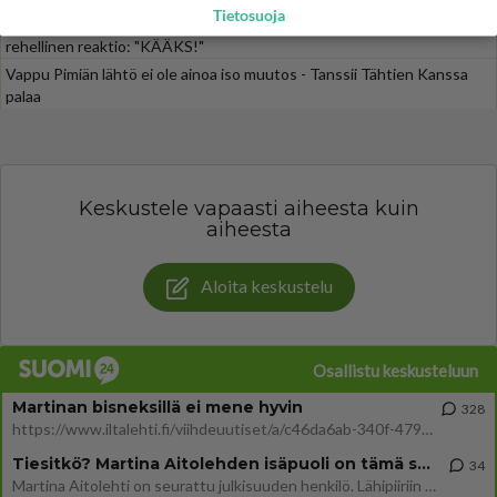
Tietosuoja
Iloyllätys! Maajussi-Kalle ja Niina palaavat televisioon - Niinalta
rehellinen reaktio: "KÄÄKS!"
Vappu Pimiän lähtö ei ole ainoa iso muutos - Tanssii Tähtien Kanssa
palaa
Keskustele vapaasti aiheesta kuin
aiheesta
Aloita keskustelu
Osallistu keskusteluun
Martinan bisneksillä ei mene hyvin
328
https://www.iltalehti.fi/viihdeuutiset/a/c46da6ab-340f-4790-aaa7-0865eed2336 Yrityksen konkurssihakemus on tullut kärä
Tiesitkö? Martina Aitolehden isäpuoli on tämä suosittu laulaja
34
Martina Aitolehti on seurattu julkisuuden henkilö. Lähipiiriin mahtuu muitakin tunnettuja henkilöitä. Tiesitkö, että Ma