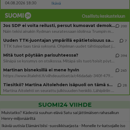
04.08.2026 18:30
Ikävä
Osallistu keskusteluun
Jos SDP ei voita reilusti, persut kumoavat demokratian Suomesta
200
Näin tekisi ainakin Rydman seuratessaan idolinsa Trumpin mallia https://www.is.fi/politiikka/art-2000012187244.html
Uuden TTK-juontajan ympärillä epätietoisuus sakenee - Nyt MTV hämmentää soppaa
7
TTK tulee taas tänä syksynä. Ohjelman uudet tähtioppilaat julkistetaan torstaina 6. elokuuta klo 14 alkavassa lehdistö
Mitä tuot pöytään parisuhteessa?
394
Siinäpä se kysymys on otsikossa. Mitäpä siis tuot/toisit pöytään parisuhteessa? Oletko mies vai nainen? Koetko sen mitä
Martinan bisneksillä ei mene hyvin
265
https://www.iltalehti.fi/viihdeuutiset/a/c46da6ab-340f-4790-aaa7-0865eed2336 Yrityksen konkurssihakemus on tullut kärä
Tiesitkö? Martina Aitolehden isäpuoli on tämä suosittu laulaja
28
Martina Aitolehti on seurattu julkisuuden henkilö. Lähipiiriin mahtuu muitakin tunnettuja henkilöitä. Tiesitkö, että Ma
SUOMI24 VIIHDE
Muistatko? Kädestä suuhun elävä Satu sai jättimäisen rahasalkun
Henry-miljonääriltä
Ikäviä uutisia Elämäni biisi -suosikkisarjasta - Monelle tv-katsojalle iso