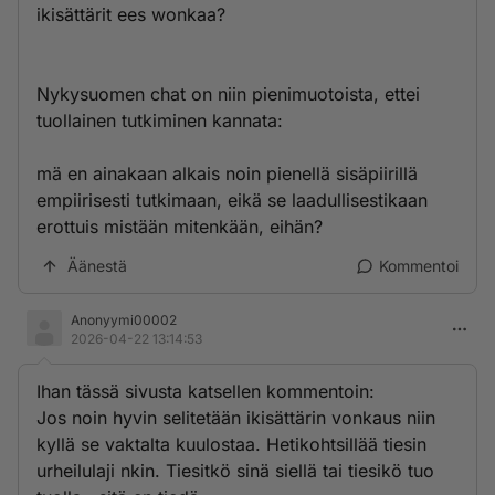
ikisättärit ees wonkaa?
Nykysuomen chat on niin pienimuotoista, ettei
tuollainen tutkiminen kannata:
mä en ainakaan alkais noin pienellä sisäpiirillä
empiirisesti tutkimaan, eikä se laadullisestikaan
erottuis mistään mitenkään, eihän?
Äänestä
Kommentoi
Anonyymi00002
2026-04-22 13:14:53
Ihan tässä sivusta katsellen kommentoin:
Jos noin hyvin selitetään ikisättärin vonkaus niin
kyllä se vaktalta kuulostaa. Hetikohtsillää tiesin
urheilulaji nkin. Tiesitkö sinä siellä tai tiesikö tuo