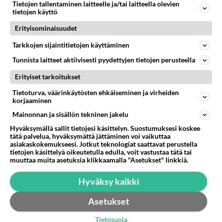
Tietojen tallentaminen laitteelle ja/tai laitteella olevien
tietojen käyttö
Erityisominaisuudet
Tarkkojen sijaintitietojen käyttäminen
Tunnista laitteet aktiivisesti pyydettyjen tietojen perusteella
Erityiset tarkoitukset
Tietoturva, väärinkäytösten ehkäiseminen ja virheiden
korjaaminen
Mainonnan ja sisällön tekninen jakelu
Hyväksymällä sallit tietojesi käsittelyn. Suostumuksesi koskee
tätä palvelua, hyväksymättä jättäminen voi vaikuttaa
Anonyymi00009
asiakaskokemukseesi. Jotkut teknologiat saattavat perustella
2026-04-24 10:53:56
tietojen käsittelyä oikeutetulla edulla, voit vastustaa tätä tai
muuttaa muita asetuksia klikkaamalla "Asetukset" linkkiä.
Jotkut ovat niin oman asiansa vankeja, puhuvat
Hyväksy kaikki
aina yhdestä ja samasta aiheesta. Yksi puhuu
autoista, joku tanssimisesta, sit politiikasta, ja
Asetukset
toinen vain koirista. Ei ole muuta maailmaa heillä.
Tietosuoja