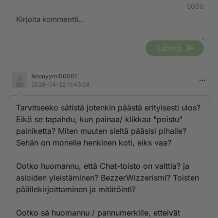
5000
Lähetä
Anonyymi00001
2026-04-22 11:43:24
Tarvitseeko sätistä jotenkin päästä erityisesti ulos?
Eikö se tapahdu, kun painaa/ klikkaa "poistu"
painiketta? Miten muuten sieltä pääsisi pihalle?
Sehän on monelle henkinen koti, eiks vaa?
Ootko huomannu, että Chat-toisto on valttia? ja
asioiden yleistäminen? BezzerWizzerismi? Toisten
päällekirjoittaminen ja mitätöinti?
Ootko sä huomannu / pannumerkille, etteivät