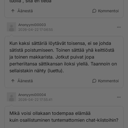
tuolla , sitä en tiedä
Äänestä
Kommentoi
Anonyymi00003
2026-04-22 17:06:55
Kun kaksi sättäriä löytävät toisensa, ei se johda
sätistä poistumiseen. Toinen sättää yhä keittiöstä
ja toinen makkarista. Jotkut puivat jopa
perheriitansa sättikansan iloksi ylellä. Taannoin on
sellaistakin nähty (luettu).
Äänestä
Kommentoi
Anonyymi00004
2026-04-22 17:55:41
Mikä voisi ollakaan todempaa elämää
kuin osallistuminen tuntemattomien chat-kiistoihin?