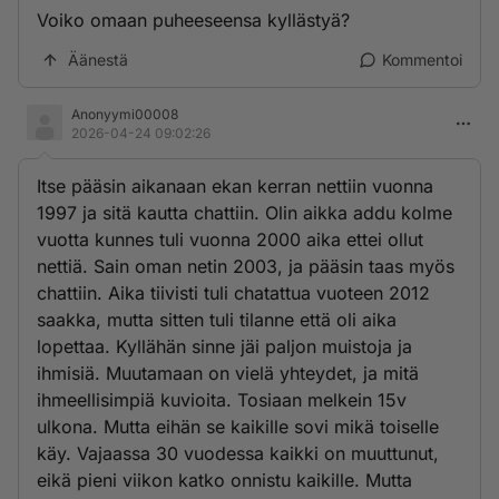
Voiko omaan puheeseensa kyllästyä?
Äänestä
Kommentoi
Anonyymi00008
2026-04-24 09:02:26
Itse pääsin aikanaan ekan kerran nettiin vuonna
1997 ja sitä kautta chattiin. Olin aikka addu kolme
vuotta kunnes tuli vuonna 2000 aika ettei ollut
nettiä. Sain oman netin 2003, ja pääsin taas myös
chattiin. Aika tiivisti tuli chatattua vuoteen 2012
saakka, mutta sitten tuli tilanne että oli aika
lopettaa. Kyllähän sinne jäi paljon muistoja ja
ihmisiä. Muutamaan on vielä yhteydet, ja mitä
ihmeellisimpiä kuvioita. Tosiaan melkein 15v
ulkona. Mutta eihän se kaikille sovi mikä toiselle
käy. Vajaassa 30 vuodessa kaikki on muuttunut,
eikä pieni viikon katko onnistu kaikille. Mutta