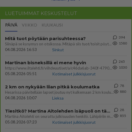
LUETUIMMAT KESKUSTELUT
PÄIVÄ
VIIKKO
KUUKAUSI
394
Mitä tuot pöytään parisuhteessa?
1580
Siinäpä se kysymys on otsikossa. Mitäpä siis tuot/toisit pöytään parisuhteessa? Oletko mies vai nainen? Koetko sen mitä
04.08.2026 16:53
Sinkut
265
Martinan bisneksillä ei mene hyvin
1030
https://www.iltalehti.fi/viihdeuutiset/a/c46da6ab-340f-4790-aaa7-0865eed2336 Yrityksen konkurssihakemus on tullut kärä
05.08.2026 05:51
Kotimaiset julkkisjuorut
78
2 km on nykyään liian pitkä koulumatka
880
Hesarissa päivitellään lapset joutuu nyt kulkemaan 2 km kouluun jösses. Ruostefillarilla tuo matka menee vaikka miten äk
04.08.2026 10:07
Lieksa
28
Tiesitkö? Martina Aitolehden isäpuoli on tämä suosittu laulaja
855
Martina Aitolehti on seurattu julkisuuden henkilö. Lähipiiriin mahtuu muitakin tunnettuja henkilöitä. Tiesitkö, että Ma
05.08.2026 07:23
Kotimaiset julkkisjuorut