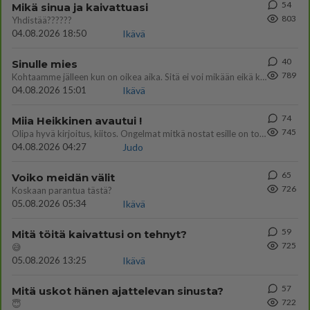
54
Mikä sinua ja kaivattuasi
803
Yhdistää??????
04.08.2026 18:50
Ikävä
40
Sinulle mies
789
Kohtaamme jälleen kun on oikea aika. Sitä ei voi mikään eikä kukaan estää <3 <3
04.08.2026 15:01
Ikävä
74
Miia Heikkinen avautui !
745
Olipa hyvä kirjoitus, kiitos. Ongelmat mitkä nostat esille on todellisia ja tämä ylimielisyys totta ja se näkyy kaikessa
04.08.2026 04:27
Judo
65
Voiko meidän välit
726
Koskaan parantua tästä?
05.08.2026 05:34
Ikävä
59
Mitä töitä kaivattusi on tehnyt?
725
😅
05.08.2026 13:25
Ikävä
57
Mitä uskot hänen ajattelevan sinusta?
722
😇