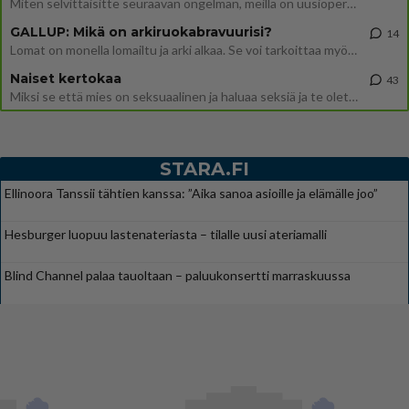
Miten selvittäisitte seuraavan ongelman, meillä on uusioperhe, minulla teini-ikäiset lapset ja puolisolla aikuiset, jotk
GALLUP: Mikä on arkiruokabravuurisi?
14
Lomat on monella lomailtu ja arki alkaa. Se voi tarkoittaa myös sitä, että grillailut on grillattu ja palataan arjen ruo
Naiset kertokaa
43
Miksi se että mies on seksuaalinen ja haluaa seksiä ja te olette hänen mielestänne haluttava on vastenmielistä? Mikä sii
STARA.FI
Ellinoora Tanssii tähtien kanssa: ”Aika sanoa asioille ja elämälle joo”
Hesburger luopuu lastenateriasta – tilalle uusi ateriamalli
Blind Channel palaa tauoltaan – paluukonsertti marraskuussa