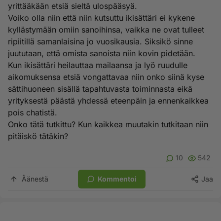
yrittääkään etsiä sieltä ulospääsyä.
Voiko olla niin että niin kutsuttu ikisättäri ei kykene
kyllästymään omiin sanoihinsa, vaikka ne ovat tulleet
ripiitillä samanlaisina jo vuosikausia. Siksikö sinne
juututaan, että omista sanoista niin kovin pidetään.
Kun ikisättäri heilauttaa mailaansa ja lyö ruudulle
aikomuksensa etsiä vongattavaa niin onko siinä kyse
sättihuoneen sisällä tapahtuvasta toiminnasta eikä
yrityksestä päästä yhdessä eteenpäin ja ennenkaikkea
pois chatistä.
Onko tätä tutkittu? Kun kaikkea muutakin tutkitaan niin
pitäiskö tätäkin?
10
542
Äänestä
Kommentoi
Jaa