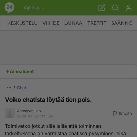
Valikko
KESKUSTELU
VIIHDE
LAINAA
TREFFIT
SÄÄNNÖT
Aihealueet
Chat
Voiko chatista löytää tien pois.
Anonyymi-ap
Ilmoita
2026-04-22 11:15:29
Toimivatko jotkut sillä lailla että toiminnan
tarkoituksena on varmistaa chatissa pysyminen, eikä