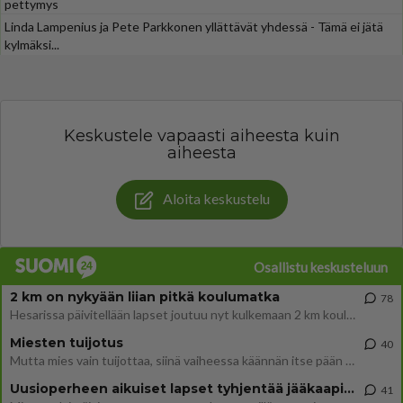
pettymys
Linda Lampenius ja Pete Parkkonen yllättävät yhdessä - Tämä ei jätä
kylmäksi...
Keskustele vapaasti aiheesta kuin
aiheesta
Aloita keskustelu
Osallistu keskusteluun
2 km on nykyään liian pitkä koulumatka
78
Hesarissa päivitellään lapset joutuu nyt kulkemaan 2 km kouluun jösses. Ruostefillarilla tuo matka menee vaikka miten äk
Miesten tuijotus
40
Mutta mies vain tuijottaa, siinä vaiheessa käännän itse pään pois. Mikä juttu? Yleensä jos joku tuijottaa tai katsoo, hä
Uusioperheen aikuiset lapset tyhjentää jääkaapin käydessään
41