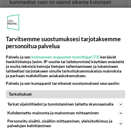
kummastise vaan on saanut aikansa kulumaan
muutenkin.
Äänestä
Kommentoi
Tarvitsemme suostumuksesi tarjotaksemme
personoitua palvelua
Palvelu ja sen
kolmannen osapuolen toimittajat (73)
keräävät
henkilötietoja (esim. IP-osoite tai laitetunniste) käyttäen evästeitä
ja muita teknisiä keinoja tietojen tallentamiseen ja lukemiseen
laitteellasi tarjotakseen sinulle tarkoituksenmukaisia mainoksia
ja parhaan mahdollisen asiakaskokemuksen.
Palvelu ja sen kumppanit tarvitsevat suostumuksesi seuraaviin:
Tarkoitukset
Tarkat sijaintitiedot ja tunnistaminen laitetta skannaamalla
Kohdennettu mainonta ja mainonnan mittaaminen
Personoitu sisältö, sisällön mittaaminen, yleisötutkimus ja
palvelujen kehittäminen