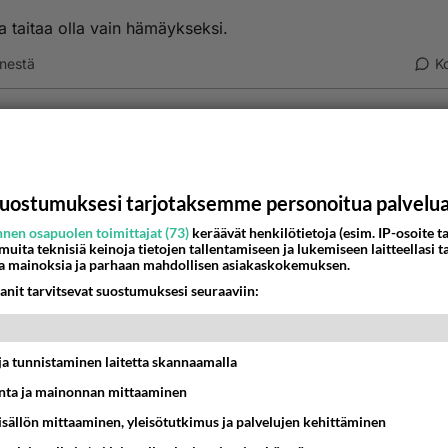
 taitaa olla vain hämäykseksi.
nestä
K
Anonyymi00016
026-05-10 11:04:32
io-Huuhaa
kirjoitti:
a taitaa olla vain hämäykseksi.
uostumuksesi tarjotaksemme personoitua palvelu
nen osapuolen toimittajat (73)
keräävät henkilötietoja (esim. IP-osoite ta
 muita teknisiä keinoja tietojen tallentamiseen ja lukemiseen laitteellasi t
 sitä ajatella, että se tenava selvis TUURIlla tosta rinteestä..
a mainoksia ja parhaan mahdollisen asiakaskokemuksen.
nestä
K
anit tarvitsevat suostumuksesi seuraaviin:
nyymi00001
-05-09 13:43:59
t ja tunnistaminen laitetta skannaamalla
ta ja mainonnan mittaaminen
iis, että Pallonen on ratkonut ristikoitasi. Vai peräti tiedätkö
sisällön mittaaminen, yleisötutkimus ja palvelujen kehittäminen
estä
K