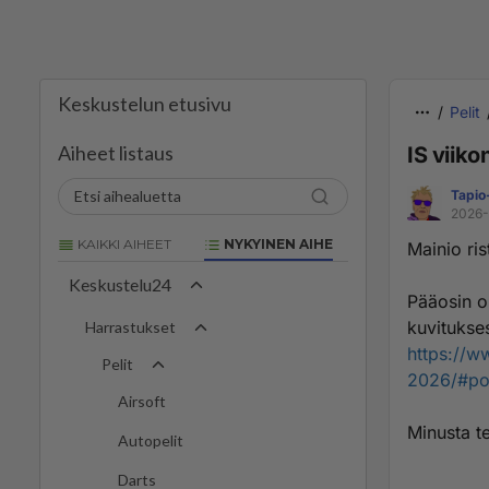
Keskustelun etusivu
Pelit
Aiheet listaus
IS viik
Tapio
2026-
KAIKKI AIHEET
NYKYINEN AIHE
Mainio ris
Keskustelu24
Pääosin o
kuvitukses
Harrastukset
https://w
Pelit
2026/#po
Airsoft
Minusta te
Autopelit
Darts