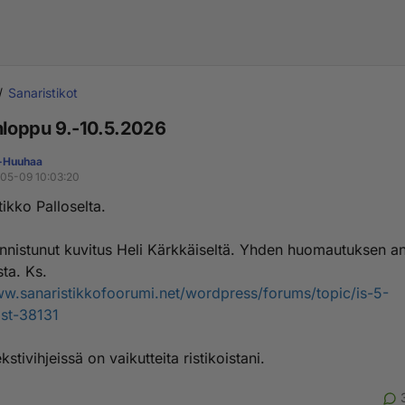
Sanaristikot
onloppu 9.-10.5.2026
-Huuhaa
05-09 10:03:20
tikko Palloselta.
nnistunut kuvitus Heli Kärkkäiseltä. Yhden huomautuksen a
ta. Ks.
ww.sanaristikkofoorumi.net/wordpress/forums/topic/is-5-
st-38131
kstivihjeissä on vaikutteita ristikoistani.