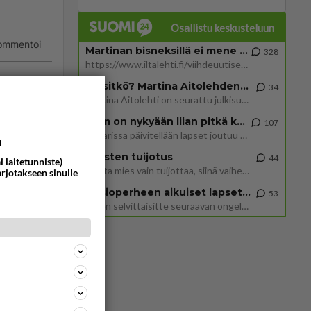
Osallistu keskusteluun
ommentoi
Martinan bisneksillä ei mene hyvin
328
https://www.iltalehti.fi/viihdeuutiset/a/c46da6ab-340f-4790-aaa7-0865eed2336 Yrityksen konkurssihakemus on tullut kärä
Tiesitkö? Martina Aitolehden isäpuoli on tämä suosittu laulaja
34
Martina Aitolehti on seurattu julkisuuden henkilö. Lähipiiriin mahtuu muitakin tunnettuja henkilöitä. Tiesitkö, että Ma
2 km on nykyään liian pitkä koulumatka
107
Hesarissa päivitellään lapset joutuu nyt kulkemaan 2 km kouluun jösses. Ruostefillarilla tuo matka menee vaikka miten äk
a
Miesten tuijotus
44
i laitetunniste)
Mutta mies vain tuijottaa, siinä vaiheessa käännän itse pään pois. Mikä juttu? Yleensä jos joku tuijottaa tai katsoo, hä
arjotakseen sinulle
Uusioperheen aikuiset lapset tyhjentää jääkaapin käydessään
53
ommentoi
Miten selvittäisitte seuraavan ongelman, meillä on uusioperhe, minulla teini-ikäiset lapset ja puolisolla aikuiset, jotk
 että on?
ommentoi