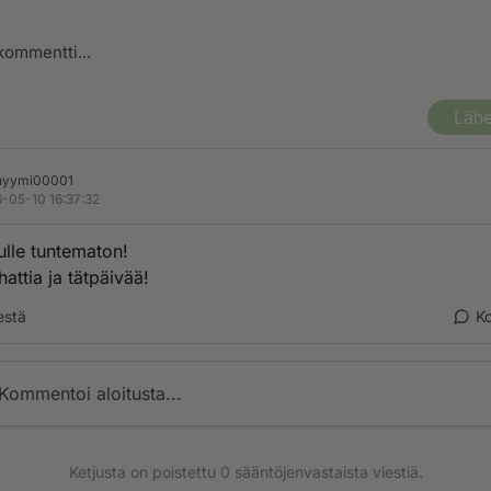
Lähe
nyymi00001
-05-10 16:37:32
sulle tuntematon!
attia ja tätpäivää!
estä
K
Kommentoi aloitusta...
Ketjusta on poistettu
0
sääntöjenvastaista viestiä.