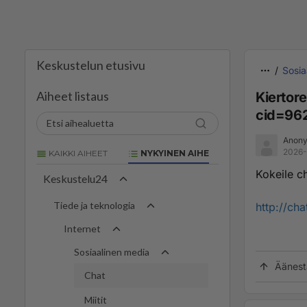
Keskustelun etusivu
Sosia
Aiheet listaus
Kiertore
cid=96
Anony
2026-
KAIKKI AIHEET
NYKYINEN AIHE
Kokeile c
Keskustelu24
Tiede ja teknologia
http://ch
Internet
Sosiaalinen media
Äänest
Chat
Miitit