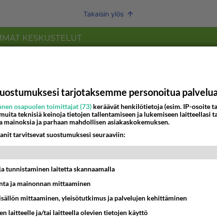
Takaisin ylös
MMAT KESKUSTELUT
IKKO
KUUKAUSI
bisneksillä ei mene hyvin
uostumuksesi tarjotaksemme personoitua palvelu
05:51
Kotimaiset julkkisjuorut
nen osapuolen toimittajat (73)
keräävät henkilötietoja (esim. IP-osoite ta
 muita teknisiä keinoja tietojen tallentamiseen ja lukemiseen laitteellasi t
 Martina Aitolehden isäpuoli on tämä suosittu laulaja
a mainoksia ja parhaan mahdollisen asiakaskokemuksen.
anit tarvitsevat suostumuksesi seuraaviin:
07:23
Kotimaiset julkkisjuorut
ä kaivattusi on tehnyt?
t ja tunnistaminen laitetta skannaamalla
13:25
Ikävä
ta ja mainonnan mittaaminen
sisällön mittaaminen, yleisötutkimus ja palvelujen kehittäminen
dän välit
antua tästä?
n laitteelle ja/tai laitteella olevien tietojen käyttö
05:34
Ikävä