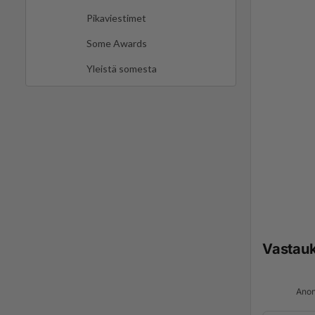
Pikaviestimet
Some Awards
Yleistä somesta
Vastau
Anon