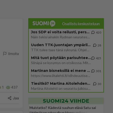
Osallistu keskusteluun
Jos SDP ei voita reilusti, persut kumoavat demokratian Suomesta
420
Näin tekisi ainakin Rydman seuratessaan idolinsa Trumpin mallia https://www.is.fi/politiikka/art-2000012187244.html
Uuden TTK-juontajan ympärillä epätietoisuus sakenee - Nyt MTV hämmentää soppaa
28
TTK tulee taas tänä syksynä. Ohjelman uudet tähtioppilaat julkistetaan torstaina 6. elokuuta klo 14 alkavassa lehdistö
Ilmoita
Mitä tuot pöytään parisuhteessa?
425
Siinäpä se kysymys on otsikossa. Mitäpä siis tuot/toisit pöytään parisuhteessa? Oletko mies vai nainen? Koetko sen mitä
Martinan bisneksillä ei mene hyvin
301
https://www.iltalehti.fi/viihdeuutiset/a/c46da6ab-340f-4790-aaa7-0865eed2336 Yrityksen konkurssihakemus on tullut kärä
Tiesitkö? Martina Aitolehden isäpuoli on tämä suosittu laulaja
30
1
437
Martina Aitolehti on seurattu julkisuuden henkilö. Lähipiiriin mahtuu muitakin tunnettuja henkilöitä. Tiesitkö, että Ma
Jaa
SUOMI24 VIIHDE
Muistatko? Kädestä suuhun elävä Satu sai
jättimäisen rahasalkun Henry-miljonääriltä