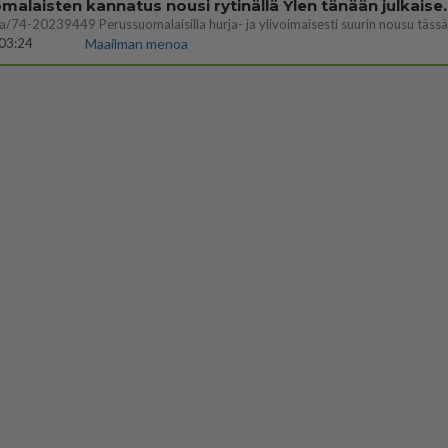
Perussuomalaisten kannatus nousi rytinäll
03:24
Maailman menoa