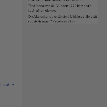
Tänä iltana tv:ssä - Vuoden 1992 katsotuin
kotimainen elokuva
Olisitko uskonut, että nämä julkkikset lähtevät
suosikkisarjaan? Petolliset alkaa
jättiyllätyksellä
immat