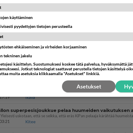
t
ei voita reilusti, persut kumoavat demokratian Suomes
etojen käyttäminen
09:02
Maailman menoa
iivisesti pyydettyjen tietojen perusteella
et
vattusi
jossakin suhteessa?
äytösten ehkäiseminen ja virheiden korjaaminen
17:47
Ikävä
ön tekninen jakelu
enko ymmärtänyt oikein?
ietojesi käsittelyn. Suostumuksesi koskee tätä palvelua, hyväksymättä jä
ainen suhde/molemmat ovat täysin poissuljettuja asioita? Nainen
mukseesi. Jotkut teknologiat saattavat perustella tietojen käsittelyä oike
11:40
Ikävä
uttaa muita asetuksia klikkaamalla "Asetukset" linkkiä.
Asetukset
Hyv
let kaivannut kaivattuasi ja
löysit?
17:19
Ikävä
03:21
Kitee