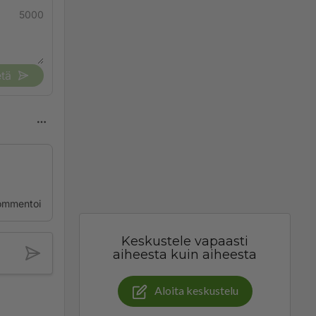
5000
tä
ommentoi
Keskustele vapaasti
aiheesta kuin aiheesta
Aloita keskustelu