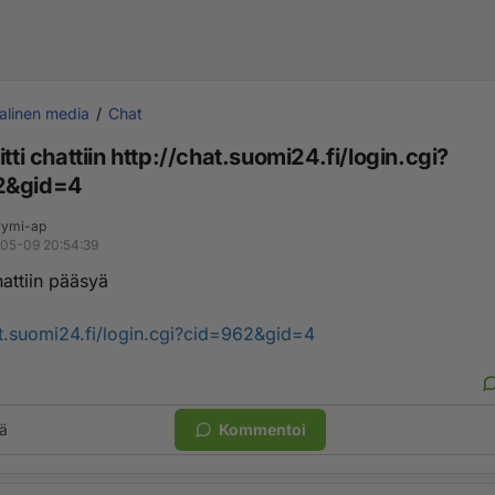
alinen media
Chat
itti chattiin http://chat.suomi24.fi/login.cgi?
2&gid=4
ymi-ap
05-09 20:54:39
hattiin pääsyä
at.suomi24.fi/login.cgi?cid=962&gid=4
ä
Kommentoi