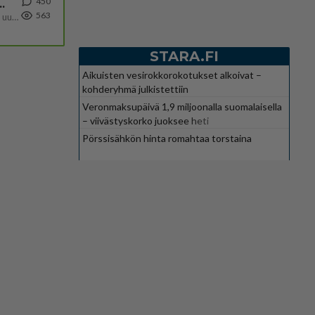
450
ä Ylen tänään julkaisemassa tuoreimmassa gallup-kyselyssä.
563
https://yle.fi/a/74-20239449 Perussuomalaisilla hurja- ja ylivoimaisesti suurin nousu tässä uudessa Ylen gallupissa. Kyl
STARA.FI
Aikuisten vesirokkorokotukset alkoivat –
kohderyhmä julkistettiin
Veronmaksupäivä 1,9 miljoonalla suomalaisella
– viivästyskorko juoksee heti
Pörssisähkön hinta romahtaa torstaina