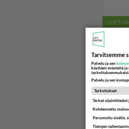
LUETUI
PÄIVÄ
VI
Martinan 
Tarvitsemme s
05.08.2026 
Palvelu ja sen
kolman
käyttäen evästeitä ja
Tiesitkö?
tarkoituksenmukaisi
Palvelu ja sen kumpp
05.08.2026 
Tarkoitukset
Mitä töit
😅
Tarkat sijaintitiedo
05.08.2026 
Kohdennettu mainon
Personoitu sisältö, 
Voiko mei
Koskaan par
Tietojen tallentamine
05.08.2026 