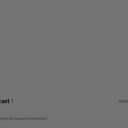
kset
1
Vanh
yymi (
Kirjaudu
/
Rekisteröidy
)