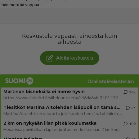
hämmentää soppaa
Keskustele vapaasti aiheesta kuin
aiheesta
Aloita keskustelu
Osallistu keskusteluun
Martinan bisneksillä ei mene hyvin
332
https://www.iltalehti.fi/viihdeuutiset/a/c46da6ab-340f-4790-aaa7-0865eed2336 Yrityksen konkurssihakemus on tullut kärä
Tiesitkö? Martina Aitolehden isäpuoli on tämä suosittu laulaja
35
Martina Aitolehti on seurattu julkisuuden henkilö. Lähipiiriin mahtuu muitakin tunnettuja henkilöitä. Tiesitkö, että Ma
2 km on nykyään liian pitkä koulumatka
109
Hesarissa päivitellään lapset joutuu nyt kulkemaan 2 km kouluun jösses. Ruostefillarilla tuo matka menee vaikka miten äk
Miesten tuijotus