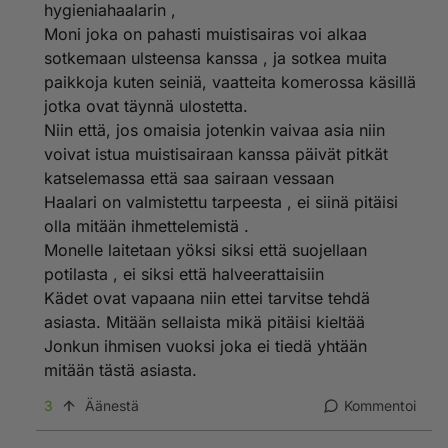
hygieniahaalarin ,
joululahjaksi jonkun
Moni joka on pahasti muistisairas voi alkaa
edesmenneelle sukulaiselle, eikö ole kaameita ihmisiä
sotkemaan ulsteensa kanssa , ja sotkea muita
olemassa ?
paikkoja kuten seiniä, vaatteita komerossa käsillä
jotka ovat täynnä ulostetta.
Niin että, jos omaisia jotenkin vaivaa asia niin
voivat istua muistisairaan kanssa päivät pitkät
katselemassa että saa sairaan vessaan
Haalari on valmistettu tarpeesta , ei siinä pitäisi
olla mitään ihmettelemistä .
Monelle laitetaan yöksi siksi että suojellaan
potilasta , ei siksi että halveerattaisiin
Kädet ovat vapaana niin ettei tarvitse tehdä
asiasta. Mitään sellaista mikä pitäisi kieltää
Jonkun ihmisen vuoksi joka ei tiedä yhtään
mitään tästä asiasta.
3
Äänestä
Kommentoi