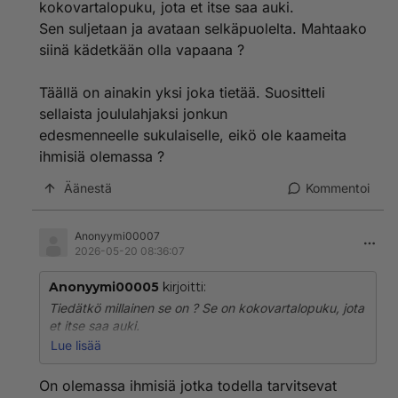
kokovartalopuku, jota et itse saa auki.
Sen suljetaan ja avataan selkäpuolelta. Mahtaako
siinä kädetkään olla vapaana ?
Täällä on ainakin yksi joka tietää. Suositteli
sellaista joululahjaksi jonkun
edesmenneelle sukulaiselle, eikö ole kaameita
ihmisiä olemassa ?
Äänestä
Kommentoi
Anonyymi00007
2026-05-20 08:36:07
Anonyymi00005
kirjoitti:
Tiedätkö millainen se on ? Se on kokovartalopuku, jota
et itse saa auki.
Sen suljetaan ja avataan selkäpuolelta. Mahtaako siinä
Lue lisää
kädetkään olla vapaana ?
On olemassa ihmisiä jotka todella tarvitsevat
Täällä on ainakin yksi joka tietää. Suositteli sellaista