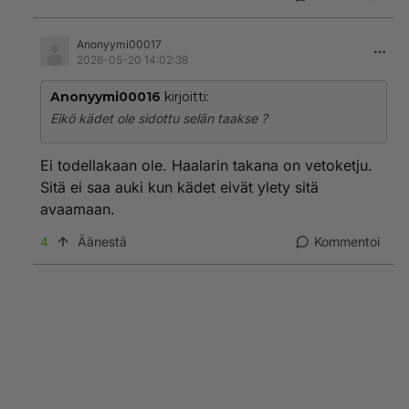
Anonyymi00017
2026-05-20 14:02:38
Anonyymi00016
kirjoitti:
Eikö kädet ole sidottu selän taakse ?
Ei todellakaan ole. Haalarin takana on vetoketju.
Sitä ei saa auki kun kädet eivät ylety sitä
avaamaan.
4
Äänestä
Kommentoi