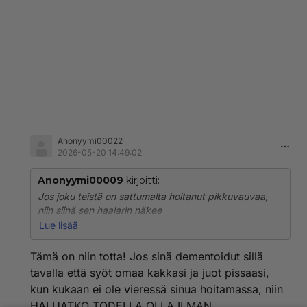
Anonyymi00022
2026-05-20 14:49:02
Anonyymi00009
kirjoitti:
Jos joku teistä on sattumalta hoitanut pikkuvauvaa,
niin siinä sen haalarin näkee
Ei ilmeisesti tarvitse selittää, miksi se puetaan vauvalle.
Lue lisää
Dementoinut henkilö on kuin pieni vauva.
Tämä on niin totta! Jos sinä dementoidut sillä
Ei enää ymmärrä hygieenista mitään.
tavalla että syöt omaa kakkasi ja juot pissaasi,
kun kukaan ei ole vieressä sinua hoitamassa, niin
Muistiliiton jäsenet voisivat kerran mennä dementikon
HALUATKO TODELLA OLLA ILMAN
huoneeseen katsomaan sitä siivoa.