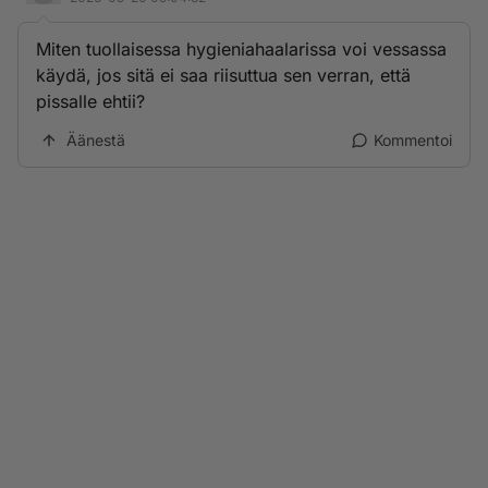
Miten tuollaisessa hygieniahaalarissa voi vessassa
käydä, jos sitä ei saa riisuttua sen verran, että
pissalle ehtii?
Äänestä
Kommentoi