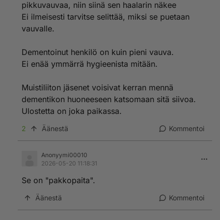
pikkuvauvaa, niin siinä sen haalarin näkee
hoitopaikassa (akuutissakin) on yöllä vain yksi hoitaja
Ei ilmeisesti tarvitse selittää, miksi se puetaan
ja tämäkin voi olla auttamassa toisella osastolla toista
vauvalle.
hoitajaa joten ei ehdi auttamaan wc-reissulla.
Dementoinut henkilö on kuin pieni vauva.
Ei enää ymmärrä hygieenista mitään.
Muistiliiton jäsenet voisivat kerran mennä
dementikon huoneeseen katsomaan sitä siivoa.
Ulostetta on joka paikassa.
2
Äänestä
Kommentoi
Anonyymi00010
2026-05-20 11:18:31
Se on "pakkopaita".
Äänestä
Kommentoi