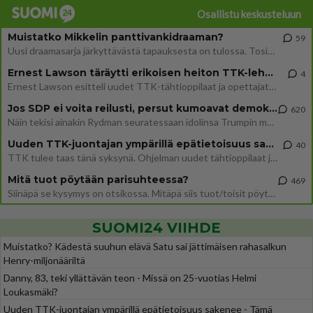
Osallistu keskusteluun
Muistatko Mikkelin panttivankidraaman?
59
Uusi draamasarja järkyttävästä tapauksesta on tulossa. Tositapahtumiin perustuva sarja ammentaa vuoden 1986 Mikkelin pan
Ernest Lawson täräytti erikoisen heiton TTK-lehdistötilaisuudessa: " Onko tässä tarkoituksena...?"
4
Ernest Lawson esitteli uudet TTK-tähtioppilaat ja opettajat torstaina 6.8. lehdistölle. Tulevalla kaudella on yksi hausk
Jos SDP ei voita reilusti, persut kumoavat demokratian Suomesta
620
Näin tekisi ainakin Rydman seuratessaan idolinsa Trumpin mallia https://www.is.fi/politiikka/art-2000012187244.html
Uuden TTK-juontajan ympärillä epätietoisuus sakenee - Nyt MTV hämmentää soppaa
40
TTK tulee taas tänä syksynä. Ohjelman uudet tähtioppilaat julkistetaan torstaina 6. elokuuta klo 14 alkavassa lehdistö
Mitä tuot pöytään parisuhteessa?
469
Siinäpä se kysymys on otsikossa. Mitäpä siis tuot/toisit pöytään parisuhteessa? Oletko mies vai nainen? Koetko sen mitä
SUOMI24 VIIHDE
Muistatko? Kädestä suuhun elävä Satu sai jättimäisen rahasalkun
Henry-miljonääriltä
Danny, 83, teki yllättävän teon - Missä on 25-vuotias Helmi
Loukasmäki?
Uuden TTK-juontajan ympärillä epätietoisuus sakenee - Tämä