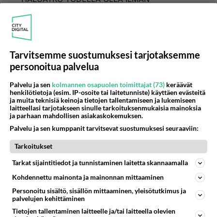
Ulostetta on joka paikassa.
HYGIENIAHAALARIA.
Totuushan on se ,että olit sinä kotona tai ns
hoivakodissa dementoituneena, ei mille riitä
hoitajia viereen valvomaan ,mitä tehdään.
Tarvitsemme suostumuksesi tarjotaksemme
Kotikäyntejäkin on max 4-5 vuorokaudessa jos
personoitua palvelua
sinulla on paljon rahaa. Ne käynnit on 10-20min.
Olet suurimman osan vuorokaudesta siellä
Palvelu ja sen
kolmannen osapuolen toimittajat (73)
keräävät
pissoinesi ja kakkoinesi. Se on monilla
henkilötietoja (esim. IP-osoite tai laitetunniste) käyttäen evästeitä
ja muita teknisiä keinoja tietojen tallentamiseen ja lukemiseen
jokapäiväistä.
laitteellasi tarjotakseen sinulle tarkoituksenmukaisia mainoksia
Googlaa hygieniahaalari kuvahaulla, niin näet
ja parhaan mahdollisen asiakaskokemuksen.
millainen se on.
Palvelu ja sen kumppanit tarvitsevat suostumuksesi seuraaviin:
1
Äänestä
Kommentoi
Tarkoitukset
Tarkat sijaintitiedot ja tunnistaminen laitetta skannaamalla
Anonyymi00011
Kohdennettu mainonta ja mainonnan mittaaminen
2026-05-20 11:19:06
Personoitu sisältö, sisällön mittaaminen, yleisötutkimus ja
palvelujen kehittäminen
Olisi kauhean ahdistava. joutua pakkopaitaan.
Tietojen tallentaminen laitteelle ja/tai laitteella olevien