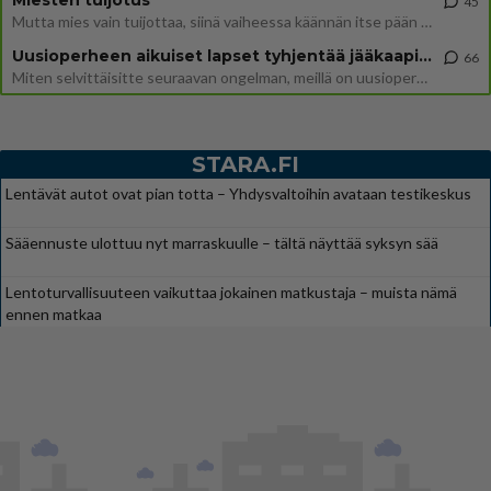
45
Mutta mies vain tuijottaa, siinä vaiheessa käännän itse pään pois. Mikä juttu? Yleensä jos joku tuijottaa tai katsoo, hä
Uusioperheen aikuiset lapset tyhjentää jääkaapin käydessään
66
Miten selvittäisitte seuraavan ongelman, meillä on uusioperhe, minulla teini-ikäiset lapset ja puolisolla aikuiset, jotk
STARA.FI
Lentävät autot ovat pian totta – Yhdysvaltoihin avataan testikeskus
Sääennuste ulottuu nyt marraskuulle – tältä näyttää syksyn sää
Lentoturvallisuuteen vaikuttaa jokainen matkustaja – muista nämä
ennen matkaa