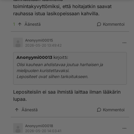
toimintakyvyttömiksi, että hoitajatkin saavat
rauhassa istua lasikopeissaan kahvilla.
1
Äänestä
Kommentoi
Anonyymi00015
2026-05-20 13:49:42
Anonyymi00013
kirjoitti:
Olisi kauhean ahdistavaa joutua harhaisen ja
mielipuolen kuristettavaksi.
Lepositeet ovat siihen tarkoitukseen.
Lepositeisiin ei saa ihmistä laittaa ilman lääkärin
lupaa.
Äänestä
Kommentoi
Anonyymi00018
2026-05-20 14:03:41