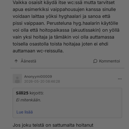
Vaikka osaisit käydä itse wc:ssä mutta tarvitset
apua esimerkiksi vaippahousujen kanssa sinulle
voidaan laittaa yöksi hyghaalari ja sanoa että
pissi vaippaan. Perusteluna hyg.haalarin käytölle
voi olla että hoitopaikassa (akuutissakin) on yöllä
vain yksi hoitaja ja tämäkin voi olla auttamassa
toisella osastolla toista hoitajaa joten ei ehdi
auttamaan wc-reissulla.
Äänestä
Kommentoi
Anonyymi00009
2026-05-20 08:46:28
Siili25
kirjoitti:
Ei mitenkään.
Vaikka osaisit käydä itse wc:ssä mutta tarvitset apua
Lue lisää
esimerkiksi vaippahousujen kanssa sinulle voidaan
laittaa yöksi hyghaalari ja sanoa että pissi vaippaan.
Jos joku teistä on sattumalta hoitanut
Perusteluna hyg.haalarin käytölle voi olla että