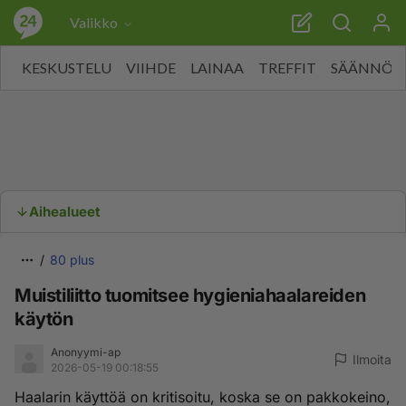
Valikko
KESKUSTELU
VIIHDE
LAINAA
TREFFIT
SÄÄNNÖT
Aihealueet
80 plus
Muistiliitto tuomitsee hygieniahaalareiden
käytön
Anonyymi-ap
Ilmoita
2026-05-19 00:18:55
Haalarin käyttöä on kritisoitu, koska se on pakkokeino,