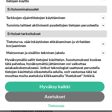
Äänestä
Kommentoi
tietojen käyttö
Erityisominaisuudet
Anonyymi00013
Tarkkojen sijaintitietojen käyttäminen
2026-05-20 12:51:47
Tunnista laitteet aktiivisesti pyydettyjen tietojen perusteella
Olisi kauhean ahdistavaa joutua harhaisen ja
mielipuolen kuristettavaksi.
Erityiset tarkoitukset
Lepositeet ovat siihen tarkoitukseen.
Tietoturva, väärinkäytösten ehkäiseminen ja virheiden
korjaaminen
1
Äänestä
Kommentoi
Mainonnan ja sisällön tekninen jakelu
Hyväksymällä sallit tietojesi käsittelyn. Suostumuksesi koskee
Anonyymi00014
tätä palvelua, hyväksymättä jättäminen voi vaikuttaa
2026-05-20 13:49:16
asiakaskokemukseesi. Jotkut teknologiat saattavat perustella
tietojen käsittelyä oikeutetulla edulla, voit vastustaa tätä tai
muuttaa muita asetuksia klikkaamalla "Asetukset" linkkiä.
Anonyymi00013
kirjoitti:
Olisi kauhean ahdistavaa joutua harhaisen ja
Hyväksy kaikki
mielipuolen kuristettavaksi.
Lepositeet ovat siihen tarkoitukseen.
Asetukset
Onko sellaisia uhkia ? Yleensä vanhukset
Tietosuoja
tainnutetaan lääkkeillä