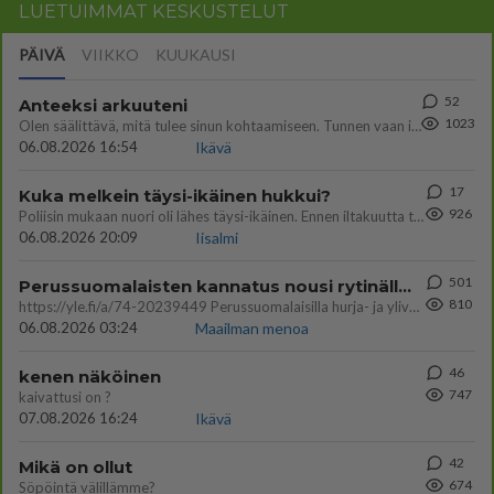
LUETUIMMAT KESKUSTELUT
PÄIVÄ
VIIKKO
KUUKAUSI
52
Anteeksi arkuuteni
1023
Olen säälittävä, mitä tulee sinun kohtaamiseen. Tunnen vaan itseni todella epävarmaksi sun kanssa. Jos minun olisi pitän
06.08.2026 16:54
Ikävä
17
Kuka melkein täysi-ikäinen hukkui?
926
Poliisin mukaan nuori oli lähes täysi-ikäinen. Ennen iltakuutta tulleen ilmoituksen mukaan ihminen oli joutunut mahdoll
06.08.2026 20:09
Iisalmi
501
Perussuomalaisten kannatus nousi rytinällä Ylen tänään julkaisemassa tuoreimmassa gallup-kyselyssä.
810
https://yle.fi/a/74-20239449 Perussuomalaisilla hurja- ja ylivoimaisesti suurin nousu tässä uudessa Ylen gallupissa. Kyl
06.08.2026 03:24
Maailman menoa
46
kenen näköinen
747
kaivattusi on ?
07.08.2026 16:24
Ikävä
42
Mikä on ollut
674
Söpöintä välillämme?