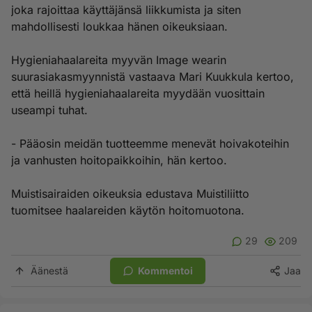
joka rajoittaa käyttäjänsä liikkumista ja siten
mahdollisesti loukkaa hänen oikeuksiaan.
Hygieniahaalareita myyvän Image wearin
suurasiakasmyynnistä vastaava Mari Kuukkula kertoo,
että heillä hygieniahaalareita myydään vuosittain
useampi tuhat.
- Pääosin meidän tuotteemme menevät hoivakoteihin
ja vanhusten hoitopaikkoihin, hän kertoo.
Muistisairaiden oikeuksia edustava Muistiliitto
tuomitsee haalareiden käytön hoitomuotona.
29
209
Äänestä
Kommentoi
Jaa