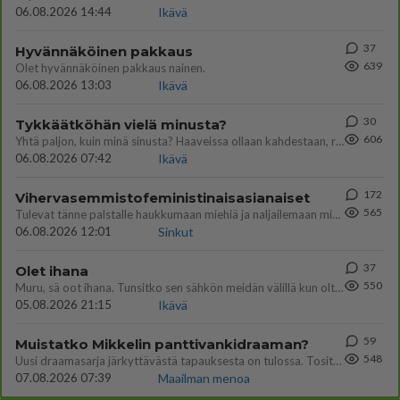
06.08.2026 14:44
Ikävä
37
Hyvännäköinen pakkaus
639
Olet hyvännäköinen pakkaus nainen.
06.08.2026 13:03
Ikävä
30
Tykkäätköhän vielä minusta?
606
Yhtä paljon, kuin minä sinusta? Haaveissa ollaan kahdestaan, rauhassa ja lähennytään fyysisesti ja tutustutaan syvemmin
06.08.2026 07:42
Ikävä
172
Vihervasemmistofeministinaisasianaiset
565
Tulevat tänne palstalle haukkumaan miehiä ja naljailemaan miehelle, kehuvat olevansa heitä parempia. Itse asuvat MIEHE
06.08.2026 12:01
Sinkut
37
Olet ihana
550
Muru, sä oot ihana. Tunsitko sen sähkön meidän välillä kun oltiin ihan låhekkäin? 👩‍❤️‍👩❤️😼😘
05.08.2026 21:15
Ikävä
59
Muistatko Mikkelin panttivankidraaman?
548
Uusi draamasarja järkyttävästä tapauksesta on tulossa. Tositapahtumiin perustuva sarja ammentaa vuoden 1986 Mikkelin pan
07.08.2026 07:39
Maailman menoa