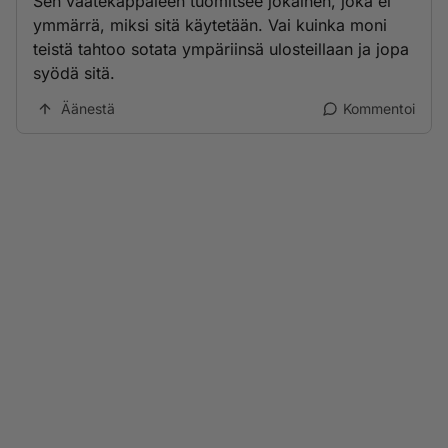
Sen vaatekappaleen tuomitsee jokainen, joka ei
ymmärrä, miksi sitä käytetään. Vai kuinka moni
teistä tahtoo sotata ympäriinsä ulosteillaan ja jopa
syödä sitä.
Äänestä
Kommentoi