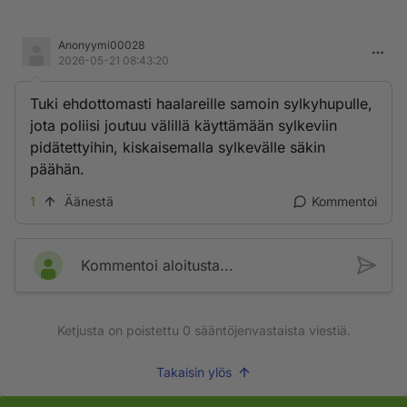
Anonyymi00028
2026-05-21 08:43:20
Tuki ehdottomasti haalareille samoin sylkyhupulle,
jota poliisi joutuu välillä käyttämään sylkeviin
pidätettyihin, kiskaisemalla sylkevälle säkin
päähän.
1
Äänestä
Kommentoi
Kommentoi aloitusta...
Ketjusta on poistettu
0
sääntöjenvastaista viestiä.
Takaisin ylös