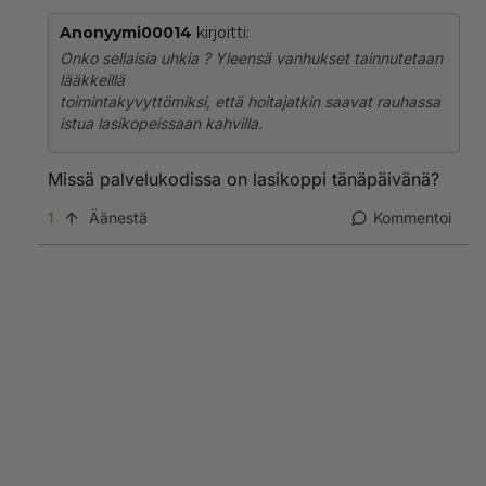
Anonyymi00014
kirjoitti:
Onko sellaisia uhkia ? Yleensä vanhukset tainnutetaan
lääkkeillä
toimintakyvyttömiksi, että hoitajatkin saavat rauhassa
istua lasikopeissaan kahvilla.
Missä palvelukodissa on lasikoppi tänäpäivänä?
1
Äänestä
Kommentoi