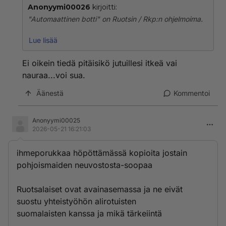
Anonyymi00026
kirjoitti:
"Automaattinen botti" on Ruotsin / Rkp:n ohjelmoima.
Paljon pahempaa ja asiattomampaakin tekstiä saa
Lue lisää
S24:llä kirjoittaa niin suomalaista kuin etenkin
venäläisistä.
Ei oikein tiedä pitäisikö jutuillesi itkeä vai
nauraa...voi sua.
Ruotsin nukkehallitsija, ruotsalainen Stubb, ei ole
sanallakaan tuominnut Ukrainan Karjalan tadavallan,
Äänestä
Kommentoi
Inkerin, Baltian kuin Suomenkaan vastaisia drooni-
iskuja. Drooni-iskut kansojamme vastaan ovat Ruotsin
kuningashuoneen tukemia,
Anonyymi00025
2026-05-21 16:21:03
ihmeporukkaa höpöttämässä kopioita jostain
pohjoismaiden neuvostosta-soopaa
Ruotsalaiset ovat avainasemassa ja ne eivät
suostu yhteistyöhön alirotuisten
suomalaisten kanssa ja mikä tärkeiintä