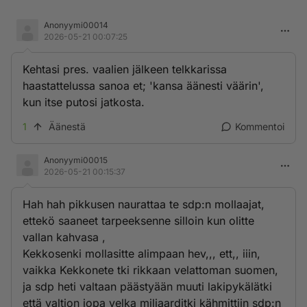
Anonyymi00014
2026-05-21 00:07:25
Kehtasi pres. vaalien jälkeen telkkarissa
haastattelussa sanoa et; 'kansa äänesti väärin',
kun itse putosi jatkosta.
1
Äänestä
Kommentoi
Anonyymi00015
2026-05-21 00:15:37
Hah hah pikkusen naurattaa te sdp:n mollaajat,
ettekö saaneet tarpeeksenne silloin kun olitte
vallan kahvasa ,
Kekkosenki mollasitte alimpaan hev,,, ett,, iiin,
vaikka Kekkonete tki rikkaan velattoman suomen,
ja sdp heti valtaan päästyään muuti lakipykälätki
että valtion jopa velka miljaarditki kähmittiin sdp:n