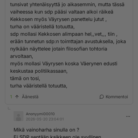
tunsivat yhtenäisyyttä jo aikasemmin, mutta tässä
vaiheessa kun sdp pääsi valtaan alkoi räikeä
Kekkosen myös Väyrysen panettelu jutut ,
turha on vääristellä totuutta,
sdp mollasi Kekkosen alimpaan hel,,vet,,, tiin ,
erään tunnetun sdp:n toimttajan avustuksella, joka
nylkään näyttelee jotain filosofian tohtoria
arvoltaan,
myös mollasi Väyrysen koska Väerynen edusti
keskustaa politiikassaan,
tämä on tosi,
turha vääristellä totuutta,
1
Äänestä
Kommentoi
Anonyymi00010
2026-05-20 23:04:01
Mikä vainoharha sinulla on ?
Ei SDP sentään kaikkeen ole syyllinen.