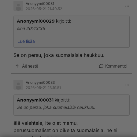
Anonyymi00031
2026-05-21 21:40:52
Anonyymi00029
kirjoitti:
sinä 20:43:36
hei halooooo ei tuo ole suomalainen se on niitä maahan
Lue lisää
muuttaneita ja se haukkuu suomalisia alirotuiseksi,
tässä se nähdään mihin älytön maanan muutto johtaa,
Se on persu, joka suomalaisia haukkuu.
kyllä tämä hallitus on suomen paras sitten Kekkosen
Äänestä
Kommentoi
kuoleman jälkeen,
sdp ja vasemmisto tuhosi rikkaan velattoman suomen
Anonyymi00033
ja nyt niitten tänne tuomat maahan muuttajat haukku
2026-05-21 23:19:51
suomalaisia alirotuisiksi, huh,
Anonyymi00031
kirjoitti:
Se on persu, joka suomalaisia haukkuu.
älä valehtele, ite olet mamu,
perussuomaliset on oikeita suomalaisia, ne ei