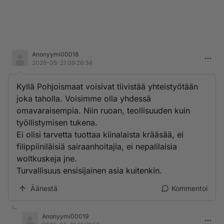
Anonyymi00018
2026-05-21 09:26:34
Kyllä Pohjoismaat voisivat tiivistää yhteistyötään
joka taholla. Voisimme olla yhdessä
omavaraisempia. Niin ruoan, teollisuuden kuin
työllistymisen tukena.
Ei olisi tarvetta tuottaa kiinalaista krääsää, ei
filippiiniläisiä sairaanhoitajia, ei nepalilaisia
woltkuskeja jne.
Turvallisuus ensisijainen asia kuitenkin.
Äänestä
Kommentoi
Anonyymi00019