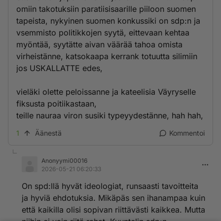
omiin takotuksiin paratiisisaarille piiloon suomen
tapeista, nykyinen suomen konkussiki on sdp:n ja
vsemmisto politikkojen syytä, eittevaan kehtaa
myöntää, syytätte aivan väärää tahoa omista
virheistänne, katsokaapa kerrank totuutta silimiin
jos USKALLATTE edes,
vieläki olette peloissanne ja kateelisia Väyryselle
fiksusta poitiikastaan,
teille nauraa viron susiki typeyydestänne, hah hah,
1
Äänestä
Kommentoi
Anonyymi00016
2026-05-21 06:20:33
On spd:llä hyvät ideologiat, runsaasti tavoitteita
ja hyviä ehdotuksia. Mikäpäs sen ihanampaa kuin
että kaikilla olisi sopivan riittävästi kaikkea. Mutta