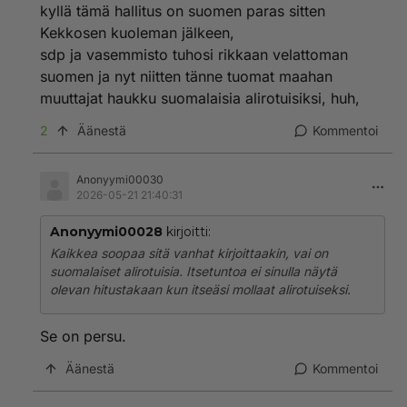
kyllä tämä hallitus on suomen paras sitten
Kekkosen kuoleman jälkeen,
sdp ja vasemmisto tuhosi rikkaan velattoman
suomen ja nyt niitten tänne tuomat maahan
muuttajat haukku suomalaisia alirotuisiksi, huh,
2
Äänestä
Kommentoi
Anonyymi00030
2026-05-21 21:40:31
Anonyymi00028
kirjoitti:
Kaikkea soopaa sitä vanhat kirjoittaakin, vai on
suomalaiset alirotuisia. Itsetuntoa ei sinulla näytä
olevan hitustakaan kun itseäsi mollaat alirotuiseksi.
Se on persu.
Äänestä
Kommentoi