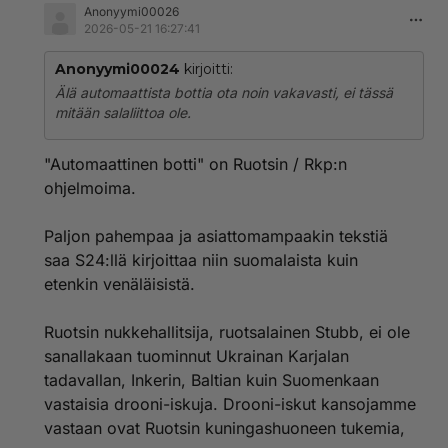
Anonyymi00026
2026-05-21 16:27:41
Anonyymi00024
kirjoitti:
Älä automaattista bottia ota noin vakavasti, ei tässä
mitään salaliittoa ole.
"Automaattinen botti" on Ruotsin / Rkp:n
ohjelmoima.
Paljon pahempaa ja asiattomampaakin tekstiä
saa S24:llä kirjoittaa niin suomalaista kuin
etenkin venäläisistä.
Ruotsin nukkehallitsija, ruotsalainen Stubb, ei ole
sanallakaan tuominnut Ukrainan Karjalan
tadavallan, Inkerin, Baltian kuin Suomenkaan
vastaisia drooni-iskuja. Drooni-iskut kansojamme
vastaan ovat Ruotsin kuningashuoneen tukemia,