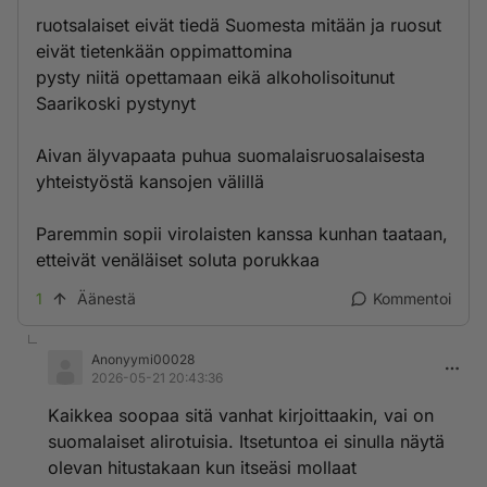
ruotsalaiset eivät tiedä Suomesta mitään ja ruosut
eivät tietenkään oppimattomina
pysty niitä opettamaan eikä alkoholisoitunut
Saarikoski pystynyt
Aivan älyvapaata puhua suomalaisruosalaisesta
yhteistyöstä kansojen välillä
Paremmin sopii virolaisten kanssa kunhan taataan,
etteivät venäläiset soluta porukkaa
1
Äänestä
Kommentoi
Anonyymi00028
2026-05-21 20:43:36
Kaikkea soopaa sitä vanhat kirjoittaakin, vai on
suomalaiset alirotuisia. Itsetuntoa ei sinulla näytä
olevan hitustakaan kun itseäsi mollaat