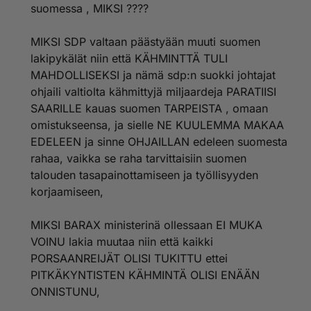
nipistää ja saksiakin, ei se ole kenellekään kivaa
suomessa , MIKSI ????
kuunneltavaa mutta välttämätöntä.
MIKSI SDP valtaan päästyään muuti suomen
lakipykälät niin että KÄHMINTTÄ TULI
MAHDOLLISEKSI ja nämä sdp:n suokki johtajat
ohjaili valtiolta kähmittyjä miljaardeja PARATIISI
SAARILLE kauas suomen TARPEISTA , omaan
omistukseensa, ja sielle NE KUULEMMA MAKAA
EDELEEN ja sinne OHJAILLAN edeleen suomesta
rahaa, vaikka se raha tarvittaisiin suomen
talouden tasapainottamiseen ja työllisyyden
korjaamiseen,
MIKSI BARAX ministerinä ollessaan EI MUKA
VOINU lakia muutaa niin että kaikki
PORSAANREIJÄT OLISI TUKITTU ettei
PITKÄKYNTISTEN KÄHMINTÄ OLISI ENÄÄN
ONNISTUNU,