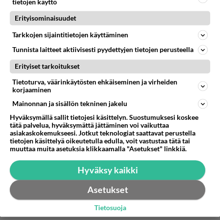
kaikilla olisi sopivan riittävästi kaikkea. Mutta niihin ei
tietojen käyttö
Lue lisää
vain riitä rahat. Kuuntelin sdp:n paikallisen poliitikon
Erityisominaisuudet
vappupuheen. Kuin lapsen kirje joulupukille.
Niinpä, kuinkahan monta lisämiljardia velkaa
Puolueemme tahtoo.. puolueemme tavoittelee.. me
Tarkkojen sijaintitietojen käyttäminen
pitää tehdä, ja sopeuttaa sairaanhoitoa,
vaadimme... Eikä ainuttakaan lausetta mistä rahat.
eläkkeitä, työttömyystukia, asumistukea,
Tunnista laitteet aktiivisesti pyydettyjen tietojen perusteella
Eikä tämä ole mikään parjaus ketään kohtaan, olen
toimeentulotukea, ennenkuin vihervasemmisto
hyvin epäpoliittinen ihminen. Mutta tottakai ihmisiä
Erityiset tarkoitukset
ärsyttää kun persu-vm pontevalla äänellä lähes
ymmärtää ettei pieni maa voi toimia maailman
hampaat irvessä paasaa mitstä on pakko niitä rahoja
Tietoturva, väärinkäytösten ehkäiseminen ja virheiden
sosiaalitoimistona?
korjaaminen
nipistää ja saksiakin, ei se ole kenellekään kivaa
kuunneltavaa mutta välttämätöntä.
Äänestä
Kommentoi
Mainonnan ja sisällön tekninen jakelu
Hyväksymällä sallit tietojesi käsittelyn. Suostumuksesi koskee
tätä palvelua, hyväksymättä jättäminen voi vaikuttaa
asiakaskokemukseesi. Jotkut teknologiat saattavat perustella
tietojen käsittelyä oikeutetulla edulla, voit vastustaa tätä tai
muuttaa muita asetuksia klikkaamalla "Asetukset" linkkiä.
Hyväksy kaikki
Asetukset
Tietosuoja