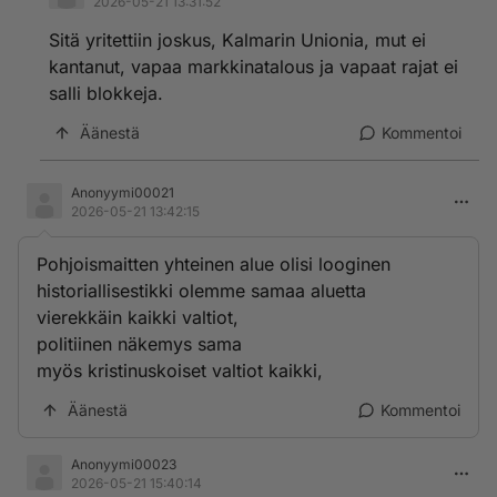
2026-05-21 13:31:52
Sitä yritettiin joskus, Kalmarin Unionia, mut ei
kantanut, vapaa markkinatalous ja vapaat rajat ei
salli blokkeja.
Äänestä
Kommentoi
Anonyymi00021
2026-05-21 13:42:15
Pohjoismaitten yhteinen alue olisi looginen
historiallisestikki olemme samaa aluetta
vierekkäin kaikki valtiot,
politiinen näkemys sama
myös kristinuskoiset valtiot kaikki,
Äänestä
Kommentoi
Anonyymi00023
2026-05-21 15:40:14