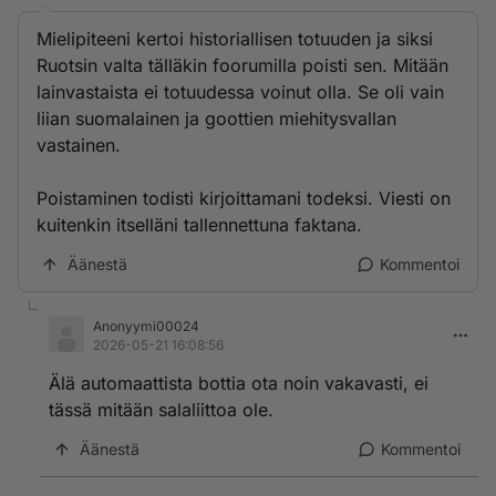
Mielipiteeni kertoi historiallisen totuuden ja siksi
Ruotsin valta tälläkin foorumilla poisti sen. Mitään
lainvastaista ei totuudessa voinut olla. Se oli vain
liian suomalainen ja goottien miehitysvallan
vastainen.
Poistaminen todisti kirjoittamani todeksi. Viesti on
kuitenkin itselläni tallennettuna faktana.
Äänestä
Kommentoi
Anonyymi00024
2026-05-21 16:08:56
Älä automaattista bottia ota noin vakavasti, ei
tässä mitään salaliittoa ole.
Äänestä
Kommentoi