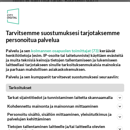
niihin ei vain riitä rahat. Kuuntelin sdp:n
paikallisen poliitikon vappupuheen. Kuin lapsen
kirje joulupukille. Puolueemme tahtoo..
puolueemme tavoittelee.. me vaadimme... Eikä
ainuttakaan lausetta mistä rahat. Eikä tämä ole
Tarvitsemme suostumuksesi tarjotaksemme
mikään parjaus ketään kohtaan, olen hyvin
personoitua palvelua
epäpoliittinen ihminen. Mutta tottakai ihmisiä
ärsyttää kun persu-vm pontevalla äänellä lähes
Palvelu ja sen
kolmannen osapuolen toimittajat (73)
keräävät
henkilötietoja (esim. IP-osoite tai laitetunniste) käyttäen evästeitä
hampaat irvessä paasaa mitstä on pakko niitä
ja muita teknisiä keinoja tietojen tallentamiseen ja lukemiseen
rahoja nipistää ja saksiakin, ei se ole kenellekään
laitteellasi tarjotakseen sinulle tarkoituksenmukaisia mainoksia
ja parhaan mahdollisen asiakaskokemuksen.
kivaa kuunneltavaa mutta välttämätöntä.
Palvelu ja sen kumppanit tarvitsevat suostumuksesi seuraaviin:
Äänestä
Kommentoi
Tarkoitukset
Anonyymi00017
Tarkat sijaintitiedot ja tunnistaminen laitetta skannaamalla
2026-05-21 09:18:15
Kohdennettu mainonta ja mainonnan mittaaminen
Anonyymi00016
kirjoitti:
Personoitu sisältö, sisällön mittaaminen, yleisötutkimus ja
palvelujen kehittäminen
On spd:llä hyvät ideologiat, runsaasti tavoitteita ja
hyviä ehdotuksia. Mikäpäs sen ihanampaa kuin että
Tietojen tallentaminen laitteelle ja/tai laitteella olevien