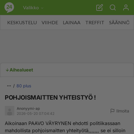
Valikko
KESKUSTELU
VIIHDE
LAINAA
TREFFIT
SÄÄNNÖT
Aihealueet
80 plus
POHJOISMAITTEN YHTEISTYÖ !
Anonyymi-ap
Ilmoita
2026-05-20 07:04:42
Aikoinaan PAAVO VÄYRYNEN ehdotti politiikassaan
mahdollista pohjoismaitten yhteityötä,,,,,,, se ei silloin