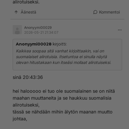
alirotuiseksi.
Äänestä
Kommentoi
Anonyymi00029
2026-05-21 21:34:07
Anonyymi00028
kirjoitti:
Kaikkea soopaa sitä vanhat kirjoittaakin, vai on
suomalaiset alirotuisia. Itsetuntoa ei sinulla näytä
olevan hitustakaan kun itseäsi mollaat alirotuiseksi.
sinä 20:43:36
hei halooooo ei tuo ole suomalainen se on niitä
maahan muuttaneita ja se haukkuu suomalisia
alirotuiseksi,
tässä se nähdään mihin älytön maanan muutto
johtaa,