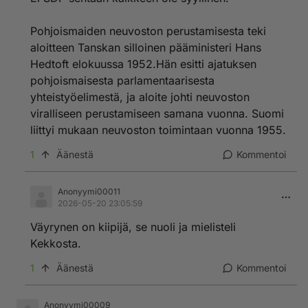
Pohjoismaiden neuvoston perustamisesta teki
aloitteen Tanskan silloinen pääministeri Hans
Hedtoft elokuussa 1952.Hän esitti ajatuksen
pohjoismaisesta parlamentaarisesta
yhteistyöelimestä, ja aloite johti neuvoston
viralliseen perustamiseen samana vuonna. Suomi
liittyi mukaan neuvoston toimintaan vuonna 1955.
1
Äänestä
Kommentoi
Anonyymi00011
2026-05-20 23:05:59
Väyrynen on kiipijä, se nuoli ja mielisteli
Kekkosta.
1
Äänestä
Kommentoi
Anonyymi00009