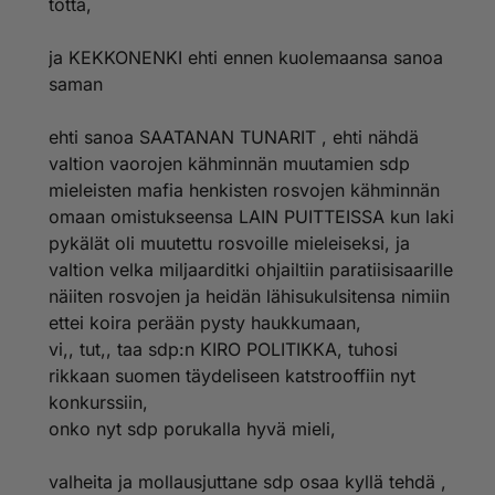
totta,
ja KEKKONENKI ehti ennen kuolemaansa sanoa
saman
ehti sanoa SAATANAN TUNARIT , ehti nähdä
valtion vaorojen kähminnän muutamien sdp
mieleisten mafia henkisten rosvojen kähminnän
omaan omistukseensa LAIN PUITTEISSA kun laki
pykälät oli muutettu rosvoille mieleiseksi, ja
valtion velka miljaarditki ohjailtiin paratiisisaarille
näiiten rosvojen ja heidän lähisukulsitensa nimiin
ettei koira perään pysty haukkumaan,
vi,, tut,, taa sdp:n KIRO POLITIKKA, tuhosi
rikkaan suomen täydeliseen katstrooffiin nyt
konkurssiin,
onko nyt sdp porukalla hyvä mieli,
valheita ja mollausjuttane sdp osaa kyllä tehdä ,