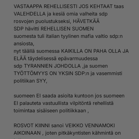
VASTAAPPA REHELLISESTI JOS KEHTAAT taas
VALEHDELLA ja kesiä omia valheita sdp
rosvojen puolustukseksi, HÄVETKÄÄ
SDP hävitti REHELLISEN SUOMEN
suomesta tuli italian tyylinen mafia valtio sdp:n
ansiosta,
nyt täällä suomessa KAIKILLA ON PAHA OLLA JA
ELÄÄ täydelisessä epävarmuudessa
sdp TYRANNIEN JOHDOLLA ,ja suomen
TYÖTTÖMYYS ON YKSIN SDP:n ja vasemmisti
politiikan SYY,
suomeen EI saada asioita kuntoon jos suomeen
EI palauteta vastuullista vilpitöntä rehellistä
toimintaa sisäiseen politiikkaan ,
ROSVOT KIINNI sanoi VEIKKO VENNAMOKI
AIKOINAAN , joten pitkäkyntisten kähmintä on