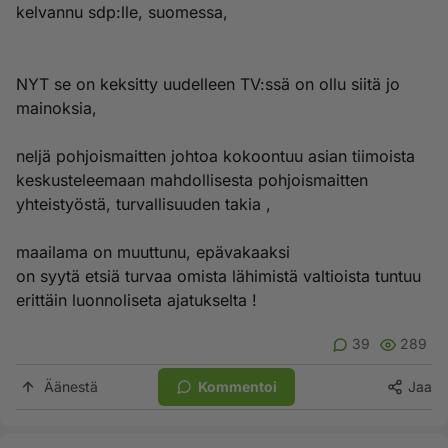
kelvannu sdp:lle, suomessa,
NYT se on keksitty uudelleen TV:ssä on ollu siitä jo
mainoksia,
neljä pohjoismaitten johtoa kokoontuu asian tiimoista
keskusteleemaan mahdollisesta pohjoismaitten
yhteistyöstä, turvallisuuden takia ,
maailama on muuttunu, epävakaaksi
on syytä etsiä turvaa omista lähimistä valtioista tuntuu
erittäin luonnoliseta ajatukselta !
39
289
Äänestä
Kommentoi
Jaa