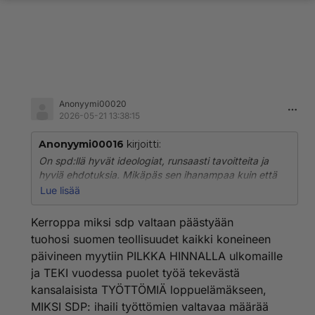
Anonyymi00020
2026-05-21 13:38:15
Anonyymi00016
kirjoitti:
On spd:llä hyvät ideologiat, runsaasti tavoitteita ja
hyviä ehdotuksia. Mikäpäs sen ihanampaa kuin että
kaikilla olisi sopivan riittävästi kaikkea. Mutta niihin ei
Lue lisää
vain riitä rahat. Kuuntelin sdp:n paikallisen poliitikon
vappupuheen. Kuin lapsen kirje joulupukille.
Kerroppa miksi sdp valtaan päästyään
Puolueemme tahtoo.. puolueemme tavoittelee.. me
tuohosi suomen teollisuudet kaikki koneineen
vaadimme... Eikä ainuttakaan lausetta mistä rahat.
päivineen myytiin PILKKA HINNALLA ulkomaille
Eikä tämä ole mikään parjaus ketään kohtaan, olen
ja TEKI vuodessa puolet työä tekevästä
hyvin epäpoliittinen ihminen. Mutta tottakai ihmisiä
ärsyttää kun persu-vm pontevalla äänellä lähes
kansalaisista TYÖTTÖMIÄ loppuelämäkseen,
hampaat irvessä paasaa mitstä on pakko niitä rahoja
MIKSI SDP: ihaili työttömien valtavaa määrää