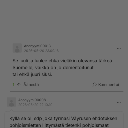
Anonyymi00013
2026-05-20 23:09:16
Se luuli ja luulee ehkä vieläkin olevansa tärkeä
Suomelle, vaikka on jo dementoitunut
tai ehkä juuri siksi.
1
Äänestä
Kommentoi
Anonyymi00008
2026-05-20 22:10:10
Kyllä se oli sdp joka tyrmasi Väyrusen ehdotuksen
pohjoismietten liittymästä tietenki pohjoismaat