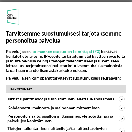
Äänestä
Kommentoi
Anonyymi00065
2026-05-30 23:07:05
Tarvitsemme suostumuksesi tarjotaksemme
Tottakai ketkä muut voi olla noin tyhmiä ?
personoitua palvelua
Äänestä
Kommentoi
Palvelu ja sen
kolmannen osapuolen toimittajat (73)
keräävät
henkilötietoja (esim. IP-osoite tai laitetunniste) käyttäen evästeitä
ja muita teknisiä keinoja tietojen tallentamiseen ja lukemiseen
Anonyymi00101
laitteellasi tarjotakseen sinulle tarkoituksenmukaisia mainoksia
2026-05-31 15:56:40
ja parhaan mahdollisen asiakaskokemuksen.
Palvelu ja sen kumppanit tarvitsevat suostumuksesi seuraaviin:
Anonyymi00065
kirjoitti:
Tottakai ketkä muut voi olla noin tyhmiä ?
Tarkoitukset
Tarkat sijaintitiedot ja tunnistaminen laitetta skannaamalla
Oliko joku mamu?
Kohdennettu mainonta ja mainonnan mittaaminen
Äänestä
Kommentoi
Personoitu sisältö, sisällön mittaaminen, yleisötutkimus ja
palvelujen kehittäminen
Anonyymi00115
Tietojen tallentaminen laitteelle ja/tai laitteella olevien