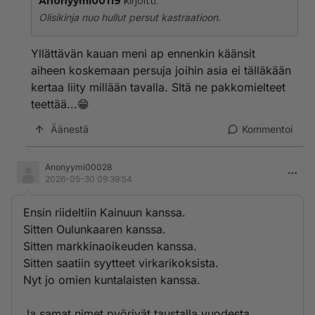
Anonyymi00119
kirjoitti:
Olisikinja nuo hullut persut kastraatioon.
Yllättävän kauan meni ap ennenkin käänsit
aiheen koskemaan persuja joihin asia ei tälläkään
kertaa liity millään tavalla. SItä ne pakkomielteet
teettää...😁
Äänestä
Kommentoi
Anonyymi00028
2026-05-30 09:39:54
Ensin riideltiin Kainuun kanssa.
Sitten Oulunkaaren kanssa.
Sitten markkinaoikeuden kanssa.
Sitten saatiin syytteet virkarikoksista.
Nyt jo omien kuntalaisten kanssa.
Ja samat nimet pyörivät taustalla vuodesta