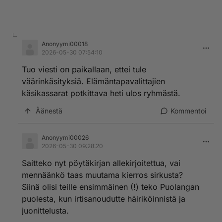
Anonyymi00018
2026-05-30 07:54:10
Tuo viesti on paikallaan, ettei tule
väärinkäsityksiä. Elämäntapavalittajien
käsikassarat potkittava heti ulos ryhmästä.
Äänestä
Kommentoi
Anonyymi00026
2026-05-30 09:28:20
Saitteko nyt pöytäkirjan allekirjoitettua, vai
mennäänkö taas muutama kierros sirkusta?
Siinä olisi teille ensimmäinen (!) teko Puolangan
puolesta, kun irtisanoudutte häiriköinnistä ja
juonittelusta.