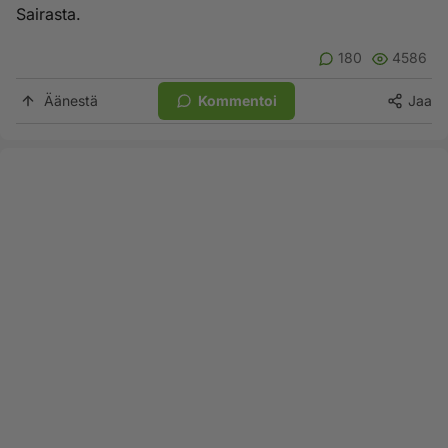
Sairasta.
180
4586
Äänestä
Kommentoi
Jaa