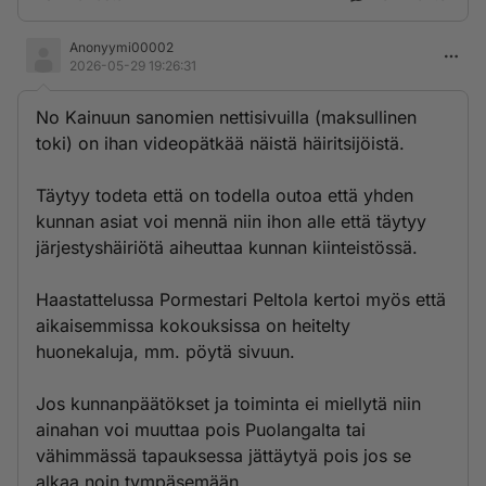
Anonyymi00002
2026-05-29 19:26:31
No Kainuun sanomien nettisivuilla (maksullinen
toki) on ihan videopätkää näistä häiritsijöistä.
Täytyy todeta että on todella outoa että yhden
kunnan asiat voi mennä niin ihon alle että täytyy
järjestyshäiriötä aiheuttaa kunnan kiinteistössä.
Haastattelussa Pormestari Peltola kertoi myös että
aikaisemmissa kokouksissa on heitelty
huonekaluja, mm. pöytä sivuun.
Jos kunnanpäätökset ja toiminta ei miellytä niin
ainahan voi muuttaa pois Puolangalta tai
vähimmässä tapauksessa jättäytyä pois jos se
alkaa noin tympäsemään.