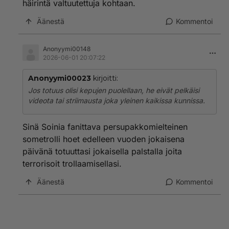
häirintä valtuutettuja kohtaan.
Äänestä
Kommentoi
Anonyymi00148
2026-06-01 20:07:22
Anonyymi00023
kirjoitti:
Jos totuus olisi kepujen puolellaan, he eivät pelkäisi
videota tai striimausta joka yleinen kaikissa kunnissa.
Sinä Soinia fanittava persupakkomielteinen
sometrolli hoet edelleen vuoden jokaisena
päivänä totuuttasi jokaisella palstalla joita
terrorisoit trollaamisellasi.
Äänestä
Kommentoi