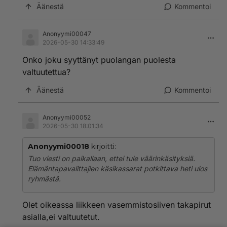
Äänestä
Kommentoi
Anonyymi00047
2026-05-30 14:33:49
Onko joku syyttänyt puolangan puolesta
valtuutettua?
Äänestä
Kommentoi
Anonyymi00052
2026-05-30 18:01:34
Anonyymi00018
kirjoitti:
Tuo viesti on paikallaan, ettei tule väärinkäsityksiä.
Elämäntapavalittajien käsikassarat potkittava heti ulos
ryhmästä.
Olet oikeassa liikkeen vasemmistosiiven takapirut
asialla,ei valtuutetut.