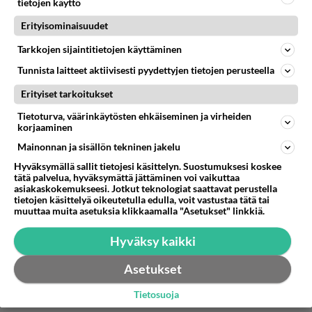
2026-05-31 17:06:54
tietojen käyttö
Erityisominaisuudet
Anonyymi00052
kirjoitti:
Olet oikeassa liikkeen vasemmistosiiven takapirut
Tarkkojen sijaintitietojen käyttäminen
asialla,ei valtuutetut.
Tunnista laitteet aktiivisesti pyydettyjen tietojen perusteella
Erityiset tarkoitukset
Valetta !
Tietoturva, väärinkäytösten ehkäiseminen ja virheiden
Äänestä
Kommentoi
korjaaminen
Mainonnan ja sisällön tekninen jakelu
Anonyymi00116
Hyväksymällä sallit tietojesi käsittelyn. Suostumuksesi koskee
2026-05-31 17:07:58
tätä palvelua, hyväksymättä jättäminen voi vaikuttaa
asiakaskokemukseesi. Jotkut teknologiat saattavat perustella
Anonyymi00101
kirjoitti:
tietojen käsittelyä oikeutetulla edulla, voit vastustaa tätä tai
muuttaa muita asetuksia klikkaamalla "Asetukset" linkkiä.
Oliko joku mamu?
Hyväksy kaikki
Ei vaan sama persu kuin ennenkin.
Asetukset
Äänestä
Kommentoi
Tietosuoja