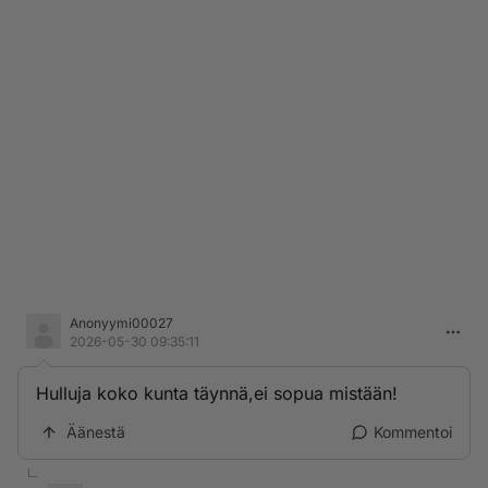
Anonyymi00027
2026-05-30 09:35:11
Hulluja koko kunta täynnä,ei sopua mistään!
Äänestä
Kommentoi