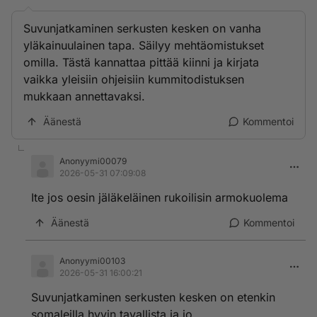
Suvunjatkaminen serkusten kesken on vanha
yläkainuulainen tapa. Säilyy mehtäomistukset
omilla. Tästä kannattaa pittää kiinni ja kirjata
vaikka yleisiin ohjeisiin kummitodistuksen
mukkaan annettavaksi.
Äänestä
Kommentoi
Anonyymi00079
2026-05-31 07:09:08
Ite jos oesin jäläkeläinen rukoilisin armokuolema
Äänestä
Kommentoi
Anonyymi00103
2026-05-31 16:00:21
Suvunjatkaminen serkusten kesken on etenkin
somaleilla hyvin tavallista ja jo