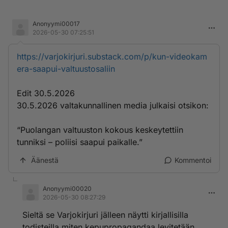
Anonyymi00017
2026-05-30 07:25:51
https://varjokirjuri.substack.com/p/kun-videokam
era-saapui-valtuustosaliin
Edit 30.5.2026
30.5.2026 valtakunnallinen media julkaisi otsikon:
“Puolangan valtuuston kokous keskeytettiin
tunniksi – poliisi saapui paikalle.”
Äänestä
Kommentoi
Anonyymi00020
2026-05-30 08:27:29
Sieltä se Varjokirjuri jälleen näytti kirjallisilla
todisteilla miten kepupropagandaa levitetään.