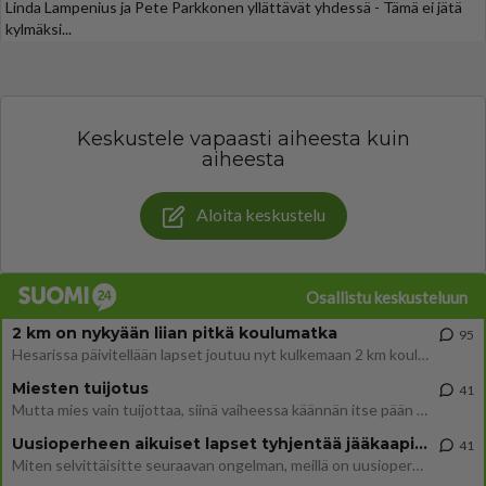
Linda Lampenius ja Pete Parkkonen yllättävät yhdessä - Tämä ei jätä
kylmäksi...
Keskustele vapaasti aiheesta kuin
aiheesta
Aloita keskustelu
Osallistu keskusteluun
2 km on nykyään liian pitkä koulumatka
95
Hesarissa päivitellään lapset joutuu nyt kulkemaan 2 km kouluun jösses. Ruostefillarilla tuo matka menee vaikka miten äk
Miesten tuijotus
41
Mutta mies vain tuijottaa, siinä vaiheessa käännän itse pään pois. Mikä juttu? Yleensä jos joku tuijottaa tai katsoo, hä
Uusioperheen aikuiset lapset tyhjentää jääkaapin käydessään
41
Miten selvittäisitte seuraavan ongelman, meillä on uusioperhe, minulla teini-ikäiset lapset ja puolisolla aikuiset, jotk