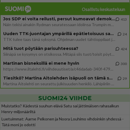
Osallistu keskusteluun
Jos SDP ei voita reilusti, persut kumoavat demokratian Suomesta
413
Näin tekisi ainakin Rydman seuratessaan idolinsa Trumpin mallia https://www.is.fi/politiikka/art-2000012187244.html
Uuden TTK-juontajan ympärillä epätietoisuus sakenee - Nyt MTV hämmentää soppaa
24
TTK tulee taas tänä syksynä. Ohjelman uudet tähtioppilaat julkistetaan torstaina 6. elokuuta klo 14 alkavassa lehdistö
Mitä tuot pöytään parisuhteessa?
424
Siinäpä se kysymys on otsikossa. Mitäpä siis tuot/toisit pöytään parisuhteessa? Oletko mies vai nainen? Koetko sen mitä
Martinan bisneksillä ei mene hyvin
300
https://www.iltalehti.fi/viihdeuutiset/a/c46da6ab-340f-4790-aaa7-0865eed2336 Yrityksen konkurssihakemus on tullut kärä
Tiesitkö? Martina Aitolehden isäpuoli on tämä suosittu laulaja
29
Martina Aitolehti on seurattu julkisuuden henkilö. Lähipiiriin mahtuu muitakin tunnettuja henkilöitä. Tiesitkö, että Ma
SUOMI24 VIIHDE
Muistatko? Kädestä suuhun elävä Satu sai jättimäisen rahasalkun
Henry-miljonääriltä
Luetuimmat: Aarne Pelkonen ja Noora Louhimo vihdoinkin yhdessä -
Tätä moni jo odotti