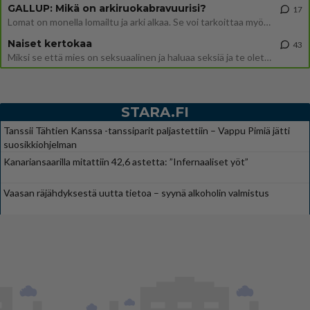
GALLUP: Mikä on arkiruokabravuurisi?
17
Lomat on monella lomailtu ja arki alkaa. Se voi tarkoittaa myös sitä, että grillailut on grillattu ja palataan arjen ruo
Naiset kertokaa
43
Miksi se että mies on seksuaalinen ja haluaa seksiä ja te olette hänen mielestänne haluttava on vastenmielistä? Mikä sii
STARA.FI
Tanssii Tähtien Kanssa -tanssiparit paljastettiin – Vappu Pimiä jätti
suosikkiohjelman
Kanariansaarilla mitattiin 42,6 astetta: ”Infernaaliset yöt”
Vaasan räjähdyksestä uutta tietoa – syynä alkoholin valmistus