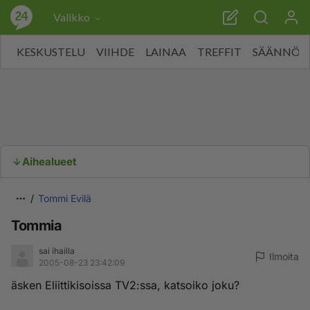
Valikko
KESKUSTELU
VIIHDE
LAINAA
TREFFIT
SÄÄNNÖT
Aihealueet
Tommi Evilä
Tommia
sai ihailla
Ilmoita
2005-08-23 23:42:09
äsken Eliittikisoissa TV2:ssa, katsoiko joku?