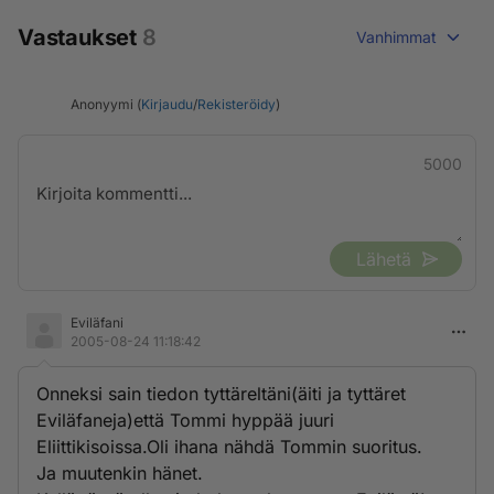
Vastaukset
8
Vanhimmat
Anonyymi (
Kirjaudu
/
Rekisteröidy
)
5000
Lähetä
Eviläfani
2005-08-24 11:18:42
Onneksi sain tiedon tyttäreltäni(äiti ja tyttäret
Eviläfaneja)että Tommi hyppää juuri
Eliittikisoissa.Oli ihana nähdä Tommin suoritus.
Ja muutenkin hänet.