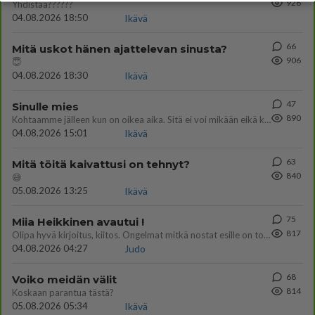
926
Yhdistää??????
04.08.2026 18:50
Ikävä
66
Mitä uskot hänen ajattelevan sinusta?
906
😇
04.08.2026 18:30
Ikävä
47
Sinulle mies
890
Kohtaamme jälleen kun on oikea aika. Sitä ei voi mikään eikä kukaan estää <3 <3
04.08.2026 15:01
Ikävä
63
Mitä töitä kaivattusi on tehnyt?
840
😅
05.08.2026 13:25
Ikävä
75
Miia Heikkinen avautui !
817
Olipa hyvä kirjoitus, kiitos. Ongelmat mitkä nostat esille on todellisia ja tämä ylimielisyys totta ja se näkyy kaikessa
04.08.2026 04:27
Judo
68
Voiko meidän välit
814
Koskaan parantua tästä?
05.08.2026 05:34
Ikävä