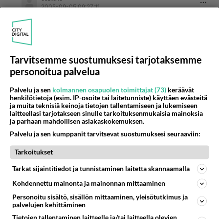
2005-09-05 09:27:11
tiedosta
kirjoitti:
tuota elixiriä en olisi huomannutkaan.
Taidat olla esztelle oikein tosissasi hurahtanut
tuohon Tommiin, niinkuin minäkin!
Tarvitsemme suostumuksesi tarjotaksemme
personoitua palvelua
Kiva kuulla että on muitakin hurahtaneita...en siis
Palvelu ja sen
kolmannen osapuolen toimittajat (73)
keräävät
ole yksin.
henkilötietoja (esim. IP-osoite tai laitetunniste) käyttäen evästeitä
ja muita teknisiä keinoja tietojen tallentamiseen ja lukemiseen
Äänestä
Kommentoi
laitteellasi tarjotakseen sinulle tarkoituksenmukaisia mainoksia
ja parhaan mahdollisen asiakaskokemuksen.
Palvelu ja sen kumppanit tarvitsevat suostumuksesi seuraaviin:
Kommentoi aloitusta...
Tarkoitukset
Tarkat sijaintitiedot ja tunnistaminen laitetta skannaamalla
Kohdennettu mainonta ja mainonnan mittaaminen
Ketjusta on poistettu
0
sääntöjenvastaista viestiä.
Personoitu sisältö, sisällön mittaaminen, yleisötutkimus ja
palvelujen kehittäminen
Takaisin ylös
Tietojen tallentaminen laitteelle ja/tai laitteella olevien