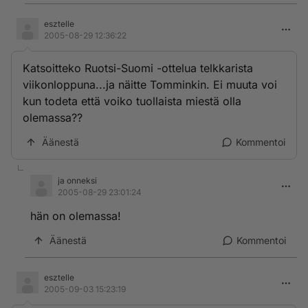
esztelle
2005-08-29 12:36:22
Katsoitteko Ruotsi-Suomi -ottelua telkkarista
viikonloppuna...ja näitte Tomminkin. Ei muuta voi
kun todeta että voiko tuollaista miestä olla
olemassa??
Äänestä
Kommentoi
ja onneksi
2005-08-29 23:01:24
hän on olemassa!
Äänestä
Kommentoi
esztelle
2005-09-03 15:23:19