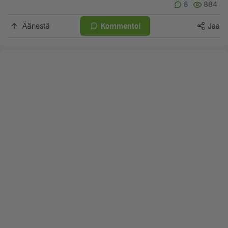
8
884
Äänestä
Kommentoi
Jaa