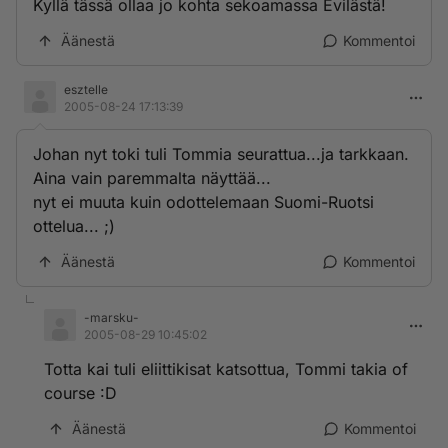
Kyllä tässä ollaa jo kohta sekoamassa Evilästä!
Äänestä
Kommentoi
esztelle
2005-08-24 17:13:39
Johan nyt toki tuli Tommia seurattua...ja tarkkaan.
Aina vain paremmalta näyttää...
nyt ei muuta kuin odottelemaan Suomi-Ruotsi
ottelua... ;)
Äänestä
Kommentoi
-marsku-
2005-08-29 10:45:02
Totta kai tuli eliittikisat katsottua, Tommi takia of
course :D
Äänestä
Kommentoi