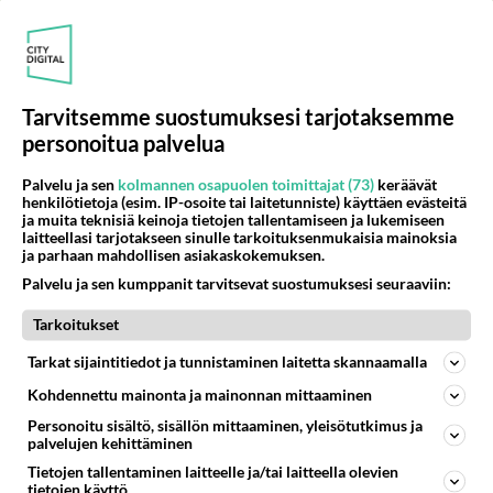
PÄIVÄ
VIIKKO
KUUKAUSI
705
Poliisi yritti murhata mopopojan
2440
Nyt menee kissalan poikien touhu liian pitkälle! https://www.is.fi/kotimaa/art-2000012193221.html Karu video mopomiiti
Tarvitsemme suostumuksesi tarjotaksemme
08.08.2026 21:05
Maailman menoa
personoitua palvelua
454
Mopomiitti!
Palvelu ja sen
kolmannen osapuolen toimittajat (73)
keräävät
1401
Menikös öoliisilta yli tuo mppedinkans kisaaminen tais olla melkoinen riski vahigoittaa tarpeettomasti jopa kuolla tuoss
henkilötietoja (esim. IP-osoite tai laitetunniste) käyttäen evästeitä
08.08.2026 18:32
Tuusula
ja muita teknisiä keinoja tietojen tallentamiseen ja lukemiseen
laitteellasi tarjotakseen sinulle tarkoituksenmukaisia mainoksia
ja parhaan mahdollisen asiakaskokemuksen.
82
Ei se nainen edes oo
1189
Palvelu ja sen kumppanit tarvitsevat suostumuksesi seuraaviin:
mitenkään nätti 🤣🤣🤣🤣🤣
08.08.2026 19:19
Ikävä
Tarkoitukset
252
Poliisi kiilasi mopoilijan
Tarkat sijaintitiedot ja tunnistaminen laitetta skannaamalla
1088
Ylellä leviää video jossa poliisi pysäyttää rajusti kiilamalla mopo pojan. Toivottavasti poliisi ottaa tuosta mallia myö
Kohdennettu mainonta ja mainonnan mittaaminen
08.08.2026 19:55
Kiuruvesi
Personoitu sisältö, sisällön mittaaminen, yleisötutkimus ja
57
Aina vaan mietin sua
palvelujen kehittäminen
792
Miksen saa sinua mielestäni pois
Tietojen tallentaminen laitteelle ja/tai laitteella olevien
08.08.2026 17:08
Ikävä
tietojen käyttö