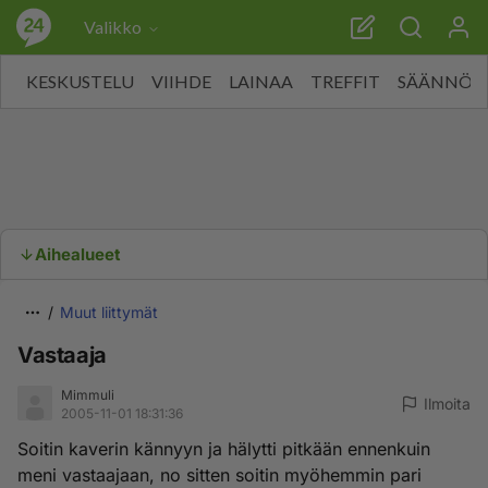
Valikko
KESKUSTELU
VIIHDE
LAINAA
TREFFIT
SÄÄNNÖT
Aihealueet
Muut liittymät
Vastaaja
Mimmuli
Ilmoita
2005-11-01 18:31:36
Soitin kaverin kännyyn ja hälytti pitkään ennenkuin
meni vastaajaan, no sitten soitin myöhemmin pari