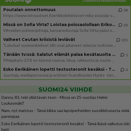
Osallistu keskusteluun
Poutalan onnettomuus
38
https://www.mtvuutiset.fi/artikkeli/ministeri-mika-poutala-vakavassa-onnettomuudessa/9375980 Kumma kun jutussa ei manit
Missä on Sofia Virta? Loistaa poissaolollaan Erikoisjoukot uudelta kaudelta
20
Vihreiden puheenjohtaja, kansanedustaja Sofia Virta pääsi otsikoihin, kun tieto hänen osallistumisestaan Erikoisjoukot-k
Valheet Ceutan kriisistä leviävät
231
"Lukuisat suomenkieliset tilit ovat jakaneet videota todisteena siitä, että siirtolaisjoukot aiheuttavat edelleen Ceutas
Tänään tv:ssä: Salatut elämät palaa kesätauolta - Tässä hieman juonipaljastuksia
1
Pihlajakatu 23 B on täynnä naurua, itkua, rakkautta ja suuria salaisuuksia. Suomalaisten yksi pitkäikäisimmistä draamas
Esko Eerikäinen lopetti testosteronit kesäksi - Tämä ikävä vaikutus iski heti
0
Juontaja, mediapersoona ja entinen Scandinavian Hunks -tanssija Esko Eerikäinen on tunnettu avoimuudestaan. Nyt Eerikäi
SUOMI24 VIIHDE
Danny, 83, teki yllättävän teon - Missä on 25-vuotias Helmi
Loukasmäki?
Nam, nyt maistuu - Tämä kikka saa lapsiperheiden suosikkiruoasta vielä
parempaa
Esko Eerikäinen lopetti testosteronit kesäksi - Tämä ikävä vaikutus iski
heti