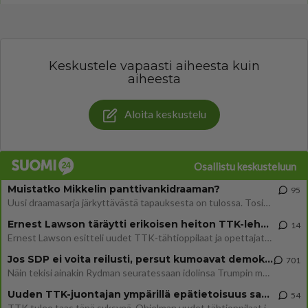
Keskustele vapaasti aiheesta kuin
aiheesta
Aloita keskustelu
Osallistu keskusteluun
Muistatko Mikkelin panttivankidraaman?
95
Uusi draamasarja järkyttävästä tapauksesta on tulossa. Tositapahtumiin perustuva sarja ammentaa vuoden 1986 Mikkelin pan
Ernest Lawson täräytti erikoisen heiton TTK-lehdistötilaisuudessa: " Onko tässä tarkoituksena...?"
14
Ernest Lawson esitteli uudet TTK-tähtioppilaat ja opettajat torstaina 6.8. lehdistölle. Tulevalla kaudella on yksi hausk
Jos SDP ei voita reilusti, persut kumoavat demokratian Suomesta
701
Näin tekisi ainakin Rydman seuratessaan idolinsa Trumpin mallia https://www.is.fi/politiikka/art-2000012187244.html
Uuden TTK-juontajan ympärillä epätietoisuus sakenee - Nyt MTV hämmentää soppaa
54
TTK tulee taas tänä syksynä. Ohjelman uudet tähtioppilaat julkistetaan torstaina 6. elokuuta klo 14 alkavassa lehdistö