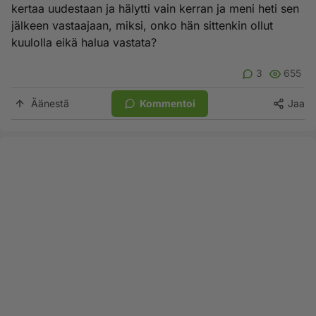
kertaa uudestaan ja hälytti vain kerran ja meni heti sen
jälkeen vastaajaan, miksi, onko hän sittenkin ollut
kuulolla eikä halua vastata?
3
655
Äänestä
Kommentoi
Jaa