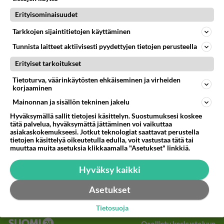
Erityisominaisuudet
65
Käviskö tällainen suhde
716
Tutustutaan, fyysistä kontaktia, mutta ensijaisesti tarkoituksena ei ole aloittaa mitään virallista tai rikkoa mitään? E
Tarkkojen sijaintitietojen käyttäminen
09.08.2026 17:40
Ikävä
Tunnista laitteet aktiivisesti pyydettyjen tietojen perusteella
46
Onko täällä ketään
Erityiset tarkoitukset
664
Joka kaipaa M alkuista? Millä kirjaimella nimesi alkaa?
08.08.2026 19:54
Ikävä
Tietoturva, väärinkäytösten ehkäiseminen ja virheiden
korjaaminen
33
Vetovoima
Mainonnan ja sisällön tekninen jakelu
657
Onko välillänne suuri vetovoima ja miten se ilmenee? Onko siitä haittaa?
Hyväksymällä sallit tietojesi käsittelyn. Suostumuksesi koskee
08.08.2026 14:24
Ikävä
tätä palvelua, hyväksymättä jättäminen voi vaikuttaa
asiakaskokemukseesi. Jotkut teknologiat saattavat perustella
tietojen käsittelyä oikeutetulla edulla, voit vastustaa tätä tai
45
Nainen. Onko meissä
muuttaa muita asetuksia klikkaamalla "Asetukset" linkkiä.
629
Sinusta jotain samaa? Näköä tai luonteenpiirteitä? Utelias
07.08.2026 21:51
Ikävä
Hyväksy kaikki
88
Niin kauan tätä
Asetukset
617
Onko vuotesi menneet hukkaan
09.08.2026 06:20
Ikävä
Tietosuoja