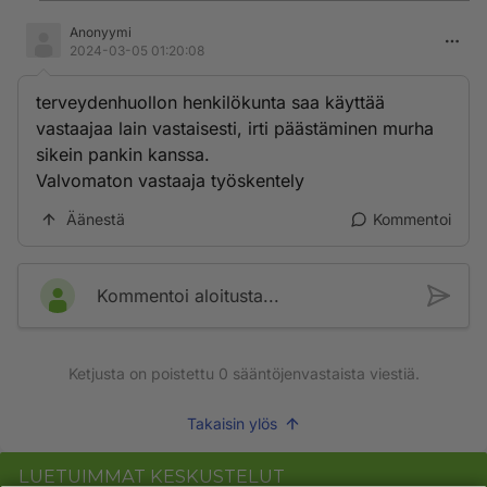
Anonyymi
2024-03-05 01:20:08
terveydenhuollon henkilökunta saa käyttää
vastaajaa lain vastaisesti, irti päästäminen murha
sikein pankin kanssa.
Valvomaton vastaaja työskentely
Äänestä
Kommentoi
Kommentoi aloitusta...
Ketjusta on poistettu
0
sääntöjenvastaista viestiä.
Takaisin ylös
LUETUIMMAT KESKUSTELUT