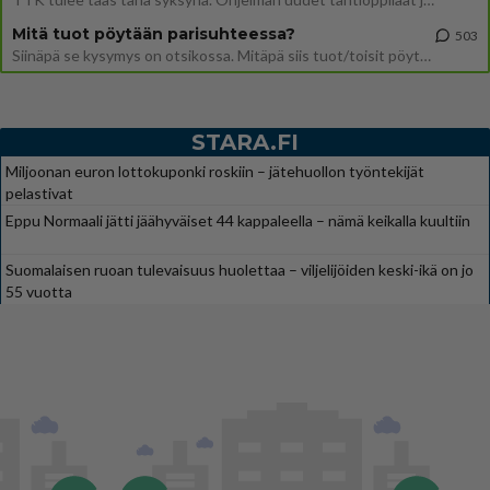
Mitä tuot pöytään parisuhteessa?
503
Siinäpä se kysymys on otsikossa. Mitäpä siis tuot/toisit pöytään parisuhteessa? Oletko mies vai nainen? Koetko sen mitä
STARA.FI
Miljoonan euron lottokuponki roskiin – jätehuollon työntekijät
pelastivat
Eppu Normaali jätti jäähyväiset 44 kappaleella – nämä keikalla kuultiin
Suomalaisen ruoan tulevaisuus huolettaa – viljelijöiden keski-ikä on jo
55 vuotta