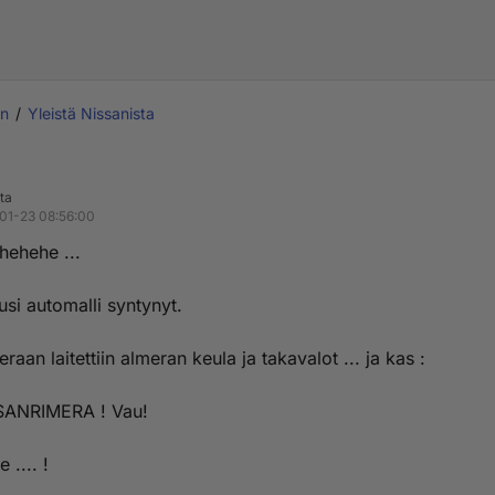
an
Yleistä Nissanista
ta
01-23 08:56:00
.hehehe ...
si automalli syntynyt.
raan laitettiin almeran keula ja takavalot ... ja kas :
SANRIMERA ! Vau!
.... !