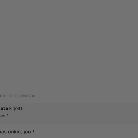
001-01-23 09:06:00
ata
kirjoitti:
 on !
npäs onkin, joo !