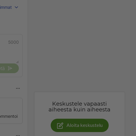
immat
5000
tä
Keskustele vapaasti
aiheesta kuin aiheesta
ommentoi
Aloita keskustelu