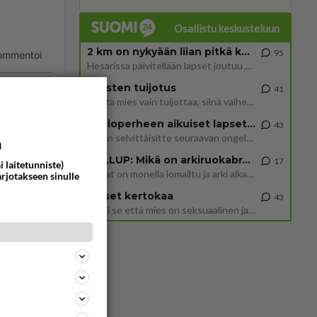
Osallistu keskusteluun
2 km on nykyään liian pitkä koulumatka
95
ommentoi
Hesarissa päivitellään lapset joutuu nyt kulkemaan 2 km kouluun jösses. Ruostefillarilla tuo matka menee vaikka miten äk
Miesten tuijotus
41
Mutta mies vain tuijottaa, siinä vaiheessa käännän itse pään pois. Mikä juttu? Yleensä jos joku tuijottaa tai katsoo, hä
Uusioperheen aikuiset lapset tyhjentää jääkaapin käydessään
43
Miten selvittäisitte seuraavan ongelman, meillä on uusioperhe, minulla teini-ikäiset lapset ja puolisolla aikuiset, jotk
a
GALLUP: Mikä on arkiruokabravuurisi?
17
i laitetunniste)
Lomat on monella lomailtu ja arki alkaa. Se voi tarkoittaa myös sitä, että grillailut on grillattu ja palataan arjen ruo
arjotakseen sinulle
Naiset kertokaa
43
Miksi se että mies on seksuaalinen ja haluaa seksiä ja te olette hänen mielestänne haluttava on vastenmielistä? Mikä sii
ommentoi