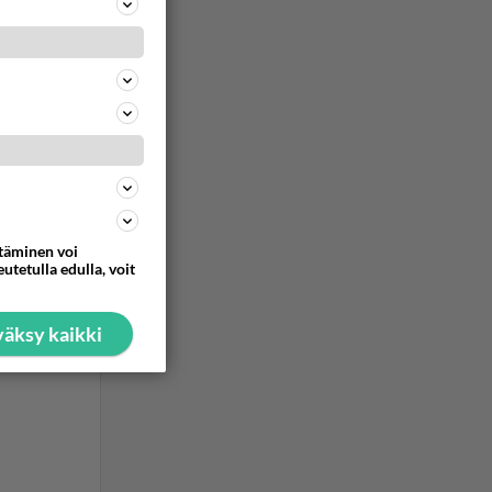
ommentoi
ttäminen voi
utetulla edulla, voit
äksy kaikki