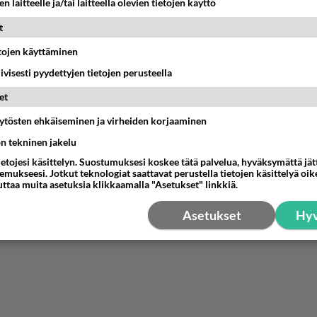
n laitteelle ja/tai laitteella olevien tietojen käyttö
on !
t
etojen käyttäminen
nestä
K
iivisesti pyydettyjen tietojen perusteella
et
äytösten ehkäiseminen ja virheiden korjaaminen
ön tekninen jakelu
ietojesi käsittelyn. Suostumuksesi koskee tätä palvelua, hyväksymättä jä
mukseesi. Jotkut teknologiat saattavat perustella tietojen käsittelyä oike
uttaa muita asetuksia klikkaamalla "Asetukset" linkkiä.
Asetukset
Hyv