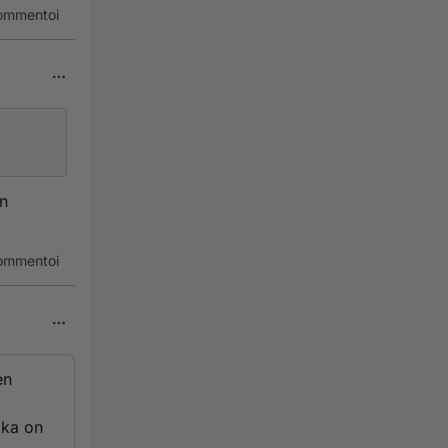
ommentoi
en
ommentoi
en
oka on