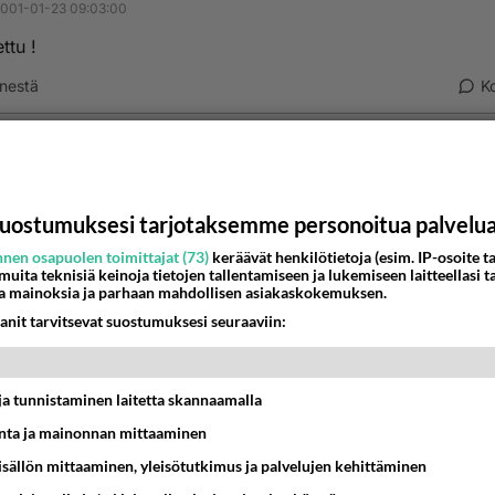
001-01-23 09:03:00
ettu !
nestä
K
001-01-23 09:05:00
ata
kirjoitti:
uostumuksesi tarjotaksemme personoitua palvelu
tettu !
nen osapuolen toimittajat (73)
keräävät henkilötietoja (esim. IP-osoite ta
 muita teknisiä keinoja tietojen tallentamiseen ja lukemiseen laitteellasi t
a mainoksia ja parhaan mahdollisen asiakaskokemuksen.
anit tarvitsevat suostumuksesi seuraaviin:
nestä
K
omiata
t ja tunnistaminen laitetta skannaamalla
001-01-23 09:05:00
ta ja mainonnan mittaaminen
tti:
sisällön mittaaminen, yleisötutkimus ja palvelujen kehittäminen