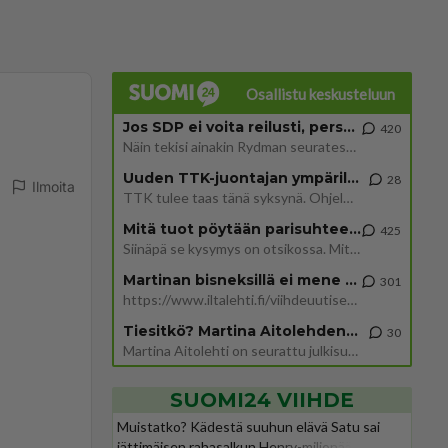
Osallistu keskusteluun
Jos SDP ei voita reilusti, persut kumoavat demokratian Suomesta
420
Näin tekisi ainakin Rydman seuratessaan idolinsa Trumpin mallia https://www.is.fi/politiikka/art-2000012187244.html
Uuden TTK-juontajan ympärillä epätietoisuus sakenee - Nyt MTV hämmentää soppaa
28
Ilmoita
TTK tulee taas tänä syksynä. Ohjelman uudet tähtioppilaat julkistetaan torstaina 6. elokuuta klo 14 alkavassa lehdistö
Mitä tuot pöytään parisuhteessa?
425
Siinäpä se kysymys on otsikossa. Mitäpä siis tuot/toisit pöytään parisuhteessa? Oletko mies vai nainen? Koetko sen mitä
Martinan bisneksillä ei mene hyvin
301
https://www.iltalehti.fi/viihdeuutiset/a/c46da6ab-340f-4790-aaa7-0865eed2336 Yrityksen konkurssihakemus on tullut kärä
Tiesitkö? Martina Aitolehden isäpuoli on tämä suosittu laulaja
30
Martina Aitolehti on seurattu julkisuuden henkilö. Lähipiiriin mahtuu muitakin tunnettuja henkilöitä. Tiesitkö, että Ma
SUOMI24 VIIHDE
Muistatko? Kädestä suuhun elävä Satu sai
jättimäisen rahasalkun Henry-miljonääriltä