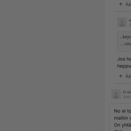
Ää
a
2
.
kirjoi
.. nii
Jos ha
heppu:
Ää
Ei s
2001
No ei t
malliin 
On yhtä