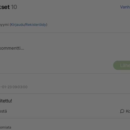
kset
10
Vanh
yymi (
Kirjaudu
/
Rekisteröidy
)
Lähe
-01-23 09:03:00
itettu!
estä
K
omiata