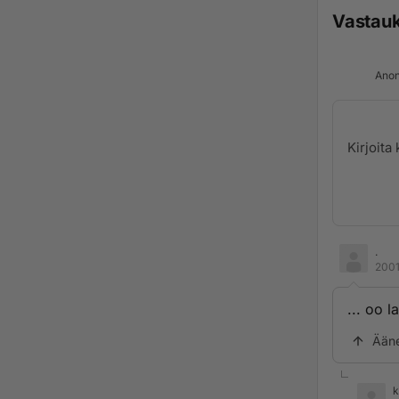
Vastau
Anon
.
2001
... oo la
Ään
k