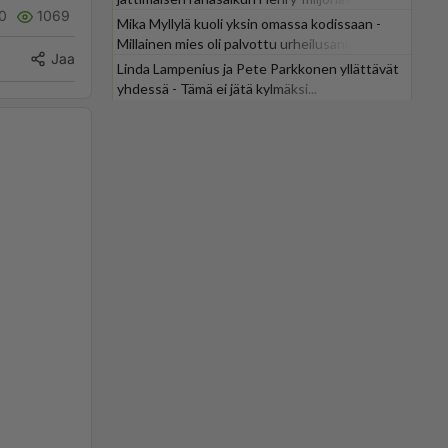
0
1069
Mika Myllylä kuoli yksin omassa kodissaan -
Millainen mies oli palvottu urheilusankari?
Jaa
Linda Lampenius ja Pete Parkkonen yllättävät
yhdessä - Tämä ei jätä kylmäksi...