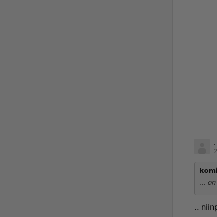
.
2
komi
... on
.. nii