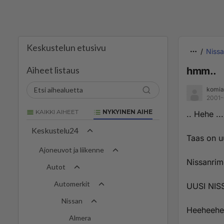
Keskustelun etusivu
Niss
Aiheet listaus
hmm..
komia
2001-
KAIKKI AIHEET
NYKYINEN AIHE
.. Hehe ..
Keskustelu24
Taas on uu
Ajoneuvot ja liikenne
Nissanrime
Autot
Automerkit
UUSI NIS
Nissan
Heeheehee 
Almera