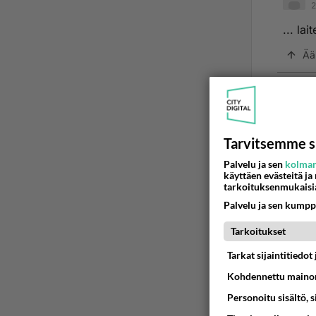
2
... lait
Ää
.
2
komi
Tarvitsemme s
... lai
Palvelu ja sen
kolman
käyttäen evästeitä ja
..oo !
tarkoituksenmukaisi
Palvelu ja sen kumpp
Ää
Tarkoitukset
k
Tarkat sijaintitiedo
2
Kohdennettu mainon
.
kirjoi
Personoitu sisältö, 
..oo !