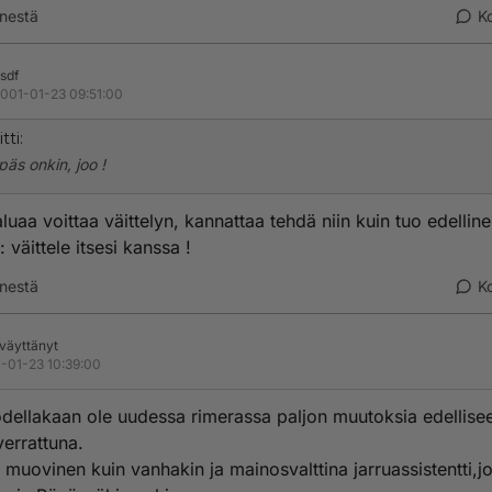
nestä
K
sdf
001-01-23 09:51:00
tti:
npäs onkin, joo !
luaa voittaa väittelyn, kannattaa tehdä niin kuin tuo edellin
 väittele itsesi kanssa !
nestä
K
äväyttänyt
-01-23 10:39:00
odellakaan ole uudessa rimerassa paljon muutoksia edellise
verrattuna.
 muovinen kuin vanhakin ja mainosvalttina jarruassistentti,j