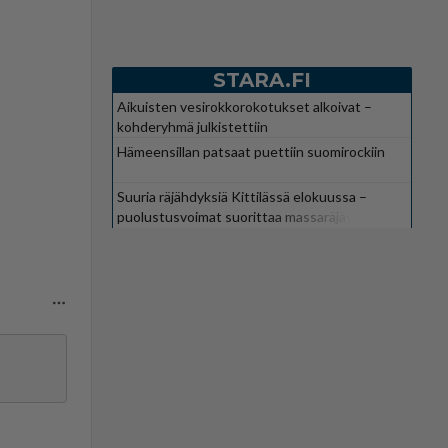
STARA.FI
Aikuisten vesirokkorokotukset alkoivat –
kohderyhmä julkistettiin
Hämeensillan patsaat puettiin suomirockiin
Suuria räjähdyksiä Kittilässä elokuussa –
puolustusvoimat suorittaa massaräjäytyksiä