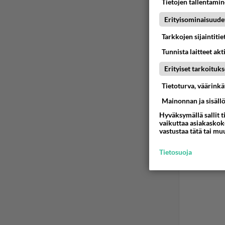
Tietojen tallentamine
... on 
Erityisominaisuude
Tarkkojen sijaintiti
Ää
Tunnista laitteet akt
Erityiset tarkoituks
Tietoturva, väärink
Mainonnan ja sisäll
Hyväksymällä sallit t
vaikuttaa asiakaskoke
vastustaa tätä tai mu
Tietosuoja