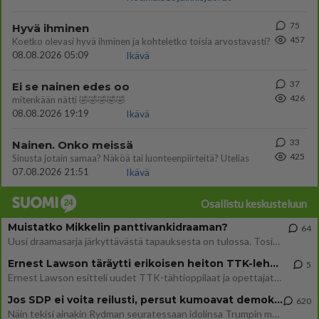
75
Hyvä ihminen
457
Koetko olevasi hyvä ihminen ja kohteletko toisia arvostavasti?
08.08.2026 05:09
Ikävä
37
Ei se nainen edes oo
426
mitenkään nätti 🤣🤣🤣🤣🤣
08.08.2026 19:19
Ikävä
33
Nainen. Onko meissä
425
Sinusta jotain samaa? Näköä tai luonteenpiirteitä? Utelias
07.08.2026 21:51
Ikävä
Osallistu keskusteluun
Muistatko Mikkelin panttivankidraaman?
64
Uusi draamasarja järkyttävästä tapauksesta on tulossa. Tositapahtumiin perustuva sarja ammentaa vuoden 1986 Mikkelin pan
Ernest Lawson täräytti erikoisen heiton TTK-lehdistötilaisuudessa: " Onko tässä tarkoituksena...?"
5
Ernest Lawson esitteli uudet TTK-tähtioppilaat ja opettajat torstaina 6.8. lehdistölle. Tulevalla kaudella on yksi hausk
Jos SDP ei voita reilusti, persut kumoavat demokratian Suomesta
620
Näin tekisi ainakin Rydman seuratessaan idolinsa Trumpin mallia https://www.is.fi/politiikka/art-2000012187244.html