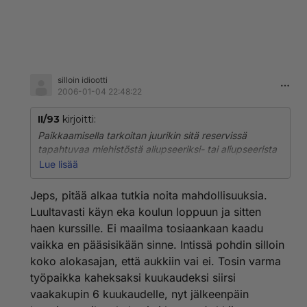
silloin idiootti
2006-01-04 22:48:22
II/93
kirjoitti:
Paikkaamisella tarkoitan juurikin sitä reservissä
tapahtuvaa miehistöstä aliupseeriksi- tai aliupseerista
upseeriksi-koulutusta. Koulutukseenhan haetaan, eikä
Lue lisää
minulla ole tietoa siitä, minkälaisia hakijamääriä tai
tarkkoja kelpoisuusvaatimuksia tuonne on.
Jeps, pitää alkaa tutkia noita mahdollisuuksia.
Mahdollisuuksia varmaan parantaa jos osoitat ennen
Luultavasti käyn eka koulun loppuun ja sitten
hakua kiinnostusta ja aktiivisuutta vapaaehtoiseen
haen kurssille. Ei maailma tosiaankaan kaadu
maanpuolustukseen käymällä vaikka joillakin MPK ry:n
vaikka en pääsisikään sinne. Intissä pohdin silloin
kursseilla. DI:n paperit nyt eivät ainakaan
mahdollisuuksiasi vähennä saati sitten palvelus
koko alokasajan, että aukkiin vai ei. Tosin varma
rauhanturvaajissa. Koulutus vaatii kuitenkin jonkin
työpaikka kaheksaksi kuukaudeksi siirsi
verran aikaa ja vaivaa eli eivät ne alikessun jämätkään
vaakakupin 6 kuukaudelle, nyt jälkeenpäin
ihan ilmaiseksi tule.