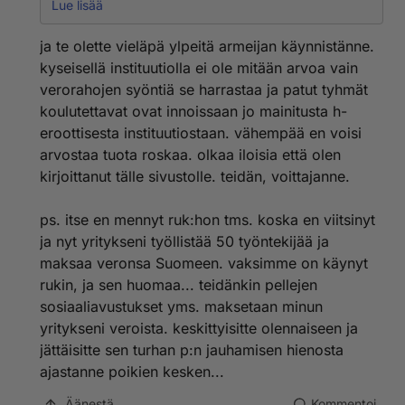
kevytmielistä luottaa sotilasuransa rakentamisessa
Lue lisää
siihen, että ei joudu näkemään vaivaa koulutukseen
pääsemiseen. Kun/jos asioista "puhutaan asioista
ja te olette vieläpä ylpeitä armeijan käynnistänne.
niiden oikeilla nimillä", kuten II/93 väittää tekevänsä,
kyseisellä instituutiolla ei ole mitään arvoa vain
johtajakoulutukseen päästään ja johtajakoulutus
verorahojen syöntiä se harrastaa ja patut tyhmät
mahdollisine puutteineenkin on hakemisen, tai jos niin
koulutettavat ovat innoissaan jo mainitusta h-
nyt sitten jostain syystä halutaan sanoa,
komennettavaksi tulemisen arvoinen.
eroottisesta instituutiostaan. vähempää en voisi
arvostaa tuota roskaa. olkaa iloisia että olen
Kerralla omaan suoritukseen tyytyväisenä en ole
kirjoittanut tälle sivustolle. teidän, voittajanne.
kuullut aiemmin varusmieskoulutuksen
"paikkaamisesta". Onko kyse ns. jälkiAUK:sta/-
ps. itse en mennyt ruk:hon tms. koska en viitsinyt
RUK:sta, ahkerasta kertausharjoituksissa ravaamisesta
vai mistä?
ja nyt yritykseni työllistää 50 työntekijää ja
maksaa veronsa Suomeen. vaksimme on käynyt
rukin, ja sen huomaa... teidänkin pellejen
sosiaaliavustukset yms. maksetaan minun
yritykseni veroista. keskittyisitte olennaiseen ja
jättäisitte sen turhan p:n jauhamisen hienosta
ajastanne poikien kesken...
Äänestä
Kommentoi