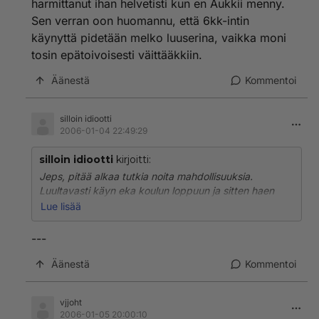
harmittanut ihan helvetisti kun en Aukkii menny.
Sen verran oon huomannu, että 6kk-intin
Kysy lisätietoja oman sotilasläänisi esikunnasta.
käynyttä pidetään melko luuserina, vaikka moni
tosin epätoivoisesti väittääkkiin.
Äänestä
Kommentoi
silloin idiootti
2006-01-04 22:49:29
silloin idiootti
kirjoitti:
Jeps, pitää alkaa tutkia noita mahdollisuuksia.
Luultavasti käyn eka koulun loppuun ja sitten haen
kurssille. Ei maailma tosiaankaan kaadu vaikka en
Lue lisää
pääsisikään sinne. Intissä pohdin silloin koko
alokasajan, että aukkiin vai ei. Tosin varma työpaikka
---
kaheksaksi kuukaudeksi siirsi vaakakupin 6
kuukaudelle, nyt jälkeenpäin harmittanut ihan helvetisti
Äänestä
Kommentoi
kun en Aukkii menny. Sen verran oon huomannu, että
6kk-intin käynyttä pidetään melko luuserina, vaikka
vjjoht
moni tosin epätoivoisesti väittääkkiin.
2006-01-05 20:00:10