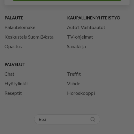
PALAUTE
KAUPALLINEN YHTEISTYÖ
Palautelomake
Auto1 Vaihtoautot
Keskustelu Suomi24:sta
TV-ohjelmat
Opastus
Sanakirja
PALVELUT
Chat
Treffit
Hyötylinkit
Viihde
Reseptit
Horoskooppi