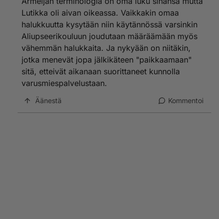
Armeijan terminologia on oma luku sinänsä mutta
Lutikka oli aivan oikeassa. Vaikkakin omaa
halukkuutta kysytään niin käytännössä varsinkin
Aliupseerikouluun joudutaan määräämään myös
vähemmän halukkaita. Ja nykyään on niitäkin,
jotka menevät jopa jälkikäteen "paikkaamaan"
sitä, etteivät aikanaan suorittaneet kunnolla
varusmiespalvelustaan.
Äänestä
Kommentoi