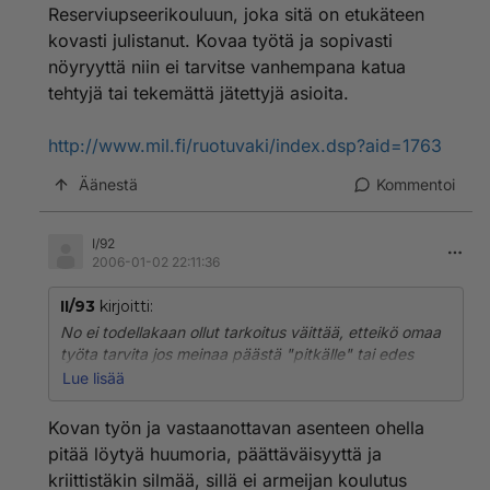
Reserviupseerikouluun, joka sitä on etukäteen
Kerralla omaan suoritukseen tyytyväisenä en ole
kovasti julistanut. Kovaa työtä ja sopivasti
kuullut aiemmin varusmieskoulutuksen
nöyryyttä niin ei tarvitse vanhempana katua
"paikkaamisesta". Onko kyse ns. jälkiAUK:sta/-
tehtyjä tai tekemättä jätettyjä asioita.
RUK:sta, ahkerasta kertausharjoituksissa ravaamisesta
vai mistä?
http://www.mil.fi/ruotuvaki/index.dsp?aid=1763
Äänestä
Kommentoi
I/92
2006-01-02 22:11:36
II/93
kirjoitti:
No ei todellakaan ollut tarkoitus väittää, etteikö omaa
työta tarvita jos meinaa päästä "pitkälle" tai edes
johtajakoulutukseen. Ja kuten aiempana ketjussa
Lue lisää
mainittiin, niin minäkään en ole nähnyt yhdenkään
sellaisen päässeen Reserviupseerikouluun, joka sitä on
Kovan työn ja vastaanottavan asenteen ohella
etukäteen kovasti julistanut. Kovaa työtä ja sopivasti
pitää löytyä huumoria, päättäväisyyttä ja
nöyryyttä niin ei tarvitse vanhempana katua tehtyjä tai
kriittistäkin silmää, sillä ei armeijan koulutus
tekemättä jätettyjä asioita.