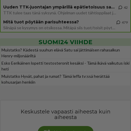
Uuden TTK-juontajan ympärillä epätietoisuus sakenee - Nyt MTV hämmentää soppaa
42
TTK tulee taas tänä syksynä. Ohjelman uudet tähtioppilaat julkistetaan torstaina 6. elokuuta klo 14 alkavassa lehdistö
Mitä tuot pöytään parisuhteessa?
479
Siinäpä se kysymys on otsikossa. Mitäpä siis tuot/toisit pöytään parisuhteessa? Oletko mies vai nainen? Koetko sen mitä
SUOMI24 VIIHDE
Muistatko? Kädestä suuhun elävä Satu sai jättimäisen rahasalkun
Henry-miljonääriltä
Esko Eerikäinen lopetti testosteronit kesäksi - Tämä ikävä vaikutus iski
heti
Muistatko Hyvät, pahat ja rumat? Tämä leffa tv:ssä herättää
kohusarjan henkiin
Keskustele vapaasti aiheesta kuin
aiheesta