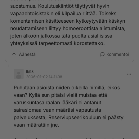
suostumus. Koulutuskiintiöt täyttyvät hyvin
vapaaehtoisistakin eli kilpailua riittää. Toiseksi
komentamisen käsitteeseen kytkeytyvään käskyn
noudattamiseen liittyy homoeroottista alistumista,
joten älköön jatkossa tätä puolta asiallisissa
yhteyksissä tarpeettomasti korostettako.
Äänestä
Kommentoi
II/93
2006-01-02 14:11:38
Puhutaan asioista niiden oikeilla nimillä, eikös
vaan? Kyllä sun pitäisi vielä muistaa että
varuskuntasairaalan lääkäri ei antanut
sairaslomaa vaan määräsi vapautusta
palveluksesta, Reserviupseerikouluun ei päästy
vaan määrättiin jne.