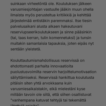
suinkaan virheetöntä ole. Koulutuksen jälkeen
http://www.mil.fi/ruotuvaki/index.dsp?aid=1763
varusmiesjohtajan vastuulle jääkin muun ohella
ilmaista myös perusteltua kritiikkiä ja kehittää
järjestelmää entistäkin paremmaksi. Itse tiesin
palvelusaikani alusta alkaen hakeutuvani
reserviupseerikoulutukseen ja sinne pääsinkin
(tai, taas kerran, tulin komennetuksi) ja tunsin
muitakin samanlaisia tapauksia, joten eipäs nyt
sentään yleistetä.
Kouluttautumismahdollisuus reservissä on
ehdottomasti parhaita innovaatioita
puolustusvoimilta reservin harjoittelumotivaation
säilyttämiseksi. Reservissä hankittua koulutusta
pitäisin siten yhtä arvokkaana kuin
varusmiesaikaistakin, eikä mielestäni kyse
millään tavoin ole siitä, että siihen osallistuvat
"vanhempana katuvat tehtyjä tai tekemättä
jätettyjä asioita".