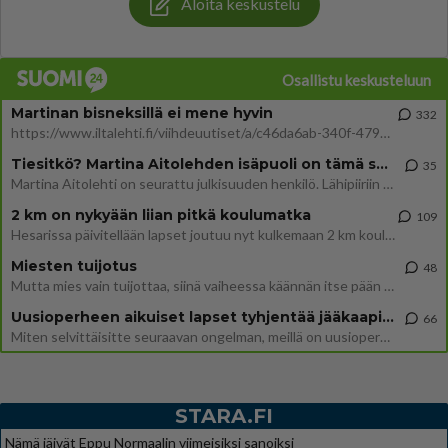
Aloita keskustelu
Osallistu keskusteluun
Martinan bisneksillä ei mene hyvin
332
https://www.iltalehti.fi/viihdeuutiset/a/c46da6ab-340f-4790-aaa7-0865eed2336 Yrityksen konkurssihakemus on tullut kärä
Tiesitkö? Martina Aitolehden isäpuoli on tämä suosittu laulaja
35
Martina Aitolehti on seurattu julkisuuden henkilö. Lähipiiriin mahtuu muitakin tunnettuja henkilöitä. Tiesitkö, että Ma
2 km on nykyään liian pitkä koulumatka
109
Hesarissa päivitellään lapset joutuu nyt kulkemaan 2 km kouluun jösses. Ruostefillarilla tuo matka menee vaikka miten äk
Miesten tuijotus
48
Mutta mies vain tuijottaa, siinä vaiheessa käännän itse pään pois. Mikä juttu? Yleensä jos joku tuijottaa tai katsoo, hä
Uusioperheen aikuiset lapset tyhjentää jääkaapin käydessään
66
Miten selvittäisitte seuraavan ongelman, meillä on uusioperhe, minulla teini-ikäiset lapset ja puolisolla aikuiset, jotk
STARA.FI
Nämä jäivät Eppu Normaalin viimeisiksi sanoiksi