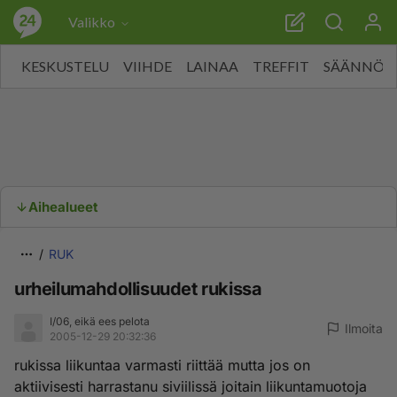
Valikko
KESKUSTELU
VIIHDE
LAINAA
TREFFIT
SÄÄNNÖT
Aihealueet
RUK
urheilumahdollisuudet rukissa
I/06, eikä ees pelota
Ilmoita
2005-12-29 20:32:36
rukissa liikuntaa varmasti riittää mutta jos on
aktiivisesti harrastanu siviilissä joitain liikuntamuotoja