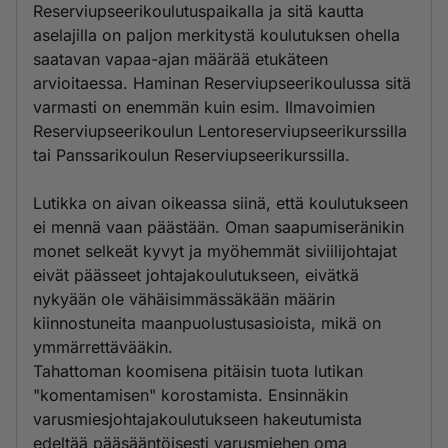
Reserviupseerikoulutuspaikalla ja sitä kautta
aselajilla on paljon merkitystä koulutuksen ohella
saatavan vapaa-ajan määrää etukäteen
arvioitaessa. Haminan Reserviupseerikoulussa sitä
varmasti on enemmän kuin esim. Ilmavoimien
Reserviupseerikoulun Lentoreserviupseerikurssilla
tai Panssarikoulun Reserviupseerikurssilla.
Lutikka on aivan oikeassa siinä, että koulutukseen
ei mennä vaan päästään. Oman saapumiseränikin
monet selkeät kyvyt ja myöhemmät siviilijohtajat
eivät päässeet johtajakoulutukseen, eivätkä
nykyään ole vähäisimmässäkään määrin
kiinnostuneita maanpuolustusasioista, mikä on
ymmärrettävääkin.
Tahattoman koomisena pitäisin tuota lutikan
"komentamisen" korostamista. Ensinnäkin
varusmiesjohtajakoulutukseen hakeutumista
edeltää pääsääntöisesti varusmiehen oma