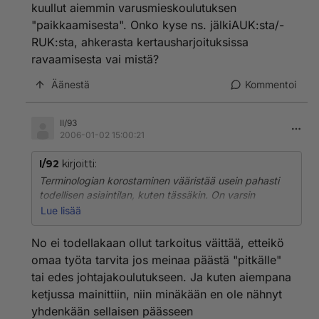
kuullut aiemmin varusmieskoulutuksen
"paikkaamisesta". Onko kyse ns. jälkiAUK:sta/-
RUK:sta, ahkerasta kertausharjoituksissa
ravaamisesta vai mistä?
Äänestä
Kommentoi
II/93
2006-01-02 15:00:21
I/92
kirjoitti:
Terminologian korostaminen vääristää usein pahasti
todellisen asiaintilan, kuten tässäkin. On varsin
kevytmielistä luottaa sotilasuransa rakentamisessa
Lue lisää
siihen, että ei joudu näkemään vaivaa koulutukseen
pääsemiseen. Kun/jos asioista "puhutaan asioista
No ei todellakaan ollut tarkoitus väittää, etteikö
niiden oikeilla nimillä", kuten II/93 väittää tekevänsä,
omaa työta tarvita jos meinaa päästä "pitkälle"
johtajakoulutukseen päästään ja johtajakoulutus
tai edes johtajakoulutukseen. Ja kuten aiempana
mahdollisine puutteineenkin on hakemisen, tai jos niin
ketjussa mainittiin, niin minäkään en ole nähnyt
nyt sitten jostain syystä halutaan sanoa,
komennettavaksi tulemisen arvoinen.
yhdenkään sellaisen päässeen