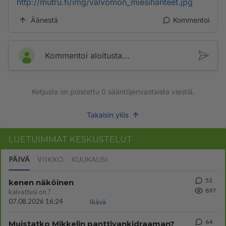
http://mutru.fi/img/valvomon_miesihanteet.jpg
Äänestä
Kommentoi
Kommentoi aloitusta...
Ketjusta on poistettu
0
sääntöjenvastaista viestiä.
Takaisin ylös
LUETUIMMAT KESKUSTELUT
PÄIVÄ
VIIKKO
KUUKAUSI
53
kenen näköinen
897
kaivattusi on ?
07.08.2026 16:24
Ikävä
64
Muistatko Mikkelin panttivankidraaman?