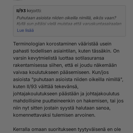
II/93
kirjoitti:
Puhutaan asioista niiden oikeilla nimillä, eikös vaan?
Kyllä sun pitäisi vielä muistaa että varuskuntasairaalan
lääkäri ei antanut sairaslomaa vaan määräsi
Lue lisää
vapautusta palveluksesta, Reserviupseerikouluun ei
päästy vaan määrättiin jne.
Terminologian korostaminen vääristää usein
pahasti todellisen asiaintilan, kuten tässäkin. On
Armeijan terminologia on oma luku sinänsä mutta
varsin kevytmielistä luottaa sotilasuransa
Lutikka oli aivan oikeassa. Vaikkakin omaa halukkuutta
rakentamisessa siihen, että ei joudu näkemään
kysytään niin käytännössä varsinkin Aliupseerikouluun
joudutaan määräämään myös vähemmän halukkaita.
vaivaa koulutukseen pääsemiseen. Kun/jos
Ja nykyään on niitäkin, jotka menevät jopa jälkikäteen
asioista "puhutaan asioista niiden oikeilla nimillä",
"paikkaamaan" sitä, etteivät aikanaan suorittaneet
kuten II/93 väittää tekevänsä,
kunnolla varusmiespalvelustaan.
johtajakoulutukseen päästään ja johtajakoulutus
mahdollisine puutteineenkin on hakemisen, tai jos
niin nyt sitten jostain syystä halutaan sanoa,
komennettavaksi tulemisen arvoinen.
Kerralla omaan suoritukseen tyytyväisenä en ole