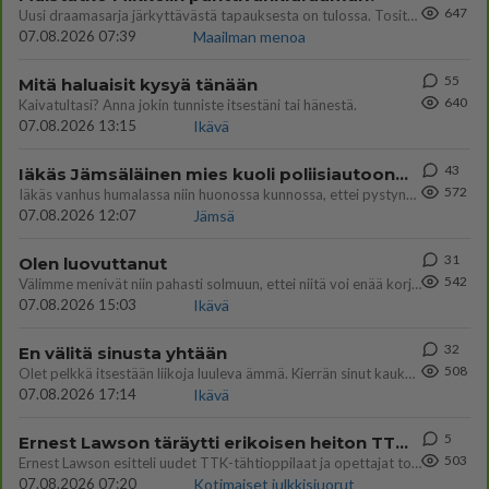
647
Uusi draamasarja järkyttävästä tapauksesta on tulossa. Tositapahtumiin perustuva sarja ammentaa vuoden 1986 Mikkelin pan
07.08.2026 07:39
Maailman menoa
55
Mitä haluaisit kysyä tänään
640
Kaivatultasi? Anna jokin tunniste itsestäni tai hänestä.
07.08.2026 13:15
Ikävä
43
Iäkäs Jämsäläinen mies kuoli poliisiautoon matkalla Jyväskylän putkaan
572
Iäkäs vanhus humalassa niin huonossa kunnossa, ettei pystynyt huolehtimaan itsestään niin ainoa apu sillä hetkellä oli
07.08.2026 12:07
Jämsä
31
Olen luovuttanut
542
Välimme menivät niin pahasti solmuun, ettei niitä voi enää korjata. On aika jatkaa elämässä eteenpäin. Toivon sulle kaik
07.08.2026 15:03
Ikävä
32
En välitä sinusta yhtään
508
Olet pelkkä itsestään liikoja luuleva ämmä. Kierrän sinut kaukaa nyt ja aina. Olit mulle pelkkä lelu vaan.
07.08.2026 17:14
Ikävä
5
Ernest Lawson täräytti erikoisen heiton TTK-lehdistötilaisuudessa: " Onko tässä tarkoituksena...?"
503
Ernest Lawson esitteli uudet TTK-tähtioppilaat ja opettajat torstaina 6.8. lehdistölle. Tulevalla kaudella on yksi hausk
07.08.2026 07:20
Kotimaiset julkkisjuorut