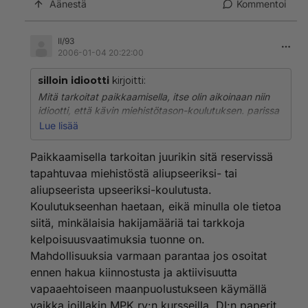
Äänestä
Kommentoi
II/93
2006-01-04 20:22:00
silloin idiootti
kirjoitti:
Mitä tarkoitat paikkaamisella, itse olin aikoinaan niin
idiootti, että kävin miehistötason-koulutuksen. parissa
vuodessa olen valmis DI. Työkokemusta ei johtotasolta
Lue lisää
ole ollenkaan, mutta ihan perusduunista paljon.
Onkohan mitään mahdollisuutta päästä
Paikkaamisella tarkoitan juurikin sitä reservissä
"paikkaamaan", Kun tohon miehistö-->Au
tapahtuvaa miehistöstä aliupseeriksi- tai
systeemiinkin vaaditaan johtajakokemusta siviilissä.
aliupseerista upseeriksi-koulutusta.
Oliskohan rauhanturvaamisesta mitään hyötyä. Jälki-
Koulutukseenhan haetaan, eikä minulla ole tietoa
aukki tuskin enää mahdollinen. Ajattelin pyrkiä
rauhanturvaajaksi heti opiskelun jälkeen jos en saa
siitä, minkälaisia hakijamääriä tai tarkkoja
työtä tai sitten alan yrittäjäksi.
kelpoisuusvaatimuksia tuonne on.
Mahdollisuuksia varmaan parantaa jos osoitat
ennen hakua kiinnostusta ja aktiivisuutta
vapaaehtoiseen maanpuolustukseen käymällä
vaikka joillakin MPK ry:n kursseilla. DI:n paperit