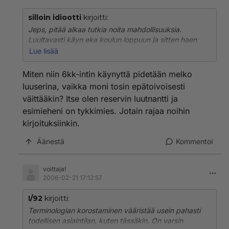
silloin idiootti
kirjoitti:
Jeps, pitää alkaa tutkia noita mahdollisuuksia.
Luultavasti käyn eka koulun loppuun ja sitten haen
kurssille. Ei maailma tosiaankaan kaadu vaikka en
Lue lisää
pääsisikään sinne. Intissä pohdin silloin koko
alokasajan, että aukkiin vai ei. Tosin varma työpaikka
Miten niin 6kk-intin käynyttä pidetään melko
kaheksaksi kuukaudeksi siirsi vaakakupin 6
luuserina, vaikka moni tosin epätoivoisesti
kuukaudelle, nyt jälkeenpäin harmittanut ihan helvetisti
väittääkin? Itse olen reservin luutnantti ja
kun en Aukkii menny. Sen verran oon huomannu, että
esimieheni on tykkimies. Jotain rajaa noihin
6kk-intin käynyttä pidetään melko luuserina, vaikka
moni tosin epätoivoisesti väittääkkiin.
kirjoituksiinkin.
Äänestä
Kommentoi
voittaja!
2006-02-21 17:12:57
I/92
kirjoitti:
Terminologian korostaminen vääristää usein pahasti
todellisen asiaintilan, kuten tässäkin. On varsin