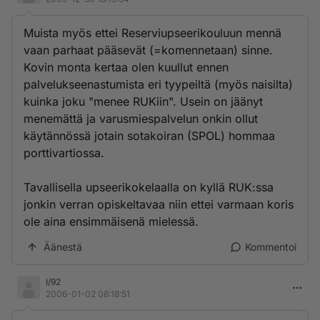
Muista myös ettei Reserviupseerikouluun mennä
vaan parhaat pääsevät (=komennetaan) sinne.
Kovin monta kertaa olen kuullut ennen
palvelukseenastumista eri tyypeiltä (myös naisilta)
kuinka joku "menee RUKiin". Usein on jäänyt
menemättä ja varusmiespalvelun onkin ollut
käytännössä jotain sotakoiran (SPOL) hommaa
porttivartiossa.
Tavallisella upseerikokelaalla on kyllä RUK:ssa
jonkin verran opiskeltavaa niin ettei varmaan koris
ole aina ensimmäisenä mielessä.
Äänestä
Kommentoi
I/92
2006-01-02 08:18:51