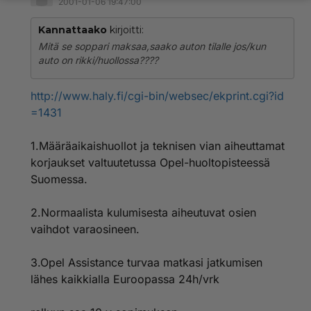
2001-01-06 19:47:00
Kannattaako
kirjoitti:
Mitä se soppari maksaa,saako auton tilalle jos/kun
auto on rikki/huollossa????
http://www.haly.fi/cgi-bin/websec/ekprint.cgi?id
=1431
1.Määräaikaishuollot ja teknisen vian aiheuttamat
korjaukset valtuutetussa Opel-huoltopisteessä
Suomessa.
2.Normaalista kulumisesta aiheutuvat osien
vaihdot varaosineen.
3.Opel Assistance turvaa matkasi jatkumisen
lähes kaikkialla Euroopassa 24h/vrk