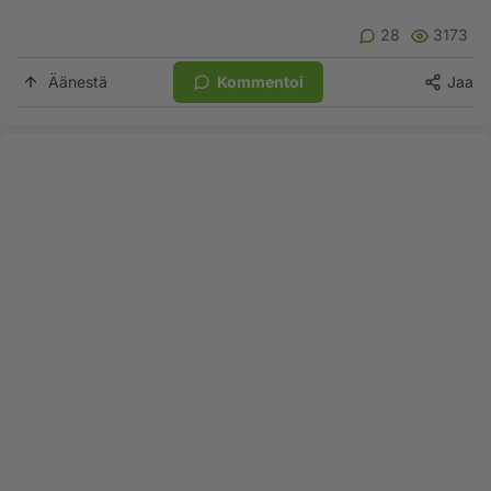
28
3173
Äänestä
Kommentoi
Jaa