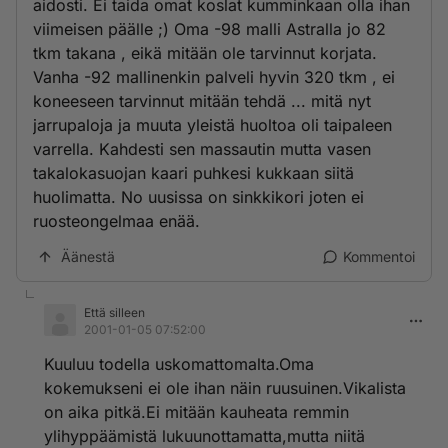
aidosti. Ei taida omat koslat kumminkaan olla ihan
viimeisen päälle ;) Oma -98 malli Astralla jo 82
tkm takana , eikä mitään ole tarvinnut korjata.
Vanha -92 mallinenkin palveli hyvin 320 tkm , ei
koneeseen tarvinnut mitään tehdä ... mitä nyt
jarrupaloja ja muuta yleistä huoltoa oli taipaleen
varrella. Kahdesti sen massautin mutta vasen
takalokasuojan kaari puhkesi kukkaan siitä
huolimatta. No uusissa on sinkkikori joten ei
ruosteongelmaa enää.
Äänestä
Kommentoi
Että silleen
2001-01-05 07:52:00
Kuuluu todella uskomattomalta.Oma
kokemukseni ei ole ihan näin ruusuinen.Vikalista
on aika pitkä.Ei mitään kauheata remmin
ylihyppäämistä lukuunottamatta,mutta niitä