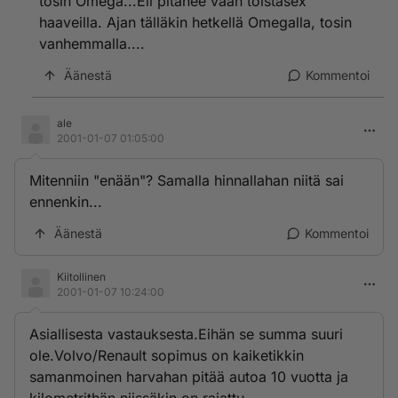
tosin Omega...Eli pitänee vaan toistasex
haaveilla. Ajan tälläkin hetkellä Omegalla, tosin
vanhemmalla....
Äänestä
Kommentoi
ale
2001-01-07 01:05:00
Mitenniin "enään"? Samalla hinnallahan niitä sai
ennenkin...
Äänestä
Kommentoi
Kiitollinen
2001-01-07 10:24:00
Asiallisesta vastauksesta.Eihän se summa suuri
ole.Volvo/Renault sopimus on kaiketikkin
samanmoinen harvahan pitää autoa 10 vuotta ja