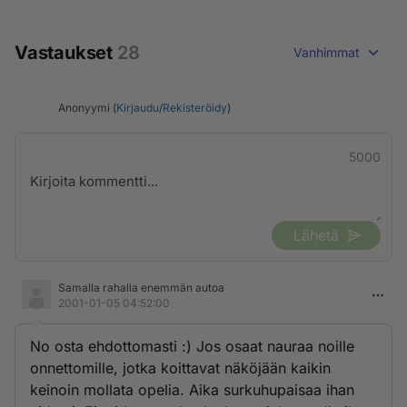
Vastaukset
28
Vanhimmat
Anonyymi (
Kirjaudu
/
Rekisteröidy
)
5000
Lähetä
Samalla rahalla enemmän autoa
2001-01-05 04:52:00
No osta ehdottomasti :) Jos osaat nauraa noille
onnettomille, jotka koittavat näköjään kaikin
keinoin mollata opelia. Aika surkuhupaisaa ihan