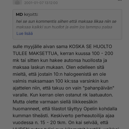
2001-01-07 13:12:00
MD
kirjoitti:
hei se sun kommentis siihen että maksaa liikaa niin se
maksaa kaikki sun huollot ja esim jos lammpu palaa
niin se menee myös samaan rahaan. Sitä paitsi ei sitä
Lue lisää
ole pakko ostaa se on lisä palvelu sun kaltaisille
valittajille että teilläkin olisi helpompaa. Kyllä mun
sulle myyjälle aivan sama KOSKA SE HUOLTO
mielestä on mukavampi maksaa 100 mk/kk ja viedä
TULEE MAKSETTUA, kerran kuussa 100 - 200
autoani vain huoltoon eikä tartte miettiä mistä
mk tai sitten kun hakee autonsa huollosta ja
rahat!!!!!!!!!!!!!!!!!!
maksaa laskun mukaan. Olen edelleen sitä
T: opel spesialisti
mieltä, että jostain 10:n halogeenistä en ole
valmis maksamaan 100 kk:ssa varsinkin kun
ajattelen niin, että takuu on vain "pahanpäivän"
varalle. Kun kerran olen ostanut nk laatuauton.
Mutta olette varmaan siellä liikkeesäkin
huomanneet, että tilastot täyttyy Opelin kohdalla
kumman tiheästi. Keskiverto perheautoilija ajaa
vuodessa n. 15 - 20 tkm. On kai selvää, että