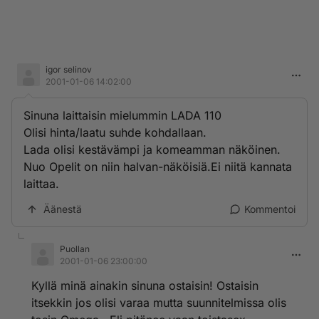
igor selinov
2001-01-06 14:02:00
Sinuna laittaisin mielummin LADA 110
Olisi hinta/laatu suhde kohdallaan.
Lada olisi kestävämpi ja komeamman näköinen.
Nuo Opelit on niin halvan-näköisiä.Ei niitä kannata
laittaa.
Äänestä
Kommentoi
Puollan
2001-01-06 23:00:00
Kyllä minä ainakin sinuna ostaisin! Ostaisin
itsekkin jos olisi varaa mutta suunnitelmissa olis