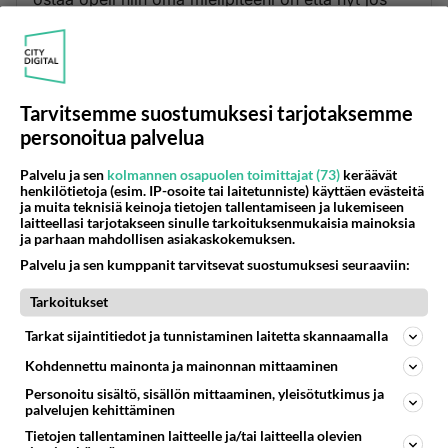
joskus kannattaa ostaa opeli. Hinnoittelu perustuu
reiluun peliin ei enään tarvitse tinkiä autosta kun
nyt tiedät mitkä niiden netto hinnat on. Toiseksi jos
suo epäilyttää opelin luotettavuus niin kuin joitain
Tarvitsemme suostumuksesi tarjotaksemme
se näyttää epäilyttävän niin ota autoosi smart care
personoitua palvelua
eli huolto sopimus jonka saat 4 vuodeksi ja se
maksaa oikeastaan kaiken muun paitsi renkaiden
Palvelu ja sen
kolmannen osapuolen toimittajat (73)
keräävät
kulumisen. Sun ei sen jälkeen tarvitse tehdä muuta
henkilötietoja (esim. IP-osoite tai laitetunniste) käyttäen evästeitä
ja muita teknisiä keinoja tietojen tallentamiseen ja lukemiseen
kuin muistaa tankata ja nauttia ajamisesta.
laitteellasi tarjotakseen sinulle tarkoituksenmukaisia mainoksia
Terveisin opel kauppias HKI.stä
ja parhaan mahdollisen asiakaskokemuksen.
Palvelu ja sen kumppanit tarvitsevat suostumuksesi seuraaviin:
Äänestä
Kommentoi
Tarkoitukset
Kannattaako
Tarkat sijaintitiedot ja tunnistaminen laitetta skannaamalla
2001-01-06 08:03:00
Kohdennettu mainonta ja mainonnan mittaaminen
Mitä se soppari maksaa,saako auton tilalle
Personoitu sisältö, sisällön mittaaminen, yleisötutkimus ja
jos/kun auto on rikki/huollossa????
palvelujen kehittäminen
Tietojen tallentaminen laitteelle ja/tai laitteella olevien
Äänestä
Kommentoi