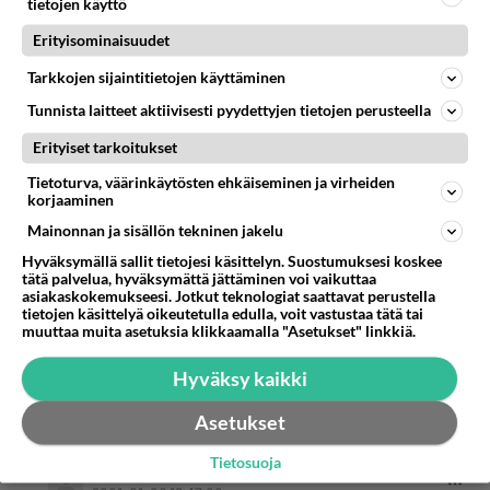
tietojen käyttö
Erityisominaisuudet
onneksi nyt ex Opelisti
2001-01-06 11:04:00
Tarkkojen sijaintitietojen käyttäminen
Tunnista laitteet aktiivisesti pyydettyjen tietojen perusteella
Kannattaako
kirjoitti:
Mitä se soppari maksaa,saako auton tilalle jos/kun
Erityiset tarkoitukset
auto on rikki/huollossa????
Tietoturva, väärinkäytösten ehkäiseminen ja virheiden
korjaaminen
autosi pitää toimia, älä missään nimessä osta
Mainonnan ja sisällön tekninen jakelu
Opelia! Vittuunnut varmasti, kuten minäkin ja
Hyväksymällä sallit tietojesi käsittelyn. Suostumuksesi koskee
monet kohtalotoverit Ooppeleineen. Eihän siitä
tätä palvelua, hyväksymättä jättäminen voi vaikuttaa
tule mitään jos "auto" toimii milloin sitä sattuu
asiakaskokemukseesi. Jotkut teknologiat saattavat perustella
tietojen käsittelyä oikeutetulla edulla, voit vastustaa tätä tai
huvittamaan.
muuttaa muita asetuksia klikkaamalla "Asetukset" linkkiä.
Saat kyllä uusia ystäviä korjaamon
henkilökunnasta!
Hyväksy kaikki
Äänestä
Kommentoi
Asetukset
Tietosuoja
nnn