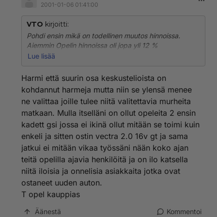
2001-01-06 01:41:00
VTO
kirjoitti:
Pohdi ensin mikä on todellinen muutos hinnoissa.
Aiemmin Opelin hinnoissa oli jopa yli 12 %
alennusmahdollisuus ilman vaihturia. En tiedä onko
Lue lisää
uusissa yhtään varaa tinkiä, mutta luulisin että
nettohintapuolella muutosta ei juurikaan ole
Harmi että suurin osa keskustelioista on
tapahtunut. Näin ollen muut seikat kuin hinta ovat
kohdannut harmeja mutta niin se ylensä menee
ratkeisevia ostopäätöksen suhteen.
ne valittaa joille tulee niitä valitettavia murheita
matkaan. Mulla itselläni on ollut opeleita 2 ensin
Omat kokemukset vuoden 2000 Astrasta eivät ole
erityisen hyvät. Auto on todella hyvä käytössä, mutta
kadett gsi jossa ei ikinä ollut mitään se toimi kuin
laatu jättää toivomisen varaa. 5 kk ja 35 tkm aikana
enkeli ja sitten ostin vectra 2.0 16v gt ja sama
takuulaskujen loppusumma on noin 20000 mk ja
jatkui ei mitään vikaa työssäni nään koko ajan
matkan keskeytymisiäkin on sattunut. Toisaalta tämä
teitä opelilla ajavia henkilöitä ja on ilo katsella
on vain yksi otos.
niitä iloisia ja onnelisia asiakkaita jotka ovat
ostaneet uuden auton.
T opel kauppias
Äänestä
Kommentoi