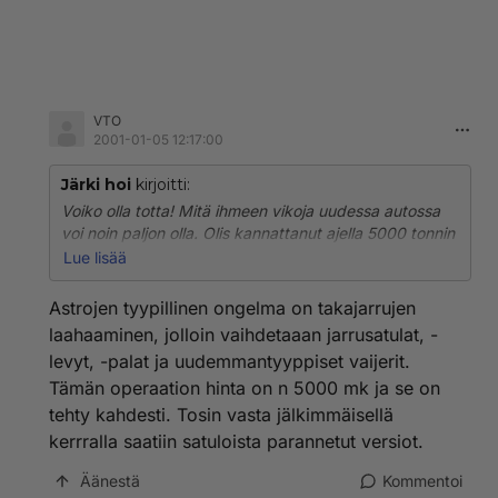
VTO
2001-01-05 12:17:00
Järki hoi
kirjoitti:
Voiko olla totta! Mitä ihmeen vikoja uudessa autossa
voi noin paljon olla. Olis kannattanut ajella 5000 tonnin
autolla, eikä tuskailla uuden viallisen kanssa. Entä kun
Lue lisää
takuu loppuu? Luuletko että autosi on senjälkeen
kunnossa. Ja jos taas vaihdat sen uuteen, on väliraha
Astrojen tyypillinen ongelma on takajarrujen
taas 20 - 30 tonnia. Ja sama rumba jatkuu. Ajattele
laahaaminen, jolloin vaihdetaaan jarrusatulat, -
millä ajat?
levyt, -palat ja uudemmantyyppiset vaijerit.
Tämän operaation hinta on n 5000 mk ja se on
tehty kahdesti. Tosin vasta jälkimmäisellä
kerrralla saatiin satuloista parannetut versiot.
Äänestä
Kommentoi