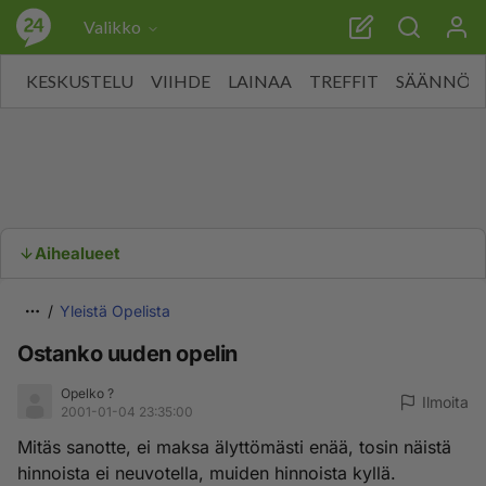
Valikko
KESKUSTELU
VIIHDE
LAINAA
TREFFIT
SÄÄNNÖT
Aihealueet
Yleistä Opelista
Ostanko uuden opelin
Opelko ?
Ilmoita
2001-01-04 23:35:00
Mitäs sanotte, ei maksa älyttömästi enää, tosin näistä
hinnoista ei neuvotella, muiden hinnoista kyllä.