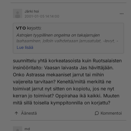
Järki hoi
2001-01-05 14:14:00
VTO
kirjoitti:
Astrojen tyypillinen ongelma on takajarrujen
laahaaminen, jolloin vaihdetaaan jarrusatulat, -levyt, -
palat ja uudemmantyyppiset vaijerit. Tämän
Lue lisää
operaation hinta on n 5000 mk ja se on tehty kahdesti.
Tosin vasta jälkimmäisellä kerrralla saatiin satuloista
suunnittelu yhtä korkeatasoista kuin Ruotsalaisten
parannetut versiot.
insinööritaito: Vaasan laivasta Jas hävittäjään.
Onko Astrassa mekaaniset jarrut tai mihin
vaijereita tarvitaan? Keneltä/miltä merkiltä ne
toimivat jarrut nyt sitten on kopiotu, jos ne nyt
kerran jo toimivat? Oppirahaa ikä kaikki. Muuten
mitä sillä toisella kymppitonnilla on korjattu?
Äänestä
Kommentoi
md