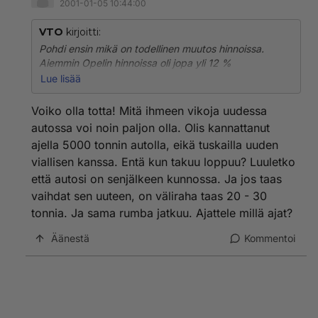
2001-01-05 10:44:00
VTO
kirjoitti:
Pohdi ensin mikä on todellinen muutos hinnoissa.
Aiemmin Opelin hinnoissa oli jopa yli 12 %
alennusmahdollisuus ilman vaihturia. En tiedä onko
Lue lisää
uusissa yhtään varaa tinkiä, mutta luulisin että
nettohintapuolella muutosta ei juurikaan ole
Voiko olla totta! Mitä ihmeen vikoja uudessa
tapahtunut. Näin ollen muut seikat kuin hinta ovat
autossa voi noin paljon olla. Olis kannattanut
ratkeisevia ostopäätöksen suhteen.
ajella 5000 tonnin autolla, eikä tuskailla uuden
viallisen kanssa. Entä kun takuu loppuu? Luuletko
Omat kokemukset vuoden 2000 Astrasta eivät ole
erityisen hyvät. Auto on todella hyvä käytössä, mutta
että autosi on senjälkeen kunnossa. Ja jos taas
laatu jättää toivomisen varaa. 5 kk ja 35 tkm aikana
vaihdat sen uuteen, on väliraha taas 20 - 30
takuulaskujen loppusumma on noin 20000 mk ja
tonnia. Ja sama rumba jatkuu. Ajattele millä ajat?
matkan keskeytymisiäkin on sattunut. Toisaalta tämä
on vain yksi otos.
Äänestä
Kommentoi