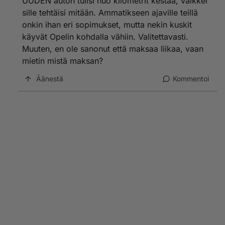
UUDEN auton tulisi nuo kilometrit kestää, vaikkei
sille tehtäisi mitään. Ammatikseen ajaville teillä
onkin ihan eri sopimukset, mutta nekin kuskit
käyvät Opelin kohdalla vähiin. Valitettavasti.
Muuten, en ole sanonut että maksaa liikaa, vaan
mietin mistä maksan?
Äänestä
Kommentoi