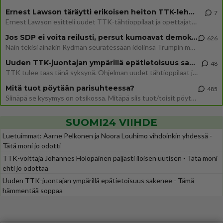
Ernest Lawson täräytti erikoisen heiton TTK-lehdistötilaisuudessa: " Onko tässä tarkoituksena...?"
7
Ernest Lawson esitteli uudet TTK-tähtioppilaat ja opettajat torstaina 6.8. lehdistölle. Tulevalla kaudella on yksi hausk
Jos SDP ei voita reilusti, persut kumoavat demokratian Suomesta
626
Näin tekisi ainakin Rydman seuratessaan idolinsa Trumpin mallia https://www.is.fi/politiikka/art-2000012187244.html
Uuden TTK-juontajan ympärillä epätietoisuus sakenee - Nyt MTV hämmentää soppaa
48
TTK tulee taas tänä syksynä. Ohjelman uudet tähtioppilaat julkistetaan torstaina 6. elokuuta klo 14 alkavassa lehdistö
Mitä tuot pöytään parisuhteessa?
485
Siinäpä se kysymys on otsikossa. Mitäpä siis tuot/toisit pöytään parisuhteessa? Oletko mies vai nainen? Koetko sen mitä
SUOMI24 VIIHDE
Luetuimmat: Aarne Pelkonen ja Noora Louhimo vihdoinkin yhdessä -
Tätä moni jo odotti
TTK-voittaja Johannes Holopainen paljasti iloisen uutisen - Tätä moni
ehti jo odottaa
Uuden TTK-juontajan ympärillä epätietoisuus sakenee - Tämä
hämmentää soppaa