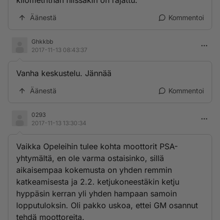
kilometrithän niissäkin on rajattu.
Äänestä
Kommentoi
Ghkkbb
2017-11-13 08:43:37
Vanha keskustelu. Jännää
Äänestä
Kommentoi
0293
2017-11-13 13:30:34
Vaikka Opeleihin tulee kohta moottorit PSA-
yhtymältä, en ole varma ostaisinko, sillä
aikaisempaa kokemusta on yhden remmin
katkeamisesta ja 2.2. ketjukoneestäkin ketju
hyppäsin kerran yli yhden hampaan samoin
lopputuloksin. Oli pakko uskoa, ettei GM osannut
tehdä moottoreita.