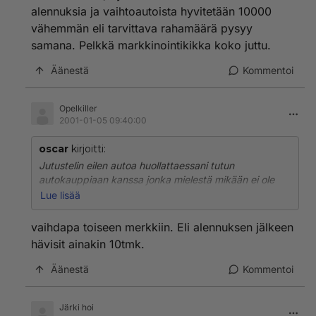
alennuksia ja vaihtoautoista hyvitetään 10000
Omat kokemukset vuoden 2000 Astrasta eivät ole
erityisen hyvät. Auto on todella hyvä käytössä, mutta
vähemmän eli tarvittava rahamäärä pysyy
laatu jättää toivomisen varaa. 5 kk ja 35 tkm aikana
samana. Pelkkä markkinointikikka koko juttu.
takuulaskujen loppusumma on noin 20000 mk ja
matkan keskeytymisiäkin on sattunut. Toisaalta tämä
Äänestä
Kommentoi
on vain yksi otos.
Opelkiller
2001-01-05 09:40:00
oscar
kirjoitti:
Jutustelin eilen autoa huollattaessani tutun
autokauppiaan kanssa jonka mielestä mikään ei ole
muuttunut, nyt vain ei anneta uusista alennuksia ja
Lue lisää
vaihtoautoista hyvitetään 10000 vähemmän eli
tarvittava rahamäärä pysyy samana. Pelkkä
vaihdapa toiseen merkkiin. Eli alennuksen jälkeen
markkinointikikka koko juttu.
hävisit ainakin 10tmk.
Äänestä
Kommentoi
Järki hoi