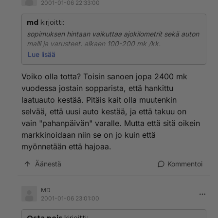
2001-01-06 22:33:00
md
kirjoitti:
sopimuksen hintaan vaikuttaa ajokilometrit sekä auton
malli ja varusteet. alkaen 100-200 mk /kk.
Jos auto on korjaamolla, sijausautopalvelusopimuksen
Lue lisää
saa noin 20 markan lisämaksulla.
Voiko olla totta? Toisin sanoen jopa 2400 mk
Terveisin ylpeä Opel kauppias MD
vuodessa jostain sopparista, että hankittu
laatuauto kestää. Pitäis kait olla muutenkin
selvää, että uusi auto kestää, ja että takuu on
vain "pahanpäivän" varalle. Mutta että sitä oikein
markkinoidaan niin se on jo kuin että
myönnetään että hajoaa.
Äänestä
Kommentoi
MD
2001-01-06 23:01:00