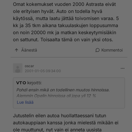
Omat kokemukset vuoden 2000 Astrasta eivät
ole erityisen hyvät. Auto on todella hyvä
käytössä, mutta laatu jättää toivomisen varaa. 5
kk ja 35 tkm aikana takuulaskujen loppusumma
on noin 20000 mk ja matkan keskeytymisiäkin
on sattunut. Toisaalta tämä on vain yksi otos.
Äänestä
Kommentoi
oscar
2001-01-05 09:34:00
VTO
kirjoitti:
Pohdi ensin mikä on todellinen muutos hinnoissa.
Aiemmin Opelin hinnoissa oli jopa yli 12 %
alennusmahdollisuus ilman vaihturia. En tiedä onko
Lue lisää
uusissa yhtään varaa tinkiä, mutta luulisin että
nettohintapuolella muutosta ei juurikaan ole
Jutustelin eilen autoa huollattaessani tutun
tapahtunut. Näin ollen muut seikat kuin hinta ovat
autokauppiaan kanssa jonka mielestä mikään ei
ratkeisevia ostopäätöksen suhteen.
ole muuttunut, nyt vain ei anneta uusista