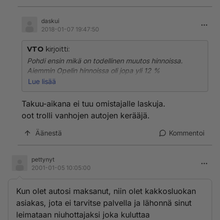
daskui
2018-01-07 19:47:50
VTO
kirjoitti:
Pohdi ensin mikä on todellinen muutos hinnoissa.
Aiemmin Opelin hinnoissa oli jopa yli 12 %
alennusmahdollisuus ilman vaihturia. En tiedä onko
Lue lisää
uusissa yhtään varaa tinkiä, mutta luulisin että
nettohintapuolella muutosta ei juurikaan ole
Takuu-aikana ei tuu omistajalle laskuja.
tapahtunut. Näin ollen muut seikat kuin hinta ovat
oot trolli vanhojen autojen kerääjä.
ratkeisevia ostopäätöksen suhteen.
Äänestä
Kommentoi
Omat kokemukset vuoden 2000 Astrasta eivät ole
erityisen hyvät. Auto on todella hyvä käytössä, mutta
laatu jättää toivomisen varaa. 5 kk ja 35 tkm aikana
pettynyt
2001-01-05 10:05:00
takuulaskujen loppusumma on noin 20000 mk ja
matkan keskeytymisiäkin on sattunut. Toisaalta tämä
on vain yksi otos.
Kun olet autosi maksanut, niin olet kakkosluokan
asiakas, jota ei tarvitse palvella ja lähonnä sinut
leimataan niuhottajaksi joka kuluttaa