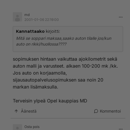
md
2001-01-06 22:19:00
Kannattaako
kirjoitti:
Mitä se soppari maksaa,saako auton tilalle jos/kun
auto on rikki/huollossa????
sopimuksen hintaan vaikuttaa ajokilometrit sekä
auton malli ja varusteet. alkaen 100-200 mk /kk.
Jos auto on korjaamolla,
sijausautopalvelusopimuksen saa noin 20
markan lisämaksulla.
Terveisin ylpeä Opel kauppias MD
Äänestä
Kommentoi
Osta pois