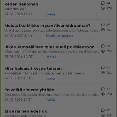
54
kenen näköinen
970
kaivattusi on ?
07.08.2026 16:24
Ikävä
69
Muistatko Mikkelin panttivankidraaman?
761
Uusi draamasarja järkyttävästä tapauksesta on tulossa. Tositapahtumiin perustuva sarja ammentaa vuoden 1986 Mikkelin pan
07.08.2026 07:39
Maailman menoa
65
Iäkäs Jämsäläinen mies kuoli poliisiautoon matkalla Jyväskylän putkaan
755
Iäkäs vanhus humalassa niin huonossa kunnossa, ettei pystynyt huolehtimaan itsestään niin ainoa apu sillä hetkellä oli
07.08.2026 12:07
Jämsä
61
Mitä haluaisit kysyä tänään
721
Kaivatultasi? Anna jokin tunniste itsestäni tai hänestä.
07.08.2026 13:15
Ikävä
47
En välitä sinusta yhtään
654
Olet pelkkä itsestään liikoja luuleva ämmä. Kierrän sinut kaukaa nyt ja aina. Olit mulle pelkkä lelu vaan.
07.08.2026 17:14
Ikävä
62
Ei se nainen edes oo
633
mitenkään nätti 🤣🤣🤣🤣🤣