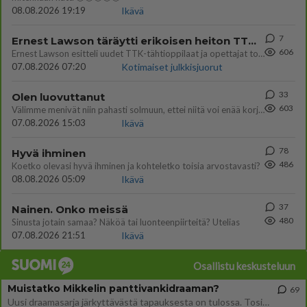
08.08.2026 19:19
Ikävä
7
Ernest Lawson täräytti erikoisen heiton TTK-lehdistötilaisuudessa: " Onko tässä tarkoituksena...?"
606
Ernest Lawson esitteli uudet TTK-tähtioppilaat ja opettajat torstaina 6.8. lehdistölle. Tulevalla kaudella on yksi hausk
07.08.2026 07:20
Kotimaiset julkkisjuorut
33
Olen luovuttanut
603
Välimme menivät niin pahasti solmuun, ettei niitä voi enää korjata. On aika jatkaa elämässä eteenpäin. Toivon sulle kaik
07.08.2026 15:03
Ikävä
78
Hyvä ihminen
486
Koetko olevasi hyvä ihminen ja kohteletko toisia arvostavasti?
08.08.2026 05:09
Ikävä
37
Nainen. Onko meissä
480
Sinusta jotain samaa? Näköä tai luonteenpiirteitä? Utelias
07.08.2026 21:51
Ikävä
Osallistu keskusteluun
Muistatko Mikkelin panttivankidraaman?
69
Uusi draamasarja järkyttävästä tapauksesta on tulossa. Tositapahtumiin perustuva sarja ammentaa vuoden 1986 Mikkelin pan