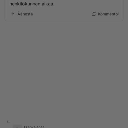
henkilökunnan aikaa.
Äänestä
Kommentoi
Ei ehkä enää