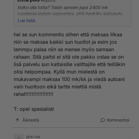
Osta pois
kirjoitti:
Voiko olla totta? Toisin sanoen jopa 2400 mk
vuodessa jostain sopparista, että hankittu laatuauto
kestää. Pitäis kait olla muutenkin selvää, että uusi auto
Lue lisää
kestää, ja että takuu on vain "pahanpäivän" varalle.
Mutta että sitä oikein markkinoidaan niin se on jo kuin
hei se sun kommentis siihen että maksaa liikaa
että myönnetään että hajoaa.
niin se maksaa kaikki sun huollot ja esim jos
lammpu palaa niin se menee myös samaan
rahaan. Sitä paitsi ei sitä ole pakko ostaa se on
lisä palvelu sun kaltaisille valittajille että teilläkin
olisi helpompaa. Kyllä mun mielestä on
mukavampi maksaa 100 mk/kk ja viedä autoani
vain huoltoon eikä tartte miettiä mistä
rahat!!!!!!!!!!!!!!!!!!
T: opel spesialisti
Äänestä
Kommentoi
järki hoi