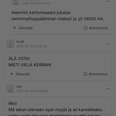
2001-01-05 11:11:00
Aiemmin kertomassani jutussa
remminylihyppääminen maksoi jo yli 14000 mk.
Äänestä
Kommentoi
Pluffi
2001-01-05 21:10:00
ÄLÄ OSTA!
MIETI VIELÄ KERRAN!
Äänestä
Kommentoi
Md
2001-01-06 01:30:00
Moi!
Mä satun olemaan opel myyjä ja se kannattaako
ostaa opeli niin oma mielipiteeni on että nyt jos