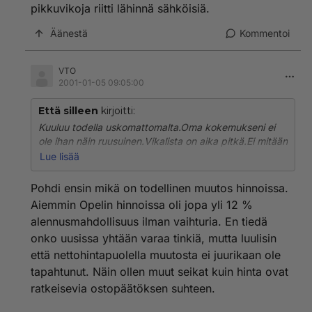
pikkuvikoja riitti lähinnä sähköisiä.
Äänestä
Kommentoi
VTO
2001-01-05 09:05:00
Että silleen
kirjoitti:
Kuuluu todella uskomattomalta.Oma kokemukseni ei
ole ihan näin ruusuinen.Vikalista on aika pitkä.Ei mitään
kauheata remmin ylihyppäämistä
Lue lisää
lukuunottamatta,mutta niitä pikkuvikoja riitti lähinnä
sähköisiä.
Pohdi ensin mikä on todellinen muutos hinnoissa.
Aiemmin Opelin hinnoissa oli jopa yli 12 %
alennusmahdollisuus ilman vaihturia. En tiedä
onko uusissa yhtään varaa tinkiä, mutta luulisin
että nettohintapuolella muutosta ei juurikaan ole
tapahtunut. Näin ollen muut seikat kuin hinta ovat
ratkeisevia ostopäätöksen suhteen.