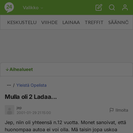
Valikko
KESKUSTELU
VIIHDE
LAINAA
TREFFIT
SÄÄNNÖT
Aihealueet
Yleistä Opelista
Mulla oli 2 Ladaa...
jep
Ilmoita
2001-01-29 21:15:00
Jep, niin oli yhteensä n.12 vuotta. Monet sanoivat, että
huonompaa autoa ei voi olla. Mä taisin jopa uskoa