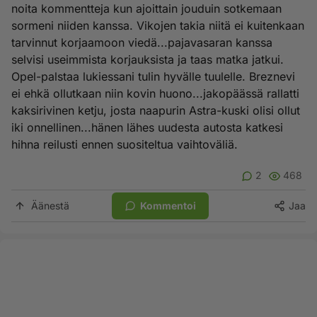
noita kommentteja kun ajoittain jouduin sotkemaan
sormeni niiden kanssa. Vikojen takia niitä ei kuitenkaan
tarvinnut korjaamoon viedä...pajavasaran kanssa
selvisi useimmista korjauksista ja taas matka jatkui.
Opel-palstaa lukiessani tulin hyvälle tuulelle. Breznevi
ei ehkä ollutkaan niin kovin huono...jakopäässä rallatti
kaksirivinen ketju, josta naapurin Astra-kuski olisi ollut
iki onnellinen...hänen lähes uudesta autosta katkesi
hihna reilusti ennen suositeltua vaihtoväliä.
2
468
Äänestä
Kommentoi
Jaa