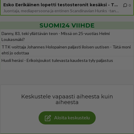
Esko Eerikäinen lopetti testosteronit kesäksi - Tämä ikävä vaikutus iski heti
0
Juontaja, mediapersoona ja entinen Scandinavian Hunks -tanssija Esko Eerikäinen on tunnettu avoimuudestaan. Nyt Eerikäi
SUOMI24 VIIHDE
Danny, 83, teki yllättävän teon - Missä on 25-vuotias Helmi
Loukasmäki?
TTK-voittaja Johannes Holopainen paljasti iloisen uutisen - Tätä moni
ehti jo odottaa
Huoli heräsi - Erikoisjoukot tulevasta kaudesta tyly paljastus
Keskustele vapaasti aiheesta kuin
aiheesta
Aloita keskustelu