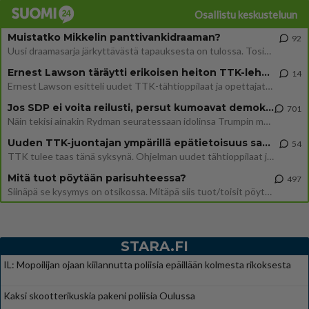
Osallistu keskusteluun
Muistatko Mikkelin panttivankidraaman?
92
Uusi draamasarja järkyttävästä tapauksesta on tulossa. Tositapahtumiin perustuva sarja ammentaa vuoden 1986 Mikkelin pan
Ernest Lawson täräytti erikoisen heiton TTK-lehdistötilaisuudessa: " Onko tässä tarkoituksena...?"
14
Ernest Lawson esitteli uudet TTK-tähtioppilaat ja opettajat torstaina 6.8. lehdistölle. Tulevalla kaudella on yksi hausk
Jos SDP ei voita reilusti, persut kumoavat demokratian Suomesta
701
Näin tekisi ainakin Rydman seuratessaan idolinsa Trumpin mallia https://www.is.fi/politiikka/art-2000012187244.html
Uuden TTK-juontajan ympärillä epätietoisuus sakenee - Nyt MTV hämmentää soppaa
54
TTK tulee taas tänä syksynä. Ohjelman uudet tähtioppilaat julkistetaan torstaina 6. elokuuta klo 14 alkavassa lehdistö
Mitä tuot pöytään parisuhteessa?
497
Siinäpä se kysymys on otsikossa. Mitäpä siis tuot/toisit pöytään parisuhteessa? Oletko mies vai nainen? Koetko sen mitä
STARA.FI
IL: Mopoilijan ojaan kiilannutta poliisia epäillään kolmesta rikoksesta
Kaksi skootterikuskia pakeni poliisia Oulussa