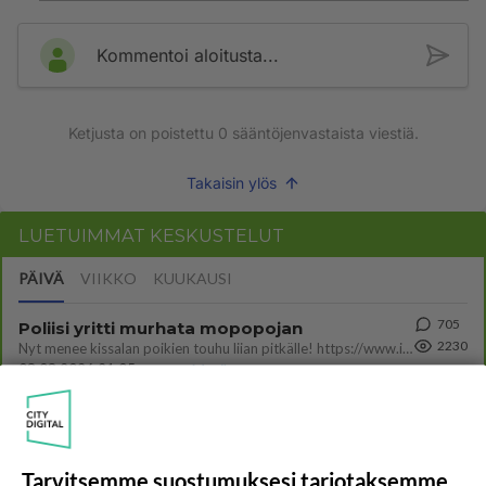
Kommentoi aloitusta...
Ketjusta on poistettu
0
sääntöjenvastaista viestiä.
Takaisin ylös
LUETUIMMAT KESKUSTELUT
PÄIVÄ
VIIKKO
KUUKAUSI
705
Poliisi yritti murhata mopopojan
2230
Nyt menee kissalan poikien touhu liian pitkälle! https://www.is.fi/kotimaa/art-2000012193221.html Karu video mopomiiti
08.08.2026 21:05
Maailman menoa
398
Mopomiitti!
1247
Menikös öoliisilta yli tuo mppedinkans kisaaminen tais olla melkoinen riski vahigoittaa tarpeettomasti jopa kuolla tuoss
08.08.2026 18:32
Tuusula
Tarvitsemme suostumuksesi tarjotaksemme