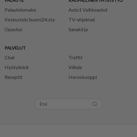
PALAUTE
KAUPALLINEN YHTEISTYÖ
Palautelomake
Auto1 Vaihtoautot
Keskustelu Suomi24:sta
TV-ohjelmat
Opastus
Sanakirja
PALVELUT
Chat
Treffit
Hyötylinkit
Viihde
Reseptit
Horoskooppi