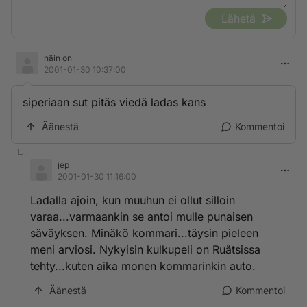
Lähetä
näin on
2001-01-30 10:37:00
siperiaan sut pitäs viedä ladas kans
Äänestä
Kommentoi
jep
2001-01-30 11:16:00
Ladalla ajoin, kun muuhun ei ollut silloin
varaa...varmaankin se antoi mulle punaisen
säväyksen. Minäkö kommari...täysin pieleen
meni arviosi. Nykyisin kulkupeli on Ruåtsissa
tehty...kuten aika monen kommarinkin auto.
Äänestä
Kommentoi