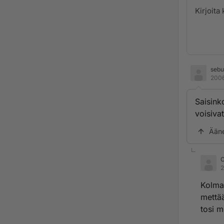
sebu
2006
Saisink
voisivat
Ään
C
2
Kolmas
mettää
tosi m