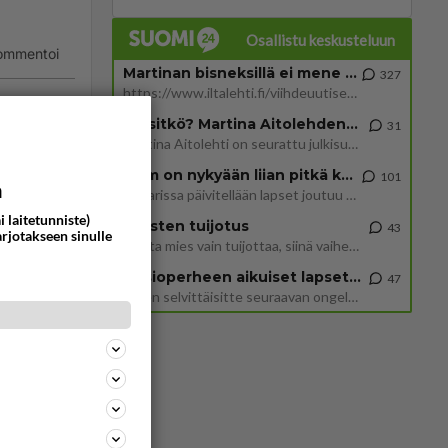
Osallistu keskusteluun
ommentoi
Martinan bisneksillä ei mene hyvin
327
https://www.iltalehti.fi/viihdeuutiset/a/c46da6ab-340f-4790-aaa7-0865eed2336 Yrityksen konkurssihakemus on tullut kärä
Tiesitkö? Martina Aitolehden isäpuoli on tämä suosittu laulaja
31
Martina Aitolehti on seurattu julkisuuden henkilö. Lähipiiriin mahtuu muitakin tunnettuja henkilöitä. Tiesitkö, että Ma
2 km on nykyään liian pitkä koulumatka
101
a
Hesarissa päivitellään lapset joutuu nyt kulkemaan 2 km kouluun jösses. Ruostefillarilla tuo matka menee vaikka miten äk
i laitetunniste)
Miesten tuijotus
43
arjotakseen sinulle
Mutta mies vain tuijottaa, siinä vaiheessa käännän itse pään pois. Mikä juttu? Yleensä jos joku tuijottaa tai katsoo, hä
Uusioperheen aikuiset lapset tyhjentää jääkaapin käydessään
47
Miten selvittäisitte seuraavan ongelman, meillä on uusioperhe, minulla teini-ikäiset lapset ja puolisolla aikuiset, jotk
327
1568
https://www.iltalehti.fi/viihdeuutiset/a/c46da6ab-340f-4790-aaa7-0865eed2336 Yrityksen konkurssihakemus on tullut kärä