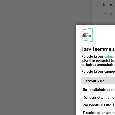
kiitos
Ää
Tarvitsemme s
Palvelu ja sen
kolman
käyttäen evästeitä ja
tarkoituksenmukaisi
Palvelu ja sen kumpp
LUETUI
Tarkoitukset
PÄIVÄ
VI
Tarkat sijaintitiedo
Kohdennettu mainon
Martinan 
Personoitu sisältö, 
05.08.2026 
Tietojen tallentamine