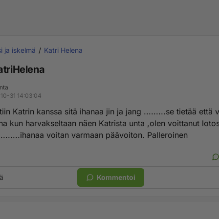
i ja iskelmä
Katri Helena
atriHelena
nta
10-31 14:03:04
iin Katrin kanssa sitä ihanaa jin ja jang .........se tietää että 
na kun harvakseltaan näen Katrista unta ,olen voittanut loto
 ........ihanaa voitan varmaan päävoiton. Palleroinen
ä
Kommentoi