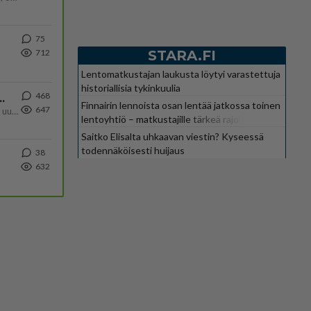
75
STARA.FI
712
Lentomatkustajan laukusta löytyi varastettuja
historiallisia tykinkuulia
468
ä Ylen tänään julkaisemassa tuoreimmassa gallup-kyselyssä.
Finnairin lennoista osan lentää jatkossa toinen
647
https://yle.fi/a/74-20239449 Perussuomalaisilla hurja- ja ylivoimaisesti suurin nousu tässä uudessa Ylen gallupissa. Kyl
lentoyhtiö – matkustajille tärkeä rajoitus
Saitko Elisalta uhkaavan viestin? Kyseessä
todennäköisesti huijaus
38
632