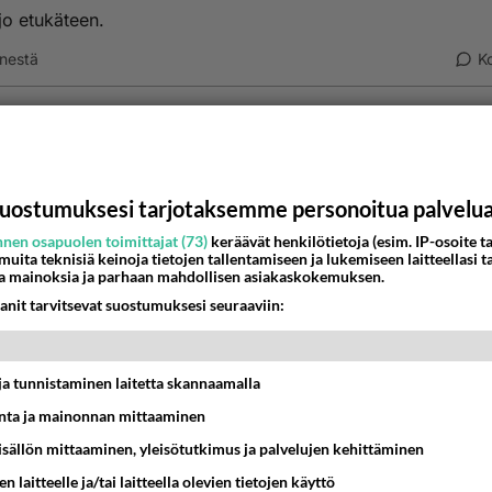
 jo etukäteen.
nestä
K
Kommentoi aloitusta...
uostumuksesi tarjotaksemme personoitua palvelu
Ketjusta on poistettu
0
sääntöjenvastaista viestiä.
nen osapuolen toimittajat (73)
keräävät henkilötietoja (esim. IP-osoite ta
 muita teknisiä keinoja tietojen tallentamiseen ja lukemiseen laitteellasi t
Takaisin ylös
a mainoksia ja parhaan mahdollisen asiakaskokemuksen.
anit tarvitsevat suostumuksesi seuraaviin:
MMAT KESKUSTELUT
IKKO
KUUKAUSI
t ja tunnistaminen laitetta skannaamalla
ta ja mainonnan mittaaminen
bisneksillä ei mene hyvin
sisällön mittaaminen, yleisötutkimus ja palvelujen kehittäminen
05:51
Kotimaiset julkkisjuorut
n laitteelle ja/tai laitteella olevien tietojen käyttö