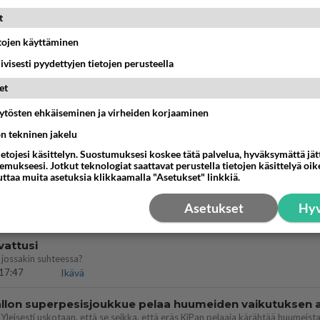
 Martina Aitolehden isäpuoli on tämä suosittu laulaja
t
07:23
Kotimaiset julkkisjuorut
etojen käyttäminen
iivisesti pyydettyjen tietojen perusteella
ei voita reilusti, persut kumoavat demokratian Suomes
et
09:02
Maailman menoa
äytösten ehkäiseminen ja virheiden korjaaminen
ä kaivattusi on tehnyt?
ön tekninen jakelu
ietojesi käsittelyn. Suostumuksesi koskee tätä palvelua, hyväksymättä jä
13:25
Ikävä
mukseesi. Jotkut teknologiat saattavat perustella tietojen käsittelyä oike
uttaa muita asetuksia klikkaamalla "Asetukset" linkkiä.
dän välit
antua tästä?
Asetukset
Hyv
05:34
Ikävä
vattusi
jossakin suhteessa?
17:47
Ikävä