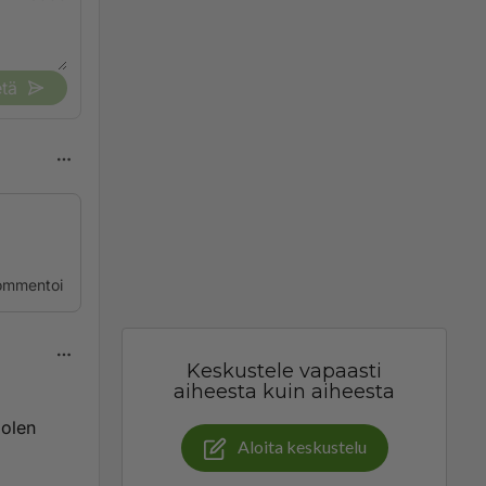
tä
ommentoi
Keskustele vapaasti
aiheesta kuin aiheesta
 olen
Aloita keskustelu