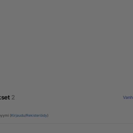
kset
2
Vanh
yymi (
Kirjaudu
/
Rekisteröidy
)