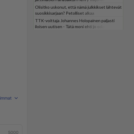
Olisitko uskonut, että nämä julkkikset lähtevät
suosikkisarjaan? Petolliset alkaa
jättiyllätyksellä
TTK-voittaja Johannes Holopainen paljasti
iloisen uutisen - Tätä moni ehti jo odottaa
immat
5000