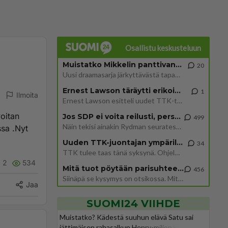
Osallistu keskusteluun
Muistatko Mikkelin panttivankidraaman?
20
Uusi draamasarja järkyttävästä tapauksesta on tulossa. Tositapahtumiin perustuva sarja ammentaa vuoden 1986 Mikkelin pan
Ernest Lawson täräytti erikoisen heiton TTK-lehdistötilaisuudessa: " Onko tässä tarkoituksena...?"
1
Ilmoita
Ernest Lawson esitteli uudet TTK-tähtioppilaat ja opettajat torstaina 6.8. lehdistölle. Tulevalla kaudella on yksi hausk
voitan
Jos SDP ei voita reilusti, persut kumoavat demokratian Suomesta
499
Näin tekisi ainakin Rydman seuratessaan idolinsa Trumpin mallia https://www.is.fi/politiikka/art-2000012187244.html
ssa .Nyt
Uuden TTK-juontajan ympärillä epätietoisuus sakenee - Nyt MTV hämmentää soppaa
34
TTK tulee taas tänä syksynä. Ohjelman uudet tähtioppilaat julkistetaan torstaina 6. elokuuta klo 14 alkavassa lehdistö
2
534
Mitä tuot pöytään parisuhteessa?
456
Siinäpä se kysymys on otsikossa. Mitäpä siis tuot/toisit pöytään parisuhteessa? Oletko mies vai nainen? Koetko sen mitä
Jaa
SUOMI24 VIIHDE
Muistatko? Kädestä suuhun elävä Satu sai
jättimäisen rahasalkun Henry-miljonääriltä