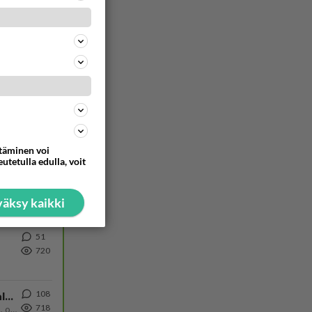
31
1289
Martina Aitolehti on seurattu julkisuuden henkilö. Lähipiiriin mahtuu muitakin tunnettuja henkilöitä. Tiesitkö, että Ma
499
ta
1161
Näin tekisi ainakin Rydman seuratessaan idolinsa Trumpin mallia https://www.is.fi/politiikka/art-2000012187244.html
63
985
ttäminen voi
utetulla edulla, voit
73
962
äksy kaikki
51
720
108
Kiteen Pallon superpesisjoukkue pelaa huumeiden vaikutuksen alaisena
718
Huumerikos. Yleisesti uskotaan, että se seikka, että eräs KiPan pelaaja kärähtää huumeista, on vain jäävuoren huippu. M