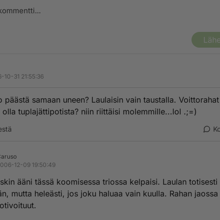
Lähe
-10-31 21:55:36
o päästä samaan uneen? Laulaisin vain taustalla. Voittorahat
 olla tuplajättipotista? niin riittäisi molemmille...lol .;=)
estä
K
aruso
006-12-09 19:50:49
kin ääni tässä koomisessa triossa kelpaisi. Laulan totisesti
n, mutta heleästi, jos joku haluaa vain kuulla. Rahan jaossa
otivoituut.