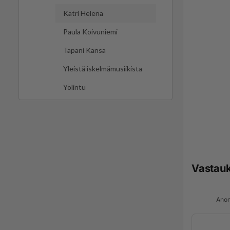
Katri Helena
Paula Koivuniemi
Tapani Kansa
Yleistä iskelmämusiikista
Yölintu
Vastau
Anon