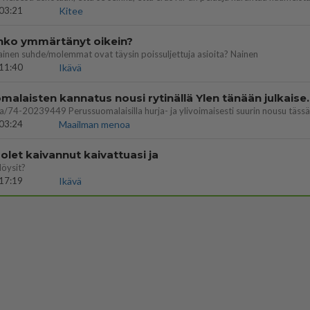
03:21
Kitee
enko ymmärtänyt oikein?
ainen suhde/molemmat ovat täysin poissuljettuja asioita? Nainen
11:40
Ikävä
Perussuomalaisten kannatus nousi rytinäll
03:24
Maailman menoa
let kaivannut kaivattuasi ja
löysit?
17:19
Ikävä