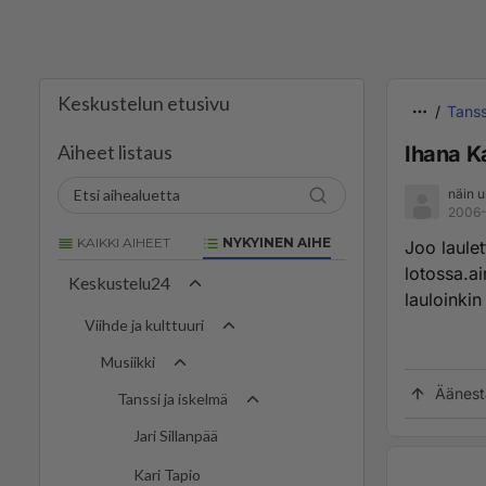
Keskustelun etusivu
Tanss
Aiheet listaus
Ihana K
näin u
2006-
KAIKKI AIHEET
NYKYINEN AIHE
Joo laulett
lotossa.ai
Keskustelu24
lauloinkin
Viihde ja kulttuuri
Musiikki
Äänest
Tanssi ja iskelmä
Jari Sillanpää
Kari Tapio