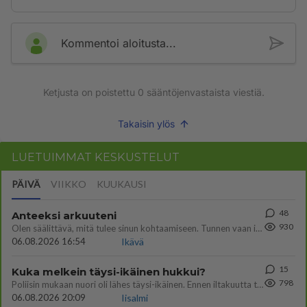
Kommentoi aloitusta...
Ketjusta on poistettu
0
sääntöjenvastaista viestiä.
Takaisin ylös
LUETUIMMAT KESKUSTELUT
PÄIVÄ
VIIKKO
KUUKAUSI
48
Anteeksi arkuuteni
930
Olen säälittävä, mitä tulee sinun kohtaamiseen. Tunnen vaan itseni todella epävarmaksi sun kanssa. Jos minun olisi pitän
06.08.2026 16:54
Ikävä
15
Kuka melkein täysi-ikäinen hukkui?
798
Poliisin mukaan nuori oli lähes täysi-ikäinen. Ennen iltakuutta tulleen ilmoituksen mukaan ihminen oli joutunut mahdoll
06.08.2026 20:09
Iisalmi