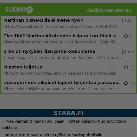
Osallistu keskusteluun
Martinan bisneksillä ei mene hyvin
331
https://www.iltalehti.fi/viihdeuutiset/a/c46da6ab-340f-4790-aaa7-0865eed2336 Yrityksen konkurssihakemus on tullut kärä
Tiesitkö? Martina Aitolehden isäpuoli on tämä suosittu laulaja
34
Martina Aitolehti on seurattu julkisuuden henkilö. Lähipiiriin mahtuu muitakin tunnettuja henkilöitä. Tiesitkö, että Ma
2 km on nykyään liian pitkä koulumatka
109
Hesarissa päivitellään lapset joutuu nyt kulkemaan 2 km kouluun jösses. Ruostefillarilla tuo matka menee vaikka miten äk
Miesten tuijotus
45
Mutta mies vain tuijottaa, siinä vaiheessa käännän itse pään pois. Mikä juttu? Yleensä jos joku tuijottaa tai katsoo, hä
Uusioperheen aikuiset lapset tyhjentää jääkaapin käydessään
59
Miten selvittäisitte seuraavan ongelman, meillä on uusioperhe, minulla teini-ikäiset lapset ja puolisolla aikuiset, jotk
STARA.FI
Hirveä väistänyt nainen ajoi ojaan – sitten paljastui huolestuttavia
seikkoja
Honor ja Arri tuovat elokuvatyökalut matkapuhelimiin