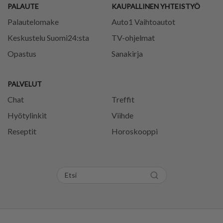
PALAUTE
KAUPALLINEN YHTEISTYÖ
Palautelomake
Auto1 Vaihtoautot
Keskustelu Suomi24:sta
TV-ohjelmat
Opastus
Sanakirja
PALVELUT
Chat
Treffit
Hyötylinkit
Viihde
Reseptit
Horoskooppi