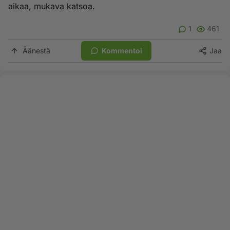
aikaa, mukava katsoa.
1
461
Äänestä
Kommentoi
Jaa