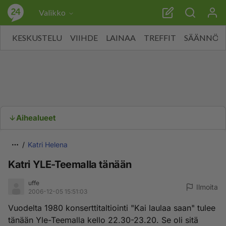
Valikko
KESKUSTELU
VIIHDE
LAINAA
TREFFIT
SÄÄNNÖT
Aihealueet
Katri Helena
Katri YLE-Teemalla tänään
uffe
Ilmoita
2006-12-05 15:51:03
Vuodelta 1980 konserttitaltiointi "Kai laulaa saan" tulee
tänään Yle-Teemalla kello 22.30-23.20. Se oli sitä