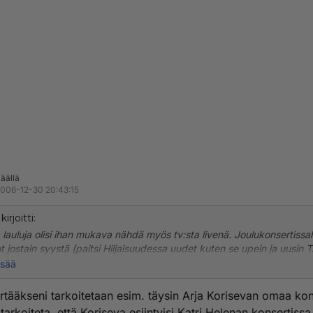
äällä
006-12-30 20:43:15
kirjoitti:
 lauluja olisi ihan mukava nähdä myös tv:sta livenä. Joulukonsertissah
lut jostain syystä (paitsi Hiljaisuudessa uudet kuten se upein ja uusin
SÄNI). Jos olisi ollut, se olisi piristänyt kokonaisuutta. Suoraan asia
isää
stelua kai ymmärtämättä: ei Katri Helenan konsertissa ole Arja Koris
tymässä, ei se Pia eikä Anna Eriksson. Kuin vierailemassa korkeintaan.
ääkseni tarkoitetaan esim. täysin Arja Korisevan omaa kons
s tarkoiteta, että Koriseva esiintyisi Katri Helenan konsertissa