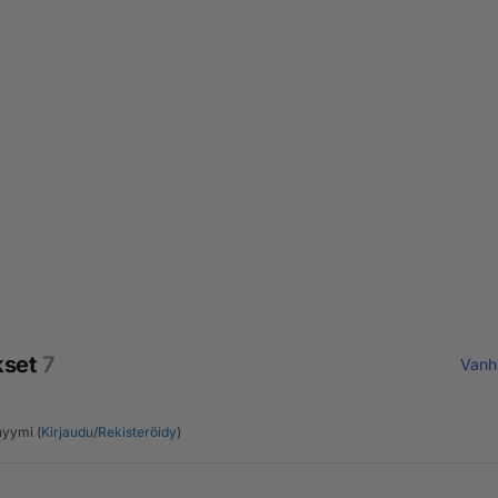
kset
7
Vanh
yymi (
Kirjaudu
/
Rekisteröidy
)