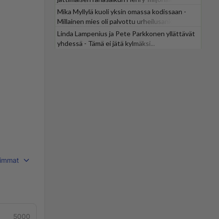
Mika Myllylä kuoli yksin omassa kodissaan -
Millainen mies oli palvottu urheilusankari?
Linda Lampenius ja Pete Parkkonen yllättävät
yhdessä - Tämä ei jätä kylmäksi...
immat
5000