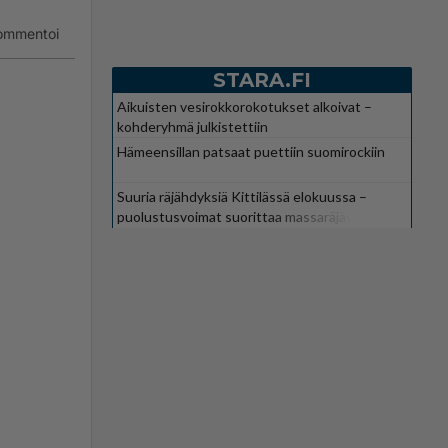
ommentoi
STARA.FI
Aikuisten vesirokkorokotukset alkoivat –
kohderyhmä julkistettiin
Hämeensillan patsaat puettiin suomirockiin
Suuria räjähdyksiä Kittilässä elokuussa –
puolustusvoimat suorittaa massaräjäytyksiä