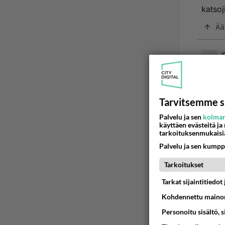
katsoj
Ää
K
2
kyllä
Ihan 
Tarvitsemme s
vaiht
nauha
Lue l
Palvelu ja sen
kolman
käyttäen evästeitä ja
vasta
tarkoituksenmukaisi
Tietys
Palvelu ja sen kumpp
Helena
Kuiten
Tarkoitukset
jouluk
Tarkat sijaintitiedo
puolin
Kohdennettu mainon
Kyllä 
kun o
Personoitu sisältö, 
nauhal