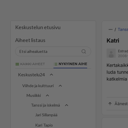
Keskustelun etusivu
Tanss
Aiheet listaus
Katri
Estrad
2006-
KAIKKI AIHEET
NYKYINEN AIHE
Kertakaik
luda tunne
Keskustelu24
katkelmia 
Viihde ja kulttuuri
Musiikki
Äänest
Tanssi ja iskelmä
Jari Sillanpää
Kari Tapio