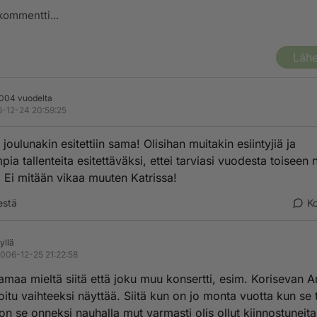
Lähe
2004 vuodelta
-12-24 20:59:25
 joulunakin esitettiin sama! Olisihan muitakin esiintyjiä ja
ia tallenteita esitettäväksi, ettei tarviasi vuodesta toiseen 
 Ei mitään vikaa muuten Katrissa!
estä
K
yllä
006-12-25 21:22:58
amaa mieltä siitä että joku muu konsertti, esim. Korisevan A
voitu vaihteeksi näyttää. Siitä kun on jo monta vuotta kun se t
on se onneksi nauhalla mut varmasti olis ollut kiinnostuneita