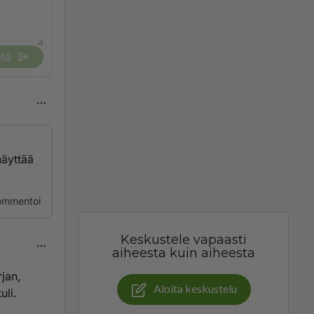
tä
näyttää
ommentoi
Keskustele vapaasti
aiheesta kuin aiheesta
rjan,
Aloita keskustelu
uli.