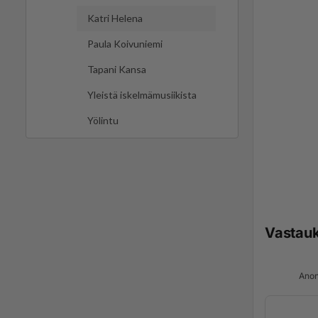
Katri Helena
Paula Koivuniemi
Tapani Kansa
Yleistä iskelmämusiikista
Yölintu
Vastau
Anon