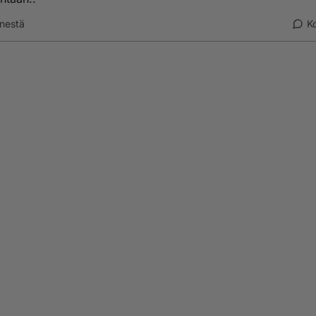
nestä
K