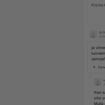
Oli 
2006
ja viime
tuoreemp
samoja!
Ään
k
2
Ihan s
olisi 
Mulla 