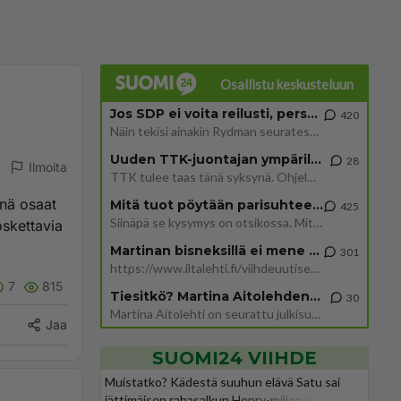
Osallistu keskusteluun
Jos SDP ei voita reilusti, persut kumoavat demokratian Suomesta
420
Näin tekisi ainakin Rydman seuratessaan idolinsa Trumpin mallia https://www.is.fi/politiikka/art-2000012187244.html
Uuden TTK-juontajan ympärillä epätietoisuus sakenee - Nyt MTV hämmentää soppaa
28
Ilmoita
TTK tulee taas tänä syksynä. Ohjelman uudet tähtioppilaat julkistetaan torstaina 6. elokuuta klo 14 alkavassa lehdistö
inä osaat
Mitä tuot pöytään parisuhteessa?
425
Siinäpä se kysymys on otsikossa. Mitäpä siis tuot/toisit pöytään parisuhteessa? Oletko mies vai nainen? Koetko sen mitä
oskettavia
Martinan bisneksillä ei mene hyvin
301
https://www.iltalehti.fi/viihdeuutiset/a/c46da6ab-340f-4790-aaa7-0865eed2336 Yrityksen konkurssihakemus on tullut kärä
7
815
Tiesitkö? Martina Aitolehden isäpuoli on tämä suosittu laulaja
30
Martina Aitolehti on seurattu julkisuuden henkilö. Lähipiiriin mahtuu muitakin tunnettuja henkilöitä. Tiesitkö, että Ma
Jaa
SUOMI24 VIIHDE
Muistatko? Kädestä suuhun elävä Satu sai
jättimäisen rahasalkun Henry-miljonääriltä