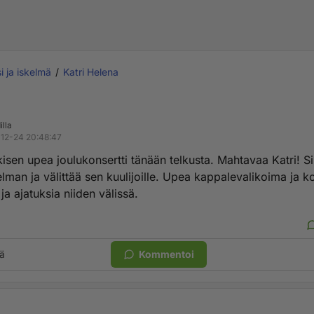
i ja iskelmä
Katri Helena
illa
12-24 20:48:47
kisen upea joulukonsertti tänään telkusta. Mahtavaa Katri! S
lman ja välittää sen kuulijoille. Upea kappalevalikoima ja k
ja ajatuksia niiden välissä.
ä
Kommentoi