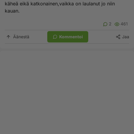
käheä eikä katkonainen,vaikka on laulanut jo niin
kauan.
2
461
Äänestä
Kommentoi
Jaa