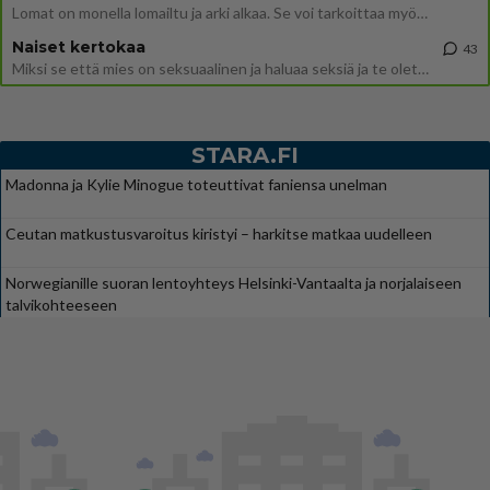
Lomat on monella lomailtu ja arki alkaa. Se voi tarkoittaa myös sitä, että grillailut on grillattu ja palataan arjen ruo
Naiset kertokaa
43
Miksi se että mies on seksuaalinen ja haluaa seksiä ja te olette hänen mielestänne haluttava on vastenmielistä? Mikä sii
STARA.FI
Madonna ja Kylie Minogue toteuttivat faniensa unelman
Ceutan matkustusvaroitus kiristyi – harkitse matkaa uudelleen
Norwegianille suoran lentoyhteys Helsinki-Vantaalta ja norjalaiseen
talvikohteeseen