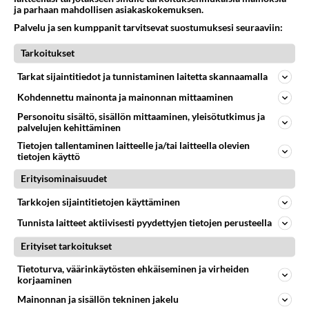
04.08.2026 18:50
Ikävä
ja parhaan mahdollisen asiakaskokemuksen.
Palvelu ja sen kumppanit tarvitsevat suostumuksesi seuraaviin:
40
Sinulle mies
799
Kohtaamme jälleen kun on oikea aika. Sitä ei voi mikään eikä kukaan estää <3 <3
Tarkoitukset
04.08.2026 15:01
Ikävä
Tarkat sijaintitiedot ja tunnistaminen laitetta skannaamalla
60
Mitä uskot hänen ajattelevan sinusta?
Kohdennettu mainonta ja mainonnan mittaaminen
790
😇
Personoitu sisältö, sisällön mittaaminen, yleisötutkimus ja
04.08.2026 18:30
Ikävä
palvelujen kehittäminen
75
Tietojen tallentaminen laitteelle ja/tai laitteella olevien
Miia Heikkinen avautui !
tietojen käyttö
777
Olipa hyvä kirjoitus, kiitos. Ongelmat mitkä nostat esille on todellisia ja tämä ylimielisyys totta ja se näkyy kaikessa
04.08.2026 04:27
Judo
Erityisominaisuudet
65
Tarkkojen sijaintitietojen käyttäminen
Voiko meidän välit
756
Koskaan parantua tästä?
Tunnista laitteet aktiivisesti pyydettyjen tietojen perusteella
05.08.2026 05:34
Ikävä
Erityiset tarkoitukset
60
Mitä töitä kaivattusi on tehnyt?
Tietoturva, väärinkäytösten ehkäiseminen ja virheiden
748
😅
korjaaminen
05.08.2026 13:25
Ikävä
Mainonnan ja sisällön tekninen jakelu