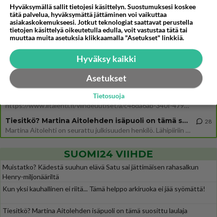
Osallistu keskusteluun
Hyväksymällä sallit tietojesi käsittelyn. Suostumuksesi koskee
tätä palvelua, hyväksymättä jättäminen voi vaikuttaa
Jos SDP ei voita reilusti, persut kumoavat demokratian Suomesta
asiakaskokemukseesi. Jotkut teknologiat saattavat perustella
309
tietojen käsittelyä oikeutetulla edulla, voit vastustaa tätä tai
Näin tekisi ainakin Rydman seuratessaan idolinsa Trumpin mallia https://www.is.fi/politiikka/art-2000012187244.html
muuttaa muita asetuksia klikkaamalla "Asetukset" linkkiä.
Uuden TTK-juontajan ympärillä epätietoisuus sakenee - Nyt MTV hämmentää soppaa
16
TTK tulee taas tänä syksynä. Ohjelman uudet tähtioppilaat julkistetaan torstaina 6. elokuuta klo 14 alkavassa lehdistö
Hyväksy kaikki
Mitä tuot pöytään parisuhteessa?
409
Asetukset
Siinäpä se kysymys on otsikossa. Mitäpä siis tuot/toisit pöytään parisuhteessa? Oletko mies vai nainen? Koetko sen mitä
Martinan bisneksillä ei mene hyvin
Tietosuoja
293
https://www.iltalehti.fi/viihdeuutiset/a/c46da6ab-340f-4790-aaa7-0865eed2336 Yrityksen konkurssihakemus on tullut kärä
Tiesitkö? Martina Aitolehden isäpuoli on tämä suosittu laulaja
28
Martina Aitolehti on seurattu julkisuuden henkilö. Lähipiiriin mahtuu muitakin tunnettuja henkilöitä. Tiesitkö, että Ma
SUOMI24 VIIHDE
Muistatko? Kädestä suuhun elävä Satu sai jättimäisen rahasalkun
Henry-miljonääriltä
Kun yksi kauhallinen ei riitä... Tämä helppo arkiruoka ei jää syömättä!
Tiesitkö? Martina Aitolehden isäpuoli on tämä suosittu laulaja