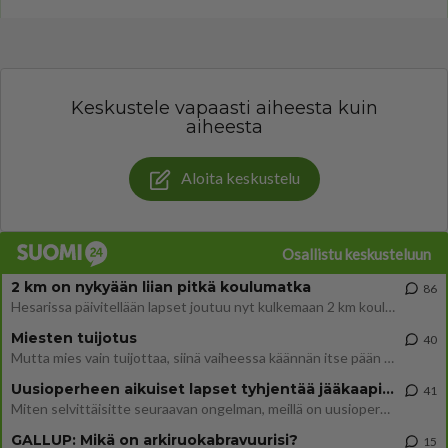
Keskustele vapaasti aiheesta kuin
aiheesta
Aloita keskustelu
Osallistu keskusteluun
2 km on nykyään liian pitkä koulumatka
86
Hesarissa päivitellään lapset joutuu nyt kulkemaan 2 km kouluun jösses. Ruostefillarilla tuo matka menee vaikka miten äk
Miesten tuijotus
40
Mutta mies vain tuijottaa, siinä vaiheessa käännän itse pään pois. Mikä juttu? Yleensä jos joku tuijottaa tai katsoo, hä
Uusioperheen aikuiset lapset tyhjentää jääkaapin käydessään
41
Miten selvittäisitte seuraavan ongelman, meillä on uusioperhe, minulla teini-ikäiset lapset ja puolisolla aikuiset, jotk
GALLUP: Mikä on arkiruokabravuurisi?
15