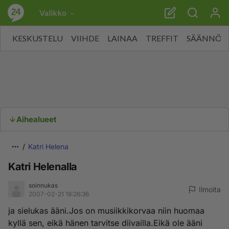
Valikko
KESKUSTELU
VIIHDE
LAINAA
TREFFIT
SÄÄNNÖT
Aihealueet
Katri Helena
Katri Helenalla
soinnukas
Ilmoita
2007-02-21 18:26:36
ja sielukas ääni.Jos on musiikkikorvaa niin huomaa
kyllä sen, eikä hänen tarvitse diivailla.Eikä ole ääni