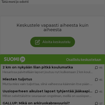
Tätä moni jo odotti
Keskustele vapaasti aiheesta kuin
aiheesta
Aloita keskustelu
Osallistu keskusteluun
2 km on nykyään liian pitkä koulumatka
95
Hesarissa päivitellään lapset joutuu nyt kulkemaan 2 km kouluun jösses. Ruostefillarilla tuo matka menee vaikka miten äk
Miesten tuijotus
41
Mutta mies vain tuijottaa, siinä vaiheessa käännän itse pään pois. Mikä juttu? Yleensä jos joku tuijottaa tai katsoo, hä
Uusioperheen aikuiset lapset tyhjentää jääkaapin käydessään
41
Miten selvittäisitte seuraavan ongelman, meillä on uusioperhe, minulla teini-ikäiset lapset ja puolisolla aikuiset, jotk
GALLUP: Mikä on arkiruokabravuurisi?
17