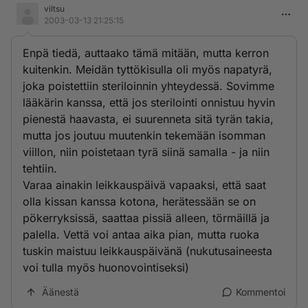
viltsu
2003-03-13 21:25:15
Enpä tiedä, auttaako tämä mitään, mutta kerron
kuitenkin. Meidän tyttökisulla oli myös napatyrä,
joka poistettiin steriloinnin yhteydessä. Sovimme
lääkärin kanssa, että jos sterilointi onnistuu hyvin
pienestä haavasta, ei suurenneta sitä tyrän takia,
mutta jos joutuu muutenkin tekemään isomman
viillon, niin poistetaan tyrä siinä samalla - ja niin
tehtiin.
Varaa ainakin leikkauspäivä vapaaksi, että saat
olla kissan kanssa kotona, herätessään se on
pökerryksissä, saattaa pissiä alleen, törmäillä ja
palella. Vettä voi antaa aika pian, mutta ruoka
tuskin maistuu leikkauspäivänä (nukutusaineesta
voi tulla myös huonovointiseksi)
Äänestä
Kommentoi