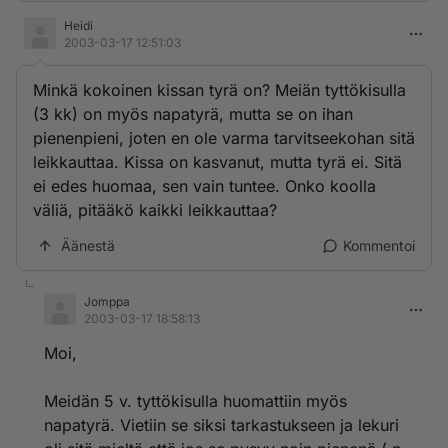
Heidi
2003-03-17 12:51:03
Minkä kokoinen kissan tyrä on? Meiän tyttökisulla
(3 kk) on myös napatyrä, mutta se on ihan
pienenpieni, joten en ole varma tarvitseekohan sitä
leikkauttaa. Kissa on kasvanut, mutta tyrä ei. Sitä
ei edes huomaa, sen vain tuntee. Onko koolla
väliä, pitääkö kaikki leikkauttaa?
Äänestä
Kommentoi
Jomppa
2003-03-17 18:58:13
Moi,
Meidän 5 v. tyttökisulla huomattiin myös
napatyrä. Vietiin se siksi tarkastukseen ja lekuri