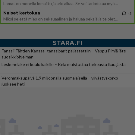
Lomat on monella lomailtu ja arki alkaa. Se voi tarkoittaa myös sitä, että grillailut on grillattu ja palataan arjen ruo
Naiset kertokaa
43
Miksi se että mies on seksuaalinen ja haluaa seksiä ja te olette hänen mielestänne haluttava on vastenmielistä? Mikä sii
STARA.FI
Tanssii Tähtien Kanssa -tanssiparit paljastettiin – Vappu Pimiä jätti
suosikkiohjelman
Leskeneläke ei kuulu kaikille – Kela muistuttaa tärkeästä ikärajasta
Veronmaksupäivä 1,9 miljoonalla suomalaisella – viivästyskorko
juoksee heti