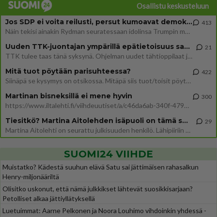
Osallistu keskusteluun
Jos SDP ei voita reilusti, persut kumoavat demokratian Suomesta
413
Näin tekisi ainakin Rydman seuratessaan idolinsa Trumpin mallia https://www.is.fi/politiikka/art-2000012187244.html
Uuden TTK-juontajan ympärillä epätietoisuus sakenee - Nyt MTV hämmentää soppaa
21
TTK tulee taas tänä syksynä. Ohjelman uudet tähtioppilaat julkistetaan torstaina 6. elokuuta klo 14 alkavassa lehdistö
Mitä tuot pöytään parisuhteessa?
422
Siinäpä se kysymys on otsikossa. Mitäpä siis tuot/toisit pöytään parisuhteessa? Oletko mies vai nainen? Koetko sen mitä
Martinan bisneksillä ei mene hyvin
300
https://www.iltalehti.fi/viihdeuutiset/a/c46da6ab-340f-4790-aaa7-0865eed2336 Yrityksen konkurssihakemus on tullut kärä
Tiesitkö? Martina Aitolehden isäpuoli on tämä suosittu laulaja
29
Martina Aitolehti on seurattu julkisuuden henkilö. Lähipiiriin mahtuu muitakin tunnettuja henkilöitä. Tiesitkö, että Ma
SUOMI24 VIIHDE
Muistatko? Kädestä suuhun elävä Satu sai jättimäisen rahasalkun
Henry-miljonääriltä
Olisitko uskonut, että nämä julkkikset lähtevät suosikkisarjaan?
Petolliset alkaa jättiyllätyksellä
Luetuimmat: Aarne Pelkonen ja Noora Louhimo vihdoinkin yhdessä -