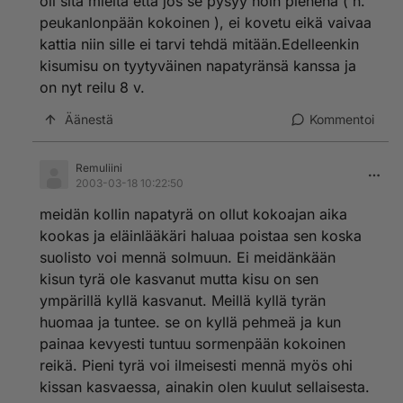
oli sitä mieltä että jos se pysyy noin pienenä ( n.
peukanlonpään kokoinen ), ei kovetu eikä vaivaa
kattia niin sille ei tarvi tehdä mitään.Edelleenkin
kisumisu on tyytyväinen napatyränsä kanssa ja
on nyt reilu 8 v.
Äänestä
Kommentoi
Remuliini
2003-03-18 10:22:50
meidän kollin napatyrä on ollut kokoajan aika
kookas ja eläinlääkäri haluaa poistaa sen koska
suolisto voi mennä solmuun. Ei meidänkään
kisun tyrä ole kasvanut mutta kisu on sen
ympärillä kyllä kasvanut. Meillä kyllä tyrän
huomaa ja tuntee. se on kyllä pehmeä ja kun
painaa kevyesti tuntuu sormenpään kokoinen
reikä. Pieni tyrä voi ilmeisesti mennä myös ohi
kissan kasvaessa, ainakin olen kuulut sellaisesta.