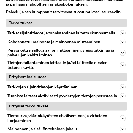
ja parhaan mahdollisen asiakaskokemuksen.
Tyttökissan napatyrän korjaus onnistuu hyvin helposti
steriloinnin yhteydessä, joten totta kai se tyrä
Palvelu ja sen kumppanit tarvitsevat suostumuksesi seuraaviin:
kannattaa korjauttaa kun kissan leikkauttaa.
Lue lisää
Tarkoitukset
Napatyräisellä kissalla ei tulisi teettää pentuja, koska
Ihan höpönlöpöä! Ei tod.oo periytyvää! Mistä
Tarkat sijaintitiedot ja tunnistaminen laitetta skannaamalla
ominaisuus on periytyvä ja saattaa tulla pennuille
näitä kommentteja oikeen keksitään? Ihan
pahempana ja koska tyrä saattaa venyä vaarallisesti
Kohdennettu mainonta ja mainonnan mittaaminen
yhtälailla ihmiselle voi tulla tyrä, eikä ole
tiineysaikana.
Personoitu sisältö, sisällön mittaaminen, yleisötutkimus ja
periytyvää!
palvelujen kehittäminen
Äänestä
Kommentoi
Tietojen tallentaminen laitteelle ja/tai laitteella olevien
tietojen käyttö
Erityisominaisuudet
Kommentoi aloitusta...
Tarkkojen sijaintitietojen käyttäminen
Tunnista laitteet aktiivisesti pyydettyjen tietojen perusteella
Ketjusta on poistettu
0
sääntöjenvastaista viestiä.
Erityiset tarkoitukset
Tietoturva, väärinkäytösten ehkäiseminen ja virheiden
Takaisin ylös
korjaaminen
Mainonnan ja sisällön tekninen jakelu