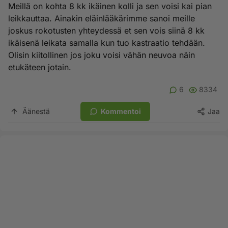
Meillä on kohta 8 kk ikäinen kolli ja sen voisi kai pian
leikkauttaa. Ainakin eläinlääkärimme sanoi meille
joskus rokotusten yhteydessä et sen vois siinä 8 kk
ikäisenä leikata samalla kun tuo kastraatio tehdään.
Olisin kiitollinen jos joku voisi vähän neuvoa näin
etukäteen jotain.
6
8334
Äänestä
Kommentoi
Jaa