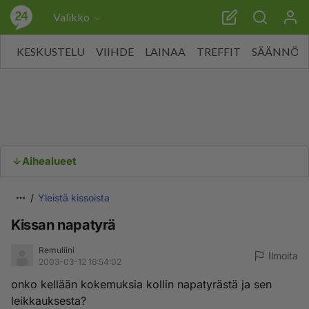
Valikko
KESKUSTELU
VIIHDE
LAINAA
TREFFIT
SÄÄNNÖT
Aihealueet
Yleistä kissoista
Kissan napatyrä
Remuliini
Ilmoita
2003-03-12 16:54:02
onko kellään kokemuksia kollin napatyrästä ja sen
leikkauksesta?