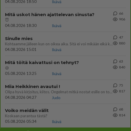
04.08.2026 18:50
Ikävä
66
Mitä uskot hänen ajattelevan sinusta?
906
😇
04.08.2026 18:30
Ikävä
47
Sinulle mies
880
Kohtaamme jälleen kun on oikea aika. Sitä ei voi mikään eikä kukaan estää <3 <3
04.08.2026 15:01
Ikävä
63
Mitä töitä kaivattusi on tehnyt?
840
😅
05.08.2026 13:25
Ikävä
75
Miia Heikkinen avautui !
817
Olipa hyvä kirjoitus, kiitos. Ongelmat mitkä nostat esille on todellisia ja tämä ylimielisyys totta ja se näkyy kaikessa
04.08.2026 04:27
Judo
68
Voiko meidän välit
814
Koskaan parantua tästä?
05.08.2026 05:34
Ikävä