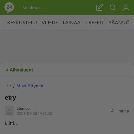
Valikko
KESKUSTELU
VIIHDE
LAINAA
TREFFIT
SÄÄNNÖT
Aihealueet
Muut liittymät
etry
t:tumppi
Ilmoita
2001-01-08 19:52:00
kiitti...