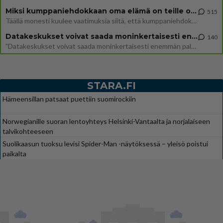
Miksi kumppaniehdokkaan oma elämä on teille ongelma?
515
Täällä monesti kuulee vaatimuksia siitä, että kumppaniehdokkaalla ei saisi olla lemmikkejä, lapsia, kavereita, eksiä, su
Datakeskukset voivat saada moninkertaisesti enemmän palautuksia kuin mitä ne maksavat veroja
140
”Datakeskukset voivat saada moninkertaisesti enemmän palautuksia kuin mitä ne maksavat veroja”, sanoo professori Jussi K
STARA.FI
Hämeensillan patsaat puettiin suomirockiin
Norwegianille suoran lentoyhteys Helsinki-Vantaalta ja norjalaiseen
talvikohteeseen
Suolikaasun tuoksu levisi Spider-Man -näytöksessä – yleisö poistui
paikalta