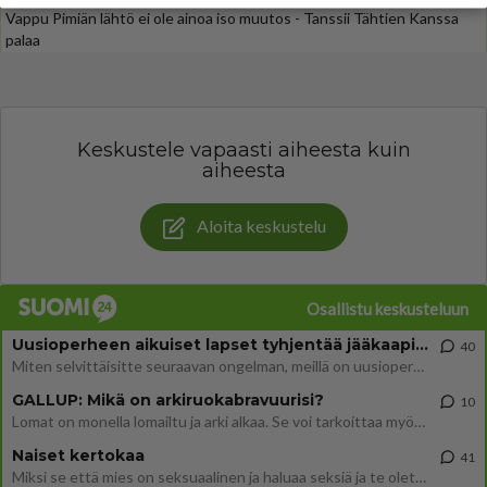
Vappu Pimiän lähtö ei ole ainoa iso muutos - Tanssii Tähtien Kanssa
palaa
Keskustele vapaasti aiheesta kuin
aiheesta
Aloita keskustelu
Osallistu keskusteluun
Uusioperheen aikuiset lapset tyhjentää jääkaapin käydessään
40
Miten selvittäisitte seuraavan ongelman, meillä on uusioperhe, minulla teini-ikäiset lapset ja puolisolla aikuiset, jotk
GALLUP: Mikä on arkiruokabravuurisi?
10
Lomat on monella lomailtu ja arki alkaa. Se voi tarkoittaa myös sitä, että grillailut on grillattu ja palataan arjen ruo
Naiset kertokaa
41
Miksi se että mies on seksuaalinen ja haluaa seksiä ja te olette hänen mielestänne haluttava on vastenmielistä? Mikä sii