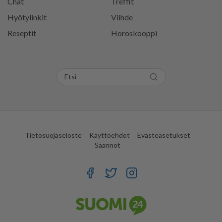
Chat
Treffit
Hyötylinkit
Viihde
Reseptit
Horoskooppi
Tietosuojaseloste
Käyttöehdot
Evästeasetukset
Säännöt