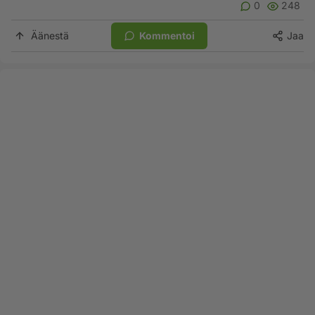
0
248
Äänestä
Kommentoi
Jaa