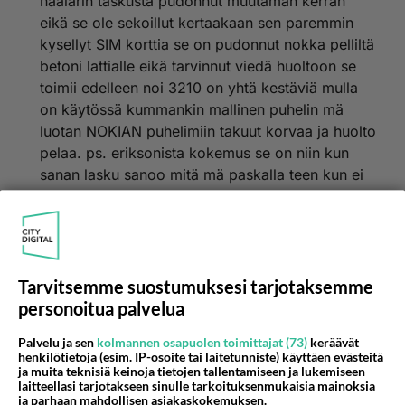
haalarin taskusta pudonnut muutaman kerran
kännyä.
eikä se ole sekoillut kertaakaan sen paremmin
kysellyt SIM korttia se on pudonnut nokka pelliltä
betoni lattialle eikä tarvinnut viedä huoltoon se
toimii edelleen noi 3210 on yhtä kestäviä mulla
on käytössä kummankin mallinen puhelin mä
luotan NOKIAN puhelimiin takuut korvaa ja huolto
pelaa. ps. eriksonista kokemus se on niin kun
sanan lasku sanoo mitä mä paskalla teen kun ei
oo peltookaan
Äänestä
Kommentoi
Tarvitsemme suostumuksesi tarjotaksemme
personoitua palvelua
Palvelu ja sen
kolmannen osapuolen toimittajat (73)
keräävät
henkilötietoja (esim. IP-osoite tai laitetunniste) käyttäen evästeitä
ja muita teknisiä keinoja tietojen tallentamiseen ja lukemiseen
laitteellasi tarjotakseen sinulle tarkoituksenmukaisia mainoksia
ja parhaan mahdollisen asiakaskokemuksen.