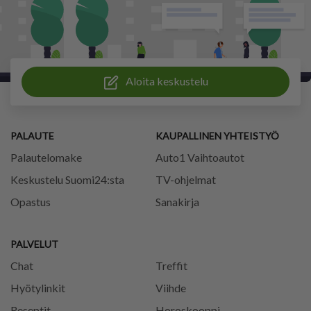
Aloita keskustelu
PALAUTE
KAUPALLINEN YHTEISTYÖ
Palautelomake
Auto1 Vaihtoautot
Keskustelu Suomi24:sta
TV-ohjelmat
Opastus
Sanakirja
PALVELUT
Chat
Treffit
Hyötylinkit
Viihde
Reseptit
Horoskooppi