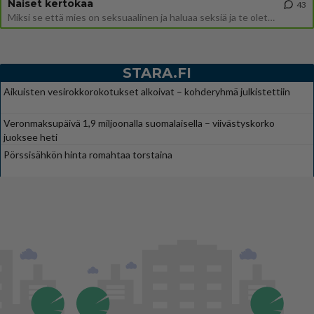
Naiset kertokaa
43
Miksi se että mies on seksuaalinen ja haluaa seksiä ja te olette hänen mielestänne haluttava on vastenmielistä? Mikä sii
STARA.FI
Aikuisten vesirokkorokotukset alkoivat – kohderyhmä julkistettiin
Veronmaksupäivä 1,9 miljoonalla suomalaisella – viivästyskorko
juoksee heti
Pörssisähkön hinta romahtaa torstaina