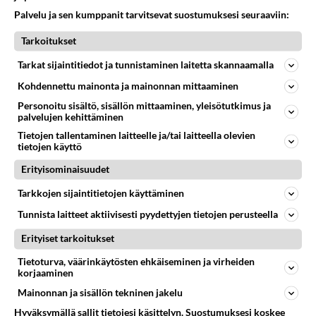
Palvelu ja sen kumppanit tarvitsevat suostumuksesi seuraaviin:
Tarkoitukset
Tarkat sijaintitiedot ja tunnistaminen laitetta skannaamalla
Kohdennettu mainonta ja mainonnan mittaaminen
Personoitu sisältö, sisällön mittaaminen, yleisötutkimus ja
palvelujen kehittäminen
Tietojen tallentaminen laitteelle ja/tai laitteella olevien
tietojen käyttö
Erityisominaisuudet
Tarkkojen sijaintitietojen käyttäminen
Tunnista laitteet aktiivisesti pyydettyjen tietojen perusteella
Erityiset tarkoitukset
Tietoturva, väärinkäytösten ehkäiseminen ja virheiden
korjaaminen
Mainonnan ja sisällön tekninen jakelu
Hyväksymällä sallit tietojesi käsittelyn. Suostumuksesi koskee