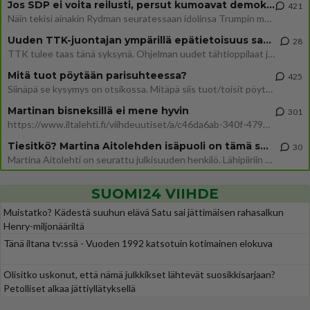
Jos SDP ei voita reilusti, persut kumoavat demokratian Suomesta
421
Näin tekisi ainakin Rydman seuratessaan idolinsa Trumpin mallia https://www.is.fi/politiikka/art-2000012187244.html
Uuden TTK-juontajan ympärillä epätietoisuus sakenee - Nyt MTV hämmentää soppaa
28
TTK tulee taas tänä syksynä. Ohjelman uudet tähtioppilaat julkistetaan torstaina 6. elokuuta klo 14 alkavassa lehdistö
Mitä tuot pöytään parisuhteessa?
425
Siinäpä se kysymys on otsikossa. Mitäpä siis tuot/toisit pöytään parisuhteessa? Oletko mies vai nainen? Koetko sen mitä
Martinan bisneksillä ei mene hyvin
301
https://www.iltalehti.fi/viihdeuutiset/a/c46da6ab-340f-4790-aaa7-0865eed2336 Yrityksen konkurssihakemus on tullut kärä
Tiesitkö? Martina Aitolehden isäpuoli on tämä suosittu laulaja
30
Martina Aitolehti on seurattu julkisuuden henkilö. Lähipiiriin mahtuu muitakin tunnettuja henkilöitä. Tiesitkö, että Ma
SUOMI24 VIIHDE
Muistatko? Kädestä suuhun elävä Satu sai jättimäisen rahasalkun
Henry-miljonääriltä
Tänä iltana tv:ssä - Vuoden 1992 katsotuin kotimainen elokuva
Olisitko uskonut, että nämä julkkikset lähtevät suosikkisarjaan?
Petolliset alkaa jättiyllätyksellä