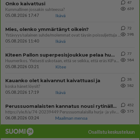
47
Onko kaivattusi
639
Kummallinen jossakin suhteessa?
05.08.2026 17:47
Ikävä
72
Mies, olenko ymmärtänyt oikein?
598
Ystävyys/salainen suhde/molemmat ovat täysin poissuljettuja asioita? Nainen
05.08.2026 11:40
Ikävä
77
Kiteen Pallon superpesisjoukkue pelaa huumeiden vaikutuksen alaisena
584
Huumerikos. Yleisesti uskotaan, että se seikka, että eräs KiPan pelaaja kärähtää huumeista, on vain jäävuoren huippu. M
05.08.2026 03:21
Kitee
38
Kauanko olet kaivannut kaivattuasi ja
582
koska hänet löysit?
05.08.2026 17:19
Ikävä
452
Perussuomalaisten kannatus nousi rytinällä Ylen tänään julkaisemassa tuoreimmassa gallup-kyselyssä.
575
https://yle.fi/a/74-20239449 Perussuomalaisilla hurja- ja ylivoimaisesti suurin nousu tässä uudessa Ylen gallupissa. Kyl
06.08.2026 03:24
Maailman menoa
Osallistu keskusteluun