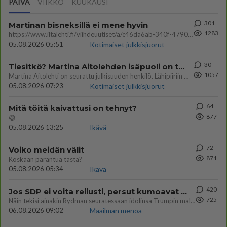
PÄIVÄ
VIIKKO
KUUKAUSI
301
Martinan bisneksillä ei mene hyvin
1283
https://www.iltalehti.fi/viihdeuutiset/a/c46da6ab-340f-4790-aaa7-0865eed2336 Yrityksen konkurssihakemus on tullut kärä
05.08.2026 05:51
Kotimaiset julkkisjuorut
30
Tiesitkö? Martina Aitolehden isäpuoli on tämä suosittu laulaja
1057
Martina Aitolehti on seurattu julkisuuden henkilö. Lähipiiriin mahtuu muitakin tunnettuja henkilöitä. Tiesitkö, että Ma
05.08.2026 07:23
Kotimaiset julkkisjuorut
64
Mitä töitä kaivattusi on tehnyt?
877
😅
05.08.2026 13:25
Ikävä
72
Voiko meidän välit
871
Koskaan parantua tästä?
05.08.2026 05:34
Ikävä
420
Jos SDP ei voita reilusti, persut kumoavat demokratian Suomesta
725
Näin tekisi ainakin Rydman seuratessaan idolinsa Trumpin mallia https://www.is.fi/politiikka/art-2000012187244.html
06.08.2026 09:02
Maailman menoa