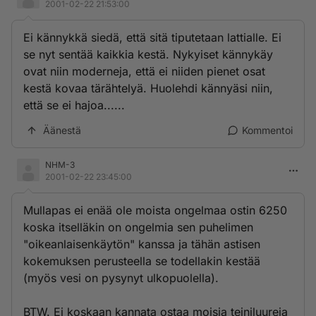
2001-02-22 21:53:00
Ei kännykkä siedä, että sitä tiputetaan lattialle. Ei
se nyt sentää kaikkia kestä. Nykyiset kännykäy
ovat niin moderneja, että ei niiden pienet osat
kestä kovaa tärähtelyä. Huolehdi kännyäsi niin,
että se ei hajoa......
Äänestä
Kommentoi
NHM-3
2001-02-22 23:45:00
Mullapas ei enää ole moista ongelmaa ostin 6250
koska itselläkin on ongelmia sen puhelimen
"oikeanlaisenkäytön" kanssa ja tähän astisen
kokemuksen perusteella se todellakin kestää
(myös vesi on pysynyt ulkopuolella).
BTW. Ei koskaan kannata ostaa moisia teiniluureja