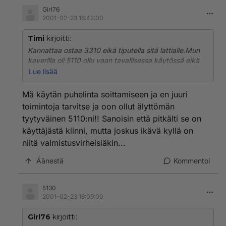
Girl76
2001-02-23 16:42:00
Timi
kirjoitti:
Kannattaa ostaa 3310 eikä tiputella sitä lattialle.Mun
kaverilla oli 5110 ollu vaan tavallisessa käytössä eikä
se ollu tippunu yhtään kertaa ja se kyseli sitä sim-
Lue lisää
korttia koko ajan ja sen kuoret on aivan
rempallaan.Eikä 5110 oo ees paljon toimintoja!
Mä käytän puhelinta soittamiseen ja en juuri
toimintoja tarvitse ja oon ollut älyttömän
tyytyväinen 5110:ni!! Sanoisin että pitkälti se on
käyttäjästä kiinni, mutta joskus ikävä kyllä on
niitä valmistusvirheisiäkin...
Äänestä
Kommentoi
5130
2001-02-23 18:09:00
Girl76
kirjoitti: