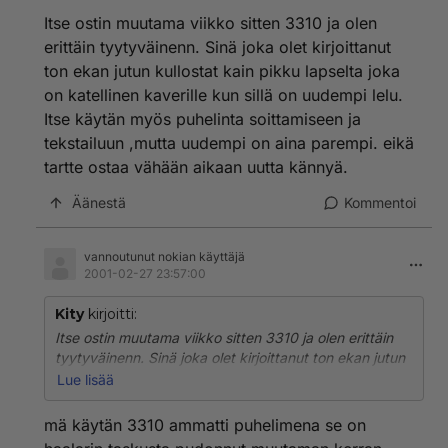
sunmuulla!?joutavaa...
Itse ostin muutama viikko sitten 3310 ja olen
erittäin tyytyväinenn. Sinä joka olet kirjoittanut
ton ekan jutun kullostat kain pikku lapselta joka
on katellinen kaverille kun sillä on uudempi lelu.
Itse käytän myös puhelinta soittamiseen ja
tekstailuun ,mutta uudempi on aina parempi. eikä
tartte ostaa vähään aikaan uutta kännyä.
Äänestä
Kommentoi
vannoutunut nokian käyttäjä
2001-02-27 23:57:00
Kity
kirjoitti:
Itse ostin muutama viikko sitten 3310 ja olen erittäin
tyytyväinenn. Sinä joka olet kirjoittanut ton ekan jutun
kullostat kain pikku lapselta joka on katellinen kaverille
Lue lisää
kun sillä on uudempi lelu. Itse käytän myös puhelinta
soittamiseen ja tekstailuun ,mutta uudempi on aina
mä käytän 3310 ammatti puhelimena se on
parempi. eikä tartte ostaa vähään aikaan uutta