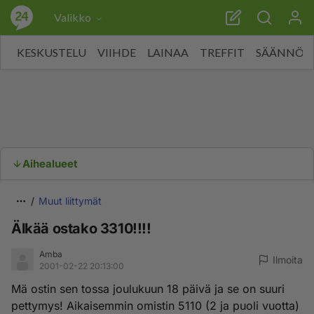
Valikko
KESKUSTELU
VIIHDE
LAINAA
TREFFIT
SÄÄNNÖT
Aihealueet
Muut liittymät
Älkää ostako 3310!!!!
Amba
Ilmoita
2001-02-22 20:13:00
Mä ostin sen tossa joulukuun 18 päivä ja se on suuri
pettymys! Aikaisemmin omistin 5110 (2 ja puoli vuotta)