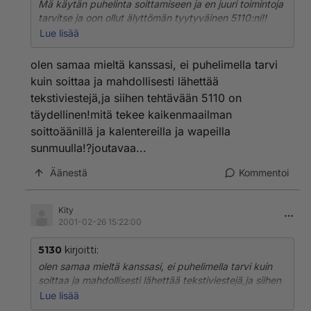
Mä käytän puhelinta soittamiseen ja en juuri toimintoja
tarvitse ja oon ollut älyttömän tyytyväinen 5110:ni!!
Sanoisin että pitkälti se on käyttäjästä kiinni, mutta
Lue lisää
joskus ikävä kyllä on niitä valmistusvirheisiäkin...
olen samaa mieltä kanssasi, ei puhelimella tarvi
kuin soittaa ja mahdollisesti lähettää
tekstiviestejä,ja siihen tehtävään 5110 on
täydellinen!mitä tekee kaikenmaailman
soittoäänillä ja kalentereilla ja wapeilla
sunmuulla!?joutavaa...
Äänestä
Kommentoi
Kity
2001-02-26 15:22:00
5130
kirjoitti:
olen samaa mieltä kanssasi, ei puhelimella tarvi kuin
soittaa ja mahdollisesti lähettää tekstiviestejä,ja siihen
tehtävään 5110 on täydellinen!mitä tekee
Lue lisää
kaikenmaailman soittoäänillä ja kalentereilla ja wapeilla