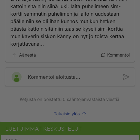
kattoin sitä niin siinä luki: laita puhelimeen sim-
kortti sammutin puhelimen ja laitoin uudestaan
päälle niin se oli ihan kunnos mut kun hetken
päästä kattoin sitä niin taas se kyseli sim-korttia
mun kaverin siskon känny on nyt jo toista kertaa
korjattavana...
Äänestä
Kommentoi
Kommentoi aloitusta...
Ketjusta on poistettu
0
sääntöjenvastaista viestiä.
Takaisin ylös
LUETUIMMAT KESKUSTELUT