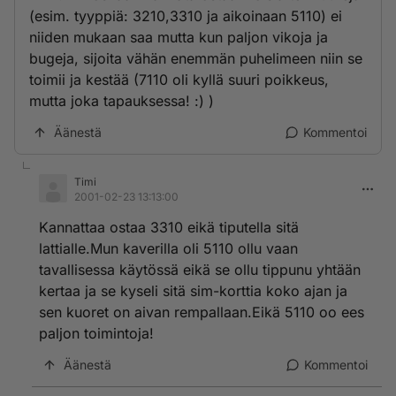
(esim. tyyppiä: 3210,3310 ja aikoinaan 5110) ei
niiden mukaan saa mutta kun paljon vikoja ja
bugeja, sijoita vähän enemmän puhelimeen niin se
toimii ja kestää (7110 oli kyllä suuri poikkeus,
mutta joka tapauksessa! :) )
Äänestä
Kommentoi
Timi
2001-02-23 13:13:00
Kannattaa ostaa 3310 eikä tiputella sitä
lattialle.Mun kaverilla oli 5110 ollu vaan
tavallisessa käytössä eikä se ollu tippunu yhtään
kertaa ja se kyseli sitä sim-korttia koko ajan ja
sen kuoret on aivan rempallaan.Eikä 5110 oo ees
paljon toimintoja!
Äänestä
Kommentoi