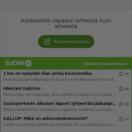
Keskustele vapaasti aiheesta kuin
aiheesta
Aloita keskustelu
Osallistu keskusteluun
2 km on nykyään liian pitkä koulumatka
95
Hesarissa päivitellään lapset joutuu nyt kulkemaan 2 km kouluun jösses. Ruostefillarilla tuo matka menee vaikka miten äk
Miesten tuijotus
42
Mutta mies vain tuijottaa, siinä vaiheessa käännän itse pään pois. Mikä juttu? Yleensä jos joku tuijottaa tai katsoo, hä
Uusioperheen aikuiset lapset tyhjentää jääkaapin käydessään
43
Miten selvittäisitte seuraavan ongelman, meillä on uusioperhe, minulla teini-ikäiset lapset ja puolisolla aikuiset, jotk
GALLUP: Mikä on arkiruokabravuurisi?
17
Lomat on monella lomailtu ja arki alkaa. Se voi tarkoittaa myös sitä, että grillailut on grillattu ja palataan arjen ruo