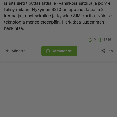
ja sitä sieti tiputtaa lattialle (vahinkoja sattuu) ja pöly ei
tehny mitään. Nykyinen 3310 on tippunut lattialle 2
kertaa ja jo nyt sekoilee ja kyselee SIM-korttia. Näin se
teknologia menee eteenpäin! Harkitkaa uudemman
hankintaa..
9
1316
Äänestä
Kommentoi
Jaa