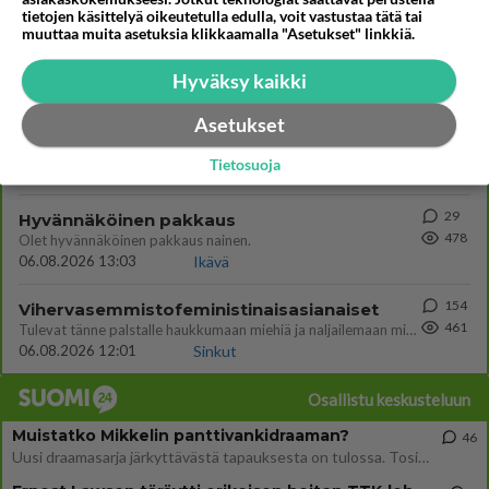
tietojen käsittelyä oikeutetulla edulla, voit vastustaa tätä tai
muuttaa muita asetuksia klikkaamalla "Asetukset" linkkiä.
29
Tykkäätköhän vielä minusta?
538
Yhtä paljon, kuin minä sinusta? Haaveissa ollaan kahdestaan, rauhassa ja lähennytään fyysisesti ja tutustutaan syvemmin
Hyväksy kaikki
06.08.2026 07:42
Ikävä
Asetukset
37
Olet ihana
500
Muru, sä oot ihana. Tunsitko sen sähkön meidän välillä kun oltiin ihan låhekkäin? 👩‍❤️‍👩❤️😼😘
Tietosuoja
05.08.2026 21:15
Ikävä
29
Hyvännäköinen pakkaus
478
Olet hyvännäköinen pakkaus nainen.
06.08.2026 13:03
Ikävä
154
Vihervasemmistofeministinaisasianaiset
461
Tulevat tänne palstalle haukkumaan miehiä ja naljailemaan miehelle, kehuvat olevansa heitä parempia. Itse asuvat MIEHE
06.08.2026 12:01
Sinkut
Osallistu keskusteluun
Muistatko Mikkelin panttivankidraaman?
46
Uusi draamasarja järkyttävästä tapauksesta on tulossa. Tositapahtumiin perustuva sarja ammentaa vuoden 1986 Mikkelin pan