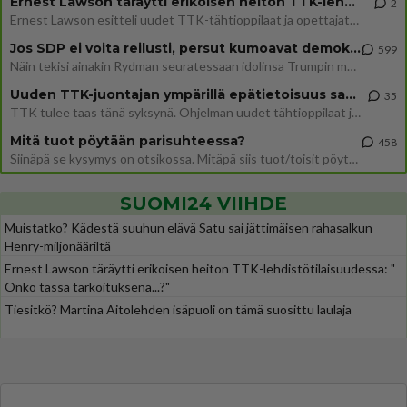
Ernest Lawson täräytti erikoisen heiton TTK-lehdistötilaisuudessa: " Onko tässä tarkoituksena...?"
2
Ernest Lawson esitteli uudet TTK-tähtioppilaat ja opettajat torstaina 6.8. lehdistölle. Tulevalla kaudella on yksi hausk
Jos SDP ei voita reilusti, persut kumoavat demokratian Suomesta
599
Näin tekisi ainakin Rydman seuratessaan idolinsa Trumpin mallia https://www.is.fi/politiikka/art-2000012187244.html
Uuden TTK-juontajan ympärillä epätietoisuus sakenee - Nyt MTV hämmentää soppaa
35
TTK tulee taas tänä syksynä. Ohjelman uudet tähtioppilaat julkistetaan torstaina 6. elokuuta klo 14 alkavassa lehdistö
Mitä tuot pöytään parisuhteessa?
458
Siinäpä se kysymys on otsikossa. Mitäpä siis tuot/toisit pöytään parisuhteessa? Oletko mies vai nainen? Koetko sen mitä
SUOMI24 VIIHDE
Muistatko? Kädestä suuhun elävä Satu sai jättimäisen rahasalkun
Henry-miljonääriltä
Ernest Lawson täräytti erikoisen heiton TTK-lehdistötilaisuudessa: "
Onko tässä tarkoituksena...?"
Tiesitkö? Martina Aitolehden isäpuoli on tämä suosittu laulaja