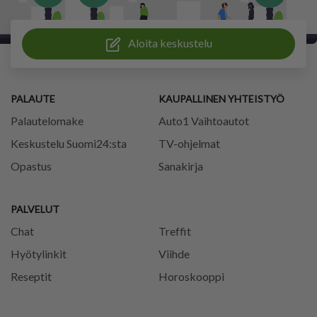
Aloita keskustelu
PALAUTE
KAUPALLINEN YHTEISTYÖ
Palautelomake
Auto1 Vaihtoautot
Keskustelu Suomi24:sta
TV-ohjelmat
Opastus
Sanakirja
PALVELUT
Chat
Treffit
Hyötylinkit
Viihde
Reseptit
Horoskooppi