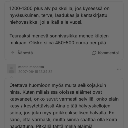
1200-1300 plus alv paikkeilla, jos kyseessä on
hyväsukuinen, terve, laadukas ja kantakirjattu
hiehovasikka, jolla ikää alle vuosi.
Teuraaksi menevä sonnivasikka menee kilojen
mukaan. Olisko siinä 450-500 euroa per pää.
Äänestä
Kommentoi
monta monessa
2007-06-15 12:34:32
Otettava huomioon myös muita seikkoja,kuin
hinta. Kuten millaisissa oloissa eläimet ovat
kasvaneet, onko suvut varmasti selvillä, onko eläin
kesy / kesytettävissä.Aina pitää hälytyskellojen
soida, jos joku myy poikkeuksellisen halvalla. En
sano, että varmasti, mutta siinnä saattaa olla koira
haudattuna. Pitkällä tähtäimellä eläimiä