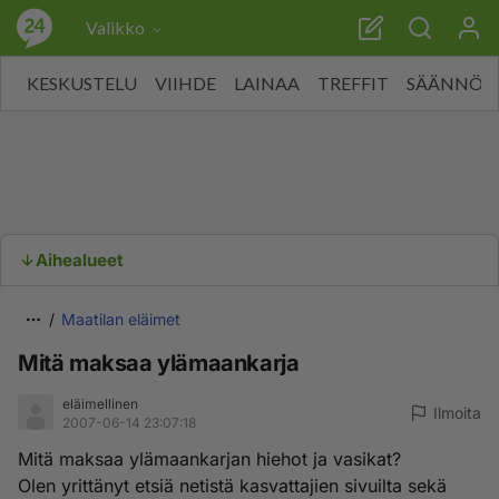
Valikko
KESKUSTELU
VIIHDE
LAINAA
TREFFIT
SÄÄNNÖT
Aihealueet
Maatilan eläimet
Mitä maksaa ylämaankarja
eläimellinen
Ilmoita
2007-06-14 23:07:18
Mitä maksaa ylämaankarjan hiehot ja vasikat?
Olen yrittänyt etsiä netistä kasvattajien sivuilta sekä