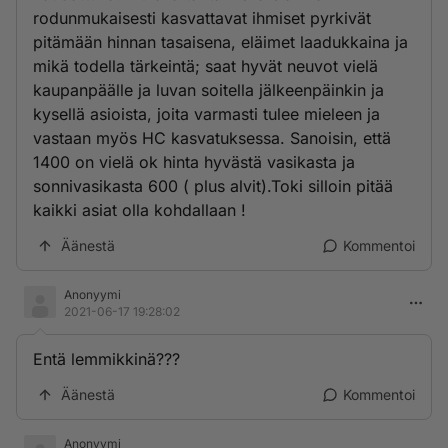
rodunmukaisesti kasvattavat ihmiset pyrkivät
pitämään hinnan tasaisena, eläimet laadukkaina ja
mikä todella tärkeintä; saat hyvät neuvot vielä
kaupanpäälle ja luvan soitella jälkeenpäinkin ja
kysellä asioista, joita varmasti tulee mieleen ja
vastaan myös HC kasvatuksessa. Sanoisin, että
1400 on vielä ok hinta hyvästä vasikasta ja
sonnivasikasta 600 ( plus alvit).Toki silloin pitää
kaikki asiat olla kohdallaan !
Äänestä
Kommentoi
Anonyymi
2021-06-17 19:28:02
Entä lemmikkinä???
Äänestä
Kommentoi
Anonyymi