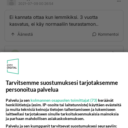
2021-07-09 00:26:54
Ei kannata ottaa kun lemmikiksi. 3 vuotta
kasvatus, ei käy normaaliin teurastamon..
Äänestä
Kommentoi
Kommentoi aloitusta...
Ketjusta on poistettu
0
sääntöjenvastaista viestiä.
Tarvitsemme suostumuksesi tarjotaksemme
Takaisin ylös
personoitua palvelua
Palvelu ja sen
kolmannen osapuolen toimittajat (73)
keräävät
LUETUIMMAT KESKUSTELUT
henkilötietoja (esim. IP-osoite tai laitetunniste) käyttäen evästeitä
ja muita teknisiä keinoja tietojen tallentamiseen ja lukemiseen
PÄIVÄ
VIIKKO
KUUKAUSI
laitteellasi tarjotakseen sinulle tarkoituksenmukaisia mainoksia
ja parhaan mahdollisen asiakaskokemuksen.
598
Palvelu ja sen kumppanit tarvitsevat suostumuksesi seuraaviin:
Jos SDP ei voita reilusti, persut kumoavat demokratian Suomesta