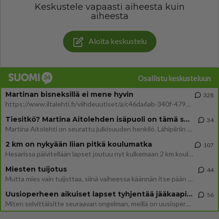
Keskustele vapaasti aiheesta kuin
aiheesta
Aloita keskustelu
Osallistu keskusteluun
Martinan bisneksillä ei mene hyvin
328
https://www.iltalehti.fi/viihdeuutiset/a/c46da6ab-340f-4790-aaa7-0865eed2336 Yrityksen konkurssihakemus on tullut kärä
Tiesitkö? Martina Aitolehden isäpuoli on tämä suosittu laulaja
34
Martina Aitolehti on seurattu julkisuuden henkilö. Lähipiiriin mahtuu muitakin tunnettuja henkilöitä. Tiesitkö, että Ma
2 km on nykyään liian pitkä koulumatka
107
Hesarissa päivitellään lapset joutuu nyt kulkemaan 2 km kouluun jösses. Ruostefillarilla tuo matka menee vaikka miten äk
Miesten tuijotus
44
Mutta mies vain tuijottaa, siinä vaiheessa käännän itse pään pois. Mikä juttu? Yleensä jos joku tuijottaa tai katsoo, hä
Uusioperheen aikuiset lapset tyhjentää jääkaapin käydessään
56
Miten selvittäisitte seuraavan ongelman, meillä on uusioperhe, minulla teini-ikäiset lapset ja puolisolla aikuiset, jotk