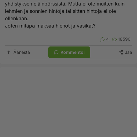
yhdistyksen eläinpörssistä. Mutta ei ole muitten kuin
lehmien ja sonnien hintoja tai sitten hintoja ei ole
ollenkaan.
Joten mitäpä maksaa hiehot ja vasikat?
4
18590
Äänestä
Kommentoi
Jaa