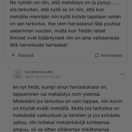
No nythän on niin, että metsästys on ja pysyy......
siis tarkoitan, että kyllä se on niin, että kun
metsälle mennään niin kyllä kohde tapetaan sehän
on sen tarkoitus. Itse olen harrastanut tätä puuhaa
useamman vuoden, mutta kun Teidän laiset
ihmiset ovat lisääntyneet niin on aina vaikeampaa
tätä harrastusta harrastaa!
Äänestä
Kommentoi
Suvaitevaisuutta
2001-02-09 21:10:00
en nyt tiedä, kumpi sinun harrastuksesi on,
tappaminen vai metsästys noin yleensä.
Mielestäni jos tarkoitus on vain tappaa, niin kovin
on köyhät eväät metsällä. Mutta jos tarkoitus on
metsästää valikoidusti ja harkiten ja jos kohdalle
sattuu, niin tottakai metsänkävijä kohteensa
ampuu, oli se sitten silläkertaa mikätahansa