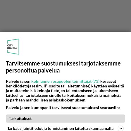
Tarvitsemme suostumuksesi tarjotaksemme
personoitua palvelua
Palvelu ja sen
kolmannen osapuolen toimittajat (73)
keräävät
henkilötietoja (esim. IP-osoite tai laitetunniste) käyttäen evästeitä
ja muita teknisiä keinoja tietojen tallentamiseen ja lukemiseen
laitteellasi tarjotakseen sinulle tarkoituksenmukaisia mainoksia
ja parhaan mahdollisen asiakaskokemuksen.
Palvelu ja sen kumppanit tarvitsevat suostumuksesi seuraaviin:
Tarkoitukset
Tarkat sijaintitiedot ja tunnistaminen laitetta skannaamalla