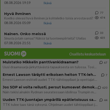
08.08.2026 19:19
Ikävä
77
Hyvä ihminen
474
Koetko olevasi hyvä ihminen ja kohteletko toisia arvostavasti?
08.08.2026 05:09
Ikävä
33
Nainen. Onko meissä
435
Sinusta jotain samaa? Näköä tai luonteenpiirteitä? Utelias
07.08.2026 21:51
Ikävä
Osallistu keskusteluun
Muistatko Mikkelin panttivankidraaman?
67
Uusi draamasarja järkyttävästä tapauksesta on tulossa. Tositapahtumiin perustuva sarja ammentaa vuoden 1986 Mikkelin pan
Ernest Lawson täräytti erikoisen heiton TTK-lehdistötilaisuudessa: " Onko tässä tarkoituksena...?"
7
Ernest Lawson esitteli uudet TTK-tähtioppilaat ja opettajat torstaina 6.8. lehdistölle. Tulevalla kaudella on yksi hausk
Jos SDP ei voita reilusti, persut kumoavat demokratian Suomesta
620
Näin tekisi ainakin Rydman seuratessaan idolinsa Trumpin mallia https://www.is.fi/politiikka/art-2000012187244.html
Uuden TTK-juontajan ympärillä epätietoisuus sakenee - Nyt MTV hämmentää soppaa
44
TTK tulee taas tänä syksynä. Ohjelman uudet tähtioppilaat julkistetaan torstaina 6. elokuuta klo 14 alkavassa lehdistö