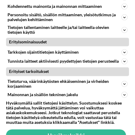
Kohdennettu mainonta ja mainonnan mittaaminen
Personoitu sisältö, sisällön mittaaminen, yleisötutkimus ja
palvelujen kehittäminen
Tietojen tallentaminen laitteelle ja/tai laitteella olevien
tietojen käyttö
Erityisominaisuudet
siivooja
2001-02-12 23:32:00
Tarkkojen sijaintitietojen käyttäminen
tärkeintähän ei ole saalis vaan itse metsästys.En
Tunnista laitteet aktiivisesti pyydettyjen tietojen perusteella
tiedä mutta hermo lepää kun
Erityiset tarkoitukset
metsästää...eläimiä,noita viattomia
luontokappaleita.meidän varmaan pitäisi
Tietoturva, väärinkäytösten ehkäiseminen ja virheiden
korjaaminen
metsästää kuin ennenvanhaan.Loukuilla ja
ansoilla ja hiihtää eläimet kiinni ja tappaa
Mainonnan ja sisällön tekninen jakelu
mieluiten käsin jne..Jospa nämä
Hyväksymällä sallit tietojesi käsittelyn. Suostumuksesi koskee
tätä palvelua, hyväksymättä jättäminen voi vaikuttaa
"vilpittömän"luonnonsuojeluinnoituksen saaneet
asiakaskokemukseesi. Jotkut teknologiat saattavat perustella
sitten sen meille ilman kiihkoilua sallisivat.Tai
tietojen käsittelyä oikeutetulla edulla, voit vastustaa tätä tai
muuttaa muita asetuksia klikkaamalla "Asetukset" linkkiä.
lopetetaan hirvenmetsästys ja aloitetaan uusi
laji:hirvien väistely kaikilla teillä...miten on?