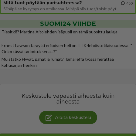
Mitä tuot pöytään parisuhteessa?
480
Siinäpä se kysymys on otsikossa. Mitäpä siis tuot/toisit pöytään parisuhteessa? Oletko mies vai nainen? Koetko sen mitä
SUOMI24 VIIHDE
Tiesitkö? Martina Aitolehden isäpuoli on tämä suosittu laulaja
Ernest Lawson täräytti erikoisen heiton TTK-lehdistötilaisuudessa: "
Onko tässä tarkoituksena...?"
Muistatko Hyvät, pahat ja rumat? Tämä leffa tv:ssä herättää
kohusarjan henkiin
Keskustele vapaasti aiheesta kuin
aiheesta
Aloita keskustelu