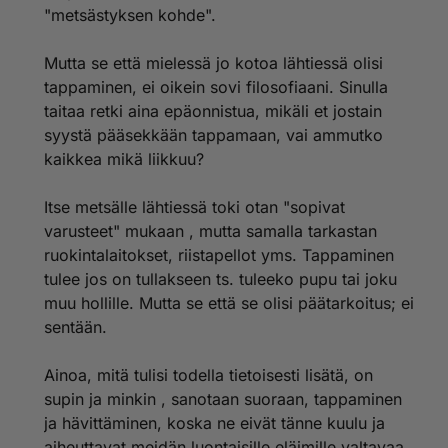
"metsästyksen kohde".
Mutta se että mielessä jo kotoa lähtiessä olisi
tappaminen, ei oikein sovi filosofiaani. Sinulla
taitaa retki aina epäonnistua, mikäli et jostain
syystä pääsekkään tappamaan, vai ammutko
kaikkea mikä liikkuu?
Itse metsälle lähtiessä toki otan "sopivat
varusteet" mukaan , mutta samalla tarkastan
ruokintalaitokset, riistapellot yms. Tappaminen
tulee jos on tullakseen ts. tuleeko pupu tai joku
muu hollille. Mutta se että se olisi päätarkoitus; ei
sentään.
Ainoa, mitä tulisi todella tietoisesti lisätä, on
supin ja minkin , sanotaan suoraan, tappaminen
ja hävittäminen, koska ne eivät tänne kuulu ja
aiheuttavat meidän luontaisille eläimille valtavaa