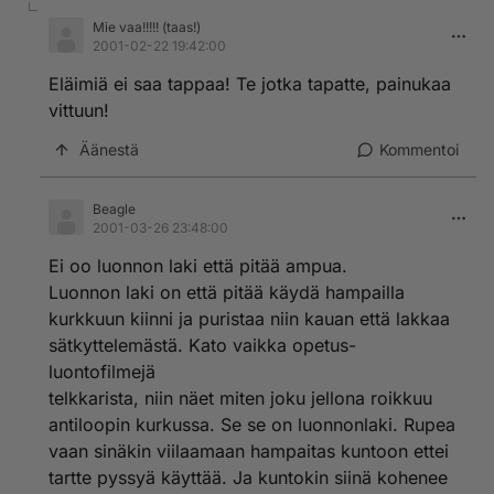
Mie vaa!!!!! (taas!)
2001-02-22 19:42:00
Eläimiä ei saa tappaa! Te jotka tapatte, painukaa
vittuun!
Äänestä
Kommentoi
Beagle
2001-03-26 23:48:00
Ei oo luonnon laki että pitää ampua.
Luonnon laki on että pitää käydä hampailla
kurkkuun kiinni ja puristaa niin kauan että lakkaa
sätkyttelemästä. Kato vaikka opetus-
luontofilmejä
telkkarista, niin näet miten joku jellona roikkuu
antiloopin kurkussa. Se se on luonnonlaki. Rupea
vaan sinäkin viilaamaan hampaitas kuntoon ettei
tartte pyssyä käyttää. Ja kuntokin siinä kohenee