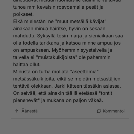
tuhoa mm keväisin rosvoamalla pesät ja
poikaset.
Eikä mielestäni ne "muut metsällä kävijät"
ainakaan minua häiritse, hyvin on sekaan
mahduttu. Syksyllä tosin marja ja sieniaikaan saa
olla todella tarkkana ja katsoa minne ampuu jos
on ampuakseen. Myöhemmin syystalvella ja
talvella ei "muistakulkijoista" ole pahemmin
haittaa ollut.
Minusta on turha mollata "aseettomia"
metsässäkulkijoita, eikä se meidän metsästäjien
tehtävä olekkaan. Järki käteen tässäkin asiassa.
On selvää, että ainakin täällä etelässä "tontit
pienenevät" ja mukana on paljon väkeä.
Äänestä
Kommentoi