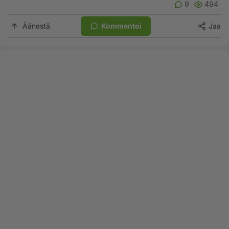
9
494
Äänestä
Kommentoi
Jaa