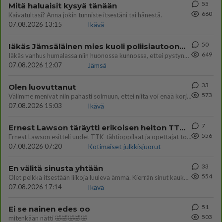
55
Mitä haluaisit kysyä tänään
660
Kaivatultasi? Anna jokin tunniste itsestäni tai hänestä.
07.08.2026 13:15
Ikävä
50
Iäkäs Jämsäläinen mies kuoli poliisiautoon matkalla Jyväskylän putkaan
649
Iäkäs vanhus humalassa niin huonossa kunnossa, ettei pystynyt huolehtimaan itsestään niin ainoa apu sillä hetkellä oli
07.08.2026 12:07
Jämsä
33
Olen luovuttanut
573
Välimme menivät niin pahasti solmuun, ettei niitä voi enää korjata. On aika jatkaa elämässä eteenpäin. Toivon sulle kaik
07.08.2026 15:03
Ikävä
7
Ernest Lawson täräytti erikoisen heiton TTK-lehdistötilaisuudessa: " Onko tässä tarkoituksena...?"
556
Ernest Lawson esitteli uudet TTK-tähtioppilaat ja opettajat torstaina 6.8. lehdistölle. Tulevalla kaudella on yksi hausk
07.08.2026 07:20
Kotimaiset julkkisjuorut
33
En välitä sinusta yhtään
554
Olet pelkkä itsestään liikoja luuleva ämmä. Kierrän sinut kaukaa nyt ja aina. Olit mulle pelkkä lelu vaan.
07.08.2026 17:14
Ikävä
51
Ei se nainen edes oo
503
mitenkään nätti 🤣🤣🤣🤣🤣