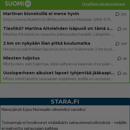
Osallistu keskusteluun
Martinan bisneksillä ei mene hyvin
332
https://www.iltalehti.fi/viihdeuutiset/a/c46da6ab-340f-4790-aaa7-0865eed2336 Yrityksen konkurssihakemus on tullut kärä
Tiesitkö? Martina Aitolehden isäpuoli on tämä suosittu laulaja
35
Martina Aitolehti on seurattu julkisuuden henkilö. Lähipiiriin mahtuu muitakin tunnettuja henkilöitä. Tiesitkö, että Ma
2 km on nykyään liian pitkä koulumatka
109
Hesarissa päivitellään lapset joutuu nyt kulkemaan 2 km kouluun jösses. Ruostefillarilla tuo matka menee vaikka miten äk
Miesten tuijotus
48
Mutta mies vain tuijottaa, siinä vaiheessa käännän itse pään pois. Mikä juttu? Yleensä jos joku tuijottaa tai katsoo, hä
Uusioperheen aikuiset lapset tyhjentää jääkaapin käydessään
66
Miten selvittäisitte seuraavan ongelman, meillä on uusioperhe, minulla teini-ikäiset lapset ja puolisolla aikuiset, jotk
STARA.FI
Nämä jäivät Eppu Normaalin viimeisiksi sanoiksi
Työnantaja ei hyväksynyt etälääkärin sairauslomatodistuksia – neljälle
ei maksettu sairausajan palkkaa