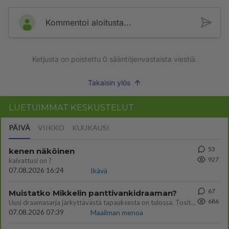
Kommentoi aloitusta...
Ketjusta on poistettu
0
sääntöjenvastaista viestiä.
Takaisin ylös
LUETUIMMAT KESKUSTELUT
PÄIVÄ
VIIKKO
KUUKAUSI
53
kenen näköinen
927
kaivattusi on ?
07.08.2026 16:24
Ikävä
67
Muistatko Mikkelin panttivankidraaman?
686
Uusi draamasarja järkyttävästä tapauksesta on tulossa. Tositapahtumiin perustuva sarja ammentaa vuoden 1986 Mikkelin pan
07.08.2026 07:39
Maailman menoa