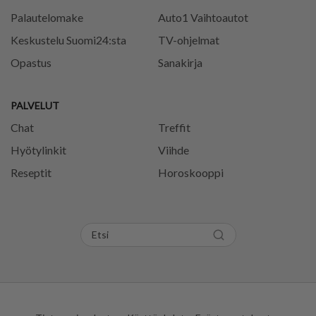
Palautelomake
Auto1 Vaihtoautot
Keskustelu Suomi24:sta
TV-ohjelmat
Opastus
Sanakirja
PALVELUT
Chat
Treffit
Hyötylinkit
Viihde
Reseptit
Horoskooppi