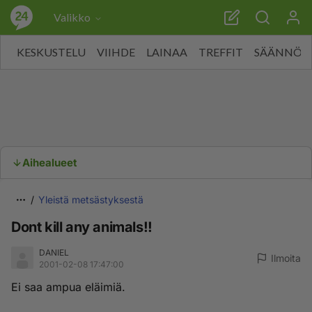
Valikko
KESKUSTELU
VIIHDE
LAINAA
TREFFIT
SÄÄNNÖT
Aihealueet
Yleistä metsästyksestä
Dont kill any animals!!
DANIEL
Ilmoita
2001-02-08 17:47:00
Ei saa ampua eläimiä.