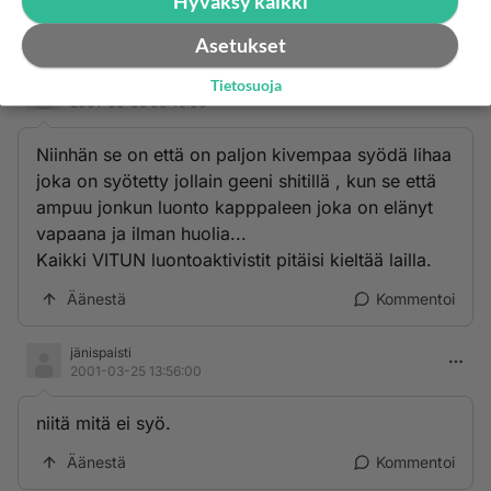
Hyväksy kaikki
Äänestä
Kommentoi
Asetukset
Ampukaa NE (before its too lat
Tietosuoja
2001-03-03 03:49:00
Niinhän se on että on paljon kivempaa syödä lihaa
joka on syötetty jollain geeni shitillä , kun se että
ampuu jonkun luonto kapppaleen joka on elänyt
vapaana ja ilman huolia...
Kaikki VITUN luontoaktivistit pitäisi kieltää lailla.
Äänestä
Kommentoi
jänispaisti
2001-03-25 13:56:00
niitä mitä ei syö.
Äänestä
Kommentoi