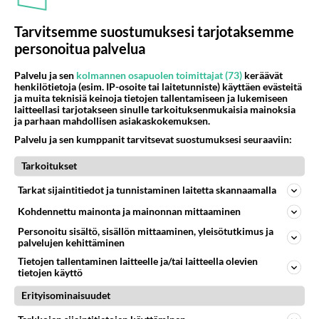
69
Muistatko Mikkelin panttivankidraaman?
Tarvitsemme suostumuksesi tarjotaksemme
741
Uusi draamasarja järkyttävästä tapauksesta on tulossa. Tositapahtumiin perustuva sarja ammentaa vuoden 1986 Mikkelin pan
personoitua palvelua
07.08.2026 07:39
Maailman menoa
Palvelu ja sen
kolmannen osapuolen toimittajat (73)
keräävät
61
Iäkäs Jämsäläinen mies kuoli poliisiautoon matkalla Jyväskylän putkaan
henkilötietoja (esim. IP-osoite tai laitetunniste) käyttäen evästeitä
726
Iäkäs vanhus humalassa niin huonossa kunnossa, ettei pystynyt huolehtimaan itsestään niin ainoa apu sillä hetkellä oli
ja muita teknisiä keinoja tietojen tallentamiseen ja lukemiseen
laitteellasi tarjotakseen sinulle tarkoituksenmukaisia mainoksia
07.08.2026 12:07
Jämsä
ja parhaan mahdollisen asiakaskokemuksen.
55
Palvelu ja sen kumppanit tarvitsevat suostumuksesi seuraaviin:
Mitä haluaisit kysyä tänään
670
Kaivatultasi? Anna jokin tunniste itsestäni tai hänestä.
Tarkoitukset
07.08.2026 13:15
Ikävä
Tarkat sijaintitiedot ja tunnistaminen laitetta skannaamalla
47
En välitä sinusta yhtään
644
Kohdennettu mainonta ja mainonnan mittaaminen
Olet pelkkä itsestään liikoja luuleva ämmä. Kierrän sinut kaukaa nyt ja aina. Olit mulle pelkkä lelu vaan.
07.08.2026 17:14
Ikävä
Personoitu sisältö, sisällön mittaaminen, yleisötutkimus ja
palvelujen kehittäminen
62
Ei se nainen edes oo
Tietojen tallentaminen laitteelle ja/tai laitteella olevien
613
mitenkään nätti 🤣🤣🤣🤣🤣
tietojen käyttö
08.08.2026 19:19
Ikävä
Erityisominaisuudet
33
Olen luovuttanut