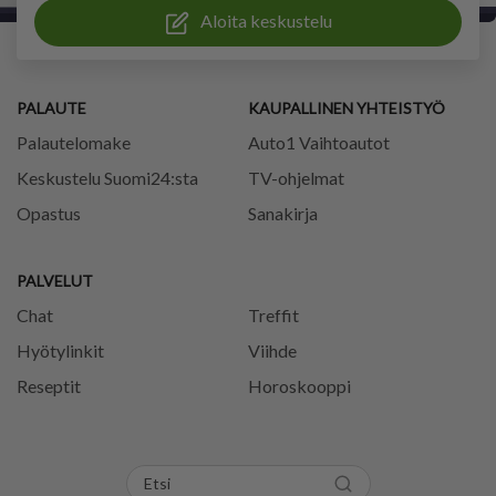
Aloita keskustelu
PALAUTE
KAUPALLINEN YHTEISTYÖ
Palautelomake
Auto1 Vaihtoautot
Keskustelu Suomi24:sta
TV-ohjelmat
Opastus
Sanakirja
PALVELUT
Chat
Treffit
Hyötylinkit
Viihde
Reseptit
Horoskooppi