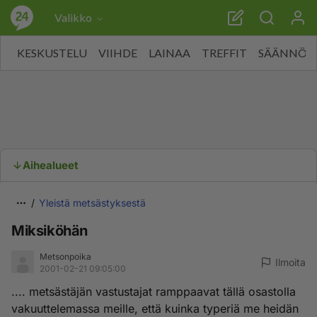
Valikko
KESKUSTELU
VIIHDE
LAINAA
TREFFIT
SÄÄNNÖT
Aihealueet
Yleistä metsästyksestä
Miksiköhän
Metsonpoika
Ilmoita
2001-02-21 09:05:00
.... metsästäjän vastustajat ramppaavat tällä osastolla
vakuuttelemassa meille, että kuinka typeriä me heidän