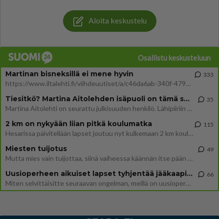
Aloita keskustelu
Osallistu keskusteluun
Martinan bisneksillä ei mene hyvin
333
https://www.iltalehti.fi/viihdeuutiset/a/c46da6ab-340f-4790-aaa7-0865eed2336 Yrityksen konkurssihakemus on tullut kärä
Tiesitkö? Martina Aitolehden isäpuoli on tämä suosittu laulaja
35
Martina Aitolehti on seurattu julkisuuden henkilö. Lähipiiriin mahtuu muitakin tunnettuja henkilöitä. Tiesitkö, että Ma
2 km on nykyään liian pitkä koulumatka
115
Hesarissa päivitellään lapset joutuu nyt kulkemaan 2 km kouluun jösses. Ruostefillarilla tuo matka menee vaikka miten äk
Miesten tuijotus
49
Mutta mies vain tuijottaa, siinä vaiheessa käännän itse pään pois. Mikä juttu? Yleensä jos joku tuijottaa tai katsoo, hä
Uusioperheen aikuiset lapset tyhjentää jääkaapin käydessään
66
Miten selvittäisitte seuraavan ongelman, meillä on uusioperhe, minulla teini-ikäiset lapset ja puolisolla aikuiset, jotk