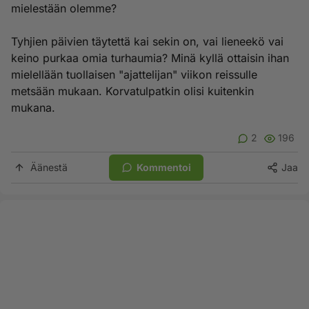
mielestään olemme?
Tyhjien päivien täytettä kai sekin on, vai lieneekö vai
keino purkaa omia turhaumia? Minä kyllä ottaisin ihan
mielellään tuollaisen "ajattelijan" viikon reissulle
metsään mukaan. Korvatulpatkin olisi kuitenkin
mukana.
2
196
Äänestä
Kommentoi
Jaa