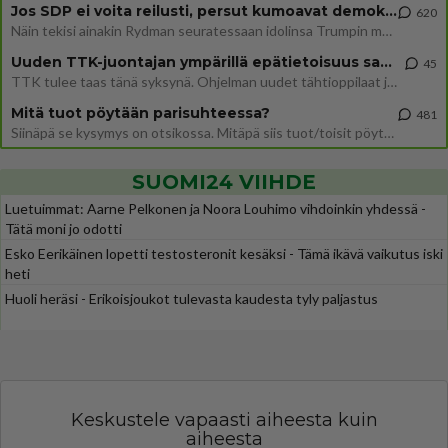
Jos SDP ei voita reilusti, persut kumoavat demokratian Suomesta
620
Näin tekisi ainakin Rydman seuratessaan idolinsa Trumpin mallia https://www.is.fi/politiikka/art-2000012187244.html
Uuden TTK-juontajan ympärillä epätietoisuus sakenee - Nyt MTV hämmentää soppaa
45
TTK tulee taas tänä syksynä. Ohjelman uudet tähtioppilaat julkistetaan torstaina 6. elokuuta klo 14 alkavassa lehdistö
Mitä tuot pöytään parisuhteessa?
481
Siinäpä se kysymys on otsikossa. Mitäpä siis tuot/toisit pöytään parisuhteessa? Oletko mies vai nainen? Koetko sen mitä
SUOMI24 VIIHDE
Luetuimmat: Aarne Pelkonen ja Noora Louhimo vihdoinkin yhdessä -
Tätä moni jo odotti
Esko Eerikäinen lopetti testosteronit kesäksi - Tämä ikävä vaikutus iski
heti
Huoli heräsi - Erikoisjoukot tulevasta kaudesta tyly paljastus
Keskustele vapaasti aiheesta kuin
aiheesta