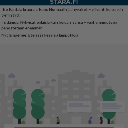
STARA.FI
IIro Rantala kruunasi Eppu Normaalin jäähyväiset – ylilyönti kuitenkin
tyrmistytti
Tutkimus: Nykyisät erilaisia kuin heidän isänsä – vanhemmuuteen
panostetaan enemmän
Nyt lämpenee: Etelässä kesäisiä lämpötiloja