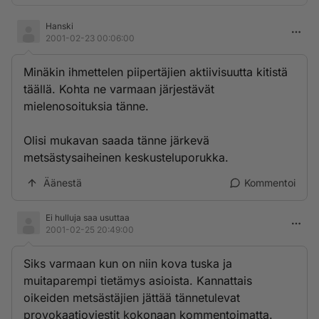
Hanski
2001-02-23 00:06:00
Minäkin ihmettelen piipertäjien aktiivisuutta kitistä
täällä. Kohta ne varmaan järjestävät
mielenosoituksia tänne.
Olisi mukavan saada tänne järkevä
metsästysaiheinen keskusteluporukka.
Äänestä
Kommentoi
Ei hulluja saa usuttaa
2001-02-25 20:49:00
Siks varmaan kun on niin kova tuska ja
muitaparempi tietämys asioista. Kannattais
oikeiden metsästäjien jättää tännetulevat
provokaatioviestit kokonaan kommentoimatta.