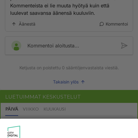
Kommenteista ei lie muuta hyötyä kuin että
luulevat saavansa äänensä kuuluviin.
Äänestä
Kommentoi
Kommentoi aloitusta...
Ketjusta on poistettu
0
sääntöjenvastaista viestiä.
Takaisin ylös
LUETUIMMAT KESKUSTELUT
PÄIVÄ
VIIKKO
KUUKAUSI
53
kenen näköinen
947
kaivattusi on ?
07.08.2026 16:24
Ikävä