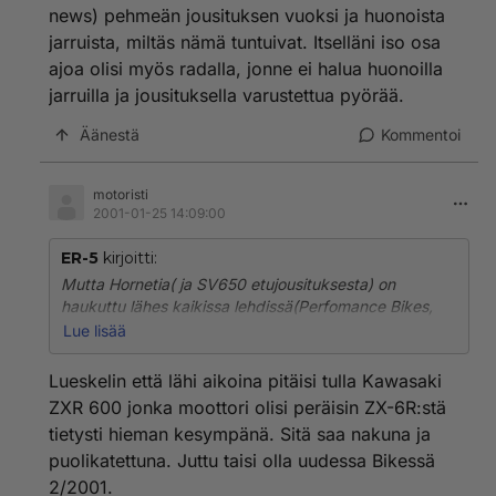
news) pehmeän jousituksen vuoksi ja huonoista
hommannut enkä ole ajatellutkaan...
jarruista, miltäs nämä tuntuivat. Itselläni iso osa
ajoa olisi myös radalla, jonne ei halua huonoilla
jarruilla ja jousituksella varustettua pyörää.
Äänestä
Kommentoi
motoristi
2001-01-25 14:09:00
ER-5
kirjoitti:
Mutta Hornetia( ja SV650 etujousituksesta) on
haukuttu lähes kaikissa lehdissä(Perfomance Bikes,
Bike, Motoradd ja motorcycle online news) pehmeän
Lue lisää
jousituksen vuoksi ja huonoista jarruista, miltäs nämä
tuntuivat. Itselläni iso osa ajoa olisi myös radalla, jonne
Lueskelin että lähi aikoina pitäisi tulla Kawasaki
ei halua huonoilla jarruilla ja jousituksella varustettua
ZXR 600 jonka moottori olisi peräisin ZX-6R:stä
pyörää.
tietysti hieman kesympänä. Sitä saa nakuna ja
puolikatettuna. Juttu taisi olla uudessa Bikessä
2/2001.