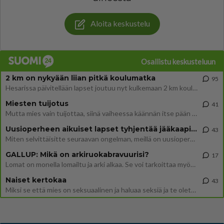
Aloita keskustelu
Osallistu keskusteluun
2 km on nykyään liian pitkä koulumatka
95
Hesarissa päivitellään lapset joutuu nyt kulkemaan 2 km kouluun jösses. Ruostefillarilla tuo matka menee vaikka miten äk
Miesten tuijotus
41
Mutta mies vain tuijottaa, siinä vaiheessa käännän itse pään pois. Mikä juttu? Yleensä jos joku tuijottaa tai katsoo, hä
Uusioperheen aikuiset lapset tyhjentää jääkaapin käydessään
43
Miten selvittäisitte seuraavan ongelman, meillä on uusioperhe, minulla teini-ikäiset lapset ja puolisolla aikuiset, jotk
GALLUP: Mikä on arkiruokabravuurisi?
17
Lomat on monella lomailtu ja arki alkaa. Se voi tarkoittaa myös sitä, että grillailut on grillattu ja palataan arjen ruo
Naiset kertokaa
43
Miksi se että mies on seksuaalinen ja haluaa seksiä ja te olette hänen mielestänne haluttava on vastenmielistä? Mikä sii