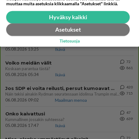
muuttaa muita asetuksia klikkaamalla "Asetukset" linkkiä.
30
Tiesitkö? Martina Aitolehden isäpuoli on tämä suosittu laulaja
Hyväksy kaikki
1057
Martina Aitolehti on seurattu julkisuuden henkilö. Lähipiiriin mahtuu muitakin tunnettuja henkilöitä. Tiesitkö, että Ma
05.08.2026 07:23
Kotimaiset julkkisjuorut
Asetukset
64
Mitä töitä kaivattusi on tehnyt?
Tietosuoja
877
😅
05.08.2026 13:25
Ikävä
72
Voiko meidän välit
861
Koskaan parantua tästä?
05.08.2026 05:34
Ikävä
420
Jos SDP ei voita reilusti, persut kumoavat demokratian Suomesta
715
Näin tekisi ainakin Rydman seuratessaan idolinsa Trumpin mallia https://www.is.fi/politiikka/art-2000012187244.html
06.08.2026 09:02
Maailman menoa
47
Onko kaivattusi
639
Kummallinen jossakin suhteessa?
05.08.2026 17:47
Ikävä
72