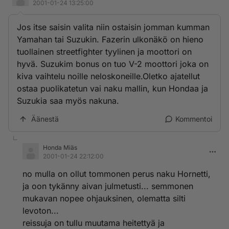
2001-01-24 13:25:00
Jos itse saisin valita niin ostaisin jomman kumman
Yamahan tai Suzukin. Fazerin ulkonäkö on hieno
tuollainen streetfighter tyylinen ja moottori on
hyvä. Suzukim bonus on tuo V-2 moottori joka on
kiva vaihtelu noille neloskoneille.Oletko ajatellut
ostaa puolikatetun vai naku mallin, kun Hondaa ja
Suzukia saa myös nakuna.
Äänestä
Kommentoi
Honda Miäs
2001-01-24 22:12:00
no mulla on ollut tommonen perus naku Hornetti,
ja oon tykänny aivan julmetusti... semmonen
mukavan nopee ohjauksinen, olematta silti
levoton...
reissuja on tullu muutama heitettyä ja