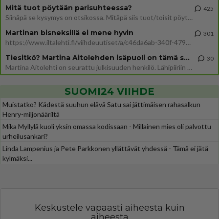
Mitä tuot pöytään parisuhteessa?
425
Siinäpä se kysymys on otsikossa. Mitäpä siis tuot/toisit pöytään parisuhteessa? Oletko mies vai nainen? Koetko sen mitä
Martinan bisneksillä ei mene hyvin
301
https://www.iltalehti.fi/viihdeuutiset/a/c46da6ab-340f-4790-aaa7-0865eed2336 Yrityksen konkurssihakemus on tullut kärä
Tiesitkö? Martina Aitolehden isäpuoli on tämä suosittu laulaja
30
Martina Aitolehti on seurattu julkisuuden henkilö. Lähipiiriin mahtuu muitakin tunnettuja henkilöitä. Tiesitkö, että Ma
SUOMI24 VIIHDE
Muistatko? Kädestä suuhun elävä Satu sai jättimäisen rahasalkun
Henry-miljonääriltä
Mika Myllylä kuoli yksin omassa kodissaan - Millainen mies oli palvottu
urheilusankari?
Linda Lampenius ja Pete Parkkonen yllättävät yhdessä - Tämä ei jätä
kylmäksi...
Keskustele vapaasti aiheesta kuin
aiheesta