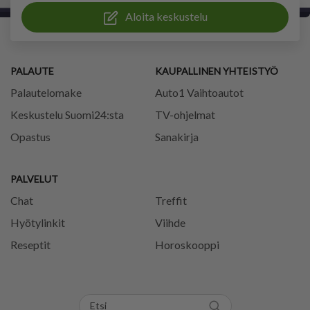
Aloita keskustelu
PALAUTE
KAUPALLINEN YHTEISTYÖ
Palautelomake
Auto1 Vaihtoautot
Keskustelu Suomi24:sta
TV-ohjelmat
Opastus
Sanakirja
PALVELUT
Chat
Treffit
Hyötylinkit
Viihde
Reseptit
Horoskooppi