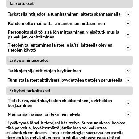
Tarkoitukset
ilo ajaa,mutta
makuasioista ei voi kiistellä.
Tarkat sijaintitiedot ja tunnistaminen laitetta skannaamalla
Kohdennettu mainonta ja mainonnan mittaaminen
Äänestä
Kommentoi
Personoitu sisältö, sisällön mittaaminen, yleisötutkimus ja
palvelujen kehittäminen
Tietojen tallentaminen laitteelle ja/tai laitteella olevien
Kommentoi aloitusta...
tietojen käyttö
Erityisominaisuudet
Ketjusta on poistettu
0
sääntöjenvastaista viestiä.
Tarkkojen sijaintitietojen käyttäminen
Tunnista laitteet aktiivisesti pyydettyjen tietojen perusteella
Takaisin ylös
Erityiset tarkoitukset
LUETUIMMAT KESKUSTELUT
Tietoturva, väärinkäytösten ehkäiseminen ja virheiden
korjaaminen
PÄIVÄ
VIIKKO
KUUKAUSI
Mainonnan ja sisällön tekninen jakelu
Hyväksymällä sallit tietojesi käsittelyn. Suostumuksesi koskee
301
Martinan bisneksillä ei mene hyvin
tätä palvelua, hyväksymättä jättäminen voi vaikuttaa
1273
https://www.iltalehti.fi/viihdeuutiset/a/c46da6ab-340f-4790-aaa7-0865eed2336 Yrityksen konkurssihakemus on tullut kärä
asiakaskokemukseesi. Jotkut teknologiat saattavat perustella
05.08.2026 05:51
Kotimaiset julkkisjuorut
tietojen käsittelyä oikeutetulla edulla, voit vastustaa tätä tai