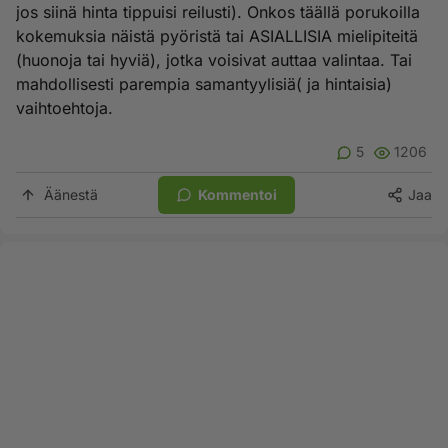
jos siinä hinta tippuisi reilusti). Onkos täällä porukoilla
kokemuksia näistä pyöristä tai ASIALLISIA mielipiteitä
(huonoja tai hyviä), jotka voisivat auttaa valintaa. Tai
mahdollisesti parempia samantyylisiä( ja hintaisia)
vaihtoehtoja.
5
1206
Äänestä
Kommentoi
Jaa