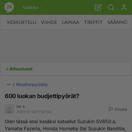
Valikko
KESKUSTELU
VIIHDE
LAINAA
TREFFIT
SÄÄNNÖT
Aihealueet
Moottoripyöräily
600 luokan budjettipyörät?
ER-5
Ilmoita
2001-01-23 17:47:00
Olen tässä ensi kesäksi katsellut Suzukin SV650:a,
Yamaha Fazeria, Honda Hornetia (tai Suzukin Banditia,