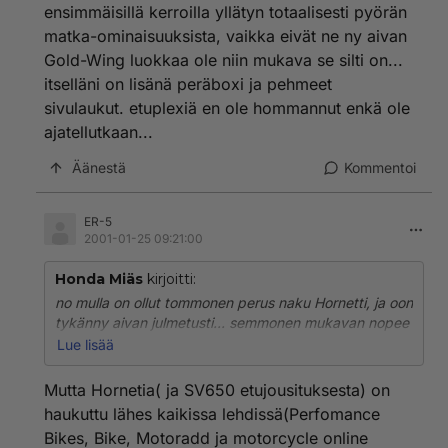
ensimmäisillä kerroilla yllätyn totaalisesti pyörän
matka-ominaisuuksista, vaikka eivät ne ny aivan
Gold-Wing luokkaa ole niin mukava se silti on...
itselläni on lisänä peräboxi ja pehmeet
sivulaukut. etuplexiä en ole hommannut enkä ole
ajatellutkaan...
Äänestä
Kommentoi
ER-5
2001-01-25 09:21:00
Honda Miäs
kirjoitti:
no mulla on ollut tommonen perus naku Hornetti, ja oon
tykänny aivan julmetusti... semmonen mukavan nopee
ohjauksinen, olematta silti levoton...
Lue lisää
reissuja on tullu muutama heitettyä ja ensimmäisillä
kerroilla yllätyn totaalisesti pyörän matka-
Mutta Hornetia( ja SV650 etujousituksesta) on
ominaisuuksista, vaikka eivät ne ny aivan Gold-Wing
haukuttu lähes kaikissa lehdissä(Perfomance
luokkaa ole niin mukava se silti on... itselläni on lisänä
Bikes, Bike, Motoradd ja motorcycle online
peräboxi ja pehmeet sivulaukut. etuplexiä en ole