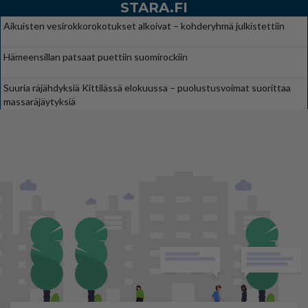
STARA.FI
Aikuisten vesirokkorokotukset alkoivat – kohderyhmä julkistettiin
Hämeensillan patsaat puettiin suomirockiin
Suuria räjähdyksiä Kittilässä elokuussa – puolustusvoimat suorittaa
massaräjäytyksiä