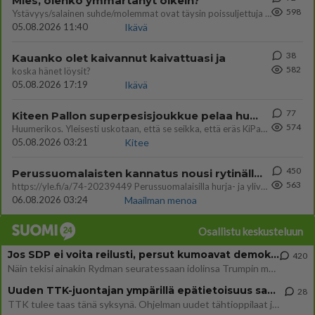
Mies, olenko ymmärtänyt oikein?
598
Ystävyys/salainen suhde/molemmat ovat täysin poissuljettuja asioita? Nainen
05.08.2026 11:40
Ikävä
38
Kauanko olet kaivannut kaivattuasi ja
582
koska hänet löysit?
05.08.2026 17:19
Ikävä
77
Kiteen Pallon superpesisjoukkue pelaa huumeiden vaikutuksen alaisena
574
Huumerikos. Yleisesti uskotaan, että se seikka, että eräs KiPan pelaaja kärähtää huumeista, on vain jäävuoren huippu. M
05.08.2026 03:21
Kitee
450
Perussuomalaisten kannatus nousi rytinällä Ylen tänään julkaisemassa tuoreimmassa gallup-kyselyssä.
563
https://yle.fi/a/74-20239449 Perussuomalaisilla hurja- ja ylivoimaisesti suurin nousu tässä uudessa Ylen gallupissa. Kyl
06.08.2026 03:24
Maailman menoa
Osallistu keskusteluun
Jos SDP ei voita reilusti, persut kumoavat demokratian Suomesta
420
Näin tekisi ainakin Rydman seuratessaan idolinsa Trumpin mallia https://www.is.fi/politiikka/art-2000012187244.html
Uuden TTK-juontajan ympärillä epätietoisuus sakenee - Nyt MTV hämmentää soppaa
28
TTK tulee taas tänä syksynä. Ohjelman uudet tähtioppilaat julkistetaan torstaina 6. elokuuta klo 14 alkavassa lehdistö