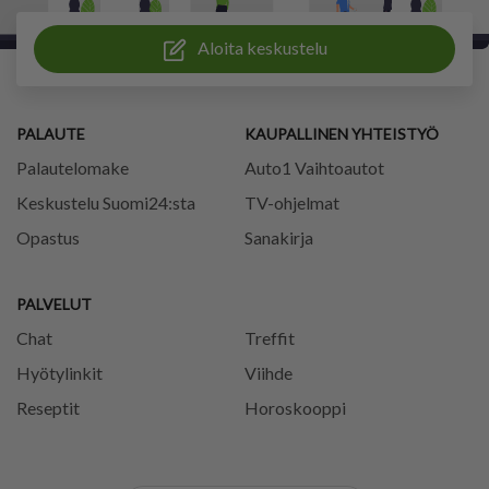
Aloita keskustelu
PALAUTE
KAUPALLINEN YHTEISTYÖ
Palautelomake
Auto1 Vaihtoautot
Keskustelu Suomi24:sta
TV-ohjelmat
Opastus
Sanakirja
PALVELUT
Chat
Treffit
Hyötylinkit
Viihde
Reseptit
Horoskooppi