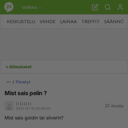
Valikko
KESKUSTELU
VIIHDE
LAINAA
TREFFIT
SÄÄNNÖT
Aihealueet
Piirretyt
Mist sais pelin ?
( ( (.) (.) ) )
Ilmoita
2001-01-19 20:46:00
Mist sais goldin tai silverin?