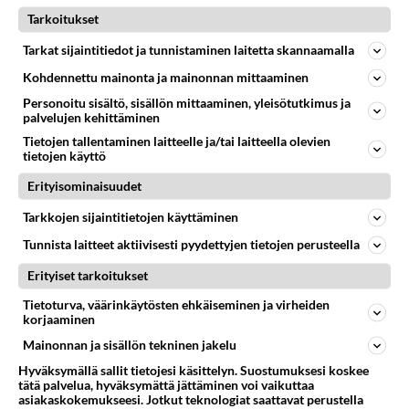
74
Mies, olenko ymmärtänyt oikein?
Tarkoitukset
683
Ystävyys/salainen suhde/molemmat ovat täysin poissuljettuja asioita? Nainen
Tarkat sijaintitiedot ja tunnistaminen laitetta skannaamalla
05.08.2026 11:40
Ikävä
Kohdennettu mainonta ja mainonnan mittaaminen
102
Kiteen Pallon superpesisjoukkue pelaa huumeiden vaikutuksen alaisena
Personoitu sisältö, sisällön mittaaminen, yleisötutkimus ja
675
Huumerikos. Yleisesti uskotaan, että se seikka, että eräs KiPan pelaaja kärähtää huumeista, on vain jäävuoren huippu. M
palvelujen kehittäminen
05.08.2026 03:21
Kitee
Tietojen tallentaminen laitteelle ja/tai laitteella olevien
tietojen käyttö
465
Perussuomalaisten kannatus nousi rytinällä Ylen tänään julkaisemassa tuoreimmassa gallup-kyselyssä.
632
Erityisominaisuudet
https://yle.fi/a/74-20239449 Perussuomalaisilla hurja- ja ylivoimaisesti suurin nousu tässä uudessa Ylen gallupissa. Kyl
06.08.2026 03:24
Maailman menoa
Tarkkojen sijaintitietojen käyttäminen
38
Kauanko olet kaivannut kaivattuasi ja
Tunnista laitteet aktiivisesti pyydettyjen tietojen perusteella
612
koska hänet löysit?
Erityiset tarkoitukset
05.08.2026 17:19
Ikävä
Tietoturva, väärinkäytösten ehkäiseminen ja virheiden
Osallistu keskusteluun
korjaaminen
Mainonnan ja sisällön tekninen jakelu
Muistatko Mikkelin panttivankidraaman?
2
Uusi draamasarja järkyttävästä tapauksesta on tulossa. Tositapahtumiin perustuva sarja ammentaa vuoden 1986 Mikkelin pan
Hyväksymällä sallit tietojesi käsittelyn. Suostumuksesi koskee
tätä palvelua, hyväksymättä jättäminen voi vaikuttaa
Ernest Lawson täräytti erikoisen heiton TTK-lehdistötilaisuudessa: " Onko tässä tarkoituksena...?"
1
asiakaskokemukseesi. Jotkut teknologiat saattavat perustella