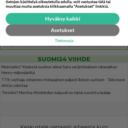
Ernest Lawson esitteli uudet TTK-tähtioppilaat ja opettajat torstaina 6.8. lehdistölle. Tulevalla kaudella on yksi hausk
tietojen käsittelyä oikeutetulla edulla, voit vastustaa tätä tai
muuttaa muita asetuksia klikkaamalla "Asetukset" linkkiä.
Jos SDP ei voita reilusti, persut kumoavat demokratian Suomesta
465
Näin tekisi ainakin Rydman seuratessaan idolinsa Trumpin mallia https://www.is.fi/politiikka/art-2000012187244.html
Hyväksy kaikki
Uuden TTK-juontajan ympärillä epätietoisuus sakenee - Nyt MTV hämmentää soppaa
34
Asetukset
TTK tulee taas tänä syksynä. Ohjelman uudet tähtioppilaat julkistetaan torstaina 6. elokuuta klo 14 alkavassa lehdistö
Mitä tuot pöytään parisuhteessa?
450
Tietosuoja
Siinäpä se kysymys on otsikossa. Mitäpä siis tuot/toisit pöytään parisuhteessa? Oletko mies vai nainen? Koetko sen mitä
SUOMI24 VIIHDE
Muistatko? Kädestä suuhun elävä Satu sai jättimäisen rahasalkun
Henry-miljonääriltä
TTK-voittaja Johannes Holopainen paljasti iloisen uutisen - Tätä moni
ehti jo odottaa
Tiesitkö? Martina Aitolehden isäpuoli on tämä suosittu laulaja
Keskustele vapaasti aiheesta kuin