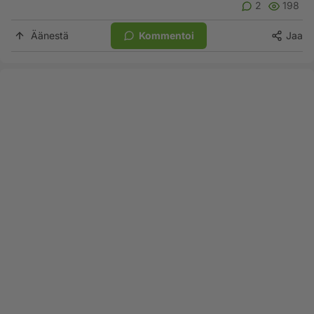
2
198
Äänestä
Kommentoi
Jaa