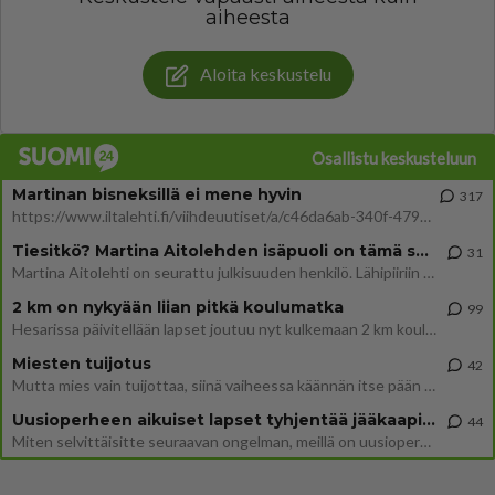
aiheesta
Aloita keskustelu
Osallistu keskusteluun
Martinan bisneksillä ei mene hyvin
317
https://www.iltalehti.fi/viihdeuutiset/a/c46da6ab-340f-4790-aaa7-0865eed2336 Yrityksen konkurssihakemus on tullut kärä
Tiesitkö? Martina Aitolehden isäpuoli on tämä suosittu laulaja
31
Martina Aitolehti on seurattu julkisuuden henkilö. Lähipiiriin mahtuu muitakin tunnettuja henkilöitä. Tiesitkö, että Ma
2 km on nykyään liian pitkä koulumatka
99
Hesarissa päivitellään lapset joutuu nyt kulkemaan 2 km kouluun jösses. Ruostefillarilla tuo matka menee vaikka miten äk
Miesten tuijotus
42
Mutta mies vain tuijottaa, siinä vaiheessa käännän itse pään pois. Mikä juttu? Yleensä jos joku tuijottaa tai katsoo, hä
Uusioperheen aikuiset lapset tyhjentää jääkaapin käydessään
44
Miten selvittäisitte seuraavan ongelman, meillä on uusioperhe, minulla teini-ikäiset lapset ja puolisolla aikuiset, jotk