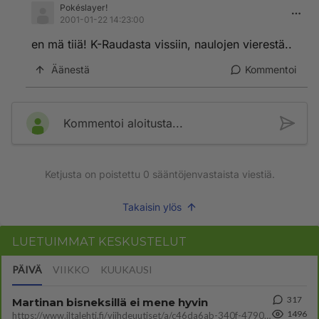
Pokéslayer!
2001-01-22 14:23:00
en mä tiiä! K-Raudasta vissiin, naulojen vierestä..
Äänestä
Kommentoi
Kommentoi aloitusta...
Ketjusta on poistettu
0
sääntöjenvastaista viestiä.
Takaisin ylös
LUETUIMMAT KESKUSTELUT
PÄIVÄ
VIIKKO
KUUKAUSI
317
Martinan bisneksillä ei mene hyvin
1496
https://www.iltalehti.fi/viihdeuutiset/a/c46da6ab-340f-4790-aaa7-0865eed2336 Yrityksen konkurssihakemus on tullut kärä