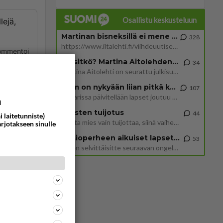
Osallistu keskusteluun
lejä,
Martinan bisneksillä ei mene hyvin
328
https://www.iltalehti.fi/viihdeuutiset/a/c46da6ab-340f-4790-aaa7-0865eed2336 Yrityksen konkurssihakemus on tullut kärä
ommentoi
Tiesitkö? Martina Aitolehden isäpuoli on tämä suosittu laulaja
34
Martina Aitolehti on seurattu julkisuuden henkilö. Lähipiiriin mahtuu muitakin tunnettuja henkilöitä. Tiesitkö, että Ma
2 km on nykyään liian pitkä koulumatka
107
Hesarissa päivitellään lapset joutuu nyt kulkemaan 2 km kouluun jösses. Ruostefillarilla tuo matka menee vaikka miten äk
a
Miesten tuijotus
44
i laitetunniste)
Mutta mies vain tuijottaa, siinä vaiheessa käännän itse pään pois. Mikä juttu? Yleensä jos joku tuijottaa tai katsoo, hä
arjotakseen sinulle
ommentoi
Uusioperheen aikuiset lapset tyhjentää jääkaapin käydessään
53
Miten selvittäisitte seuraavan ongelman, meillä on uusioperhe, minulla teini-ikäiset lapset ja puolisolla aikuiset, jotk
ommentoi