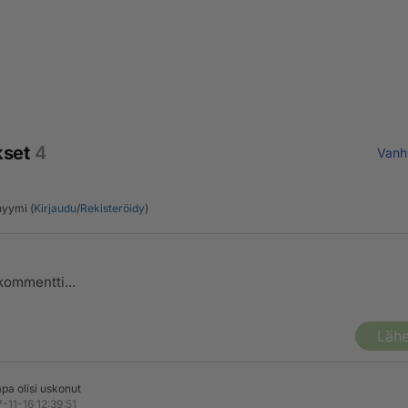
kset
4
Vanh
yymi (
Kirjaudu
/
Rekisteröidy
)
Lähe
pa olisi uskonut
-11-16 12:39:51