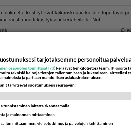
luulin että kristityt ovat taikauskoaan kaikille tuputtavia pel
mä viesti muutti käsitykseni kertaheitolla. Not.
estä
K
KKEET!
-11-16 12:40:31
uostumuksesi tarjotaksemme personoitua palvelu
EET!
nen osapuolen toimittajat (73)
keräävät henkilötietoja (esim. IP-osoite ta
 muita teknisiä keinoja tietojen tallentamiseen ja lukemiseen laitteellasi t
estä
K
a mainoksia ja parhaan mahdollisen asiakaskokemuksen.
anit tarvitsevat suostumuksesi seuraaviin:
askostaja
-11-21 12:21:37
t ja tunnistaminen laitetta skannaamalla
 kumarra mitään enkä ketään.
ta ja mainonnan mittaaminen
estä
K
sisällön mittaaminen, yleisötutkimus ja palvelujen kehittäminen