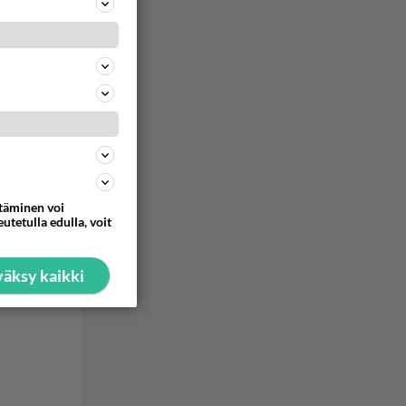
paljon
ommentoi
ttäminen voi
utetulla edulla, voit
äksy kaikki