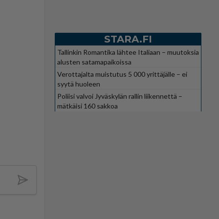
STARA.FI
Tallinkin Romantika lähtee Italiaan – muutoksia
alusten satamapaikoissa
Verottajalta muistutus 5 000 yrittäjälle – ei
syytä huoleen
Poliisi valvoi Jyväskylän rallin liikennettä –
mätkäisi 160 sakkoa