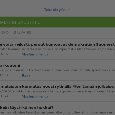
Takaisin ylös
MMAT KESKUSTELUT
IKKO
KUUKAUSI
ei voita reilusti, persut kumoavat demokratian Suomes
09:02
Maailman menoa
 arkuuteni
16:54
Ikävä
Perussuomalaisten kannatus nousi rytinäll
03:24
Maailman menoa
ein täysi-ikäinen hukkui?