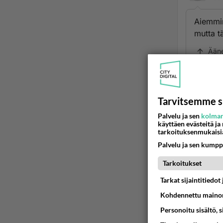
Aiemmin 
mutta tä
Ään
LÄÄ
2007
Tarvitsemme s
LÄÄKK
Palvelu ja sen
kolman
käyttäen evästeitä ja
Ään
tarkoituksenmukaisi
Palvelu ja sen kumpp
Varv
2007
Tarkoitukset
Tarkat sijaintitiedo
Minä en
Kohdennettu mainon
Ään
Personoitu sisältö, 