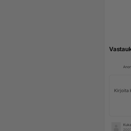
Vastau
Anon
Kuka
2007