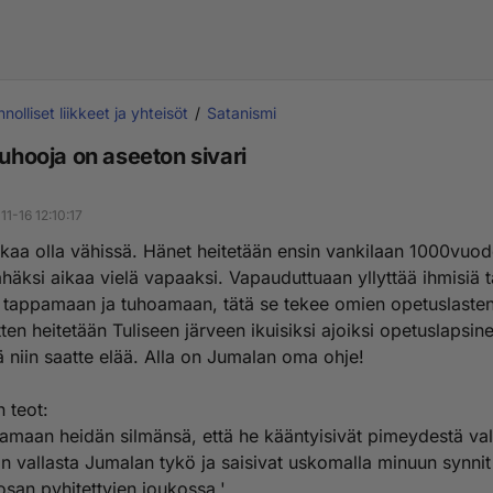
nolliset liikkeet ja yhteisöt
Satanismi
tuhooja on aseeton sivari
1-16 12:10:17
lkaa olla vähissä. Hänet heitetään ensin vankilaan 1000vuod
häksi aikaa vielä vapaaksi. Vapauduttuaan yllyttää ihmisiä 
 tappamaan ja tuhoamaan, tätä se tekee omien opetuslasten
ten heitetään Tuliseen järveen ikuisiksi ajoiksi opetuslapsin
 niin saatte elää. Alla on Jumalan oma ohje!
 teot:
amaan heidän silmänsä, että he kääntyisivät pimeydestä va
an vallasta Jumalan tykö ja saisivat uskomalla minuun synnit
osan pyhitettyjen joukossa.'