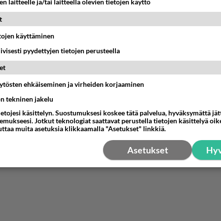
n laitteelle ja/tai laitteella olevien tietojen käyttö
-02-08 11:03:54
t
 totta. Ikävä kyllä tämä sivari aikoo viedä mahdolisimman 
etojen käyttäminen
mukanaan.
iivisesti pyydettyjen tietojen perusteella
estä
K
et
äytösten ehkäiseminen ja virheiden korjaaminen
ön tekninen jakelu
ietojesi käsittelyn. Suostumuksesi koskee tätä palvelua, hyväksymättä jä
mukseesi. Jotkut teknologiat saattavat perustella tietojen käsittelyä oike
uttaa muita asetuksia klikkaamalla "Asetukset" linkkiä.
Asetukset
Hyv