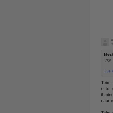
m
2
Mes
VKP 
Saman
Lue l
Harmi
järje
Toimi
ei toi
ihmine
naurun
Toimin