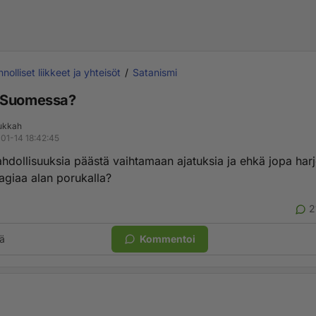
nolliset liikkeet ja yhteisöt
Satanismi
 Suomessa?
ukkah
01-14 18:42:45
hdollisuuksia päästä vaihtamaan ajatuksia ja ehkä jopa har
giaa alan porukalla?
2
ä
Kommentoi