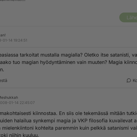
Lähe
an!
-01-14 19:24:51
easiassa tarkoitat mustalla magialla? Oletko itse satanisti, va
taako tuo magian hyödyntäminen vain muuten? Magia kiinn
n.
estä
K
Meshukkah
008-01-14 22:45:07
makohtaisesti kiinnostaa. En siis ole tekemässä mitään tutk
uiden halailua synkempi magia ja VKP filosofia kuvailevat a
a mielenkiintoni kohteita paremmin kuin pelkkä satanismi va
toki niihin kuuluu.