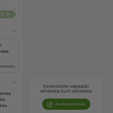
tä
i
ostaa
ommentoi
Keskustele vapaasti
aiheesta kuin aiheesta
ielmaa
ika
Aloita keskustelu
ikka