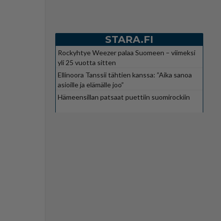
STARA.FI
Rockyhtye Weezer palaa Suomeen – viimeksi
yli 25 vuotta sitten
Ellinoora Tanssii tähtien kanssa: ”Aika sanoa
asioille ja elämälle joo”
Hämeensillan patsaat puettiin suomirockiin