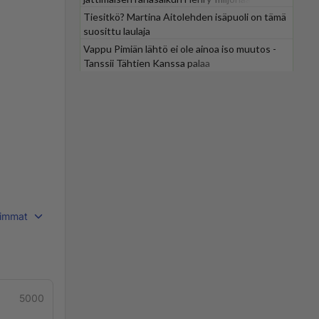
Tiesitkö? Martina Aitolehden isäpuoli on tämä
suosittu laulaja
Vappu Pimiän lähtö ei ole ainoa iso muutos -
Tanssii Tähtien Kanssa palaa
immat
5000