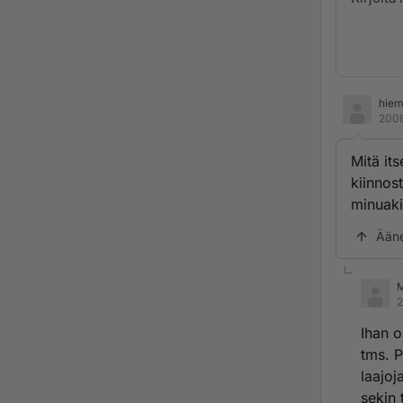
hiem
2008
Mitä its
kiinnos
minuaki
Ään
2
Ihan o
tms. P
laajoj
sekin 