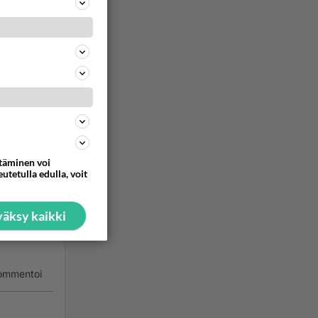
ommentoi
ai
a on
ilua
i myös
ttäminen voi
utetulla edulla, voit
sti
äksy kaikki
ommentoi