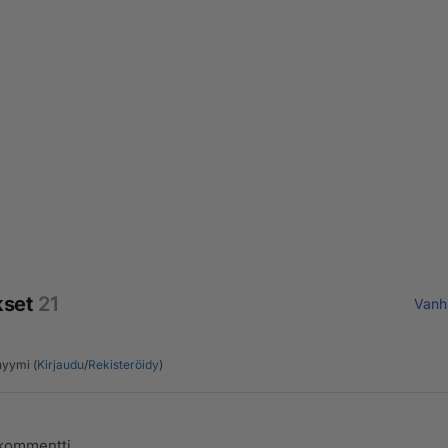
kset
21
Vanh
yymi (
Kirjaudu
/
Rekisteröidy
)