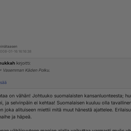
inätaasen
008-01-16 16:16:38
hukkah
kirjoitti:
= Vasemman Käden Polku.
laisia omilla tahoillaan jos jotakin magiaa harjoittavia varmasti löytyy
isää
 vain että ainakin toistaiseksi näyttäisi siltä että yhteistoimintaa tai 
stäytymistä on tarjolla vähemmän. Miksiköhän?!
ntaa on vähän! Johtuuko suomalaisten kansanluonteesta; h
mi, ja selvinpäin ei kehtaa! Suomalaisen kuuluu olla tavalline
n joka alituiseen miettii mitä muut hänestä ajattelee. Erilais
aihe ja häpeä.
nan vähäisyyteen magian alalla vaikuttaa varmasti myös yh