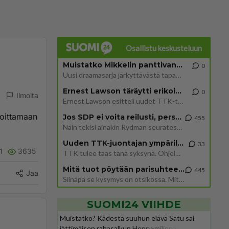
Osallistu keskusteluun
Muistatko Mikkelin panttivankidraaman?
0
Uusi draamasarja järkyttävästä tapauksesta on tulossa. Tositapahtumiin perustuva sarja ammentaa vuoden 1986 Mikkelin pan
Ernest Lawson täräytti erikoisen heiton TTK-lehdistötilaisuudessa: " Onko tässä tarkoituksena...?"
0
Ilmoita
Ernest Lawson esitteli uudet TTK-tähtioppilaat ja opettajat torstaina 6.8. lehdistölle. Tulevalla kaudella on yksi hausk
joittamaan
Jos SDP ei voita reilusti, persut kumoavat demokratian Suomesta
455
Näin tekisi ainakin Rydman seuratessaan idolinsa Trumpin mallia https://www.is.fi/politiikka/art-2000012187244.html
Uuden TTK-juontajan ympärillä epätietoisuus sakenee - Nyt MTV hämmentää soppaa
33
1
3635
TTK tulee taas tänä syksynä. Ohjelman uudet tähtioppilaat julkistetaan torstaina 6. elokuuta klo 14 alkavassa lehdistö
Mitä tuot pöytään parisuhteessa?
445
Jaa
Siinäpä se kysymys on otsikossa. Mitäpä siis tuot/toisit pöytään parisuhteessa? Oletko mies vai nainen? Koetko sen mitä
SUOMI24 VIIHDE
Muistatko? Kädestä suuhun elävä Satu sai
jättimäisen rahasalkun Henry-miljonääriltä