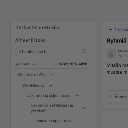
Keskustelun etusivu
Uskon
Aiheet listaus
Ryhmiä
Mesh
2008-
KAIKKI AIHEET
NYKYINEN AIHE
Mitään ma
mustaa ma
Keskustelu24
Yhteiskunta
Uskonnot ja uskomukset
Äänest
Uskonnolliset liikkeet ja
yhteisöt
Ihmeiden oppikurssi