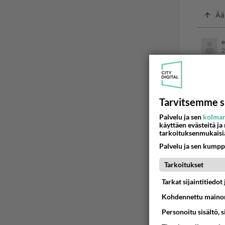
Ää
e
2
Mes
Ihan 
Puide
Tarvitsemme s
miele
Lue l
kuulu
Palvelu ja sen
kolman
käyttäen evästeitä ja
Touhua
tarkoituksenmukaisi
(tai s
Palvelu ja sen kumpp
rituaa
olemas
Tarkoitukset
energi
Tarkat sijaintitiedo
tarkoi
Kohdennettu mainon
Mistä
Personoitu sisältö, 