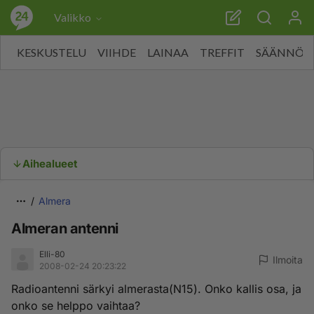
Valikko
KESKUSTELU
VIIHDE
LAINAA
TREFFIT
SÄÄNNÖT
Aihealueet
Almera
Almeran antenni
Elli-80
Ilmoita
2008-02-24 20:23:22
Radioantenni särkyi almerasta(N15). Onko kallis osa, ja
onko se helppo vaihtaa?