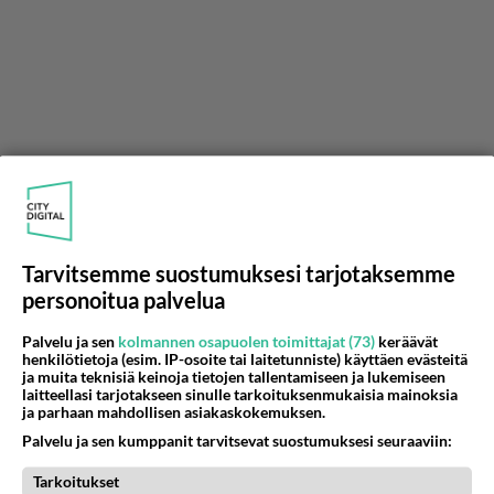
Tarvitsemme suostumuksesi tarjotaksemme
personoitua palvelua
Palvelu ja sen
kolmannen osapuolen toimittajat (73)
keräävät
henkilötietoja (esim. IP-osoite tai laitetunniste) käyttäen evästeitä
ja muita teknisiä keinoja tietojen tallentamiseen ja lukemiseen
laitteellasi tarjotakseen sinulle tarkoituksenmukaisia mainoksia
ja parhaan mahdollisen asiakaskokemuksen.
Palvelu ja sen kumppanit tarvitsevat suostumuksesi seuraaviin:
Tarkoitukset