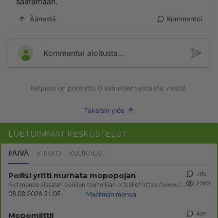
säätämään.
Äänestä
Kommentoi
Kommentoi aloitusta...
Ketjusta on poistettu
0
sääntöjenvastaista viestiä.
Takaisin ylös
LUETUIMMAT KESKUSTELUT
PÄIVÄ
VIIKKO
KUUKAUSI
705
Poliisi yritti murhata mopopojan
2280
Nyt menee kissalan poikien touhu liian pitkälle! https://www.is.fi/kotimaa/art-2000012193221.html Karu video mopomiiti
08.08.2026 21:05
Maailman menoa
409
Mopomiitti!