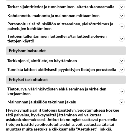
Tarkat sijaintitiedot ja tunnistaminen laitetta skannaamalla
Kohdennettu mainonta ja mainonnan mittaaminen
l
2010-03-14 08:52:03
Personoitu sisältö, sisällön mittaaminen, yleisötutkimus ja
palvelujen kehittäminen
Taina
kirjoitti:
Tietojen tallentaminen laitteelle ja/tai laitteella olevien
Minullakin on malli N15 96-00 ja siitä hajosi antenni:
tietojen käyttö
siis piiska ja se musta kiinnikeosa käyttö-
Erityisominaisuudet
kelvottomia - autoon jäi vain reiät ja radiosta tuleva
Lue lisää
piuha liittimineen.
Tarkkojen sijaintitietojen käyttäminen
Kysyin merkkikorjaamosta; olisi maksanut 92 euroa -
2000-luvun Almerasta meni kattoantennista, joka
en halua satsata vanhaan autoon tuollaista summaa.
Tunnista laitteet aktiivisesti pyydettyjen tietojen perusteella
on tuulilasin yläpuolella edessä keskellä, piiska
Kerro ihmeessä, jos sait jostain edullisemmin, kiitos!
aivan juuresta poikki. Pitäs siis vaihtaa myös
Erityiset tarkoitukset
antennin jalka. Miten sen saa irti ja uuden tilalle?
Tietoturva, väärinkäytösten ehkäiseminen ja virheiden
Pitääkö verhoilua purkaa? Pääseekö käsiksi
korjaaminen
ulkopuolelta?
Mainonnan ja sisällön tekninen jakelu
Hyväksymällä sallit tietojesi käsittelyn. Suostumuksesi koskee
Äänestä
Kommentoi
tätä palvelua, hyväksymättä jättäminen voi vaikuttaa
asiakaskokemukseesi. Jotkut teknologiat saattavat perustella
tietojen käsittelyä oikeutetulla edulla, voit vastustaa tätä tai
TEST656
muuttaa muita asetuksia klikkaamalla "Asetukset" linkkiä.
2010-03-15 15:05:43