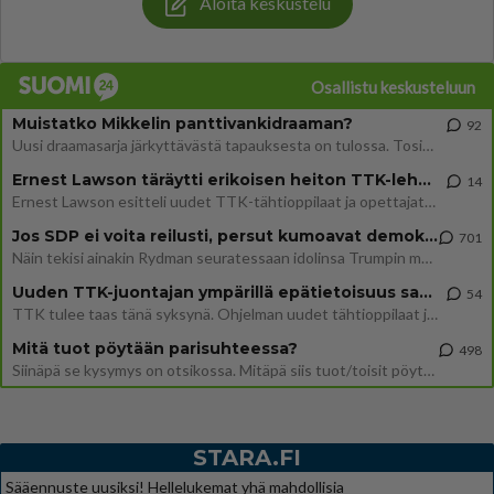
Aloita keskustelu
Osallistu keskusteluun
Muistatko Mikkelin panttivankidraaman?
92
Uusi draamasarja järkyttävästä tapauksesta on tulossa. Tositapahtumiin perustuva sarja ammentaa vuoden 1986 Mikkelin pan
Ernest Lawson täräytti erikoisen heiton TTK-lehdistötilaisuudessa: " Onko tässä tarkoituksena...?"
14
Ernest Lawson esitteli uudet TTK-tähtioppilaat ja opettajat torstaina 6.8. lehdistölle. Tulevalla kaudella on yksi hausk
Jos SDP ei voita reilusti, persut kumoavat demokratian Suomesta
701
Näin tekisi ainakin Rydman seuratessaan idolinsa Trumpin mallia https://www.is.fi/politiikka/art-2000012187244.html
Uuden TTK-juontajan ympärillä epätietoisuus sakenee - Nyt MTV hämmentää soppaa
54
TTK tulee taas tänä syksynä. Ohjelman uudet tähtioppilaat julkistetaan torstaina 6. elokuuta klo 14 alkavassa lehdistö
Mitä tuot pöytään parisuhteessa?
498
Siinäpä se kysymys on otsikossa. Mitäpä siis tuot/toisit pöytään parisuhteessa? Oletko mies vai nainen? Koetko sen mitä
STARA.FI
Sääennuste uusiksi! Hellelukemat yhä mahdollisia