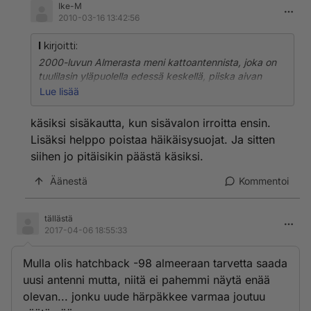
Ike-M
2010-03-16 13:42:56
l
kirjoitti:
2000-luvun Almerasta meni kattoantennista, joka on
tuulilasin yläpuolella edessä keskellä, piiska aivan
juuresta poikki. Pitäs siis vaihtaa myös antennin jalka.
Lue lisää
Miten sen saa irti ja uuden tilalle? Pitääkö verhoilua
purkaa? Pääseekö käsiksi ulkopuolelta?
käsiksi sisäkautta, kun sisävalon irroitta ensin.
Lisäksi helppo poistaa häikäisysuojat. Ja sitten
siihen jo pitäisikin päästä käsiksi.
Äänestä
Kommentoi
tällästä
2017-04-06 18:55:33
Mulla olis hatchback -98 almeeraan tarvetta saada
uusi antenni mutta, niitä ei pahemmi näytä enää
olevan... jonku uude härpäkkee varmaa joutuu