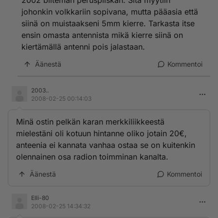
2002 bilteman peruspiiskan. Sitä myytiin
johonkin volkkariin sopivana, mutta pääasia että
siinä on muistaakseni 5mm kierre. Tarkasta itse
ensin omasta antennista mikä kierre siinä on
kiertämällä antenni pois jalastaan.
Äänestä
Kommentoi
2003..
2008-02-25 00:14:03
Minä ostin pelkän karan merkkiliikkeestä
mielestäni oli kotuun hintanne oliko jotain 20€,
anteenia ei kannata vanhaa ostaa se on kuitenkin
olennainen osa radion toimminan kanalta.
Äänestä
Kommentoi
Elli-80
2008-02-25 14:34:32