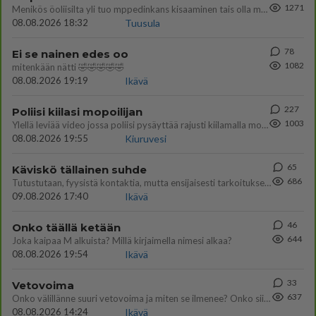
1271
Menikös öoliisilta yli tuo mppedinkans kisaaminen tais olla melkoinen riski vahigoittaa tarpeettomasti jopa kuolla tuoss
08.08.2026 18:32
Tuusula
78
Ei se nainen edes oo
1082
mitenkään nätti 🤣🤣🤣🤣🤣
08.08.2026 19:19
Ikävä
227
Poliisi kiilasi mopoilijan
1003
Ylellä leviää video jossa poliisi pysäyttää rajusti kiilamalla mopo pojan. Toivottavasti poliisi ottaa tuosta mallia myö
08.08.2026 19:55
Kiuruvesi
65
Käviskö tällainen suhde
686
Tutustutaan, fyysistä kontaktia, mutta ensijaisesti tarkoituksena ei ole aloittaa mitään virallista tai rikkoa mitään? E
09.08.2026 17:40
Ikävä
46
Onko täällä ketään
644
Joka kaipaa M alkuista? Millä kirjaimella nimesi alkaa?
08.08.2026 19:54
Ikävä
33
Vetovoima
637
Onko välillänne suuri vetovoima ja miten se ilmenee? Onko siitä haittaa?
08.08.2026 14:24
Ikävä