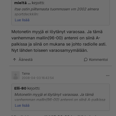
mieltä ...
kirjoitti:
Itse ostin piiltemasta tuommosen vm 2002 almera
sportdeckkiin:
http://www.biltema.fi/osteri/osteri.cgi?sivu=skriptisivu
Lue lisää
t/index_kauppa.htm&linkki=31603.htm&tuote=31603
Motonetin myyjä ei löytänyt varaosaa. Ja tämä
Ota vanha piiska mukaan ja vertaa sitä tuohon paikan
vanhemman mallin(96-00) antenni on siinä A-
päällä.
palkissa ja siinä on mukana se johto radiolle asti.
Nyt lähden toiseen varaosamyymälään.
Äänestä
Kommentoi
Taina
2008-04-03 16:42:54
Elli-80
kirjoitti:
Motonetin myyjä ei löytänyt varaosaa. Ja tämä
vanhemman mallin(96-00) antenni on siinä A-palkissa
ja siinä on mukana se johto radiolle asti. Nyt lähden
Lue lisää
toiseen varaosamyymälään.