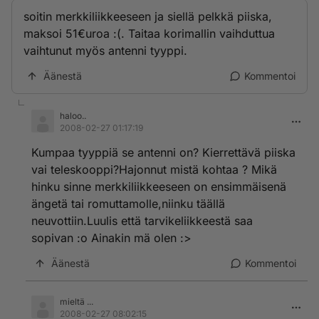
soitin merkkiliikkeeseen ja siellä pelkkä piiska,
maksoi 51€uroa :(. Taitaa korimallin vaihduttua
vaihtunut myös antenni tyyppi.
Äänestä
Kommentoi
haloo..
2008-02-27 01:17:19
Kumpaa tyyppiä se antenni on? Kierrettävä piiska
vai teleskooppi?Hajonnut mistä kohtaa ? Mikä
hinku sinne merkkiliikkeeseen on ensimmäisenä
ängetä tai romuttamolle,niinku täällä
neuvottiin.Luulis että tarvikeliikkeestä saa
sopivan :o Ainakin mä olen :>
Äänestä
Kommentoi
mieltä ...
2008-02-27 08:02:15