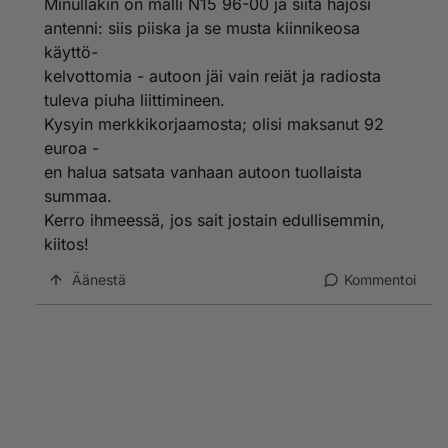
Minullakin on malli N15 96-00 ja siitä hajosi
antenni: siis piiska ja se musta kiinnikeosa
käyttö-
kelvottomia - autoon jäi vain reiät ja radiosta
tuleva piuha liittimineen.
Kysyin merkkikorjaamosta; olisi maksanut 92
euroa -
en halua satsata vanhaan autoon tuollaista
summaa.
Kerro ihmeessä, jos sait jostain edullisemmin,
kiitos!
Äänestä
Kommentoi