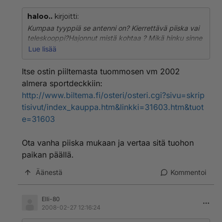
haloo..
kirjoitti:
Kumpaa tyyppiä se antenni on? Kierrettävä piiska vai
teleskooppi?Hajonnut mistä kohtaa ? Mikä hinku sinne
merkkiliikkeeseen on ensimmäisenä ängetä tai
Lue lisää
romuttamolle,niinku täällä neuvottiin.Luulis että
tarvikeliikkeestä saa sopivan :o Ainakin mä olen :>
Itse ostin piiltemasta tuommosen vm 2002
almera sportdeckkiin:
http://www.biltema.fi/osteri/osteri.cgi?sivu=skrip
tisivut/index_kauppa.htm&linkki=31603.htm&tuot
e=31603
Ota vanha piiska mukaan ja vertaa sitä tuohon
paikan päällä.
Äänestä
Kommentoi
Elli-80
2008-02-27 12:16:24