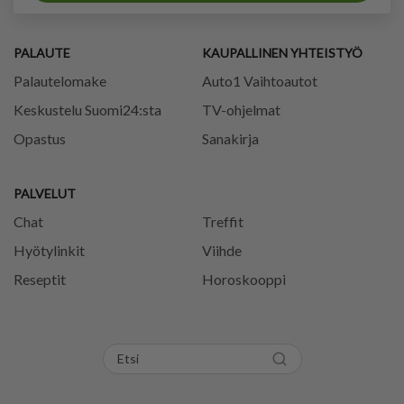
PALAUTE
KAUPALLINEN YHTEISTYÖ
Palautelomake
Auto1 Vaihtoautot
Keskustelu Suomi24:sta
TV-ohjelmat
Opastus
Sanakirja
PALVELUT
Chat
Treffit
Hyötylinkit
Viihde
Reseptit
Horoskooppi