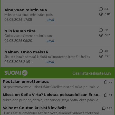
34
Aina vaan mietin sua
618
Miksen saa sinua mielestäni pois
08.08.2026 17:08
Ikävä
88
Niin kauan tätä
607
Onko vuotesi menneet hukkaan
09.08.2026 06:20
Ikävä
43
Nainen. Onko meissä
591
Sinusta jotain samaa? Näköä tai luonteenpiirteitä? Utelias
07.08.2026 21:51
Ikävä
Osallistu keskusteluun
Poutalan onnettomuus
29
https://www.mtvuutiset.fi/artikkeli/ministeri-mika-poutala-vakavassa-onnettomuudessa/9375980 Kumma kun jutussa ei manit
Missä on Sofia Virta? Loistaa poissaolollaan Erikoisjoukot uudelta kaudelta
11
Vihreiden puheenjohtaja, kansanedustaja Sofia Virta pääsi otsikoihin, kun tieto hänen osallistumisestaan Erikoisjoukot-k
Valheet Ceutan kriisistä leviävät
225
"Lukuisat suomenkieliset tilit ovat jakaneet videota todisteena siitä, että siirtolaisjoukot aiheuttavat edelleen Ceutas