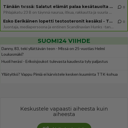
Tänään tv:ssä: Salatut elämät palaa kesätauolta - Tässä hieman juonipaljastuksia
0
Pihlajakatu 23 B on täynnä naurua, itkua, rakkautta ja suuria salaisuuksia. Suomalaisten yksi pitkäikäisimmistä draamas
Esko Eerikäinen lopetti testosteronit kesäksi - Tämä ikävä vaikutus iski heti
0
Juontaja, mediapersoona ja entinen Scandinavian Hunks -tanssija Esko Eerikäinen on tunnettu avoimuudestaan. Nyt Eerikäi
SUOMI24 VIIHDE
Danny, 83, teki yllättävän teon - Missä on 25-vuotias Helmi
Loukasmäki?
Huoli heräsi - Erikoisjoukot tulevasta kaudesta tyly paljastus
Yllätyitkö? Vappu Pimiä ei kärvistele kesken kuuminta TTK-kohua
Keskustele vapaasti aiheesta kuin
aiheesta