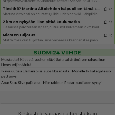
https://www.iltalehti.fi/viihdeuutiset/a/c46da6ab-340f-4790-aaa7-0865eed2336 Yrityksen konkurssihakemus on tullut kärä
Tiesitkö? Martina Aitolehden isäpuoli on tämä suosittu laulaja
26
Martina Aitolehti on seurattu julkisuuden henkilö. Lähipiiriin mahtuu muitakin tunnettuja henkilöitä. Tiesitkö, että Ma
2 km on nykyään liian pitkä koulumatka
55
Hesarissa päivitellään lapset joutuu nyt kulkemaan 2 km kouluun jösses. Ruostefillarilla tuo matka menee vaikka miten äk
Miesten tuijotus
40
Mutta mies vain tuijottaa, siinä vaiheessa käännän itse pään pois. Mikä juttu? Yleensä jos joku tuijottaa tai katsoo, hä
SUOMI24 VIIHDE
Muistatko? Kädestä suuhun elävä Satu sai jättimäisen rahasalkun
Henry-miljonääriltä
Ikäviä uutisia Elämäni biisi -suosikkisarjasta - Monelle tv-katsojalle iso
pettymys
Apu: Satu Silvo paljastaa - Näin rakkaus Reidar-puolisoon syttyi
Keskustele vapaasti aiheesta kuin