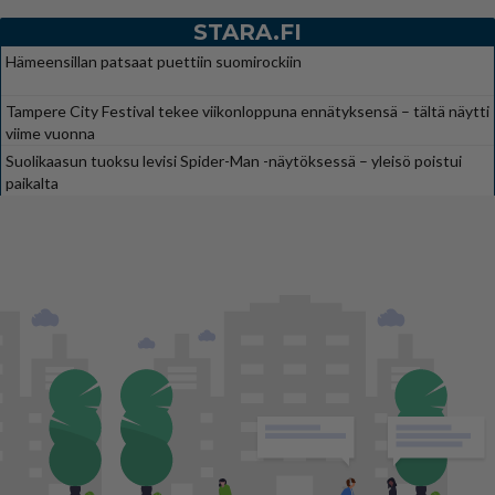
STARA.FI
Hämeensillan patsaat puettiin suomirockiin
Tampere City Festival tekee viikonloppuna ennätyksensä – tältä näytti
viime vuonna
Suolikaasun tuoksu levisi Spider-Man -näytöksessä – yleisö poistui
paikalta