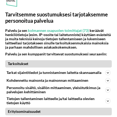
Heviä soittamalla saa eniten pillua, en mä siitä
homoeroottisuudesta sitten tiedä. Sais sillä
Tarvitsemme suostumuksesi tarjotaksemme
varmaan munaakin jos semmonen nappais!
personoitua palvelua
Äänestä
Kommentoi
Palvelu ja sen
kolmannen osapuolen toimittajat (73)
keräävät
henkilötietoja (esim. IP-osoite tai laitetunniste) käyttäen evästeitä
ja muita teknisiä keinoja tietojen tallentamiseen ja lukemiseen
laitteellasi tarjotakseen sinulle tarkoituksenmukaisia mainoksia
Kommentoi aloitusta...
ja parhaan mahdollisen asiakaskokemuksen.
Palvelu ja sen kumppanit tarvitsevat suostumuksesi seuraaviin:
Ketjusta on poistettu
1
sääntöjenvastaista viestiä.
Tarkoitukset
Tarkat sijaintitiedot ja tunnistaminen laitetta skannaamalla
Takaisin ylös
Kohdennettu mainonta ja mainonnan mittaaminen
LUETUIMMAT KESKUSTELUT
Personoitu sisältö, sisällön mittaaminen, yleisötutkimus ja
palvelujen kehittäminen
PÄIVÄ
VIIKKO
KUUKAUSI
Tietojen tallentaminen laitteelle ja/tai laitteella olevien
tietojen käyttö
347
Mitä tuot pöytään parisuhteessa?
Erityisominaisuudet
1287
Siinäpä se kysymys on otsikossa. Mitäpä siis tuot/toisit pöytään parisuhteessa? Oletko mies vai nainen? Koetko sen mitä