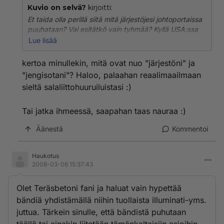
Kuvio on selvä?
kirjoitti:
Et taida olla perillä siitä mitä järjestöjesi johtoportaissa
puuhataan? Vai esitätkö vain tyhmää? Kyllä USA:ssa
ainakin ymmärretään vihje - Saatana hallitsee / voittaa
Lue lisää
Euroopassa yhä. Jengisotanne tuskin pysyy
kuitenkaan enää sisäpiirissä jos USA:n johtoon
kertoa minullekin, mitä ovat nuo "järjestöni" ja
valitaankin illuminaatin tilalle musta mies.
"jengisotani"? Haloo, palaahan reaalimaailmaan
sieltä salaliittohuuruiluistasi :)
Tai jatka ihmeessä, saapahan taas nauraa :)
Äänestä
Kommentoi
Haukotus
2008-03-06 15:37:43
Olet Teräsbetoni fani ja haluat vain hypettää
bändiä yhdistämällä niihin tuollaista illuminati-yms.
juttua. Tärkein sinulle, että bändistä puhutaan