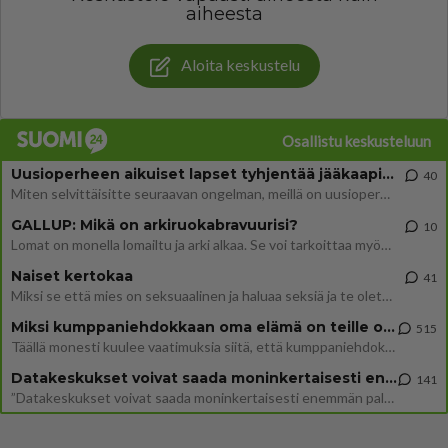
aiheesta
Aloita keskustelu
Osallistu keskusteluun
Uusioperheen aikuiset lapset tyhjentää jääkaapin käydessään
40
Miten selvittäisitte seuraavan ongelman, meillä on uusioperhe, minulla teini-ikäiset lapset ja puolisolla aikuiset, jotk
GALLUP: Mikä on arkiruokabravuurisi?
10
Lomat on monella lomailtu ja arki alkaa. Se voi tarkoittaa myös sitä, että grillailut on grillattu ja palataan arjen ruo
Naiset kertokaa
41
Miksi se että mies on seksuaalinen ja haluaa seksiä ja te olette hänen mielestänne haluttava on vastenmielistä? Mikä sii
Miksi kumppaniehdokkaan oma elämä on teille ongelma?
515
Täällä monesti kuulee vaatimuksia siitä, että kumppaniehdokkaalla ei saisi olla lemmikkejä, lapsia, kavereita, eksiä, su
Datakeskukset voivat saada moninkertaisesti enemmän palautuksia kuin mitä ne maksavat veroja
141
”Datakeskukset voivat saada moninkertaisesti enemmän palautuksia kuin mitä ne maksavat veroja”, sanoo professori Jussi K