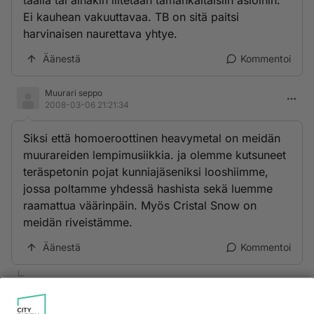
täällä tai ainakin liitetään tämänkaltaisiin asioihin.
Ei kauhean vakuuttavaa. TB on sitä paitsi
harvinaisen naurettava yhtye.
Äänestä
Kommentoi
Muurari seppo
2008-03-06 21:21:34
Siksi että homoeroottinen heavymetal on meidän
muurareiden lempimusiikkia. ja olemme kutsuneet
teräspetonin pojat kunniajäseniksi looshiimme,
jossa poltamme yhdessä hashista sekä luemme
raamattua väärinpäin. Myös Cristal Snow on
meidän riveistämme.
Äänestä
Kommentoi
totuudentorwi
2008-03-10 00:55:25