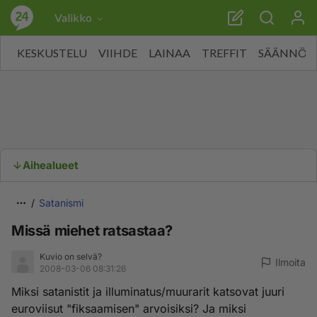
Valikko
KESKUSTELU
VIIHDE
LAINAA
TREFFIT
SÄÄNNÖT
Aihealueet
Satanismi
Missä miehet ratsastaa?
Kuvio on selvä?
Ilmoita
2008-03-06 08:31:26
Miksi satanistit ja illuminatus/muurarit katsovat juuri
euroviisut "fiksaamisen" arvoisiksi? Ja miksi