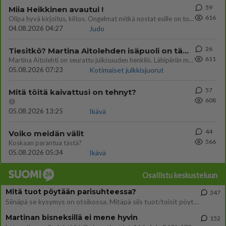
59
Miia Heikkinen avautui !
616
Olipa hyvä kirjoitus, kiitos. Ongelmat mitkä nostat esille on todellisia ja tämä ylimielisyys totta ja se näkyy kaikessa
04.08.2026 04:27
Judo
26
Tiesitkö? Martina Aitolehden isäpuoli on tämä suosittu laulaja
611
Martina Aitolehti on seurattu julkisuuden henkilö. Lähipiiriin mahtuu muitakin tunnettuja henkilöitä. Tiesitkö, että Ma
05.08.2026 07:23
Kotimaiset julkkisjuorut
57
Mitä töitä kaivattusi on tehnyt?
608
😅
05.08.2026 13:25
Ikävä
44
Voiko meidän välit
566
Koskaan parantua tästä?
05.08.2026 05:34
Ikävä
Osallistu keskusteluun
Mitä tuot pöytään parisuhteessa?
347
Siinäpä se kysymys on otsikossa. Mitäpä siis tuot/toisit pöytään parisuhteessa? Oletko mies vai nainen? Koetko sen mitä
Martinan bisneksillä ei mene hyvin
152