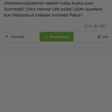
yhteiseurooppalainen aseisiin kutsu kuuluu juuri
Suomesta? Onko mennyt välit poikki USAn suuntaan
kun Hillarysta ei tulekaan kolmatta Petoa?
6
1067
Äänestä
Kommentoi
Jaa