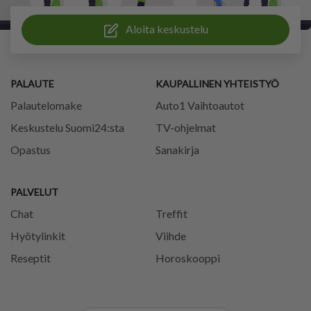
Aloita keskustelu
PALAUTE
KAUPALLINEN YHTEISTYÖ
Palautelomake
Auto1 Vaihtoautot
Keskustelu Suomi24:sta
TV-ohjelmat
Opastus
Sanakirja
PALVELUT
Chat
Treffit
Hyötylinkit
Viihde
Reseptit
Horoskooppi