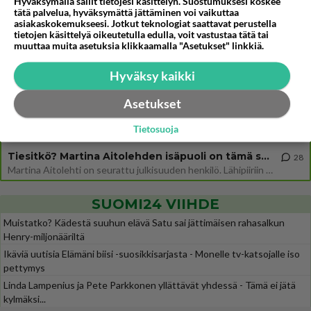
Hyväksymällä sallit tietojesi käsittelyn. Suostumuksesi koskee
tätä palvelua, hyväksymättä jättäminen voi vaikuttaa
Jos SDP ei voita reilusti, persut kumoavat demokratian Suomesta
205
asiakaskokemukseesi. Jotkut teknologiat saattavat perustella
Näin tekisi ainakin Rydman seuratessaan idolinsa Trumpin mallia https://www.is.fi/politiikka/art-2000012187244.html
tietojen käsittelyä oikeutetulla edulla, voit vastustaa tätä tai
muuttaa muita asetuksia klikkaamalla "Asetukset" linkkiä.
Uuden TTK-juontajan ympärillä epätietoisuus sakenee - Nyt MTV hämmentää soppaa
7
TTK tulee taas tänä syksynä. Ohjelman uudet tähtioppilaat julkistetaan torstaina 6. elokuuta klo 14 alkavassa lehdistö
Hyväksy kaikki
Mitä tuot pöytään parisuhteessa?
395
Siinäpä se kysymys on otsikossa. Mitäpä siis tuot/toisit pöytään parisuhteessa? Oletko mies vai nainen? Koetko sen mitä
Asetukset
Martinan bisneksillä ei mene hyvin
265
Tietosuoja
https://www.iltalehti.fi/viihdeuutiset/a/c46da6ab-340f-4790-aaa7-0865eed2336 Yrityksen konkurssihakemus on tullut kärä
Tiesitkö? Martina Aitolehden isäpuoli on tämä suosittu laulaja
28
Martina Aitolehti on seurattu julkisuuden henkilö. Lähipiiriin mahtuu muitakin tunnettuja henkilöitä. Tiesitkö, että Ma
SUOMI24 VIIHDE
Muistatko? Kädestä suuhun elävä Satu sai jättimäisen rahasalkun
Henry-miljonääriltä
Ikäviä uutisia Elämäni biisi -suosikkisarjasta - Monelle tv-katsojalle iso
pettymys
Linda Lampenius ja Pete Parkkonen yllättävät yhdessä - Tämä ei jätä
kylmäksi...