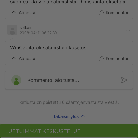
suomea. Ja vielä satanistista. Ihmiskunta oksettaa.
Äänestä
Kommentoi
setkam
2008-04-11 06:22:39
WinCapita oli satanistien kusetus.
Äänestä
Kommentoi
Kommentoi aloitusta...
Ketjusta on poistettu
0
sääntöjenvastaista viestiä.
Takaisin ylös
LUETUIMMAT KESKUSTELUT