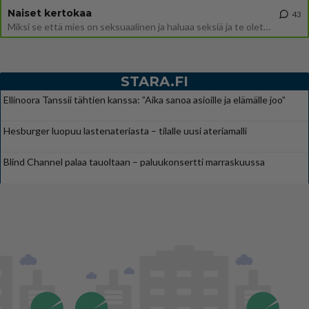
Naiset kertokaa
43
Miksi se että mies on seksuaalinen ja haluaa seksiä ja te olette hänen mielestänne haluttava on vastenmielistä? Mikä sii
STARA.FI
Ellinoora Tanssii tähtien kanssa: ”Aika sanoa asioille ja elämälle joo”
Hesburger luopuu lastenateriasta – tilalle uusi ateriamalli
Blind Channel palaa tauoltaan – paluukonsertti marraskuussa