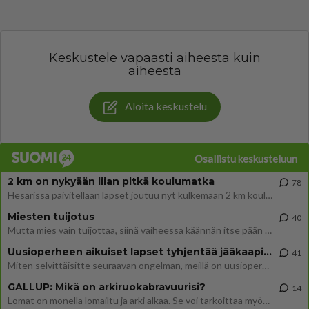
Keskustele vapaasti aiheesta kuin
aiheesta
Aloita keskustelu
Osallistu keskusteluun
2 km on nykyään liian pitkä koulumatka
78
Hesarissa päivitellään lapset joutuu nyt kulkemaan 2 km kouluun jösses. Ruostefillarilla tuo matka menee vaikka miten äk
Miesten tuijotus
40
Mutta mies vain tuijottaa, siinä vaiheessa käännän itse pään pois. Mikä juttu? Yleensä jos joku tuijottaa tai katsoo, hä
Uusioperheen aikuiset lapset tyhjentää jääkaapin käydessään
41
Miten selvittäisitte seuraavan ongelman, meillä on uusioperhe, minulla teini-ikäiset lapset ja puolisolla aikuiset, jotk
GALLUP: Mikä on arkiruokabravuurisi?
14
Lomat on monella lomailtu ja arki alkaa. Se voi tarkoittaa myös sitä, että grillailut on grillattu ja palataan arjen ruo