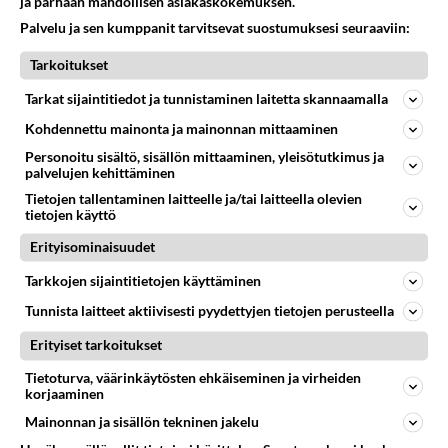
ja parhaan mahdollisen asiakaskokemuksen.
40
Sinulle mies
Palvelu ja sen kumppanit tarvitsevat suostumuksesi seuraaviin:
789
Kohtaamme jälleen kun on oikea aika. Sitä ei voi mikään eikä kukaan estää <3 <3
04.08.2026 15:01
Ikävä
Tarkoitukset
Tarkat sijaintitiedot ja tunnistaminen laitetta skannaamalla
74
Miia Heikkinen avautui !
745
Olipa hyvä kirjoitus, kiitos. Ongelmat mitkä nostat esille on todellisia ja tämä ylimielisyys totta ja se näkyy kaikessa
Kohdennettu mainonta ja mainonnan mittaaminen
04.08.2026 04:27
Judo
Personoitu sisältö, sisällön mittaaminen, yleisötutkimus ja
palvelujen kehittäminen
65
Voiko meidän välit
Tietojen tallentaminen laitteelle ja/tai laitteella olevien
726
Koskaan parantua tästä?
tietojen käyttö
05.08.2026 05:34
Ikävä
Erityisominaisuudet
59
Mitä töitä kaivattusi on tehnyt?
Tarkkojen sijaintitietojen käyttäminen
725
😅
05.08.2026 13:25
Ikävä
Tunnista laitteet aktiivisesti pyydettyjen tietojen perusteella
Erityiset tarkoitukset
57
Mitä uskot hänen ajattelevan sinusta?
722
😇
Tietoturva, väärinkäytösten ehkäiseminen ja virheiden
04.08.2026 18:30
Ikävä
korjaaminen
Mainonnan ja sisällön tekninen jakelu
Osallistu keskusteluun