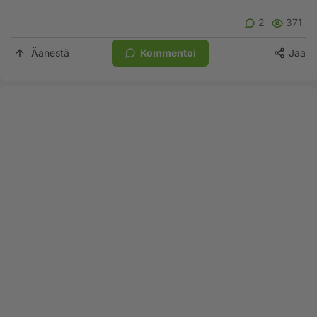
2
371
Äänestä
Kommentoi
Jaa