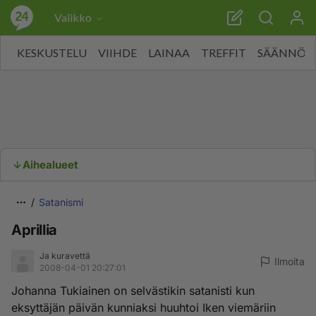
Valikko
KESKUSTELU
VIIHDE
LAINAA
TREFFIT
SÄÄNNÖT
Aihealueet
Satanismi
Aprillia
Ja kuravettä
Ilmoita
2008-04-01 20:27:01
Johanna Tukiainen on selvästikin satanisti kun
eksyttäjän päivän kunniaksi huuhtoi Iken viemäriin