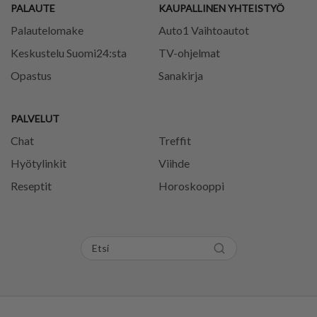
PALAUTE
KAUPALLINEN YHTEISTYÖ
Palautelomake
Auto1 Vaihtoautot
Keskustelu Suomi24:sta
TV-ohjelmat
Opastus
Sanakirja
PALVELUT
Chat
Treffit
Hyötylinkit
Viihde
Reseptit
Horoskooppi