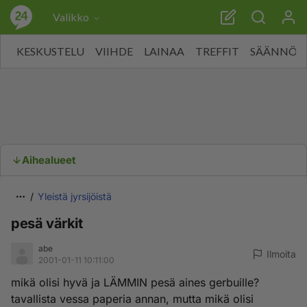
Valikko
KESKUSTELU
VIIHDE
LAINAA
TREFFIT
SÄÄNNÖT
Aihealueet
Yleistä jyrsijöistä
pesä värkit
abe
Ilmoita
2001-01-11 10:11:00
mikä olisi hyvä ja LÄMMIN pesä aines gerbuille?
tavallista vessa paperia annan, mutta mikä olisi