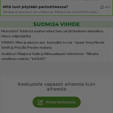
Mitä tuot pöytään parisuhteessa?
477
Siinäpä se kysymys on otsikossa. Mitäpä siis tuot/toisit pöytään parisuhteessa? Oletko mies vai nainen? Koetko sen mitä
SUOMI24 VIIHDE
Muistatko? Kädestä suuhun elävä Satu sai jättimäisen rahasalkun
Henry-miljonääriltä
VINKKI: Mies ja alaston ase -komediat tv:ssä - Upeat Anna Nicole
Smith ja Priscilla Presley mukana
Iloyllätys! Maajussi-Kalle ja Niina palaavat televisioon - Niinalta
rehellinen reaktio: "KÄÄKS!"
Keskustele vapaasti aiheesta kuin
aiheesta
Aloita keskustelu