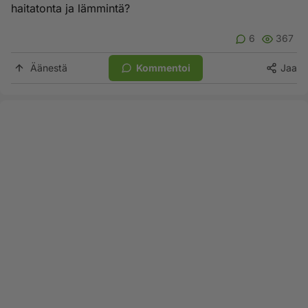
haitatonta ja lämmintä?
6
367
Äänestä
Kommentoi
Jaa