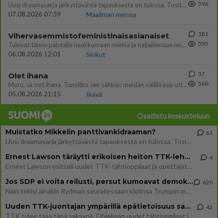
596
Uusi draamasarja järkyttävästä tapauksesta on tulossa. Tositapahtumiin perustuva sarja ammentaa vuoden 1986 Mikkelin pan
07.08.2026 07:39
Maailman menoa
181
Vihervasemmistofeministinaisasianaiset
595
Tulevat tänne palstalle haukkumaan miehiä ja naljailemaan miehelle, kehuvat olevansa heitä parempia. Itse asuvat MIEHE
06.08.2026 12:01
Sinkut
37
Olet ihana
560
Muru, sä oot ihana. Tunsitko sen sähkön meidän välillä kun oltiin ihan låhekkäin? 👩‍❤️‍👩❤️😼😘
05.08.2026 21:15
Ikävä
Osallistu keskusteluun
Muistatko Mikkelin panttivankidraaman?
61
Uusi draamasarja järkyttävästä tapauksesta on tulossa. Tositapahtumiin perustuva sarja ammentaa vuoden 1986 Mikkelin pan
Ernest Lawson täräytti erikoisen heiton TTK-lehdistötilaisuudessa: " Onko tässä tarkoituksena...?"
4
Ernest Lawson esitteli uudet TTK-tähtioppilaat ja opettajat torstaina 6.8. lehdistölle. Tulevalla kaudella on yksi hausk
Jos SDP ei voita reilusti, persut kumoavat demokratian Suomesta
620
Näin tekisi ainakin Rydman seuratessaan idolinsa Trumpin mallia https://www.is.fi/politiikka/art-2000012187244.html
Uuden TTK-juontajan ympärillä epätietoisuus sakenee - Nyt MTV hämmentää soppaa
42
TTK tulee taas tänä syksynä. Ohjelman uudet tähtioppilaat julkistetaan torstaina 6. elokuuta klo 14 alkavassa lehdistö