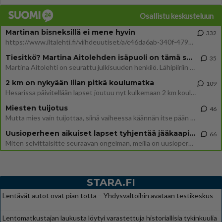
Osallistu keskusteluun
Martinan bisneksillä ei mene hyvin
332
https://www.iltalehti.fi/viihdeuutiset/a/c46da6ab-340f-4790-aaa7-0865eed2336 Yrityksen konkurssihakemus on tullut kärä
Tiesitkö? Martina Aitolehden isäpuoli on tämä suosittu laulaja
35
Martina Aitolehti on seurattu julkisuuden henkilö. Lähipiiriin mahtuu muitakin tunnettuja henkilöitä. Tiesitkö, että Ma
2 km on nykyään liian pitkä koulumatka
109
Hesarissa päivitellään lapset joutuu nyt kulkemaan 2 km kouluun jösses. Ruostefillarilla tuo matka menee vaikka miten äk
Miesten tuijotus
46
Mutta mies vain tuijottaa, siinä vaiheessa käännän itse pään pois. Mikä juttu? Yleensä jos joku tuijottaa tai katsoo, hä
Uusioperheen aikuiset lapset tyhjentää jääkaapin käydessään
66
Miten selvittäisitte seuraavan ongelman, meillä on uusioperhe, minulla teini-ikäiset lapset ja puolisolla aikuiset, jotk
STARA.FI
Lentävät autot ovat pian totta – Yhdysvaltoihin avataan testikeskus
Lentomatkustajan laukusta löytyi varastettuja historiallisia tykinkuulia