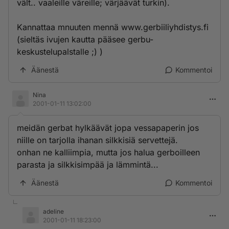
vält.. vaaleille väreille; värjäävät turkin).
Kannattaa mnuuten mennä www.gerbiiliyhdistys.fi
(sieltäs ivujen kautta pääsee gerbu-
keskustelupalstalle ;) )
Äänestä
Kommentoi
Nina
2001-01-11 13:02:00
meidän gerbat hylkäävät jopa vessapaperin jos
niille on tarjolla ihanan silkkisiä servettejä.
onhan ne kalliimpia, mutta jos halua gerboilleen
parasta ja silkkisimpää ja lämmintä...
Äänestä
Kommentoi
adeline
2001-01-11 18:23:00