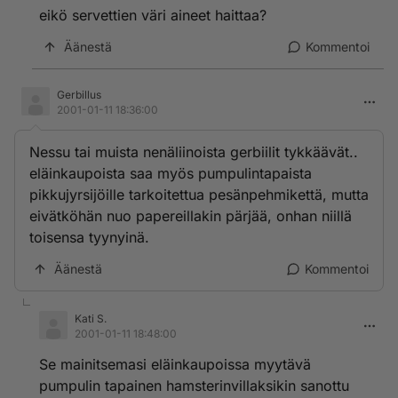
eikö servettien väri aineet haittaa?
Äänestä
Kommentoi
Gerbillus
2001-01-11 18:36:00
Nessu tai muista nenäliinoista gerbiilit tykkäävät..
eläinkaupoista saa myös pumpulintapaista
pikkujyrsijöille tarkoitettua pesänpehmikettä, mutta
eivätköhän nuo papereillakin pärjää, onhan niillä
toisensa tyynyinä.
Äänestä
Kommentoi
Kati S.
2001-01-11 18:48:00
Se mainitsemasi eläinkaupoissa myytävä
pumpulin tapainen hamsterinvillaksikin sanottu