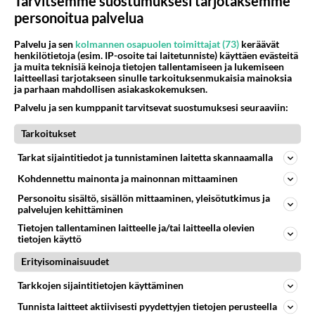
Tarvitsemme suostumuksesi tarjotaksemme
personoitua palvelua
Kommentoi aloitusta...
Palvelu ja sen
kolmannen osapuolen toimittajat (73)
keräävät
henkilötietoja (esim. IP-osoite tai laitetunniste) käyttäen evästeitä
ja muita teknisiä keinoja tietojen tallentamiseen ja lukemiseen
laitteellasi tarjotakseen sinulle tarkoituksenmukaisia mainoksia
ja parhaan mahdollisen asiakaskokemuksen.
Ketjusta on poistettu
0
sääntöjenvastaista viestiä.
Palvelu ja sen kumppanit tarvitsevat suostumuksesi seuraaviin:
Takaisin ylös
Tarkoitukset
Tarkat sijaintitiedot ja tunnistaminen laitetta skannaamalla
LUETUIMMAT KESKUSTELUT
Kohdennettu mainonta ja mainonnan mittaaminen
PÄIVÄ
VIIKKO
KUUKAUSI
Personoitu sisältö, sisällön mittaaminen, yleisötutkimus ja
palvelujen kehittäminen
52
Anteeksi arkuuteni
Tietojen tallentaminen laitteelle ja/tai laitteella olevien
1063
Olen säälittävä, mitä tulee sinun kohtaamiseen. Tunnen vaan itseni todella epävarmaksi sun kanssa. Jos minun olisi pitän
tietojen käyttö
06.08.2026 16:54
Ikävä
Erityisominaisuudet
21
Kuka melkein täysi-ikäinen hukkui?
Tarkkojen sijaintitietojen käyttäminen
1020
Poliisin mukaan nuori oli lähes täysi-ikäinen. Ennen iltakuutta tulleen ilmoituksen mukaan ihminen oli joutunut mahdoll
06.08.2026 20:09
Iisalmi
Tunnista laitteet aktiivisesti pyydettyjen tietojen perusteella