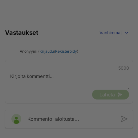
Vastaukset
Vanhimmat
Anonyymi (
Kirjaudu
/
Rekisteröidy
)
5000
Lähetä
Kommentoi aloitusta...