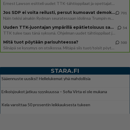
Ernest Lawson esitteli uudet TTK-tähtioppilaat ja opettajat torstaina 6.8. lehdistölle. Tulevalla kaudella on yksi hausk
Jos SDP ei voita reilusti, persut kumoavat demokratian Suomesta
701
Näin tekisi ainakin Rydman seuratessaan idolinsa Trumpin mallia https://www.is.fi/politiikka/art-2000012187244.html
Uuden TTK-juontajan ympärillä epätietoisuus sakenee - Nyt MTV hämmentää soppaa
54
TTK tulee taas tänä syksynä. Ohjelman uudet tähtioppilaat julkistetaan torstaina 6. elokuuta klo 14 alkavassa lehdistö
Mitä tuot pöytään parisuhteessa?
500
Siinäpä se kysymys on otsikossa. Mitäpä siis tuot/toisit pöytään parisuhteessa? Oletko mies vai nainen? Koetko sen mitä
STARA.FI
Sääennuste uusiksi! Hellelukemat yhä mahdollisia
Erikoisjoukot jatkuu syyskuussa – Sofia Virta ei ole mukana
Kela varoittaa 50 prosentin leikkauksesta tukeen