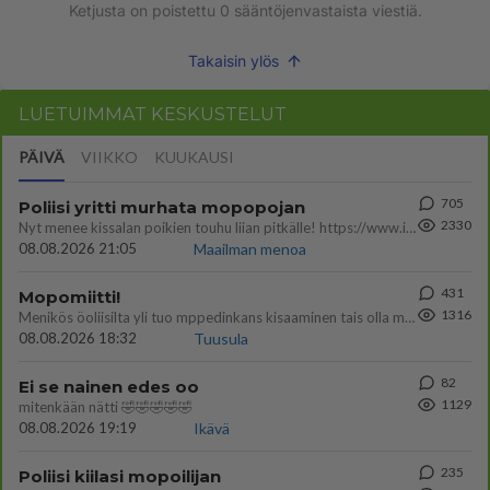
Ketjusta on poistettu
0
sääntöjenvastaista viestiä.
Takaisin ylös
LUETUIMMAT KESKUSTELUT
PÄIVÄ
VIIKKO
KUUKAUSI
705
Poliisi yritti murhata mopopojan
2330
Nyt menee kissalan poikien touhu liian pitkälle! https://www.is.fi/kotimaa/art-2000012193221.html Karu video mopomiiti
08.08.2026 21:05
Maailman menoa
431
Mopomiitti!
1316
Menikös öoliisilta yli tuo mppedinkans kisaaminen tais olla melkoinen riski vahigoittaa tarpeettomasti jopa kuolla tuoss
08.08.2026 18:32
Tuusula
82
Ei se nainen edes oo
1129
mitenkään nätti 🤣🤣🤣🤣🤣
08.08.2026 19:19
Ikävä
235
Poliisi kiilasi mopoilijan