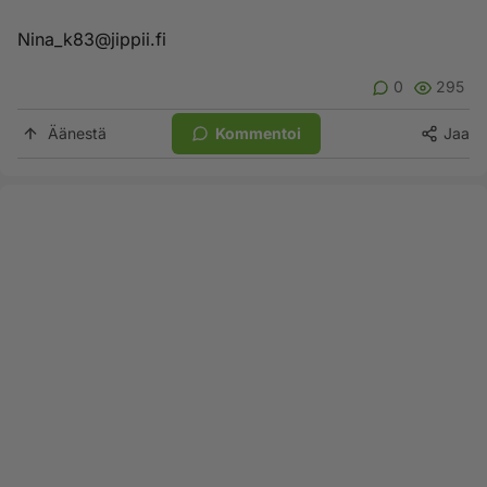
Nina_k83@jippii.fi
0
295
Äänestä
Kommentoi
Jaa