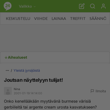
Valikko
KESKUSTELU
VIIHDE
LAINAA
TREFFIT
SÄÄNNÖT
Aihealueet
Yleistä jyrsijöistä
Joutsan näyttelyyn tulijat!
Nina
Ilmoita
2001-01-19 14:14:00
Onko kenellääkään myytävänä burmese värisiä
gerbiileitä tai argente cream urosta kasvatukseen?