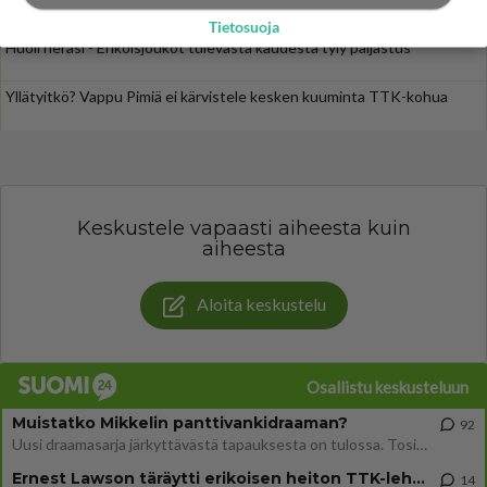
Loukasmäki?
Tietosuoja
Huoli heräsi - Erikoisjoukot tulevasta kaudesta tyly paljastus
Yllätyitkö? Vappu Pimiä ei kärvistele kesken kuuminta TTK-kohua
Keskustele vapaasti aiheesta kuin
aiheesta
Aloita keskustelu
Osallistu keskusteluun
Muistatko Mikkelin panttivankidraaman?
92
Uusi draamasarja järkyttävästä tapauksesta on tulossa. Tositapahtumiin perustuva sarja ammentaa vuoden 1986 Mikkelin pan
Ernest Lawson täräytti erikoisen heiton TTK-lehdistötilaisuudessa: " Onko tässä tarkoituksena...?"
14