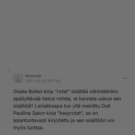
Mymmeli
2001-02-23 19:17:00
Gisela Bullan kirja "rotat" sisältää vähintäänkin
epäilyttävää tietoa rotista, ei kannata uskoa sen
sisältöä!! Lainatkaapa tuo yllä mainittu Outi
Pauliina Salon kirja "kesyrotat", se on
asiantuntevasti kirjoitettu ja sen sisältöön voi
myös luottaa.