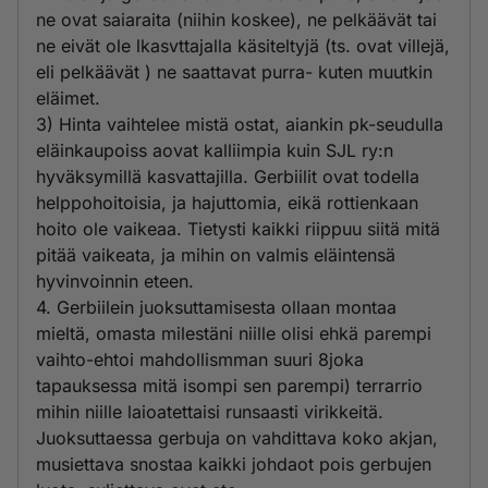
ne ovat saiaraita (niihin koskee), ne pelkäävät tai
ne eivät ole lkasvttajalla käsiteltyjä (ts. ovat villejä,
eli pelkäävät ) ne saattavat purra- kuten muutkin
eläimet.
3) Hinta vaihtelee mistä ostat, aiankin pk-seudulla
eläinkaupoiss aovat kalliimpia kuin SJL ry:n
hyväksymillä kasvattajilla. Gerbiilit ovat todella
helppohoitoisia, ja hajuttomia, eikä rottienkaan
hoito ole vaikeaa. Tietysti kaikki riippuu siitä mitä
pitää vaikeata, ja mihin on valmis eläintensä
hyvinvoinnin eteen.
4. Gerbiilein juoksuttamisesta ollaan montaa
mieltä, omasta milestäni niille olisi ehkä parempi
vaihto-ehtoi mahdollismman suuri 8joka
tapauksessa mitä isompi sen parempi) terrarrio
mihin niille laioatettaisi runsaasti virikkeitä.
Juoksuttaessa gerbuja on vahdittava koko akjan,
musiettava snostaa kaikki johdaot pois gerbujen