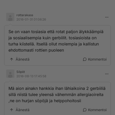
rottarakass
2016-01-31 01:06:26
Se on vaan tosiasia että rotat paljon älykkäämpiä
ja sosiaalisempia kuin gerbiilit. tosiasioista on
turha kiistellä. Itsellä ollut molempia ja kallistun
ehdottomasti rottien puoleen
Äänestä
Kommentoi
Söpöt
2016-08-13 17:45:58
Mä aion ainakn hankkia ihan lähiaikoina 2 gerbiiliä
sillä niistä tulee yleensä vähemmän allergiaoireita
,ne on hurjan söpöjä ja helppohoitosii
Äänestä
Kommentoi