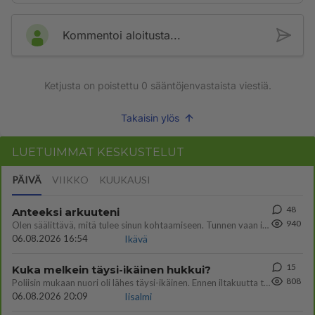
Kommentoi aloitusta...
Ketjusta on poistettu
0
sääntöjenvastaista viestiä.
Takaisin ylös
LUETUIMMAT KESKUSTELUT
PÄIVÄ
VIIKKO
KUUKAUSI
48
Anteeksi arkuuteni
940
Olen säälittävä, mitä tulee sinun kohtaamiseen. Tunnen vaan itseni todella epävarmaksi sun kanssa. Jos minun olisi pitän
06.08.2026 16:54
Ikävä
15
Kuka melkein täysi-ikäinen hukkui?
808
Poliisin mukaan nuori oli lähes täysi-ikäinen. Ennen iltakuutta tulleen ilmoituksen mukaan ihminen oli joutunut mahdoll
06.08.2026 20:09
Iisalmi