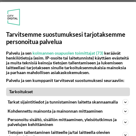
Sentinel
kirjoitti:
..voivat sukeutua perheenjäseniksi nekin!
Kirjoituksestasi saa kuvan, että gerbiilit olisivat jotain
helposti heitteille jätettäviä haahuilevia, ihmisistä
Lue lisää
piittaamattomia möllisköjä. Häpeä! Ja puhu vain siitä
Tarvitsemme suostumuksesi tarjotaksemme
eläinlajista, josta tiedät!
personoitua palvelua
Ihmettelen, miksi olet saanut kirjoituksestani
sellaisen kuvan, että pitäisin gerbiilejä "helposti
Palvelu ja sen
kolmannen osapuolen toimittajat (73)
keräävät
heitteillejätettävinä, haahuilevina ja ihmisistä
henkilötietoja (esim. IP-osoite tai laitetunniste) käyttäen evästeitä
piittaamattomina möllisköinä"! Se, että totean
ja muita teknisiä keinoja tietojen tallentamiseen ja lukemiseen
laitteellasi tarjotakseen sinulle tarkoituksenmukaisia mainoksia
gerbiilin olevan helppohoitoisempi lemmikki kuin
ja parhaan mahdollisen asiakaskokemuksen.
rotta, ei tee gerbiilistä huonompaa lemmikkiä.
Palvelu ja sen kumppanit tarvitsevat suostumuksesi seuraaviin:
Puhun sekä gerbiileistä ja rotista 20 vuoden
Tarkoitukset
kokemuksella. Luulen, että hermostut nyt vain
siitä harmista, että vertaan gerbiiliä ja rottaa
Tarkat sijaintitiedot ja tunnistaminen laitetta skannaamalla
lemmikkeinä. Ne todella ovat kovasti erilaisia ja
Kohdennettu mainonta ja mainonnan mittaaminen
juuri tästä syystä sopivat erilaisille ihmisille
Personoitu sisältö, sisällön mittaaminen, yleisötutkimus ja
lemmikeiksi: se, joka haluaa käyttää
palvelujen kehittäminen
lemmikkiensä kanssa puuhailuun monta tuntia
Tietojen tallentaminen laitteelle ja/tai laitteella olevien