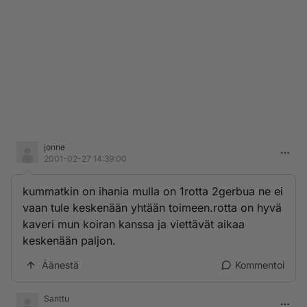
jonne
2001-02-27 14:39:00
kummatkin on ihania mulla on 1rotta 2gerbua ne ei
vaan tule keskenään yhtään toimeen.rotta on hyvä
kaveri mun koiran kanssa ja viettävät aikaa
keskenään paljon.
Äänestä
Kommentoi
Santtu