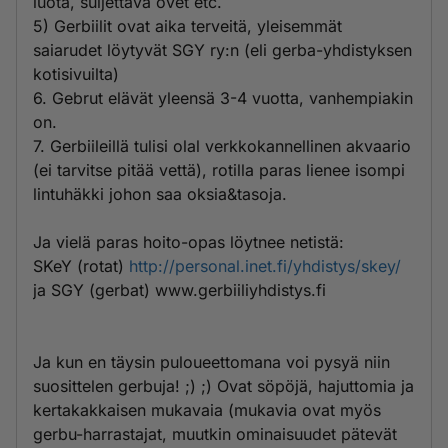
luota, suljettava ovet etc.
5) Gerbiilit ovat aika terveitä, yleisemmät
saiarudet löytyvät SGY ry:n (eli gerba-yhdistyksen
kotisivuilta)
6. Gebrut elävät yleensä 3-4 vuotta, vanhempiakin
on.
7. Gerbiileillä tulisi olal verkkokannellinen akvaario
(ei tarvitse pitää vettä), rotilla paras lienee isompi
lintuhäkki johon saa oksia&tasoja.
Ja vielä paras hoito-opas löytnee netistä:
SKeY (rotat)
http://personal.inet.fi/yhdistys/skey/
ja SGY (gerbat) www.gerbiiliyhdistys.fi
Ja kun en täysin puloueettomana voi pysyä niin
suosittelen gerbuja! ;) ;) Ovat söpöjä, hajuttomia ja
kertakakkaisen mukavaia (mukavia ovat myös
gerbu-harrastajat, muutkin ominaisuudet pätevät