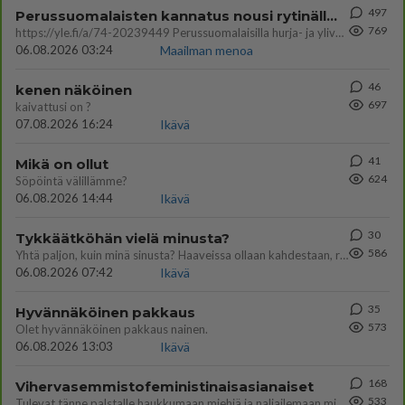
497
Perussuomalaisten kannatus nousi rytinällä Ylen tänään julkaisemassa tuoreimmassa gallup-kyselyssä.
769
https://yle.fi/a/74-20239449 Perussuomalaisilla hurja- ja ylivoimaisesti suurin nousu tässä uudessa Ylen gallupissa. Kyl
06.08.2026 03:24
Maailman menoa
46
kenen näköinen
697
kaivattusi on ?
07.08.2026 16:24
Ikävä
41
Mikä on ollut
624
Söpöintä välillämme?
06.08.2026 14:44
Ikävä
30
Tykkäätköhän vielä minusta?
586
Yhtä paljon, kuin minä sinusta? Haaveissa ollaan kahdestaan, rauhassa ja lähennytään fyysisesti ja tutustutaan syvemmin
06.08.2026 07:42
Ikävä
35
Hyvännäköinen pakkaus
573
Olet hyvännäköinen pakkaus nainen.
06.08.2026 13:03
Ikävä
168
Vihervasemmistofeministinaisasianaiset
533
Tulevat tänne palstalle haukkumaan miehiä ja naljailemaan miehelle, kehuvat olevansa heitä parempia. Itse asuvat MIEHE