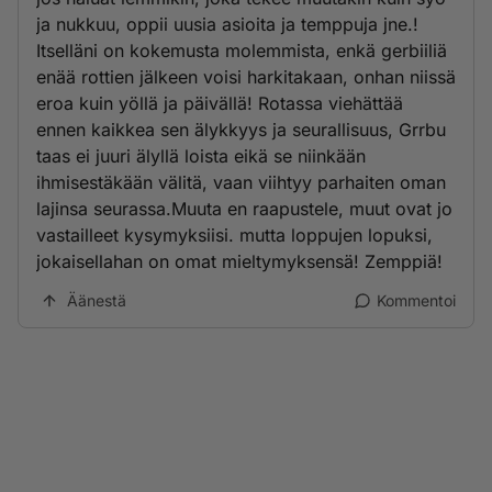
ja nukkuu, oppii uusia asioita ja temppuja jne.!
Itselläni on kokemusta molemmista, enkä gerbiiliä
enää rottien jälkeen voisi harkitakaan, onhan niissä
eroa kuin yöllä ja päivällä! Rotassa viehättää
ennen kaikkea sen älykkyys ja seurallisuus, Grrbu
taas ei juuri älyllä loista eikä se niinkään
ihmisestäkään välitä, vaan viihtyy parhaiten oman
lajinsa seurassa.Muuta en raapustele, muut ovat jo
vastailleet kysymyksiisi. mutta loppujen lopuksi,
jokaisellahan on omat mieltymyksensä! Zemppiä!
Äänestä
Kommentoi