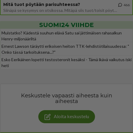
Mitä tuot pöytään parisuhteessa?
466
Siinäpä se kysymys on otsikossa. Mitäpä siis tuot/toisit pöytään parisuhteessa? Oletko mies vai nainen? Koetko sen mitä
SUOMI24 VIIHDE
Muistatko? Kädestä suuhun elävä Satu sai jättimäisen rahasalkun
Henry-miljonääriltä
Ernest Lawson täräytti erikoisen heiton TTK-lehdistötilaisuudessa: "
Onko tässä tarkoituksena...?"
Esko Eerikäinen lopetti testosteronit kesäksi - Tämä ikävä vaikutus iski
heti
Keskustele vapaasti aiheesta kuin
aiheesta
Aloita keskustelu