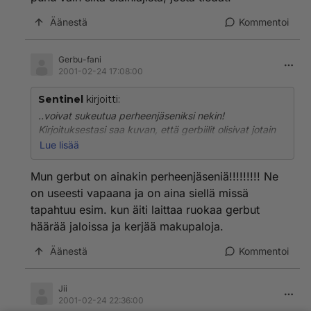
Äänestä
Kommentoi
Gerbu-fani
2001-02-24 17:08:00
Sentinel
kirjoitti:
..voivat sukeutua perheenjäseniksi nekin!
Kirjoituksestasi saa kuvan, että gerbiilit olisivat jotain
helposti heitteille jätettäviä haahuilevia, ihmisistä
Lue lisää
piittaamattomia möllisköjä. Häpeä! Ja puhu vain siitä
eläinlajista, josta tiedät!
Mun gerbut on ainakin perheenjäseniä!!!!!!!!! Ne
on useesti vapaana ja on aina siellä missä
tapahtuu esim. kun äiti laittaa ruokaa gerbut
häärää jaloissa ja kerjää makupaloja.
Äänestä
Kommentoi
Jii
2001-02-24 22:36:00