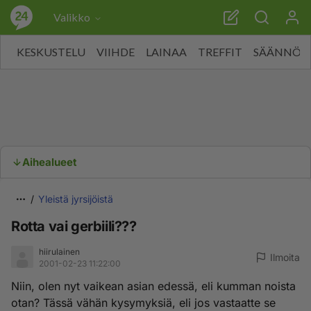
Valikko
KESKUSTELU
VIIHDE
LAINAA
TREFFIT
SÄÄNNÖT
Aihealueet
Yleistä jyrsijöistä
Rotta vai gerbiili???
hiirulainen
Ilmoita
2001-02-23 11:22:00
Niin, olen nyt vaikean asian edessä, eli kumman noista
otan? Tässä vähän kysymyksiä, eli jos vastaatte se