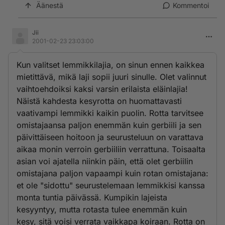
Äänestä
Kommentoi
Jii
2001-02-23 23:03:00
Kun valitset lemmikkilajia, on sinun ennen kaikkea
mietittävä, mikä laji sopii juuri sinulle. Olet valinnut
vaihtoehdoiksi kaksi varsin erilaista eläinlajia!
Näistä kahdesta kesyrotta on huomattavasti
vaativampi lemmikki kaikin puolin. Rotta tarvitsee
omistajaansa paljon enemmän kuin gerbiili ja sen
päivittäiseen hoitoon ja seurusteluun on varattava
aikaa monin verroin gerbiiliin verrattuna. Toisaalta
asian voi ajatella niinkin päin, että olet gerbiilin
omistajana paljon vapaampi kuin rotan omistajana:
et ole "sidottu" seurustelemaan lemmikkisi kanssa
monta tuntia päivässä. Kumpikin lajeista
kesyyntyy, mutta rotasta tulee enemmän kuin
kesy, sitä voisi verrata vaikkapa koiraan. Rotta on