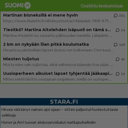
Osallistu keskusteluun
Martinan bisneksillä ei mene hyvin
331
https://www.iltalehti.fi/viihdeuutiset/a/c46da6ab-340f-4790-aaa7-0865eed2336 Yrityksen konkurssihakemus on tullut kärä
Tiesitkö? Martina Aitolehden isäpuoli on tämä suosittu laulaja
34
Martina Aitolehti on seurattu julkisuuden henkilö. Lähipiiriin mahtuu muitakin tunnettuja henkilöitä. Tiesitkö, että Ma
2 km on nykyään liian pitkä koulumatka
109
Hesarissa päivitellään lapset joutuu nyt kulkemaan 2 km kouluun jösses. Ruostefillarilla tuo matka menee vaikka miten äk
Miesten tuijotus
45
Mutta mies vain tuijottaa, siinä vaiheessa käännän itse pään pois. Mikä juttu? Yleensä jos joku tuijottaa tai katsoo, hä
Uusioperheen aikuiset lapset tyhjentää jääkaapin käydessään
59
Miten selvittäisitte seuraavan ongelman, meillä on uusioperhe, minulla teini-ikäiset lapset ja puolisolla aikuiset, jotk
STARA.FI
Hirveä väistänyt nainen ajoi ojaan – sitten paljastui huolestuttavia
seikkoja
Honor ja Arri tuovat elokuvatyökalut matkapuhelimiin