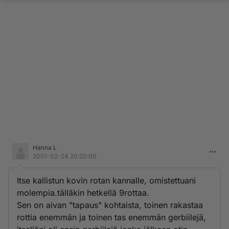
Hanna L
2001-02-24 20:20:00
Itse kallistun kovin rotan kannalle, omistettuani
molempia.tälläkin hetkellä 9rottaa.
Sen on aivan "tapaus" kohtaista, toinen rakastaa
rottia enemmän ja toinen tas enemmän gerbiilejä,