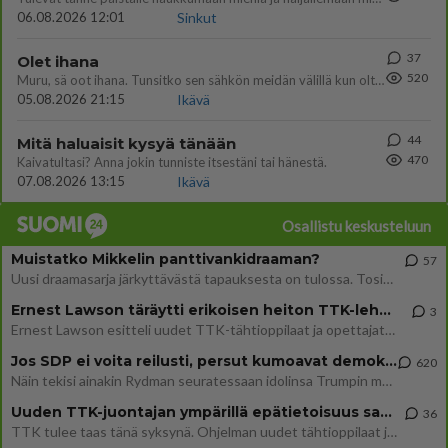
06.08.2026 12:01
Sinkut
37
Olet ihana
520
Muru, sä oot ihana. Tunsitko sen sähkön meidän välillä kun oltiin ihan låhekkäin? 👩‍❤️‍👩❤️😼😘
05.08.2026 21:15
Ikävä
44
Mitä haluaisit kysyä tänään
470
Kaivatultasi? Anna jokin tunniste itsestäni tai hänestä.
07.08.2026 13:15
Ikävä
Osallistu keskusteluun
Muistatko Mikkelin panttivankidraaman?
57
Uusi draamasarja järkyttävästä tapauksesta on tulossa. Tositapahtumiin perustuva sarja ammentaa vuoden 1986 Mikkelin pan
Ernest Lawson täräytti erikoisen heiton TTK-lehdistötilaisuudessa: " Onko tässä tarkoituksena...?"
3
Ernest Lawson esitteli uudet TTK-tähtioppilaat ja opettajat torstaina 6.8. lehdistölle. Tulevalla kaudella on yksi hausk
Jos SDP ei voita reilusti, persut kumoavat demokratian Suomesta
620
Näin tekisi ainakin Rydman seuratessaan idolinsa Trumpin mallia https://www.is.fi/politiikka/art-2000012187244.html
Uuden TTK-juontajan ympärillä epätietoisuus sakenee - Nyt MTV hämmentää soppaa
36
TTK tulee taas tänä syksynä. Ohjelman uudet tähtioppilaat julkistetaan torstaina 6. elokuuta klo 14 alkavassa lehdistö