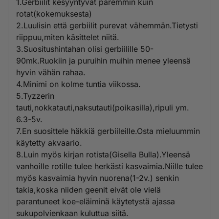
1.Gerbiilit kesyyntyvät paremmin kuin
rotat(kokemuksesta)
2.Luulisin että gerbiilit purevat vähemmän.Tietysti
riippuu,miten käsittelet niitä.
3.Suositushintahan olisi gerbiilille 50-
90mk.Ruokiin ja puruihin muihin menee yleensä
hyvin vähän rahaa.
4.Minimi on kolme tuntia viikossa.
5.Tyzzerin
tauti,nokkatauti,naksutauti(poikasilla),ripuli ym.
6.3-5v.
7.En suosittele häkkiä gerbiileille.Osta mieluummin
käytetty akvaario.
8.Luin myös kirjan rotista(Gisella Bulla).Yleensä
vanhoille rotille tulee herkästi kasvaimia.Niille tulee
myös kasvaimia hyvin nuorena(1-2v.) senkin
takia,koska niiden geenit eivät ole vielä
parantuneet koe-eläiminä käytetystä ajassa
sukupolvienkaan kuluttua siitä.