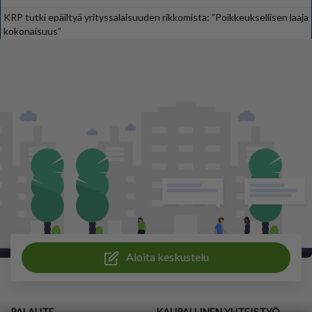
KRP tutki epäiltyä yrityssalaisuuden rikkomista: ”Poikkeuksellisen laaja
kokonaisuus”
Aloita keskustelu
PALAUTE
KAUPALLINEN YHTEISTYÖ