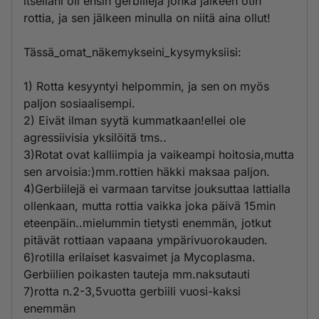
itselläni oli ensin gerbiilejä jonka jälkeen otin
rottia, ja sen jälkeen minulla on niitä aina ollut!
Tässä_omat_näkemykseini_kysymyksiisi:
1) Rotta kesyyntyi helpommin, ja sen on myös
paljon sosiaalisempi.
2) Eivät ilman syytä kummatkaan!ellei ole
agressiivisia yksilöitä tms..
3)Rotat ovat kalliimpia ja vaikeampi hoitosia,mutta
sen arvoisia:)mm.rottien häkki maksaa paljon.
4)Gerbiilejä ei varmaan tarvitse jouksuttaa lattialla
ollenkaan, mutta rottia vaikka joka päivä 15min
eteenpäin..mielummin tietysti enemmän, jotkut
pitävät rottiaan vapaana ympärivuorokauden.
6)rotilla erilaiset kasvaimet ja Mycoplasma.
Gerbiilien poikasten tauteja mm.naksutauti
7)rotta n.2-3,5vuotta gerbiili vuosi-kaksi
enemmän