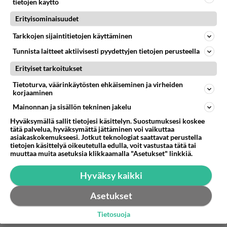
päivässä, ottakoon rotan, ja se, joka ei halua olla
tietojen käyttö
niin sidottu lemmikkiinsä voi ottaa gerbiilin,
Erityisominaisuudet
esimerkiksi. Se nyt on vaan tosiasia, että rotta on
sosiaalisempi ja älykkäämpi eläin kuin gerbiili.
Tarkkojen sijaintitietojen käyttäminen
Tätä sinun ei kuitenkaan pidä ymmärtää niin, että
Tunnista laitteet aktiivisesti pyydettyjen tietojen perusteella
sosiaalisuus tai älykkyys tekisi toisesta eläimestä
Erityiset tarkoitukset
paremman tai tärkeämmän kuin toisesta. Gerbiili
on ihan yhtä arvokas ja hyvä eläin kuin rotta,
Tietoturva, väärinkäytösten ehkäiseminen ja virheiden
korjaaminen
mutta hoitovaatimuksiltaan ja muiltakin
Mainonnan ja sisällön tekninen jakelu
ominaisuuksiltaan poikkeaa siitä. Se sitten on
kiinni ihmisestä, minkälaisen lemmikin itselleen
Hyväksymällä sallit tietojesi käsittelyn. Suostumuksesi koskee
tätä palvelua, hyväksymättä jättäminen voi vaikuttaa
haluaa!
asiakaskokemukseesi. Jotkut teknologiat saattavat perustella
Toivon kaikilta kykyä asioiden objektiiviseen
tietojen käsittelyä oikeutetulla edulla, voit vastustaa tätä tai
muuttaa muita asetuksia klikkaamalla "Asetukset" linkkiä.
arviointiin :-)
Hyväksy kaikki
Äänestä
Kommentoi
Asetukset
Tietosuoja