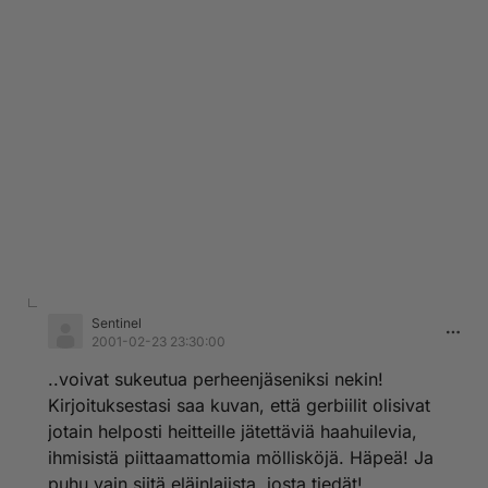
Sentinel
2001-02-23 23:30:00
..voivat sukeutua perheenjäseniksi nekin!
Kirjoituksestasi saa kuvan, että gerbiilit olisivat
jotain helposti heitteille jätettäviä haahuilevia,
ihmisistä piittaamattomia möllisköjä. Häpeä! Ja
puhu vain siitä eläinlajista, josta tiedät!