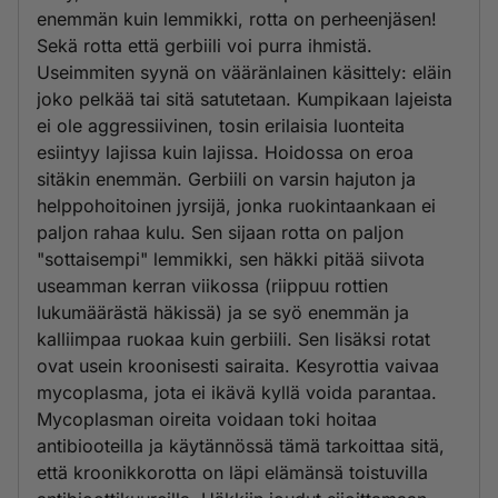
enemmän kuin lemmikki, rotta on perheenjäsen!
Sekä rotta että gerbiili voi purra ihmistä.
Useimmiten syynä on vääränlainen käsittely: eläin
joko pelkää tai sitä satutetaan. Kumpikaan lajeista
ei ole aggressiivinen, tosin erilaisia luonteita
esiintyy lajissa kuin lajissa. Hoidossa on eroa
sitäkin enemmän. Gerbiili on varsin hajuton ja
helppohoitoinen jyrsijä, jonka ruokintaankaan ei
paljon rahaa kulu. Sen sijaan rotta on paljon
"sottaisempi" lemmikki, sen häkki pitää siivota
useamman kerran viikossa (riippuu rottien
lukumäärästä häkissä) ja se syö enemmän ja
kalliimpaa ruokaa kuin gerbiili. Sen lisäksi rotat
ovat usein kroonisesti sairaita. Kesyrottia vaivaa
mycoplasma, jota ei ikävä kyllä voida parantaa.
Mycoplasman oireita voidaan toki hoitaa
antibiooteilla ja käytännössä tämä tarkoittaa sitä,
että kroonikkorotta on läpi elämänsä toistuvilla