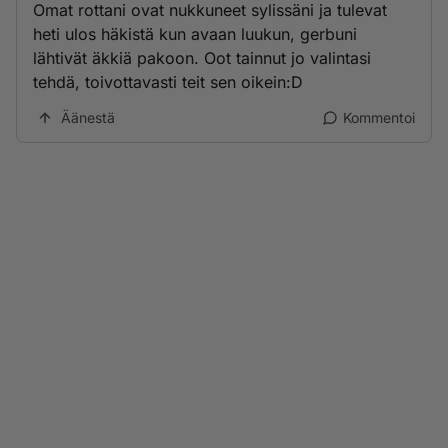
Omat rottani ovat nukkuneet sylissäni ja tulevat
heti ulos häkistä kun avaan luukun, gerbuni
lähtivät äkkiä pakoon. Oot tainnut jo valintasi
tehdä, toivottavasti teit sen oikein:D
Äänestä
Kommentoi