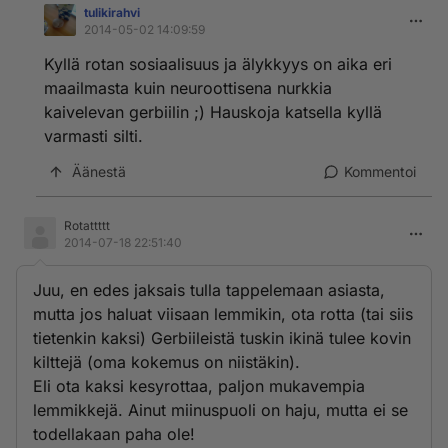
tulikirahvi
2014-05-02 14:09:59
Kyllä rotan sosiaalisuus ja älykkyys on aika eri
maailmasta kuin neuroottisena nurkkia
kaivelevan gerbiilin ;) Hauskoja katsella kyllä
varmasti silti.
Äänestä
Kommentoi
Rotattttt
2014-07-18 22:51:40
Juu, en edes jaksais tulla tappelemaan asiasta,
mutta jos haluat viisaan lemmikin, ota rotta (tai siis
tietenkin kaksi) Gerbiileistä tuskin ikinä tulee kovin
kilttejä (oma kokemus on niistäkin).
Eli ota kaksi kesyrottaa, paljon mukavempia
lemmikkejä. Ainut miinuspuoli on haju, mutta ei se
todellakaan paha ole!