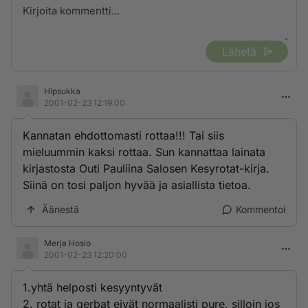
Lähetä
Hipsukka
2001-02-23 12:19:00
Kannatan ehdottomasti rottaa!!! Tai siis
mieluummin kaksi rottaa. Sun kannattaa lainata
kirjastosta Outi Pauliina Salosen Kesyrotat-kirja.
Siinä on tosi paljon hyvää ja asiallista tietoa.
Äänestä
Kommentoi
Merja Hosio
2001-02-23 12:20:00
1.yhtä helposti kesyyntyvät
2. rotat ja gerbat eivät normaalisti pure, silloin jos