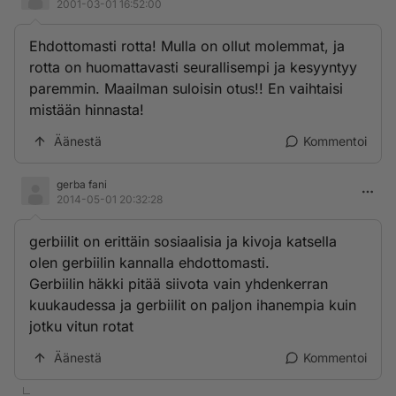
2001-03-01 16:52:00
Ehdottomasti rotta! Mulla on ollut molemmat, ja
rotta on huomattavasti seurallisempi ja kesyyntyy
paremmin. Maailman suloisin otus!! En vaihtaisi
mistään hinnasta!
Äänestä
Kommentoi
gerba fani
2014-05-01 20:32:28
gerbiilit on erittäin sosiaalisia ja kivoja katsella
olen gerbiilin kannalla ehdottomasti.
Gerbiilin häkki pitää siivota vain yhdenkerran
kuukaudessa ja gerbiilit on paljon ihanempia kuin
jotku vitun rotat
Äänestä
Kommentoi