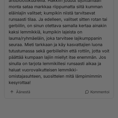
antibioottikuureilla. Häkkiin joudut sijoittamaan
monta sataa markkaa riippumatta siitä kumman
eläinlajin valitset; kumpikin niistä tarvitsevat
runsaasti tilaa. Ja edelleen, valitset sitten rotan tai
gerbiilin, on sinun otettava samalla kertaa ainakin
kaksi lemmikkiä, kumpikin lajeista on
lauma/ryhmäeläin, joka tarvitsee lajikumppanin
seuraa. Mieti tarkkaan ja käy kasvattajien luona
tutustumassa sekä gerbiileihin että rottiin, jotta voit
päättää kumpaan lajiin miellyt itse enemmän. Jos
sinulla on tarjota lemmikillesi runsaasti aikaa ja
haluat vuorovaikutteisen lemmikki-
omistajasuhteen, suosittelen mitä lämpimimmin
kesyrottaa!
Äänestä
Kommentoi