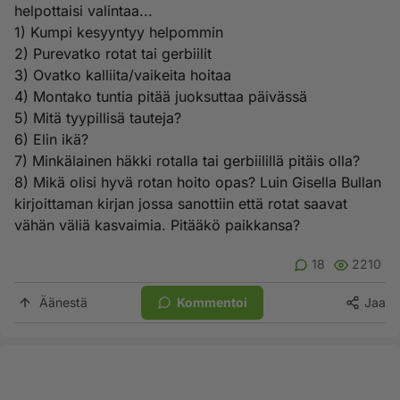
helpottaisi valintaa...
1) Kumpi kesyyntyy helpommin
2) Purevatko rotat tai gerbiilit
3) Ovatko kalliita/vaikeita hoitaa
4) Montako tuntia pitää juoksuttaa päivässä
5) Mitä tyypillisä tauteja?
6) Elin ikä?
7) Minkälainen häkki rotalla tai gerbiilillä pitäis olla?
8) Mikä olisi hyvä rotan hoito opas? Luin Gisella Bullan
kirjoittaman kirjan jossa sanottiin että rotat saavat
vähän väliä kasvaimia. Pitääkö paikkansa?
18
2210
Äänestä
Kommentoi
Jaa