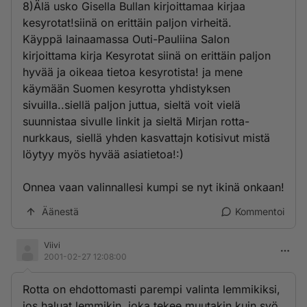
8)Älä usko Gisella Bullan kirjoittamaa kirjaa
kesyrotat!siinä on erittäin paljon virheitä.
Käyppä lainaamassa Outi-Pauliina Salon
kirjoittama kirja Kesyrotat siinä on erittäin paljon
hyvää ja oikeaa tietoa kesyrotista! ja mene
käymään Suomen kesyrotta yhdistyksen
sivuilla..siellä paljon juttua, sieltä voit vielä
suunnistaa sivulle linkit ja sieltä Mirjan rotta-
nurkkaus, siellä yhden kasvattajn kotisivut mistä
löytyy myös hyvää asiatietoa!:)
Onnea vaan valinnallesi kumpi se nyt ikinä onkaan!
Äänestä
Kommentoi
Viivi
2001-02-27 12:08:00
Rotta on ehdottomasti parempi valinta lemmikiksi,
jos haluat lemmikin, joka tekee muutakin kuin syö