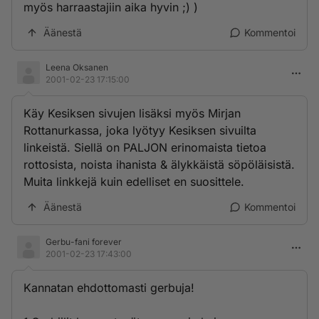
myös harraastajiin aika hyvin ;) )
Äänestä
Kommentoi
Leena Oksanen
2001-02-23 17:15:00
Käy Kesiksen sivujen lisäksi myös Mirjan
Rottanurkassa, joka lyötyy Kesiksen sivuilta
linkeistä. Siellä on PALJON erinomaista tietoa
rottosista, noista ihanista & älykkäistä söpöläisistä.
Muita linkkejä kuin edelliset en suosittele.
Äänestä
Kommentoi
Gerbu-fani forever
2001-02-23 17:43:00
Kannatan ehdottomasti gerbuja!