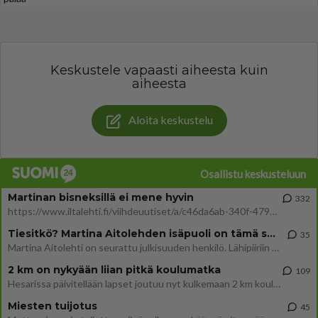
Keskustele vapaasti aiheesta kuin
aiheesta
Aloita keskustelu
Osallistu keskusteluun
Martinan bisneksillä ei mene hyvin
332
https://www.iltalehti.fi/viihdeuutiset/a/c46da6ab-340f-4790-aaa7-0865eed2336 Yrityksen konkurssihakemus on tullut kärä
Tiesitkö? Martina Aitolehden isäpuoli on tämä suosittu laulaja
35
Martina Aitolehti on seurattu julkisuuden henkilö. Lähipiiriin mahtuu muitakin tunnettuja henkilöitä. Tiesitkö, että Ma
2 km on nykyään liian pitkä koulumatka
109
Hesarissa päivitellään lapset joutuu nyt kulkemaan 2 km kouluun jösses. Ruostefillarilla tuo matka menee vaikka miten äk
Miesten tuijotus
45