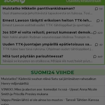
Osallistu keskusteluun
Muistatko Mikkelin panttivankidraaman?
59
Uusi draamasarja järkyttävästä tapauksesta on tulossa. Tositapahtumiin perustuva sarja ammentaa vuoden 1986 Mikkelin pan
Ernest Lawson täräytti erikoisen heiton TTK-lehdistötilaisuudessa: " Onko tässä tarkoituksena...?"
4
Ernest Lawson esitteli uudet TTK-tähtioppilaat ja opettajat torstaina 6.8. lehdistölle. Tulevalla kaudella on yksi hausk
Jos SDP ei voita reilusti, persut kumoavat demokratian Suomesta
620
Näin tekisi ainakin Rydman seuratessaan idolinsa Trumpin mallia https://www.is.fi/politiikka/art-2000012187244.html
Uuden TTK-juontajan ympärillä epätietoisuus sakenee - Nyt MTV hämmentää soppaa
40
TTK tulee taas tänä syksynä. Ohjelman uudet tähtioppilaat julkistetaan torstaina 6. elokuuta klo 14 alkavassa lehdistö
Mitä tuot pöytään parisuhteessa?
469
Siinäpä se kysymys on otsikossa. Mitäpä siis tuot/toisit pöytään parisuhteessa? Oletko mies vai nainen? Koetko sen mitä
SUOMI24 VIIHDE
Muistatko? Kädestä suuhun elävä Satu sai jättimäisen rahasalkun
Henry-miljonääriltä
VINKKI: Mies ja alaston ase -komediat tv:ssä - Upeat Anna Nicole
Smith ja Priscilla Presley mukana
Vappu Pimiän lähtö ei ole ainoa iso muutos - Tanssii Tähtien Kanssa
palaa