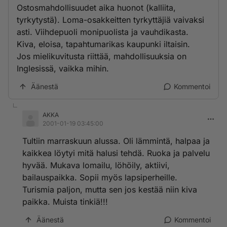
Ostosmahdollisuudet aika huonot (kalliita,
tyrkytystä). Loma-osakkeitten tyrkyttäjiä vaivaksi
asti. Viihdepuoli monipuolista ja vauhdikasta.
Kiva, eloisa, tapahtumarikas kaupunki iltaisin.
Jos mielikuvitusta riittää, mahdollisuuksia on
Inglesissä, vaikka mihin.
Äänestä
Kommentoi
AKKA
2001-01-19 03:45:00
Tultiin marraskuun alussa. Oli lämmintä, halpaa ja
kaikkea löytyi mitä halusi tehdä. Ruoka ja palvelu
hyvää. Mukava lomailu, löhöily, aktiivi,
bailauspaikka. Sopii myös lapsiperheille.
Turismia paljon, mutta sen jos kestää niin kiva
paikka. Muista tinkiä!!!
Äänestä
Kommentoi