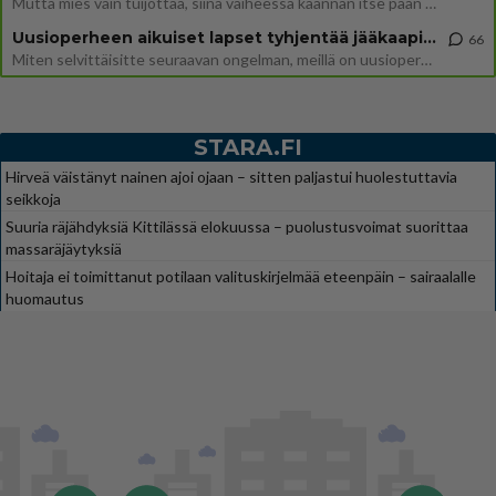
Mutta mies vain tuijottaa, siinä vaiheessa käännän itse pään pois. Mikä juttu? Yleensä jos joku tuijottaa tai katsoo, hä
Uusioperheen aikuiset lapset tyhjentää jääkaapin käydessään
66
Miten selvittäisitte seuraavan ongelman, meillä on uusioperhe, minulla teini-ikäiset lapset ja puolisolla aikuiset, jotk
STARA.FI
Hirveä väistänyt nainen ajoi ojaan – sitten paljastui huolestuttavia
seikkoja
Suuria räjähdyksiä Kittilässä elokuussa – puolustusvoimat suorittaa
massaräjäytyksiä
Hoitaja ei toimittanut potilaan valituskirjelmää eteenpäin – sairaalalle
huomautus