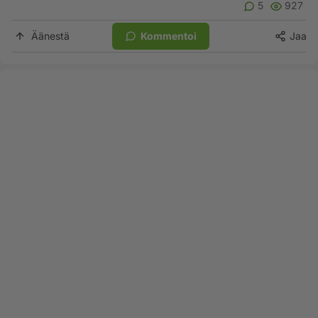
5
927
Äänestä
Kommentoi
Jaa