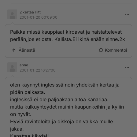
2 kertaa riitti
2001-01-20 00:09:00
Paikka missä kauppiaat kiroavat ja haistattelevat
perään,jos et osta. Kallista.Ei ikinä enään sinne.2k
Äänestä
Kommentoi
anne
2001-01-22 16:27:00
olen käynnyt inglesissä noin yhdeksän kertaa ja
pidän paikasta.
inglesissä ei ole paljoakaan aitoa kanariaa.
mutta kulkuyhteydet muihin kaupunkeihin ja kyliin
on hyvät.
Hyviä ravintoloita ja diskoja on vaikka muille
jakaa.
Kanattaa käydä!!