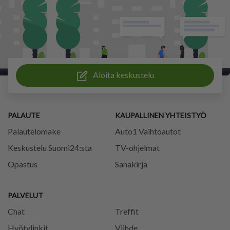
Aloita keskustelu
PALAUTE
KAUPALLINEN YHTEISTYÖ
Palautelomake
Auto1 Vaihtoautot
Keskustelu Suomi24:sta
TV-ohjelmat
Opastus
Sanakirja
PALVELUT
Chat
Treffit
Hyötylinkit
Viihde