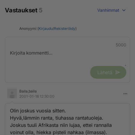
Vastaukset
5
Vanhimmat
Anonyymi (
Kirjaudu
/
Rekisteröidy
)
5000
Lähetä
Baila,baila
2001-01-18 12:30:00
Olin joskus vuosia sitten.
Hyvä,lämmin ranta, tiuhassa rantatuoleja.
Joskus tuuli Afrikasta niin lujaa, ettei rannalla
voinut olla, hiekka pisteli nahkaa (ilmassa).