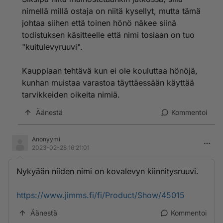
nimellä millä ostaja on niitä kysellyt, mutta tämä
johtaa siihen että toinen hönö näkee siinä
todistuksen käsitteelle että nimi tosiaan on tuo
"kuitulevyruuvi".
Kauppiaan tehtävä kun ei ole kouluttaa hönöjä,
kunhan muistaa varastoa täyttäessään käyttää
tarvikkeiden oikeita nimiä.
Äänestä
Kommentoi
Anonyymi
2023-02-28 16:21:01
Nykyään niiden nimi on kovalevyn kiinnitysruuvi.
https://www.jimms.fi/fi/Product/Show/45015
Äänestä
Kommentoi