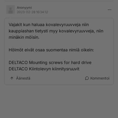
Anonyymi
2023-02-28 16:34:12
Vajakit kun haluaa kovalevyruuvveja niin
kauppiashan tietysti myy kovalevyruuvveja, niin
minäkin möisin.
Hölmöt eivät osaa suomentaa nimiä oikein:
DELTACO Mounting screws for hard drive
DELTACO Kiintolevyn kiinnitysruuvit
Äänestä
Kommentoi