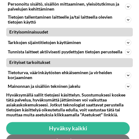
Anonyymi
kirjoitti:
Personoitu sisältö, sisällön mittaaminen, yleisötutkimus ja
palvelujen kehittäminen
Taidat olla vapunen ihan itte, lukutaidoton kuitennii.
Tietojen tallentaminen laitteelle ja/tai laitteella olevien
tietojen käyttö
Ainakaan sillä ei ole kaikki pikku-ukot samassa
Erityisominaisuudet
korissa.
Tarkkojen sijaintitietojen käyttäminen
Äänestä
Kommentoi
Tunnista laitteet aktiivisesti pyydettyjen tietojen perusteella
Anonyymi
Erityiset tarkoitukset
2023-02-28 18:32:00
Tietoturva, väärinkäytösten ehkäiseminen ja virheiden
korjaaminen
Anonyymi
kirjoitti:
Mainonnan ja sisällön tekninen jakelu
Mulla tuossa pönttökoneessa ovat kovalevyt ilman
ruuveja ja hyvin pysyvät.
Hyväksymällä sallit tietojesi käsittelyn. Suostumuksesi koskee
tätä palvelua, hyväksymättä jättäminen voi vaikuttaa
asiakaskokemukseesi. Jotkut teknologiat saattavat perustella
Mulla on pönttökone 🚽 vetästy silikonilla
tietojen käsittelyä oikeutetulla edulla, voit vastustaa tätä tai
muuttaa muita asetuksia klikkaamalla "Asetukset" linkkiä.
lattiaan.
Äänestä
Kommentoi
Hyväksy kaikki