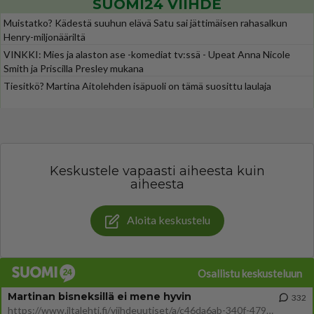
SUOMI24 VIIHDE
Muistatko? Kädestä suuhun elävä Satu sai jättimäisen rahasalkun
Henry-miljonääriltä
VINKKI: Mies ja alaston ase -komediat tv:ssä - Upeat Anna Nicole
Smith ja Priscilla Presley mukana
Tiesitkö? Martina Aitolehden isäpuoli on tämä suosittu laulaja
Keskustele vapaasti aiheesta kuin
aiheesta
Aloita keskustelu
Osallistu keskusteluun
Martinan bisneksillä ei mene hyvin
332
https://www.iltalehti.fi/viihdeuutiset/a/c46da6ab-340f-4790-aaa7-0865eed2336 Yrityksen konkurssihakemus on tullut kärä