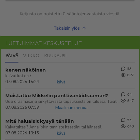
Ketjusta on poistettu
0
sääntöjenvastaista viestiä.
Takaisin ylös
LUETUIMMAT KESKUSTELUT
PÄIVÄ
VIIKKO
KUUKAUSI
53
kenen näköinen
897
kaivattusi on ?
07.08.2026 16:24
Ikävä
64
Muistatko Mikkelin panttivankidraaman?
647
Uusi draamasarja järkyttävästä tapauksesta on tulossa. Tositapahtumiin perustuva sarja ammentaa vuoden 1986 Mikkelin pan
07.08.2026 07:39
Maailman menoa
55
Mitä haluaisit kysyä tänään
640
Kaivatultasi? Anna jokin tunniste itsestäni tai hänestä.
07.08.2026 13:15
Ikävä