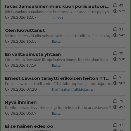
43
Iäkäs Jämsäläinen mies kuoli poliisiautoon matkalla Jyväskylän putkaan
572
Iäkäs vanhus humalassa niin huonossa kunnossa, ettei pystynyt huolehtimaan itsestään niin ainoa apu sillä hetkellä oli
07.08.2026 12:07
Jämsä
31
Olen luovuttanut
542
Välimme menivät niin pahasti solmuun, ettei niitä voi enää korjata. On aika jatkaa elämässä eteenpäin. Toivon sulle kaik
07.08.2026 15:03
Ikävä
32
En välitä sinusta yhtään
518
Olet pelkkä itsestään liikoja luuleva ämmä. Kierrän sinut kaukaa nyt ja aina. Olit mulle pelkkä lelu vaan.
07.08.2026 17:14
Ikävä
5
Ernest Lawson täräytti erikoisen heiton TTK-lehdistötilaisuudessa: " Onko tässä tarkoituksena...?"
503
Ernest Lawson esitteli uudet TTK-tähtioppilaat ja opettajat torstaina 6.8. lehdistölle. Tulevalla kaudella on yksi hausk
07.08.2026 07:20
Kotimaiset julkkisjuorut
75
Hyvä ihminen
457
Koetko olevasi hyvä ihminen ja kohteletko toisia arvostavasti?
08.08.2026 05:09
Ikävä
37
Ei se nainen edes oo
436