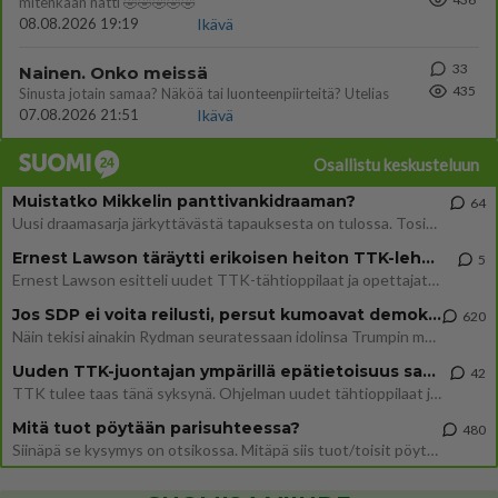
mitenkään nätti 🤣🤣🤣🤣🤣
08.08.2026 19:19
Ikävä
33
Nainen. Onko meissä
435
Sinusta jotain samaa? Näköä tai luonteenpiirteitä? Utelias
07.08.2026 21:51
Ikävä
Osallistu keskusteluun
Muistatko Mikkelin panttivankidraaman?
64
Uusi draamasarja järkyttävästä tapauksesta on tulossa. Tositapahtumiin perustuva sarja ammentaa vuoden 1986 Mikkelin pan
Ernest Lawson täräytti erikoisen heiton TTK-lehdistötilaisuudessa: " Onko tässä tarkoituksena...?"
5
Ernest Lawson esitteli uudet TTK-tähtioppilaat ja opettajat torstaina 6.8. lehdistölle. Tulevalla kaudella on yksi hausk
Jos SDP ei voita reilusti, persut kumoavat demokratian Suomesta
620
Näin tekisi ainakin Rydman seuratessaan idolinsa Trumpin mallia https://www.is.fi/politiikka/art-2000012187244.html
Uuden TTK-juontajan ympärillä epätietoisuus sakenee - Nyt MTV hämmentää soppaa
42
TTK tulee taas tänä syksynä. Ohjelman uudet tähtioppilaat julkistetaan torstaina 6. elokuuta klo 14 alkavassa lehdistö
Mitä tuot pöytään parisuhteessa?
480
Siinäpä se kysymys on otsikossa. Mitäpä siis tuot/toisit pöytään parisuhteessa? Oletko mies vai nainen? Koetko sen mitä