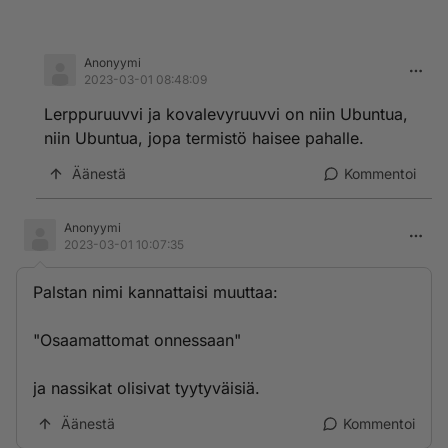
Anonyymi
2023-03-01 08:48:09
Lerppuruuvvi ja kovalevyruuvvi on niin Ubuntua,
niin Ubuntua, jopa termistö haisee pahalle.
Äänestä
Kommentoi
Anonyymi
2023-03-01 10:07:35
Palstan nimi kannattaisi muuttaa:
"Osaamattomat onnessaan"
ja nassikat olisivat tyytyväisiä.
Äänestä
Kommentoi