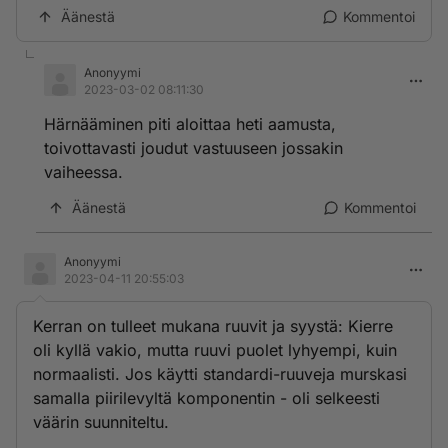
Äänestä
Kommentoi
Anonyymi
2023-03-02 08:11:30
Härnääminen piti aloittaa heti aamusta,
toivottavasti joudut vastuuseen jossakin
vaiheessa.
Äänestä
Kommentoi
Anonyymi
2023-04-11 20:55:03
Kerran on tulleet mukana ruuvit ja syystä: Kierre
oli kyllä vakio, mutta ruuvi puolet lyhyempi, kuin
normaalisti. Jos käytti standardi-ruuveja murskasi
samalla piirilevyltä komponentin - oli selkeesti
väärin suunniteltu.