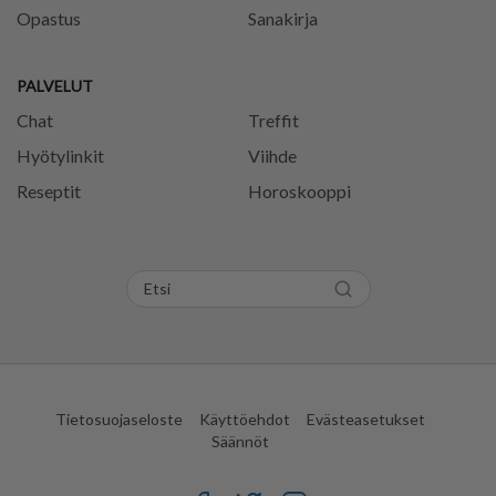
Opastus
Sanakirja
PALVELUT
Chat
Treffit
Hyötylinkit
Viihde
Reseptit
Horoskooppi
Tietosuojaseloste
Käyttöehdot
Evästeasetukset
Säännöt