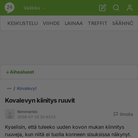
Valikko
KESKUSTELU
VIIHDE
LAINAA
TREFFIT
SÄÄNNÖT
Aihealueet
Kovalevyt
Kovalevyn kiinitys ruuvit
Nimimerkki
Ilmoita
2008-07-25 20:43:23
Kyselisin, että tuleeko uuden kovon mukan kiinnitys
ruuveja, kun niitä ei tuolla konneen sisuksissa näkynyt.