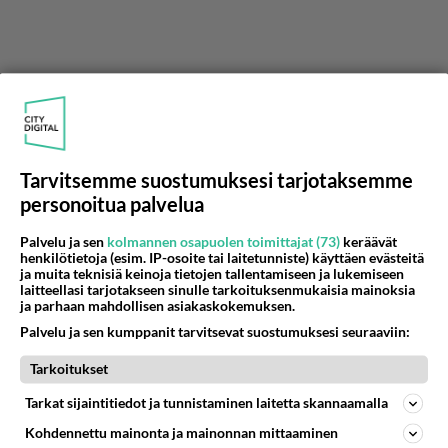
Anonyymi
2023-02-28 18:27:39
Tarvitsemme suostumuksesi tarjotaksemme
Anonyymi
kirjoitti:
personoitua palvelua
Ei sillä ole koskaan ollut sellaisia, tuollainen hönö on
ollut syntymästään lähtien.
Palvelu ja sen
kolmannen osapuolen toimittajat (73)
keräävät
henkilötietoja (esim. IP-osoite tai laitetunniste) käyttäen evästeitä
ja muita teknisiä keinoja tietojen tallentamiseen ja lukemiseen
Ei kaikki ole niin kuin sinä! Syntymästä asti
laitteellasi tarjotakseen sinulle tarkoituksenmukaisia mainoksia
ja parhaan mahdollisen asiakaskokemuksen.
hönöjä!
Palvelu ja sen kumppanit tarvitsevat suostumuksesi seuraaviin:
Äänestä
Kommentoi
Tarkoitukset
Anonyymi
Tarkat sijaintitiedot ja tunnistaminen laitetta skannaamalla
2023-02-28 18:29:59
Kohdennettu mainonta ja mainonnan mittaaminen