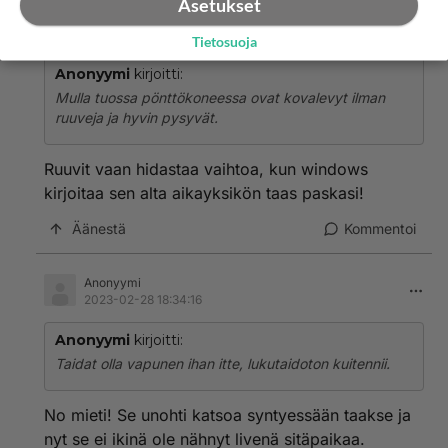
Asetukset
Anonyymi
2023-02-28 18:32:38
Tietosuoja
Anonyymi
kirjoitti:
Mulla tuossa pönttökoneessa ovat kovalevyt ilman
ruuveja ja hyvin pysyvät.
Ruuvit vaan hidastaa vaihtoa, kun windows
kirjoitaa sen alta aikayksikön taas paskasi!
Äänestä
Kommentoi
Anonyymi
2023-02-28 18:34:16
Anonyymi
kirjoitti:
Taidat olla vapunen ihan itte, lukutaidoton kuitennii.
No mieti! Se unohti katsoa syntyessään taakse ja
nyt se ei ikinä ole nähnyt livenä sitäpaikaa.