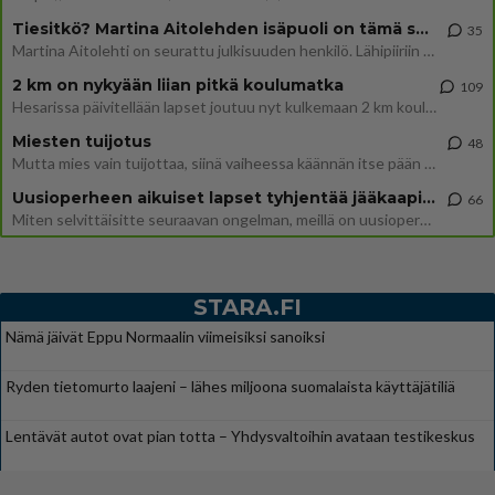
Tiesitkö? Martina Aitolehden isäpuoli on tämä suosittu laulaja
35
Martina Aitolehti on seurattu julkisuuden henkilö. Lähipiiriin mahtuu muitakin tunnettuja henkilöitä. Tiesitkö, että Ma
2 km on nykyään liian pitkä koulumatka
109
Hesarissa päivitellään lapset joutuu nyt kulkemaan 2 km kouluun jösses. Ruostefillarilla tuo matka menee vaikka miten äk
Miesten tuijotus
48
Mutta mies vain tuijottaa, siinä vaiheessa käännän itse pään pois. Mikä juttu? Yleensä jos joku tuijottaa tai katsoo, hä
Uusioperheen aikuiset lapset tyhjentää jääkaapin käydessään
66
Miten selvittäisitte seuraavan ongelman, meillä on uusioperhe, minulla teini-ikäiset lapset ja puolisolla aikuiset, jotk
STARA.FI
Nämä jäivät Eppu Normaalin viimeisiksi sanoiksi
Ryden tietomurto laajeni – lähes miljoona suomalaista käyttäjätiliä
Lentävät autot ovat pian totta – Yhdysvaltoihin avataan testikeskus