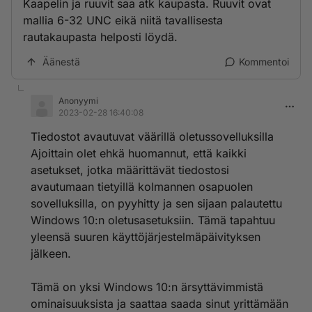
Kaapelin ja ruuvit saa atk kaupasta. Ruuvit ovat
mallia 6-32 UNC eikä niitä tavallisesta
rautakaupasta helposti löydä.
Äänestä
Kommentoi
Anonyymi
2023-02-28 16:40:08
Tiedostot avautuvat väärillä oletussovelluksilla
Ajoittain olet ehkä huomannut, että kaikki
asetukset, jotka määrittävät tiedostosi
avautumaan tietyillä kolmannen osapuolen
sovelluksilla, on pyyhitty ja sen sijaan palautettu
Windows 10:n oletusasetuksiin. Tämä tapahtuu
yleensä suuren käyttöjärjestelmäpäivityksen
jälkeen.
Tämä on yksi Windows 10:n ärsyttävimmistä
ominaisuuksista ja saattaa saada sinut yrittämään