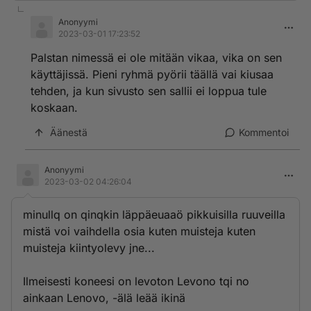
Anonyymi
2023-03-01 17:23:52
Palstan nimessä ei ole mitään vikaa, vika on sen
käyttäjissä. Pieni ryhmä pyörii täällä vai kiusaa
tehden, ja kun sivusto sen sallii ei loppua tule
koskaan.
Äänestä
Kommentoi
Anonyymi
2023-03-02 04:26:04
minullq on qinqkin läppäeuaaö pikkuisilla ruuveilla
mistä voi vaihdella osia kuten muisteja kuten
muisteja kiintyolevy jne...
Ilmeisesti koneesi on levoton Levono tqi no
ainkaan Lenovo, -älä leää ikinä