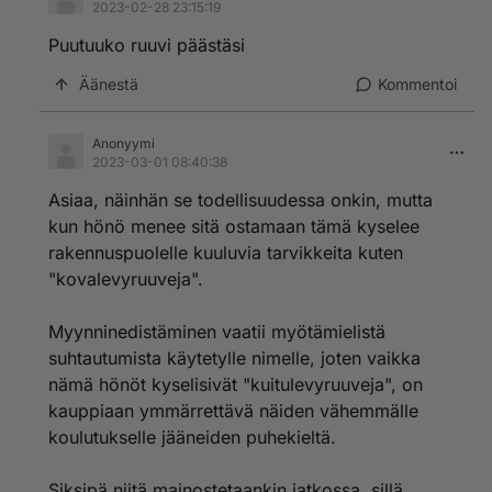
2023-02-28 23:15:19
Puutuuko ruuvi päästäsi
Äänestä
Kommentoi
Anonyymi
2023-03-01 08:40:38
Asiaa, näinhän se todellisuudessa onkin, mutta
kun hönö menee sitä ostamaan tämä kyselee
rakennuspuolelle kuuluvia tarvikkeita kuten
"kovalevyruuveja".
Myynninedistäminen vaatii myötämielistä
suhtautumista käytetylle nimelle, joten vaikka
nämä hönöt kyselisivät "kuitulevyruuveja", on
kauppiaan ymmärrettävä näiden vähemmälle
koulutukselle jääneiden puhekieltä.
Siksipä niitä mainostetaankin jatkossa, sillä