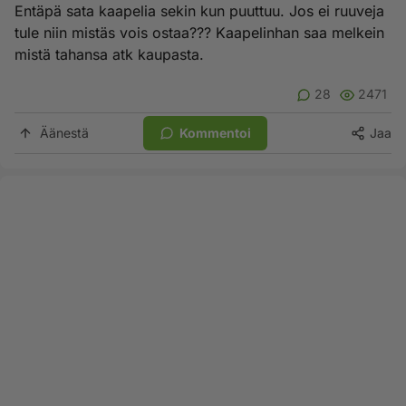
Entäpä sata kaapelia sekin kun puuttuu. Jos ei ruuveja
tule niin mistäs vois ostaa??? Kaapelinhan saa melkein
mistä tahansa atk kaupasta.
28
2471
Äänestä
Kommentoi
Jaa