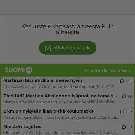
Keskustele vapaasti aiheesta kuin
aiheesta
Aloita keskustelu
Osallistu keskusteluun
Martinan bisneksillä ei mene hyvin
333
https://www.iltalehti.fi/viihdeuutiset/a/c46da6ab-340f-4790-aaa7-0865eed2336 Yrityksen konkurssihakemus on tullut kärä
Tiesitkö? Martina Aitolehden isäpuoli on tämä suosittu laulaja
39
Martina Aitolehti on seurattu julkisuuden henkilö. Lähipiiriin mahtuu muitakin tunnettuja henkilöitä. Tiesitkö, että Ma
2 km on nykyään liian pitkä koulumatka
120
Hesarissa päivitellään lapset joutuu nyt kulkemaan 2 km kouluun jösses. Ruostefillarilla tuo matka menee vaikka miten äk
Miesten tuijotus
50
Mutta mies vain tuijottaa, siinä vaiheessa käännän itse pään pois. Mikä juttu? Yleensä jos joku tuijottaa tai katsoo, hä