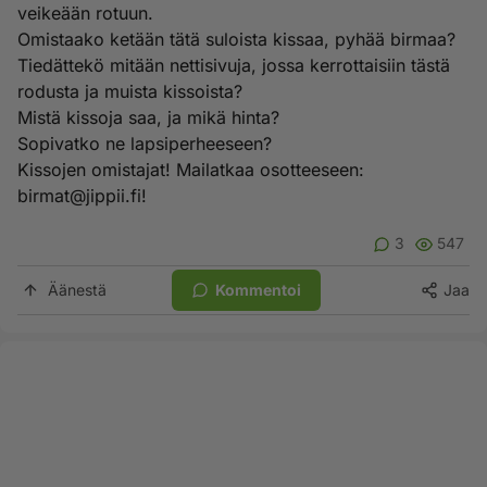
veikeään rotuun.
Omistaako ketään tätä suloista kissaa, pyhää birmaa?
Tiedättekö mitään nettisivuja, jossa kerrottaisiin tästä
rodusta ja muista kissoista?
Mistä kissoja saa, ja mikä hinta?
Sopivatko ne lapsiperheeseen?
Kissojen omistajat! Mailatkaa osotteeseen:
birmat@jippii.fi
!
3
547
Äänestä
Kommentoi
Jaa