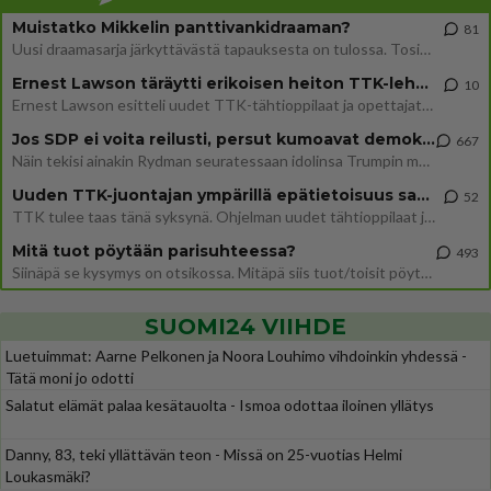
Muistatko Mikkelin panttivankidraaman?
81
Uusi draamasarja järkyttävästä tapauksesta on tulossa. Tositapahtumiin perustuva sarja ammentaa vuoden 1986 Mikkelin pan
Ernest Lawson täräytti erikoisen heiton TTK-lehdistötilaisuudessa: " Onko tässä tarkoituksena...?"
10
Ernest Lawson esitteli uudet TTK-tähtioppilaat ja opettajat torstaina 6.8. lehdistölle. Tulevalla kaudella on yksi hausk
Jos SDP ei voita reilusti, persut kumoavat demokratian Suomesta
667
Näin tekisi ainakin Rydman seuratessaan idolinsa Trumpin mallia https://www.is.fi/politiikka/art-2000012187244.html
Uuden TTK-juontajan ympärillä epätietoisuus sakenee - Nyt MTV hämmentää soppaa
52
TTK tulee taas tänä syksynä. Ohjelman uudet tähtioppilaat julkistetaan torstaina 6. elokuuta klo 14 alkavassa lehdistö
Mitä tuot pöytään parisuhteessa?
493
Siinäpä se kysymys on otsikossa. Mitäpä siis tuot/toisit pöytään parisuhteessa? Oletko mies vai nainen? Koetko sen mitä
SUOMI24 VIIHDE
Luetuimmat: Aarne Pelkonen ja Noora Louhimo vihdoinkin yhdessä -
Tätä moni jo odotti
Salatut elämät palaa kesätauolta - Ismoa odottaa iloinen yllätys
Danny, 83, teki yllättävän teon - Missä on 25-vuotias Helmi
Loukasmäki?