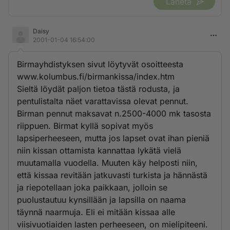
Lähetä
Daisy
2001-01-04 16:54:00
Birmayhdistyksen sivut löytyvät osoitteesta
www.kolumbus.fi/birmankissa/index.htm
Sieltä löydät paljon tietoa tästä rodusta, ja
pentulistalta näet varattavissa olevat pennut.
Birman pennut maksavat n.2500-4000 mk tasosta
riippuen. Birmat kyllä sopivat myös
lapsiperheeseen, mutta jos lapset ovat ihan pieniä
niin kissan ottamista kannattaa lykätä vielä
muutamalla vuodella. Muuten käy helposti niin,
että kissaa revitään jatkuvasti turkista ja hännästä
ja riepotellaan joka paikkaan, jolloin se
puolustautuu kynsillään ja lapsilla on naama
täynnä naarmuja. Eli ei mitään kissaa alle
viisivuotiaiden lasten perheeseen, on mielipiteeni.