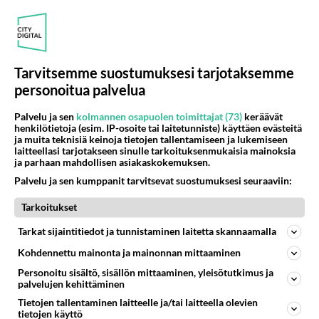
perheeseen tulee uusi kissa on aikuisten aluksi
valvottava lasten ja kissojen yhteisiä leikkejä jottei
kummallekaan sattui tapaturmia ja yhteiselo lähtisi
hyvin käyntiin. Lasten ja myöskin aikuisten on
Tarvitsemme suostumuksesi tarjotaksemme
hyvä muistaa ettei kissa ole lelu vaan elävä olento.
personoitua palvelua
Meidän pyhä birma kissoihin voi tutustua
osoitteessa www.geocities.com/cleodan
Palvelu ja sen
kolmannen osapuolen toimittajat (73)
keräävät
henkilötietoja (esim. IP-osoite tai laitetunniste) käyttäen evästeitä
Äänestä
Kommentoi
ja muita teknisiä keinoja tietojen tallentamiseen ja lukemiseen
laitteellasi tarjotakseen sinulle tarkoituksenmukaisia mainoksia
ja parhaan mahdollisen asiakaskokemuksen.
Palvelu ja sen kumppanit tarvitsevat suostumuksesi seuraaviin:
Kommentoi aloitusta...
Tarkoitukset
Tarkat sijaintitiedot ja tunnistaminen laitetta skannaamalla
Ketjusta on poistettu
0
sääntöjenvastaista viestiä.
Kohdennettu mainonta ja mainonnan mittaaminen
Takaisin ylös
Personoitu sisältö, sisällön mittaaminen, yleisötutkimus ja
palvelujen kehittäminen
Tietojen tallentaminen laitteelle ja/tai laitteella olevien
LUETUIMMAT KESKUSTELUT
tietojen käyttö