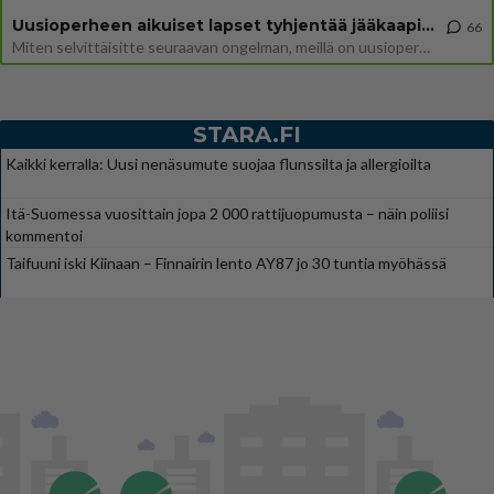
Uusioperheen aikuiset lapset tyhjentää jääkaapin käydessään
66
Miten selvittäisitte seuraavan ongelman, meillä on uusioperhe, minulla teini-ikäiset lapset ja puolisolla aikuiset, jotk
STARA.FI
Kaikki kerralla: Uusi nenäsumute suojaa flunssilta ja allergioilta
Itä-Suomessa vuosittain jopa 2 000 rattijuopumusta – näin poliisi
kommentoi
Taifuuni iski Kiinaan – Finnairin lento AY87 jo 30 tuntia myöhässä