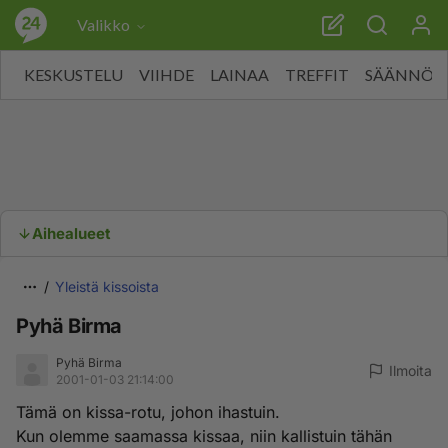
Valikko
KESKUSTELU
VIIHDE
LAINAA
TREFFIT
SÄÄNNÖT
Aihealueet
Yleistä kissoista
Pyhä Birma
Pyhä Birma
Ilmoita
2001-01-03 21:14:00
Tämä on kissa-rotu, johon ihastuin.
Kun olemme saamassa kissaa, niin kallistuin tähän