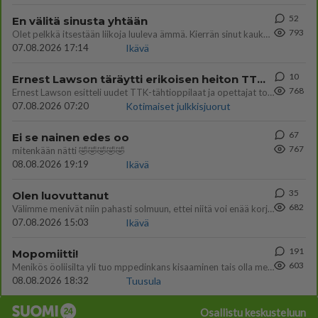
52
En välitä sinusta yhtään
793
Olet pelkkä itsestään liikoja luuleva ämmä. Kierrän sinut kaukaa nyt ja aina. Olit mulle pelkkä lelu vaan.
07.08.2026 17:14
Ikävä
10
Ernest Lawson täräytti erikoisen heiton TTK-lehdistötilaisuudessa: " Onko tässä tarkoituksena...?"
768
Ernest Lawson esitteli uudet TTK-tähtioppilaat ja opettajat torstaina 6.8. lehdistölle. Tulevalla kaudella on yksi hausk
07.08.2026 07:20
Kotimaiset julkkisjuorut
67
Ei se nainen edes oo
767
mitenkään nätti 🤣🤣🤣🤣🤣
08.08.2026 19:19
Ikävä
35
Olen luovuttanut
682
Välimme menivät niin pahasti solmuun, ettei niitä voi enää korjata. On aika jatkaa elämässä eteenpäin. Toivon sulle kaik
07.08.2026 15:03
Ikävä
191
Mopomiitti!
603
Menikös öoliisilta yli tuo mppedinkans kisaaminen tais olla melkoinen riski vahigoittaa tarpeettomasti jopa kuolla tuoss
08.08.2026 18:32
Tuusula
Osallistu keskusteluun