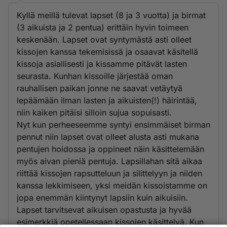
Kyllä meillä tulevat lapset (8 ja 3 vuotta) ja birmat
(3 aikuista ja 2 pentua) erittäin hyvin toimeen
keskenään. Lapset ovat syntymästä asti olleet
kissojen kanssa tekemisissä ja osaavat käsitellä
kissoja asiallisesti ja kissamme pitävät lasten
seurasta. Kunhan kissoille järjestää oman
rauhallisen paikan jonne ne saavat vetäytyä
lepäämään ilman lasten ja aikuisten(!) häirintää,
niin kaiken pitäisi silloin sujua sopuisasti.
Nyt kun perheeseemme syntyi ensimmäiset birman
pennut niin lapset ovat olleet alusta asti mukana
pentujen hoidossa ja oppineet näin käsittelemään
myös aivan pieniä pentuja. Lapsillahan sitä aikaa
riittää kissojen rapsutteluun ja silittelyyn ja niiden
kanssa lekkimiseen, yksi meidän kissoistamme on
jopa enemmän kiintynyt lapsiin kuin aikuisiin.
Lapset tarvitsevat aikuisen opastusta ja hyvää
esimerkkiä opetellessaan kissojen käsittelyä. Kun