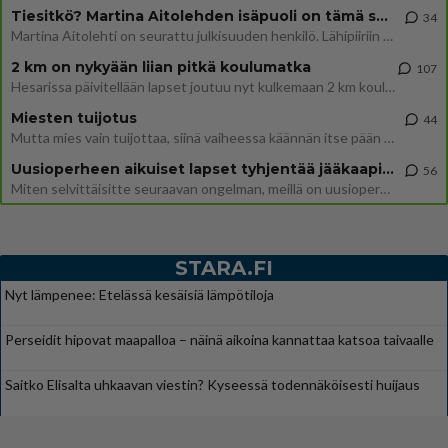
Tiesitkö? Martina Aitolehden isäpuoli on tämä suosittu laulaja
34
Martina Aitolehti on seurattu julkisuuden henkilö. Lähipiiriin mahtuu muitakin tunnettuja henkilöitä. Tiesitkö, että Ma
2 km on nykyään liian pitkä koulumatka
107
Hesarissa päivitellään lapset joutuu nyt kulkemaan 2 km kouluun jösses. Ruostefillarilla tuo matka menee vaikka miten äk
Miesten tuijotus
44
Mutta mies vain tuijottaa, siinä vaiheessa käännän itse pään pois. Mikä juttu? Yleensä jos joku tuijottaa tai katsoo, hä
Uusioperheen aikuiset lapset tyhjentää jääkaapin käydessään
56
Miten selvittäisitte seuraavan ongelman, meillä on uusioperhe, minulla teini-ikäiset lapset ja puolisolla aikuiset, jotk
STARA.FI
Nyt lämpenee: Etelässä kesäisiä lämpötiloja
Perseidit hipovat maapalloa – näinä aikoina kannattaa katsoa taivaalle
Saitko Elisalta uhkaavan viestin? Kyseessä todennäköisesti huijaus