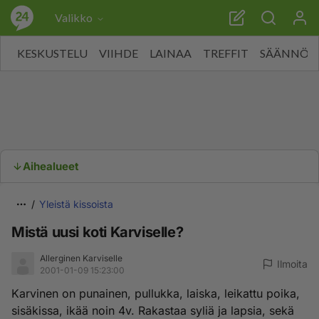
Valikko
KESKUSTELU
VIIHDE
LAINAA
TREFFIT
SÄÄNNÖT
Aihealueet
Yleistä kissoista
Mistä uusi koti Karviselle?
Allerginen Karviselle
Ilmoita
2001-01-09 15:23:00
Karvinen on punainen, pullukka, laiska, leikattu poika,
sisäkissa, ikää noin 4v. Rakastaa syliä ja lapsia, sekä