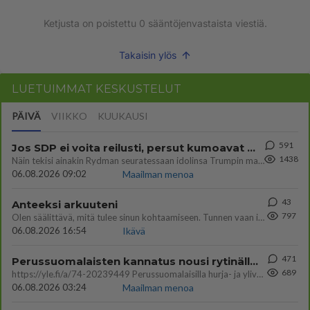
Ketjusta on poistettu
0
sääntöjenvastaista viestiä.
Takaisin ylös
LUETUIMMAT KESKUSTELUT
PÄIVÄ
VIIKKO
KUUKAUSI
591
Jos SDP ei voita reilusti, persut kumoavat demokratian Suomesta
1438
Näin tekisi ainakin Rydman seuratessaan idolinsa Trumpin mallia https://www.is.fi/politiikka/art-2000012187244.html
06.08.2026 09:02
Maailman menoa
43
Anteeksi arkuuteni
797
Olen säälittävä, mitä tulee sinun kohtaamiseen. Tunnen vaan itseni todella epävarmaksi sun kanssa. Jos minun olisi pitän
06.08.2026 16:54
Ikävä
471
Perussuomalaisten kannatus nousi rytinällä Ylen tänään julkaisemassa tuoreimmassa gallup-kyselyssä.
689
https://yle.fi/a/74-20239449 Perussuomalaisilla hurja- ja ylivoimaisesti suurin nousu tässä uudessa Ylen gallupissa. Kyl
06.08.2026 03:24
Maailman menoa