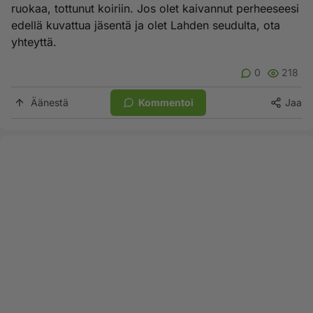
ruokaa, tottunut koiriin. Jos olet kaivannut perheeseesi
edellä kuvattua jäsentä ja olet Lahden seudulta, ota
yhteyttä.
0
218
Äänestä
Kommentoi
Jaa