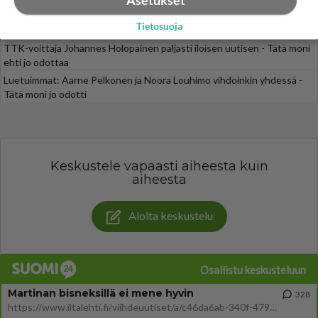
Asetukset
Muistatko? Kädestä suuhun elävä Satu sai jättimäisen rahasalkun
Tietosuoja
Henry-miljonääriltä
TTK-voittaja Johannes Holopainen paljasti iloisen uutisen - Tätä moni
ehti jo odottaa
Luetuimmat: Aarne Pelkonen ja Noora Louhimo vihdoinkin yhdessä -
Tätä moni jo odotti
Keskustele vapaasti aiheesta kuin
aiheesta
Aloita keskustelu
Osallistu keskusteluun
Martinan bisneksillä ei mene hyvin
328
https://www.iltalehti.fi/viihdeuutiset/a/c46da6ab-340f-4790-aaa7-0865eed2336 Yrityksen konkurssihakemus on tullut kärä