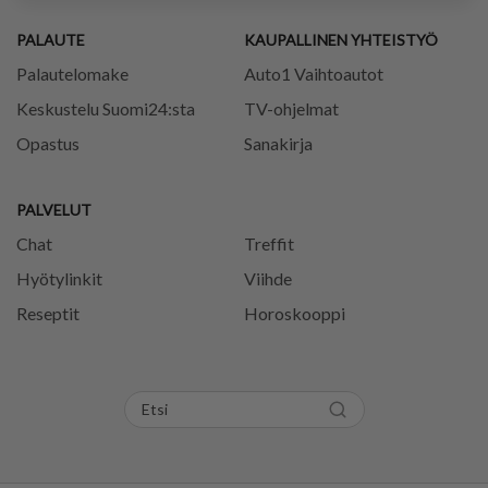
PALAUTE
KAUPALLINEN YHTEISTYÖ
Palautelomake
Auto1 Vaihtoautot
Keskustelu Suomi24:sta
TV-ohjelmat
Opastus
Sanakirja
PALVELUT
Chat
Treffit
Hyötylinkit
Viihde
Reseptit
Horoskooppi