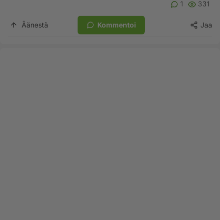
1
331
Äänestä
Kommentoi
Jaa