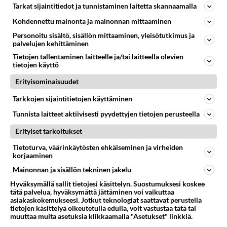
Tarkat sijaintitiedot ja tunnistaminen laitetta skannaamalla
62
Mitä uskot hänen ajattelevan sinusta?
828
😇
Kohdennettu mainonta ja mainonnan mittaaminen
04.08.2026 18:30
Ikävä
Personoitu sisältö, sisällön mittaaminen, yleisötutkimus ja
palvelujen kehittäminen
75
Miia Heikkinen avautui !
Tietojen tallentaminen laitteelle ja/tai laitteella olevien
807
Olipa hyvä kirjoitus, kiitos. Ongelmat mitkä nostat esille on todellisia ja tämä ylimielisyys totta ja se näkyy kaikessa
tietojen käyttö
04.08.2026 04:27
Judo
Erityisominaisuudet
68
Voiko meidän välit
Tarkkojen sijaintitietojen käyttäminen
804
Koskaan parantua tästä?
05.08.2026 05:34
Ikävä
Tunnista laitteet aktiivisesti pyydettyjen tietojen perusteella
Erityiset tarkoitukset
Osallistu keskusteluun
Tietoturva, väärinkäytösten ehkäiseminen ja virheiden
Jos SDP ei voita reilusti, persut kumoavat demokratian Suomesta
409
korjaaminen
Näin tekisi ainakin Rydman seuratessaan idolinsa Trumpin mallia https://www.is.fi/politiikka/art-2000012187244.html
Mainonnan ja sisällön tekninen jakelu
Uuden TTK-juontajan ympärillä epätietoisuus sakenee - Nyt MTV hämmentää soppaa
21
Hyväksymällä sallit tietojesi käsittelyn. Suostumuksesi koskee
TTK tulee taas tänä syksynä. Ohjelman uudet tähtioppilaat julkistetaan torstaina 6. elokuuta klo 14 alkavassa lehdistö
tätä palvelua, hyväksymättä jättäminen voi vaikuttaa
asiakaskokemukseesi. Jotkut teknologiat saattavat perustella
Mitä tuot pöytään parisuhteessa?
420
tietojen käsittelyä oikeutetulla edulla, voit vastustaa tätä tai
Siinäpä se kysymys on otsikossa. Mitäpä siis tuot/toisit pöytään parisuhteessa? Oletko mies vai nainen? Koetko sen mitä
muuttaa muita asetuksia klikkaamalla "Asetukset" linkkiä.