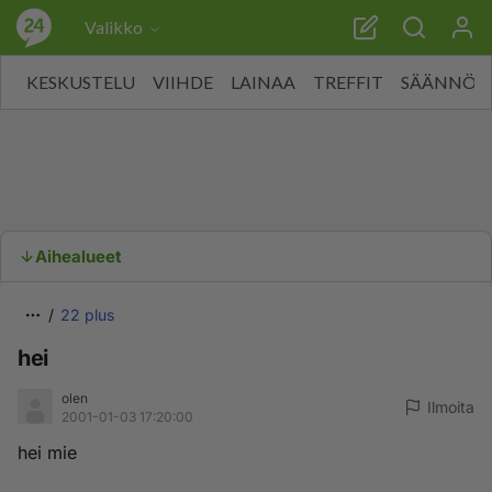
Valikko
KESKUSTELU
VIIHDE
LAINAA
TREFFIT
SÄÄNNÖT
Aihealueet
22 plus
hei
olen
Ilmoita
2001-01-03 17:20:00
hei mie