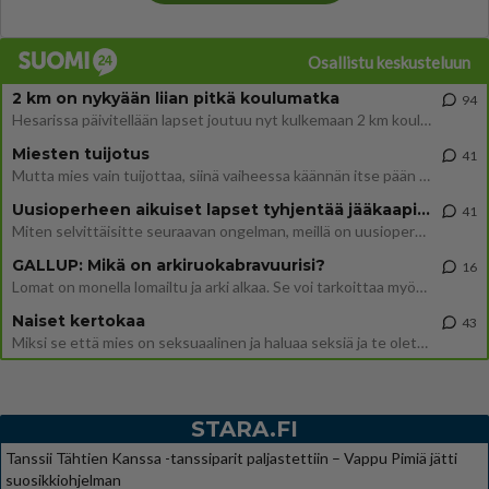
Osallistu keskusteluun
2 km on nykyään liian pitkä koulumatka
94
Hesarissa päivitellään lapset joutuu nyt kulkemaan 2 km kouluun jösses. Ruostefillarilla tuo matka menee vaikka miten äk
Miesten tuijotus
41
Mutta mies vain tuijottaa, siinä vaiheessa käännän itse pään pois. Mikä juttu? Yleensä jos joku tuijottaa tai katsoo, hä
Uusioperheen aikuiset lapset tyhjentää jääkaapin käydessään
41
Miten selvittäisitte seuraavan ongelman, meillä on uusioperhe, minulla teini-ikäiset lapset ja puolisolla aikuiset, jotk
GALLUP: Mikä on arkiruokabravuurisi?
16
Lomat on monella lomailtu ja arki alkaa. Se voi tarkoittaa myös sitä, että grillailut on grillattu ja palataan arjen ruo
Naiset kertokaa
43
Miksi se että mies on seksuaalinen ja haluaa seksiä ja te olette hänen mielestänne haluttava on vastenmielistä? Mikä sii
STARA.FI
Tanssii Tähtien Kanssa -tanssiparit paljastettiin – Vappu Pimiä jätti
suosikkiohjelman