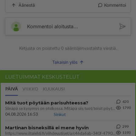
Äänestä
Kommentoi
Kommentoi aloitusta...
Ketjusta on poistettu
0
sääntöjenvastaista viestiä.
Takaisin ylös
LUETUIMMAT KESKUSTELUT
PÄIVÄ
VIIKKO
KUUKAUSI
420
Mitä tuot pöytään parisuhteessa?
1790
Siinäpä se kysymys on otsikossa. Mitäpä siis tuot/toisit pöytään parisuhteessa? Oletko mies vai nainen? Koetko sen mitä
04.08.2026 16:53
Sinkut
299
Martinan bisneksillä ei mene hyvin
1193
https://www.iltalehti.fi/viihdeuutiset/a/c46da6ab-340f-4790-aaa7-0865eed2336 Yrityksen konkurssihakemus on tullut kärä