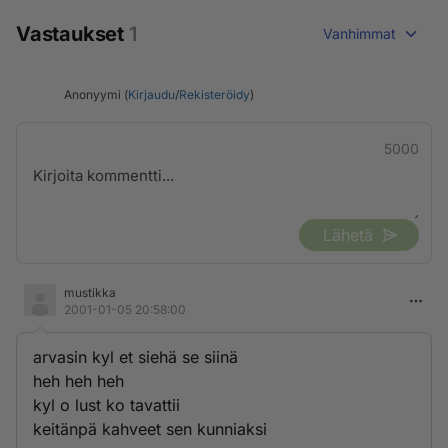
Vastaukset
1
Vanhimmat
Anonyymi (
Kirjaudu
/
Rekisteröidy
)
5000
Lähetä
mustikka
2001-01-05 20:58:00
arvasin kyl et siehä se siinä
heh heh heh
kyl o lust ko tavattii
keitänpä kahveet sen kunniaksi