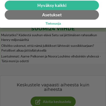
Martinan bisneksillä ei mene hyvin
300
Hyväksy kaikki
https://www.iltalehti.fi/viihdeuutiset/a/c46da6ab-340f-4790-aaa7-0865eed2336 Yrityksen konkurssihakemus on tullut kärä
Tiesitkö? Martina Aitolehden isäpuoli on tämä suosittu laulaja
29
Asetukset
Martina Aitolehti on seurattu julkisuuden henkilö. Lähipiiriin mahtuu muitakin tunnettuja henkilöitä. Tiesitkö, että Ma
Tietosuoja
SUOMI24 VIIHDE
Muistatko? Kädestä suuhun elävä Satu sai jättimäisen rahasalkun
Henry-miljonääriltä
Olisitko uskonut, että nämä julkkikset lähtevät suosikkisarjaan?
Petolliset alkaa jättiyllätyksellä
Luetuimmat: Aarne Pelkonen ja Noora Louhimo vihdoinkin yhdessä -
Tätä moni jo odotti
Keskustele vapaasti aiheesta kuin
aiheesta
Aloita keskustelu