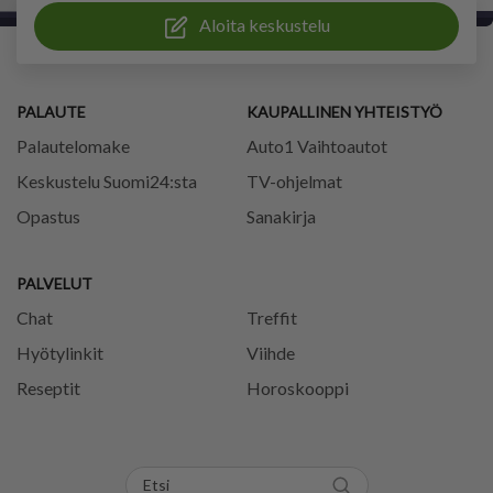
Aloita keskustelu
PALAUTE
KAUPALLINEN YHTEISTYÖ
Palautelomake
Auto1 Vaihtoautot
Keskustelu Suomi24:sta
TV-ohjelmat
Opastus
Sanakirja
PALVELUT
Chat
Treffit
Hyötylinkit
Viihde
Reseptit
Horoskooppi