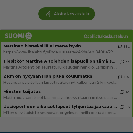
Aloita keskustelu
Osallistu keskusteluun
Martinan bisneksillä ei mene hyvin
331
https://www.iltalehti.fi/viihdeuutiset/a/c46da6ab-340f-4790-aaa7-0865eed2336 Yrityksen konkurssihakemus on tullut kärä
Tiesitkö? Martina Aitolehden isäpuoli on tämä suosittu laulaja
34
Martina Aitolehti on seurattu julkisuuden henkilö. Lähipiiriin mahtuu muitakin tunnettuja henkilöitä. Tiesitkö, että Ma
2 km on nykyään liian pitkä koulumatka
107
Hesarissa päivitellään lapset joutuu nyt kulkemaan 2 km kouluun jösses. Ruostefillarilla tuo matka menee vaikka miten äk
Miesten tuijotus
45
Mutta mies vain tuijottaa, siinä vaiheessa käännän itse pään pois. Mikä juttu? Yleensä jos joku tuijottaa tai katsoo, hä
Uusioperheen aikuiset lapset tyhjentää jääkaapin käydessään
58
Miten selvittäisitte seuraavan ongelman, meillä on uusioperhe, minulla teini-ikäiset lapset ja puolisolla aikuiset, jotk