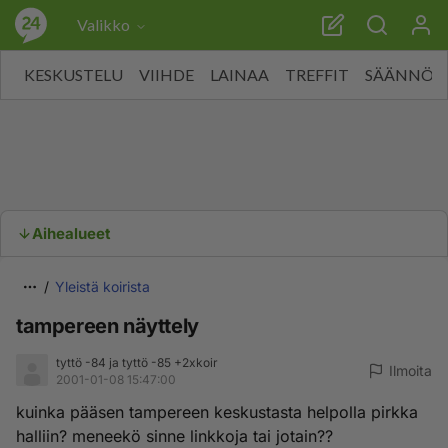
Valikko
KESKUSTELU
VIIHDE
LAINAA
TREFFIT
SÄÄNNÖT
Aihealueet
Yleistä koirista
tampereen näyttely
tyttö -84 ja tyttö -85 +2xkoir
Ilmoita
2001-01-08 15:47:00
kuinka pääsen tampereen keskustasta helpolla pirkka
halliin? meneekö sinne linkkoja tai jotain??