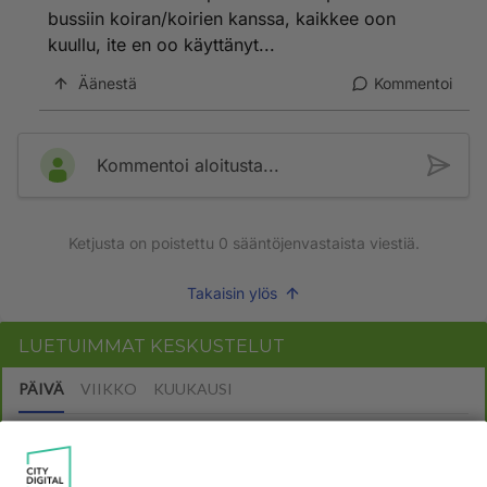
bussiin koiran/koirien kanssa, kaikkee oon
kuullu, ite en oo käyttänyt...
Äänestä
Kommentoi
Kommentoi aloitusta...
Ketjusta on poistettu
0
sääntöjenvastaista viestiä.
Takaisin ylös
LUETUIMMAT KESKUSTELUT
PÄIVÄ
VIIKKO
KUUKAUSI
613
Jos SDP ei voita reilusti, persut kumoavat demokratian Suomesta
1600
Näin tekisi ainakin Rydman seuratessaan idolinsa Trumpin mallia https://www.is.fi/politiikka/art-2000012187244.html
06.08.2026 09:02
Maailman menoa