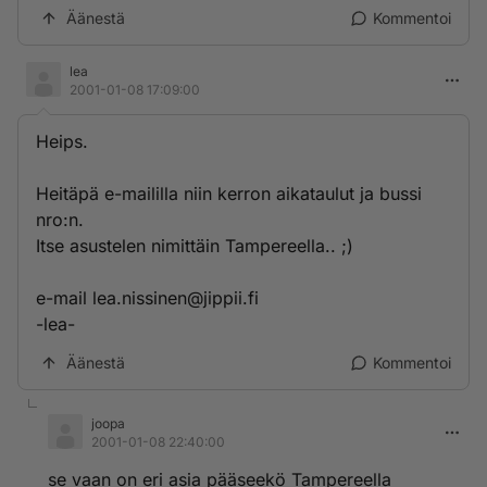
Äänestä
Kommentoi
lea
2001-01-08 17:09:00
Heips.
Heitäpä e-maililla niin kerron aikataulut ja bussi
nro:n.
Itse asustelen nimittäin Tampereella.. ;)
e-mail lea.nissinen@jippii.fi
-lea-
Äänestä
Kommentoi
joopa
2001-01-08 22:40:00
se vaan on eri asia pääseekö Tampereella