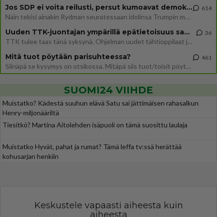
Jos SDP ei voita reilusti, persut kumoavat demokratian Suomesta
614
Näin tekisi ainakin Rydman seuratessaan idolinsa Trumpin mallia https://www.is.fi/politiikka/art-2000012187244.html
Uuden TTK-juontajan ympärillä epätietoisuus sakenee - Nyt MTV hämmentää soppaa
36
TTK tulee taas tänä syksynä. Ohjelman uudet tähtioppilaat julkistetaan torstaina 6. elokuuta klo 14 alkavassa lehdistö
Mitä tuot pöytään parisuhteessa?
461
Siinäpä se kysymys on otsikossa. Mitäpä siis tuot/toisit pöytään parisuhteessa? Oletko mies vai nainen? Koetko sen mitä
SUOMI24 VIIHDE
Muistatko? Kädestä suuhun elävä Satu sai jättimäisen rahasalkun
Henry-miljonääriltä
Tiesitkö? Martina Aitolehden isäpuoli on tämä suosittu laulaja
Muistatko Hyvät, pahat ja rumat? Tämä leffa tv:ssä herättää
kohusarjan henkiin
Keskustele vapaasti aiheesta kuin
aiheesta