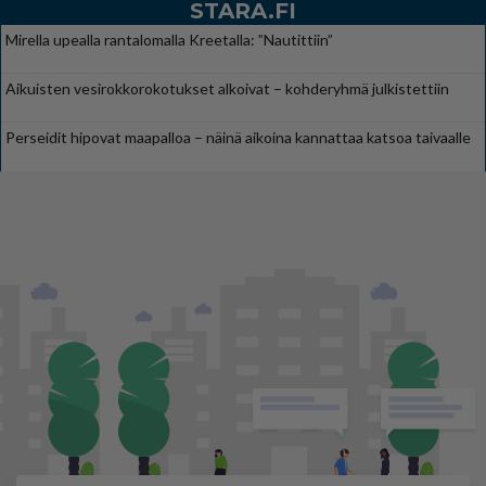
STARA.FI
Mirella upealla rantalomalla Kreetalla: ”Nautittiin”
Aikuisten vesirokkorokotukset alkoivat – kohderyhmä julkistettiin
Perseidit hipovat maapalloa – näinä aikoina kannattaa katsoa taivaalle