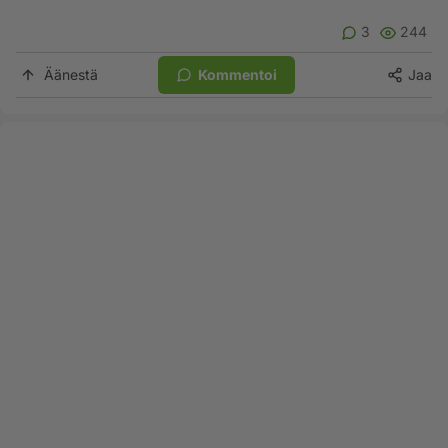
3
244
Äänestä
Kommentoi
Jaa