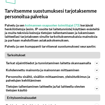
44
Anteeksi arkuuteni
Tarvitsemme suostumuksesi tarjotaksemme
857
Olen säälittävä, mitä tulee sinun kohtaamiseen. Tunnen vaan itseni todella epävarmaksi sun kanssa. Jos minun olisi pitän
personoitua palvelua
06.08.2026 16:54
Ikävä
Palvelu ja sen
kolmannen osapuolen toimittajat (73)
keräävät
485
Perussuomalaisten kannatus nousi rytinällä Ylen tänään julkaisemassa tuoreimmassa gallup-kyselyssä.
henkilötietoja (esim. IP-osoite tai laitetunniste) käyttäen evästeitä
739
https://yle.fi/a/74-20239449 Perussuomalaisilla hurja- ja ylivoimaisesti suurin nousu tässä uudessa Ylen gallupissa. Kyl
ja muita teknisiä keinoja tietojen tallentamiseen ja lukemiseen
laitteellasi tarjotakseen sinulle tarkoituksenmukaisia mainoksia
06.08.2026 03:24
Maailman menoa
ja parhaan mahdollisen asiakaskokemuksen.
Palvelu ja sen kumppanit tarvitsevat suostumuksesi seuraaviin:
12
Kuka melkein täysi-ikäinen hukkui?
701
Poliisin mukaan nuori oli lähes täysi-ikäinen. Ennen iltakuutta tulleen ilmoituksen mukaan ihminen oli joutunut mahdoll
Tarkoitukset
06.08.2026 20:09
Iisalmi
Tarkat sijaintitiedot ja tunnistaminen laitetta skannaamalla
45
kenen näköinen
Kohdennettu mainonta ja mainonnan mittaaminen
652
kaivattusi on ?
07.08.2026 16:24
Ikävä
Personoitu sisältö, sisällön mittaaminen, yleisötutkimus ja
palvelujen kehittäminen
41
Mikä on ollut
Tietojen tallentaminen laitteelle ja/tai laitteella olevien
614
Söpöintä välillämme?
tietojen käyttö
06.08.2026 14:44
Ikävä
Erityisominaisuudet
29
Tykkäätköhän vielä minusta?