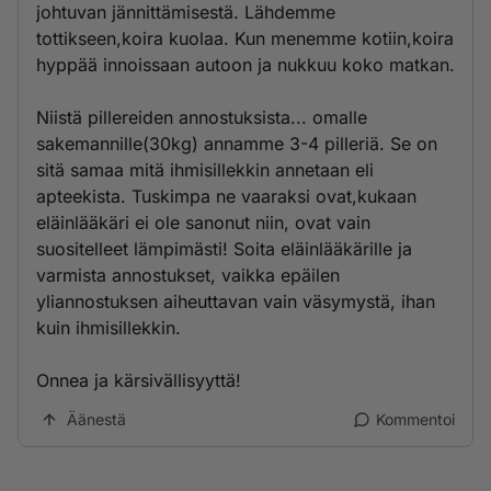
johtuvan jännittämisestä. Lähdemme
tottikseen,koira kuolaa. Kun menemme kotiin,koira
hyppää innoissaan autoon ja nukkuu koko matkan.
Niistä pillereiden annostuksista... omalle
sakemannille(30kg) annamme 3-4 pilleriä. Se on
sitä samaa mitä ihmisillekkin annetaan eli
apteekista. Tuskimpa ne vaaraksi ovat,kukaan
eläinlääkäri ei ole sanonut niin, ovat vain
suositelleet lämpimästi! Soita eläinlääkärille ja
varmista annostukset, vaikka epäilen
yliannostuksen aiheuttavan vain väsymystä, ihan
kuin ihmisillekkin.
Onnea ja kärsivällisyyttä!
Äänestä
Kommentoi