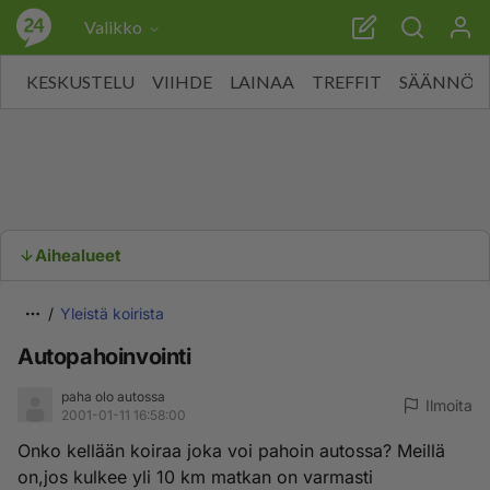
Valikko
KESKUSTELU
VIIHDE
LAINAA
TREFFIT
SÄÄNNÖT
Aihealueet
Yleistä koirista
Autopahoinvointi
paha olo autossa
Ilmoita
2001-01-11 16:58:00
Onko kellään koiraa joka voi pahoin autossa? Meillä
on,jos kulkee yli 10 km matkan on varmasti