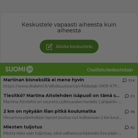
Keskustele vapaasti aiheesta kuin
aiheesta
Aloita keskustelu
Osallistu keskusteluun
Martinan bisneksillä ei mene hyvin
314
https://www.iltalehti.fi/viihdeuutiset/a/c46da6ab-340f-4790-aaa7-0865eed2336 Yrityksen konkurssihakemus on tullut kärä
Tiesitkö? Martina Aitolehden isäpuoli on tämä suosittu laulaja
31
Martina Aitolehti on seurattu julkisuuden henkilö. Lähipiiriin mahtuu muitakin tunnettuja henkilöitä. Tiesitkö, että Ma
2 km on nykyään liian pitkä koulumatka
98
Hesarissa päivitellään lapset joutuu nyt kulkemaan 2 km kouluun jösses. Ruostefillarilla tuo matka menee vaikka miten äk
Miesten tuijotus
42
Mutta mies vain tuijottaa, siinä vaiheessa käännän itse pään pois. Mikä juttu? Yleensä jos joku tuijottaa tai katsoo, hä