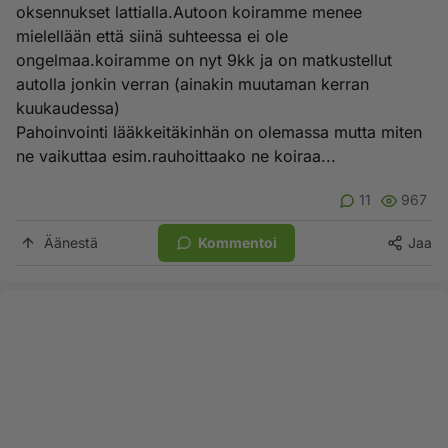
oksennukset lattialla.Autoon koiramme menee
mielellään että siinä suhteessa ei ole
ongelmaa.koiramme on nyt 9kk ja on matkustellut
autolla jonkin verran (ainakin muutaman kerran
kuukaudessa)
Pahoinvointi lääkkeitäkinhän on olemassa mutta miten
ne vaikuttaa esim.rauhoittaako ne koiraa...
11
967
Äänestä
Kommentoi
Jaa