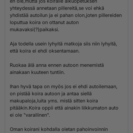
en ole,mutta jos koiralle alkuopetuksen
yhteydessä annetaan pillereitä,se voi ehkä
yhdistää autoilun ja ei pahan olon,joten pillereiden
loputtua koira on ottanut auton
mukavaksi(?)paikaksi.
Aja todella usein lyhyitä matkoja siis niin lyhyitä,
että koira ei ehdi oksentamaan.
Ruokaa älä anna ennen autoon menemistä
ainakaan kuuteen tuntiin.
Ihan hyvä tapa on myös jos ei ehdi autoilemaan,
on pistää koira autoon ja antaa siellä
makupaloja,luita yms. mistä sitten koira
pitääkin.Koira oppii että ainakin liikkumaton auto
ei ole "varallinen".
Oman koirani kohdalla oletan pahoinvoinnin