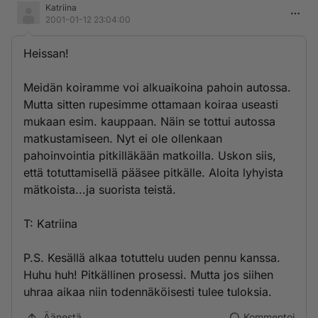
Katriina
2001-01-12 23:04:00
Heissan!
Meidän koiramme voi alkuaikoina pahoin autossa.
Mutta sitten rupesimme ottamaan koiraa useasti
mukaan esim. kauppaan. Näin se tottui autossa
matkustamiseen. Nyt ei ole ollenkaan
pahoinvointia pitkilläkään matkoilla. Uskon siis,
että totuttamisellä pääsee pitkälle. Aloita lyhyista
mätkoista...ja suorista teistä.
T: Katriina
P.S. Kesällä alkaa totuttelu uuden pennu kanssa.
Huhu huh! Pitkällinen prosessi. Mutta jos siihen
uhraa aikaa niin todennäköisesti tulee tuloksia.
Äänestä
Kommentoi