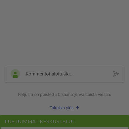
Kommentoi aloitusta...
Ketjusta on poistettu
0
sääntöjenvastaista viestiä.
Takaisin ylös
LUETUIMMAT KESKUSTELUT