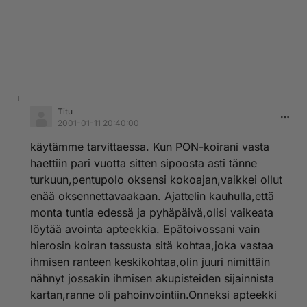
Titu
2001-01-11 20:40:00
käytämme tarvittaessa. Kun PON-koirani vasta
haettiin pari vuotta sitten sipoosta asti tänne
turkuun,pentupolo oksensi kokoajan,vaikkei ollut
enää oksennettavaakaan. Ajattelin kauhulla,että
monta tuntia edessä ja pyhäpäivä,olisi vaikeata
löytää avointa apteekkia. Epätoivossani vain
hierosin koiran tassusta sitä kohtaa,joka vastaa
ihmisen ranteen keskikohtaa,olin juuri nimittäin
nähnyt jossakin ihmisen akupisteiden sijainnista
kartan,ranne oli pahoinvointiin.Onneksi apteekki