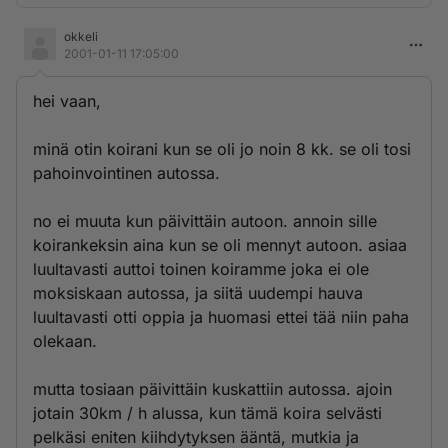
okkeli
2001-01-11 17:05:00
hei vaan,
minä otin koirani kun se oli jo noin 8 kk. se oli tosi
pahoinvointinen autossa.
no ei muuta kun päivittäin autoon. annoin sille
koirankeksin aina kun se oli mennyt autoon. asiaa
luultavasti auttoi toinen koiramme joka ei ole
moksiskaan autossa, ja siitä uudempi hauva
luultavasti otti oppia ja huomasi ettei tää niin paha
olekaan.
mutta tosiaan päivittäin kuskattiin autossa. ajoin
jotain 30km / h alussa, kun tämä koira selvästi
pelkäsi eniten kiihdytyksen ääntä, mutkia ja