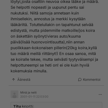
löytyi,josta osattiin neuvoa oikea lääke ja määrä.
Se helpotti nopeasti ja uupunut pentu sai
nukutuksi. Niitä samoja annetaan kuin
ihmisellekin, annostus ja merkki kysytään
lääkäriltä. Totuttelullakin on tapahtunut selvää
edistystä, mutta pidemmille matkoille/jos koira
on äskettäin syönyt/vieras auto/kuuma
päivä(lisää huonovointisuutta),niin annan
puolikkaan-kokonaisen pillerin(20kg koira,kyllä
tuo määrä meillä riittänyt!) En osaa sanoa, mitä
se koiralle tekee, mutta selvästi tyytyväisempi ja
helpottuneempi se heti on! ei ole kuin hyviä
kokemuksia minulla.
Äänestä
Kommentoi
Minä ja neiti
2001-01-11 22:03:00
Titu
kirjoitti: