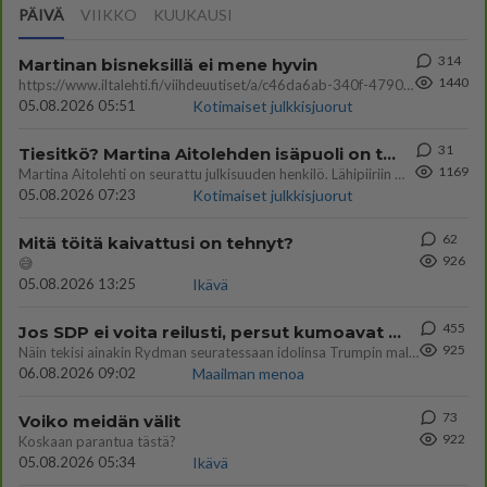
PÄIVÄ
VIIKKO
KUUKAUSI
314
Martinan bisneksillä ei mene hyvin
1440
https://www.iltalehti.fi/viihdeuutiset/a/c46da6ab-340f-4790-aaa7-0865eed2336 Yrityksen konkurssihakemus on tullut kärä
05.08.2026 05:51
Kotimaiset julkkisjuorut
31
Tiesitkö? Martina Aitolehden isäpuoli on tämä suosittu laulaja
1169
Martina Aitolehti on seurattu julkisuuden henkilö. Lähipiiriin mahtuu muitakin tunnettuja henkilöitä. Tiesitkö, että Ma
05.08.2026 07:23
Kotimaiset julkkisjuorut
62
Mitä töitä kaivattusi on tehnyt?
926
😅
05.08.2026 13:25
Ikävä
455
Jos SDP ei voita reilusti, persut kumoavat demokratian Suomesta
925
Näin tekisi ainakin Rydman seuratessaan idolinsa Trumpin mallia https://www.is.fi/politiikka/art-2000012187244.html
06.08.2026 09:02
Maailman menoa
73
Voiko meidän välit
922
Koskaan parantua tästä?
05.08.2026 05:34
Ikävä