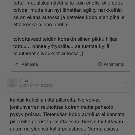
tottu, mut aluksi näytti siltä kuin ei olisi ollu edes
toivoa, mutta kun nyt lähetään agility harkkoihin
se on ekana autossa ja kattelee koko ajan pihalle
että koska ollaan perillä!
toivottavasti teidän koirakin siihen pikku hiljaa
tottuu... onnee yrityksille... se tuottaa kyllä
muutamat siivoukset autossa ;)
Äänestä
Kommentoi
miisa
2001-01-11 19:23:00
kantsii kokeilla niitä pillereitä. Ne voivat
jonkunverran rauhoittaa koiran mutta pahaolo
pysyy poissa. Tietenkään koko autoilua ei kannata
pillereille perustaa, mutta esim. bussin tai tuttavan
auton ne yleensä kyllä pelastavat. Varma asiasta