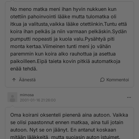
No meno matka meni ihan hyvin nukkuen kun
otettiin pahoinvointi lääke mutta tulomatka oli
itkua ja valitusta,vaikka lääke otettiinkin.Tuntu että
koira ihan pelkäs ja niin varmaan pelkäskin.Sydän
pumputti nopeasti ja kuola valu.Pysähtyä piti
monta kertaa.Viimeinen tunti meni jo vähän
paremmin kun koira alko rauhottua ja asettua
paikoilleen.Eipä taieta kovin pitkiä automatkoja
enää tehdä.
Äänestä
Kommentoi
mimosa
2001-01-16 21:26:00
Oma koirani oksenteli pienenä aina autoon. Vaikka
se olisi paastonnut ennen matkaa, aina tuli jotain
autoon. Nyt se on jäänyt. En antanut koskaan
mitään lääkkeitä, mutta suojasin auton istuimet.