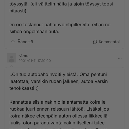
töyssyjä. (eli välttelin näitä ja ajoin töyssyt toosi
hitaasti)
en oo testannut pahoinvointipillereitä. eihän ne
siihen ongelmaan auta.
Äänestä
Kommentoi
-Arttu-
2001-01-11 17:10:00
..On tuo autopahoinvoiti yleistä. Oma pentuni
laatottaa, varsikin ruoan jälkeen, autoa varsin
tehokkaasti ;)
Kannattaa siis ainakin olla antamatta koiralle
ruokaa juuri ennen reissuun lähtöä. Lisäksi jos
koira näkee eteenpäin auton ollessa liikkeellä,
luulisi olon parantuvan(ainakin itselleni tulee