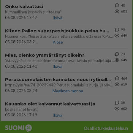
48
Onko kaivattusi
681
Kummallinen jossakin suhteessa?
05.08.2026 17:47
Ikävä
95
Kiteen Pallon superpesisjoukkue pelaa huumeiden vaikutuksen alaisena
649
Huumerikos. Yleisesti uskotaan, että se seikka, että eräs KiPan pelaaja kärähtää huumeista, on vain jäävuoren huippu. M
05.08.2026 03:21
Kitee
73
Mies, olenko ymmärtänyt oikein?
645
Ystävyys/salainen suhde/molemmat ovat täysin poissuljettuja asioita? Nainen
05.08.2026 11:40
Ikävä
464
Perussuomalaisten kannatus nousi rytinällä Ylen tänään julkaisemassa tuoreimmassa gallup-kyselyssä.
619
https://yle.fi/a/74-20239449 Perussuomalaisilla hurja- ja ylivoimaisesti suurin nousu tässä uudessa Ylen gallupissa. Kyl
06.08.2026 03:24
Maailman menoa
38
Kauanko olet kaivannut kaivattuasi ja
602
koska hänet löysit?
05.08.2026 17:19
Ikävä
Osallistu keskusteluun