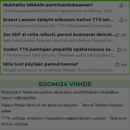
Muistatko Mikkelin panttivankidraaman?
1
Uusi draamasarja järkyttävästä tapauksesta on tulossa. Tositapahtumiin perustuva sarja ammentaa vuoden 1986 Mikkelin pan
Ernest Lawson täräytti erikoisen heiton TTK-lehdistötilaisuudessa: " Onko tässä tarkoituksena...?"
0
Ernest Lawson esitteli uudet TTK-tähtioppilaat ja opettajat torstaina 6.8. lehdistölle. Tulevalla kaudella on yksi hausk
Jos SDP ei voita reilusti, persut kumoavat demokratian Suomesta
457
Näin tekisi ainakin Rydman seuratessaan idolinsa Trumpin mallia https://www.is.fi/politiikka/art-2000012187244.html
Uuden TTK-juontajan ympärillä epätietoisuus sakenee - Nyt MTV hämmentää soppaa
33
TTK tulee taas tänä syksynä. Ohjelman uudet tähtioppilaat julkistetaan torstaina 6. elokuuta klo 14 alkavassa lehdistö
Mitä tuot pöytään parisuhteessa?
446
Siinäpä se kysymys on otsikossa. Mitäpä siis tuot/toisit pöytään parisuhteessa? Oletko mies vai nainen? Koetko sen mitä
SUOMI24 VIIHDE
Muistatko? Kädestä suuhun elävä Satu sai jättimäisen rahasalkun
Henry-miljonääriltä
Vappu Pimiän lähtö ei ole ainoa iso muutos - Tanssii Tähtien Kanssa
palaa
TTK-voittaja Johannes Holopainen paljasti iloisen uutisen - Tätä moni
ehti jo odottaa