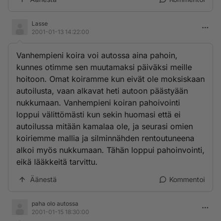
Lasse
2001-01-13 14:22:00
Vanhempieni koira voi autossa aina pahoin,
kunnes otimme sen muutamaksi päiväksi meille
hoitoon. Omat koiramme kun eivät ole moksiskaan
autoilusta, vaan alkavat heti autoon päästyään
nukkumaan. Vanhempieni koiran pahoivointi
loppui välittömästi kun sekin huomasi että ei
autoilussa mitään kamalaa ole, ja seurasi omien
koiriemme mallia ja silminnähden rentoutuneena
alkoi myös nukkumaan. Tähän loppui pahoinvointi,
eikä lääkkeitä tarvittu.
Äänestä
Kommentoi
paha olo autossa
2001-01-15 18:30:00