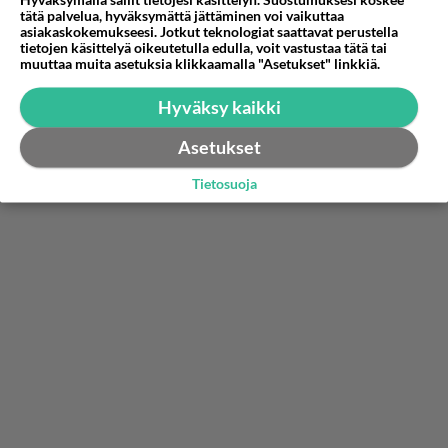
Motto: Olisi sinullakin huono olo jos vatsa on
tätä palvelua, hyväksymättä jättäminen voi vaikuttaa
asiakaskokemukseesi. Jotkut teknologiat saattavat perustella
oksennusta täynnä! ;-)
tietojen käsittelyä oikeutetulla edulla, voit vastustaa tätä tai
muuttaa muita asetuksia klikkaamalla "Asetukset" linkkiä.
Äänestä
Kommentoi
Hyväksy kaikki
Asetukset
Tietosuoja