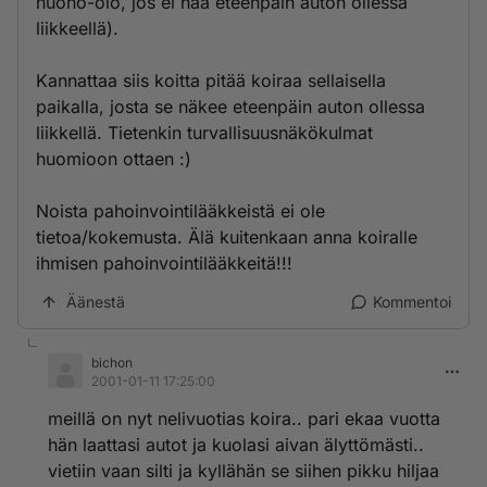
huono-olo, jos ei nää eteenpäin auton ollessa
liikkeellä).
Kannattaa siis koitta pitää koiraa sellaisella
paikalla, josta se näkee eteenpäin auton ollessa
liikkellä. Tietenkin turvallisuusnäkökulmat
huomioon ottaen :)
Noista pahoinvointilääkkeistä ei ole
tietoa/kokemusta. Älä kuitenkaan anna koiralle
ihmisen pahoinvointilääkkeitä!!!
Äänestä
Kommentoi
bichon
2001-01-11 17:25:00
meillä on nyt nelivuotias koira.. pari ekaa vuotta
hän laattasi autot ja kuolasi aivan älyttömästi..
vietiin vaan silti ja kyllähän se siihen pikku hiljaa