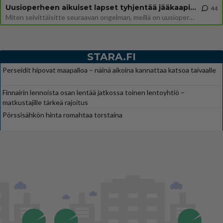
Uusioperheen aikuiset lapset tyhjentää jääkaapin käydessään
44
Miten selvittäisitte seuraavan ongelman, meillä on uusioperhe, minulla teini-ikäiset lapset ja puolisolla aikuiset, jotk
STARA.FI
Perseidit hipovat maapalloa – näinä aikoina kannattaa katsoa taivaalle
Finnairin lennoista osan lentää jatkossa toinen lentoyhtiö –
matkustajille tärkeä rajoitus
Pörssisähkön hinta romahtaa torstaina