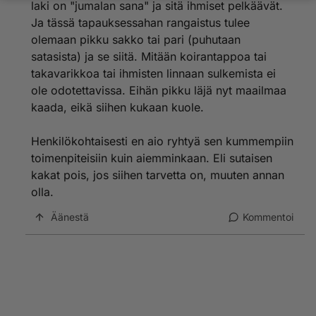
laki on "jumalan sana" ja sitä ihmiset pelkäävät.
Ja tässä tapauksessahan rangaistus tulee
olemaan pikku sakko tai pari (puhutaan
satasista) ja se siitä. Mitään koirantappoa tai
takavarikkoa tai ihmisten linnaan sulkemista ei
ole odotettavissa. Eihän pikku läjä nyt maailmaa
kaada, eikä siihen kukaan kuole.
Henkilökohtaisesti en aio ryhtyä sen kummempiin
toimenpiteisiin kuin aiemminkaan. Eli sutaisen
kakat pois, jos siihen tarvetta on, muuten annan
olla.
Äänestä
Kommentoi