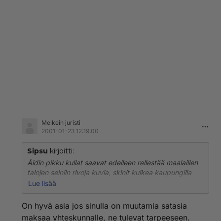
Melkein juristi
2001-01-23 12:19:00
Sipsu
kirjoitti:
Äidin pikku kullat saavat edelleen rellestää maalaillen
talojen seiniin rivoja kuvia, skinit kulkea kaupungilla
huudellen mustille ja hakaten heiltä hampaita sisään ja
Lue lisää
romaanit varastella kaupoista hameensa alle tavaraa.
Vaikka näitäkin vastaan on laki, ja rangaistukset paljon
On hyvä asia jos sinulla on muutamia satasia
ankarampia kuin koiran kakkaläjästä, eivät ne
maksaa yhteskunnalle, ne tulevat tarpeeseen.