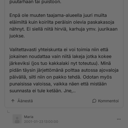
puutarhaan tai puistoon.
Enpä ole muuten taajama-alueella juuri muilta
eläimiltä kuin koirilta peräisin olevia paskakasoja
nähnyt. Ei siellä niitä hirviä, karhuja ymv. juurikaan
juokse.
Valitettavasti yhteiskunta ei voi toimia niin että
jokainen noudattaa vain niitä lakeja jotka kokee
järkeviksi (jos tuo kakkalaki nyt toteutuu). Minä
pidän täysin järjettömänä polttaa autossa ajovaloja
päivällä, silti niin on pakko tehdä. Odotan myös
punaisissa valoissa, vaikka näen että mistään
suunnasta ei tule ketään. Jne,..
Äänestä
Kommentoi
Maria
2001-01-23 13:00:00