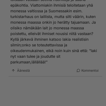
epäkohtia. Viattomiakin ihmisiä teloitetaan yhä
monessa valtiossa ja Suomessakin esim.
turkistarhaus on laillista, mutta silti väärin, kuten
monessa maassa onkin jo herätty tajuamaan. Ja
olisiko nämäkään lait jo monessa maassa
poistettu, elleivät ihmiset nousisi niitä vastaan?
Kyllä järkevä ihminen katsoo lakia realistisin
silmin;onko se toteutettavissa ja
oikeudenmukainen, eikä noin kuin sinä että: "laki
nyt vaan tulee ja joudutte sit
parkumaan,lällällää!"
Äänestä
Kommentoi