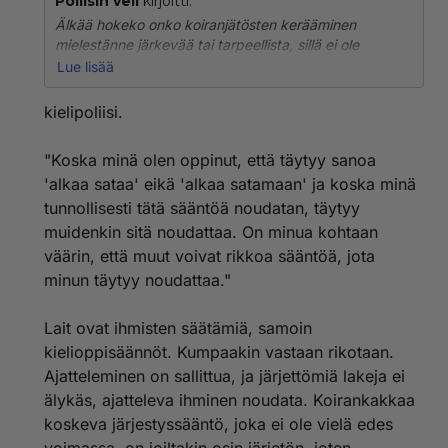
Poliisin veli
kirjoitti:
Älkää hokeko onko koiranjätösten kerääminen
mielestänne järkevää tai tarpeellista, sillä ei ole
merkitystä!KUN SÄÄDETÄÄN LAKI SE ON VOIMASSA
Lue lisää
KAIKESSA ANKARUUDESSAAN PITI SIITÄ TAI EI! En
ole koiran vihaajaa, mutta minua ärsyttää ihmiset jotka
kielipoliisi.
täällä uhoavat etteivä aijo noudattaa lakia! Varmasti
yhteiskunnalla on keinot jolla sen jäsenet saadaan
"Koska minä olen oppinut, että täytyy sanoa
noudattamaan lakia, joko hyvällä tai pahalla!
'alkaa sataa' eikä 'alkaa satamaan' ja koska minä
tunnollisesti tätä sääntöä noudatan, täytyy
muidenkin sitä noudattaa. On minua kohtaan
väärin, että muut voivat rikkoa sääntöä, jota
minun täytyy noudattaa."
Lait ovat ihmisten säätämiä, samoin
kielioppisäännöt. Kumpaakin vastaan rikotaan.
Ajatteleminen on sallittua, ja järjettömiä lakeja ei
älykäs, ajatteleva ihminen noudata. Koirankakkaa
koskeva järjestyssääntö, joka ei ole vielä edes