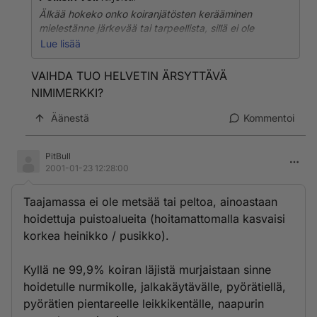
Älkää hokeko onko koiranjätösten kerääminen
mielestänne järkevää tai tarpeellista, sillä ei ole
merkitystä!KUN SÄÄDETÄÄN LAKI SE ON VOIMASSA
Lue lisää
KAIKESSA ANKARUUDESSAAN PITI SIITÄ TAI EI! En
ole koiran vihaajaa, mutta minua ärsyttää ihmiset jotka
VAIHDA TUO HELVETIN ÄRSYTTÄVÄ
täällä uhoavat etteivä aijo noudattaa lakia! Varmasti
NIMIMERKKI?
yhteiskunnalla on keinot jolla sen jäsenet saadaan
noudattamaan lakia, joko hyvällä tai pahalla!
Äänestä
Kommentoi
PitBull
2001-01-23 12:28:00
Taajamassa ei ole metsää tai peltoa, ainoastaan
hoidettuja puistoalueita (hoitamattomalla kasvaisi
korkea heinikko / pusikko).
Kyllä ne 99,9% koiran läjistä murjaistaan sinne
hoidetulle nurmikolle, jalkakäytävälle, pyörätiellä,
pyörätien pientareelle leikkikentälle, naapurin