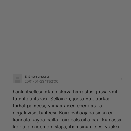
Entinen uhoaja
2001-01-23 11:52:00
hanki itsellesi joku mukava harrastus, jossa voit
toteuttaa itseäsi. Sellainen, jossa voit purkaa
turhat paineesi, ylimääräisen energiasi ja
negatiiviset tunteesi. Koiranvihaajana sinun ei
kannata käydä näillä koirapalstoilla haukkumassa
koiria ja niiden omistajia, ihan sinun itsesi vuoksi!