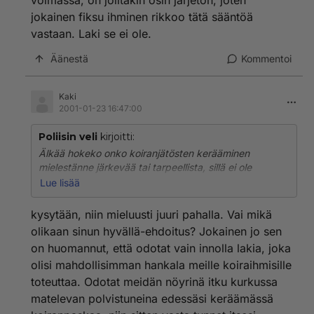
voimassa, on joiltakin osin järjetön, joten
jokainen fiksu ihminen rikkoo tätä sääntöä
vastaan. Laki se ei ole.
Äänestä
Kommentoi
Kaki
2001-01-23 16:47:00
Poliisin veli
kirjoitti:
Älkää hokeko onko koiranjätösten kerääminen
mielestänne järkevää tai tarpeellista, sillä ei ole
merkitystä!KUN SÄÄDETÄÄN LAKI SE ON VOIMASSA
Lue lisää
KAIKESSA ANKARUUDESSAAN PITI SIITÄ TAI EI! En
ole koiran vihaajaa, mutta minua ärsyttää ihmiset jotka
kysytään, niin mieluusti juuri pahalla. Vai mikä
täällä uhoavat etteivä aijo noudattaa lakia! Varmasti
olikaan sinun hyvällä-ehdoitus? Jokainen jo sen
yhteiskunnalla on keinot jolla sen jäsenet saadaan
on huomannut, että odotat vain innolla lakia, joka
noudattamaan lakia, joko hyvällä tai pahalla!
olisi mahdollisimman hankala meille koiraihmisille
toteuttaa. Odotat meidän nöyrinä itku kurkussa
matelevan polvistuneina edessäsi keräämässä