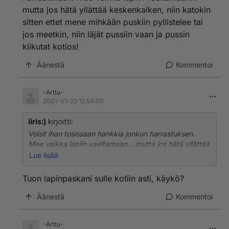
yhteiskunnalla on keinot jolla sen jäsenet saadaan
mutta jos hätä yllättää keskenkaiken, niin katokin
noudattamaan lakia, joko hyvällä tai pahalla!
sitten ettet mene mihkään puskiin pyllistelee tai
jos meetkin, niin läjät pussiin vaan ja pussin
kiikutat kotios!
Äänestä
Kommentoi
-Arttu-
2001-01-23 12:54:00
iiris:)
kirjoitti:
Voisit ihan tosissaan hankkia jonkun harrastuksen.
Mee vaikka lapiin vaeltamaan... mutta jos hätä yllättää
keskenkaiken, niin katokin sitten ettet mene mihkään
Lue lisää
puskiin pyllistelee tai jos meetkin, niin läjät pussiin
vaan ja pussin kiikutat kotios!
Tuon lapinpaskani sulle kotiin asti, käykö?
Äänestä
Kommentoi
-Arttu-