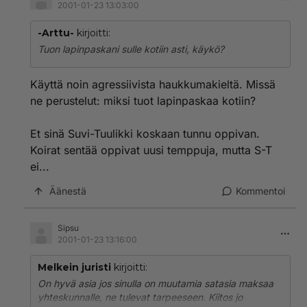
2001-01-23 13:03:00
-Arttu-
kirjoitti:
Tuon lapinpaskani sulle kotiin asti, käykö?
Käyttä noin agressiivista haukkumakieltä. Missä
ne perustelut: miksi tuot lapinpaskaa kotiin?
Et sinä Suvi-Tuulikki koskaan tunnu oppivan.
Koirat sentää oppivat uusi temppuja, mutta S-T
ei...
Äänestä
Kommentoi
Sipsu
2001-01-23 13:16:00
Melkein juristi
kirjoitti:
On hyvä asia jos sinulla on muutamia satasia maksaa
yhteskunnalle, ne tulevat tarpeeseen. Kiitos jo