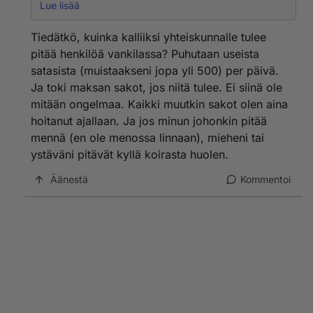
etukäteen. Toisaalta jos yksi ja sama ihminen
Lue lisää
jatkuvasti rikkoo lakia et ehkä enää selviäkkään
muutamalla satasella. Jos et maksa sakkoja on
Tiedätkö, kuinka kalliiksi yhteiskunnalle tulee
varmaan hienoa sovittaa ne vankilassa! Kukahan
pitää henkilöä vankilassa? Puhutaan useista
koirasi paskoja siivoaa sillä välin. Saattaa olla
satasista (muistaakseni jopa yli 500) per päivä.
todennäköisempää, että koirasi saa viimeisen piikin!!
Ja toki maksan sakot, jos niitä tulee. Ei siinä ole
mitään ongelmaa. Kaikki muutkin sakot olen aina
hoitanut ajallaan. Ja jos minun johonkin pitää
mennä (en ole menossa linnaan), mieheni tai
ystäväni pitävät kyllä koirasta huolen.
Äänestä
Kommentoi