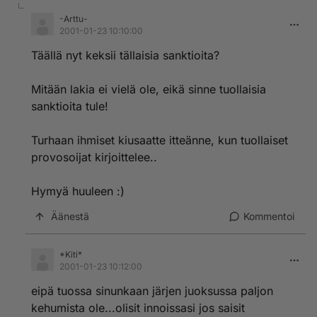
-Arttu-
2001-01-23 10:10:00
Täällä nyt keksii tällaisia sanktioita?
Mitään lakia ei vielä ole, eikä sinne tuollaisia
sanktioita tule!
Turhaan ihmiset kiusaatte itteänne, kun tuollaiset
provosoijat kirjoittelee..
Hymyä huuleen :)
Äänestä
Kommentoi
*Kiti*
2001-01-23 10:12:00
eipä tuossa sinunkaan järjen juoksussa paljon
kehumista ole...olisit innoissasi jos saisit