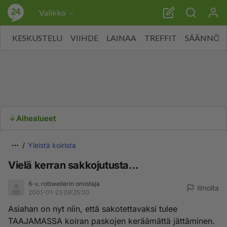
Valikko
KESKUSTELU
VIIHDE
LAINAA
TREFFIT
SÄÄNNÖT
Aihealueet
Yleistä koirista
Vielä kerran sakkojutusta...
6-v. rottweilerin omistaja
Ilmoita
2001-01-23 09:25:00
Asiahan on nyt niin, että sakotettavaksi tulee
TAAJAMASSA koiran paskojen keräämättä jättäminen.