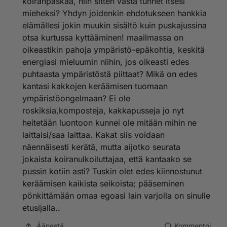
koiranpaskaa, niin sitten vasta tunnet itsesi
mieheksi? Yhdyn joidenkin ehdotukseen hankkia
elämällesi jokin muukin sisältö kuin puskajussina
otsa kurtussa kyttääminen! maailmassa on
oikeastikin pahoja ympäristö-epäkohtia, keskitä
energiasi mieluumin niihin, jos oikeasti edes
puhtaasta ympäristöstä piittaat? Mikä on edes
kantasi kakkojen keräämisen tuomaan
ympäristöongelmaan? Ei ole
roskiksia,komposteja, kakkapusseja jo nyt
heitetään luontoon kunnei ole mitään mihin ne
laittaisi/saa laittaa. Kakat siis voidaan
näennäisesti kerätä, mutta aijotko seurata
jokaista koiranulkoiluttajaa, että kantaako se
pussin kotiin asti? Tuskin olet edes kiinnostunut
keräämisen kaikista seikoista; pääseminen
pönkittämään omaa egoasi lain varjolla on sinulle
etusijalla..
Äänestä
Kommentoi