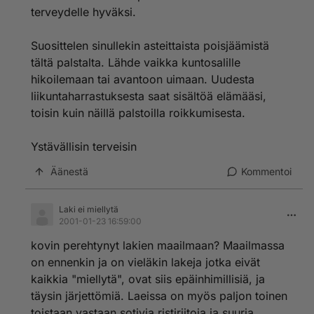
terveydelle hyväksi.
Suosittelen sinullekin asteittaista poisjäämistä
tältä palstalta. Lähde vaikka kuntosalille
hikoilemaan tai avantoon uimaan. Uudesta
liikuntaharrastuksesta saat sisältöä elämääsi,
toisin kuin näillä palstoilla roikkumisesta.
Ystävällisin terveisin
Äänestä
Kommentoi
Laki ei miellytä
2001-01-23 16:59:00
kovin perehtynyt lakien maailmaan? Maailmassa
on ennenkin ja on vieläkin lakeja jotka eivät
kaikkia "miellytä", ovat siis epäinhimillisiä, ja
täysin järjettömiä. Laeissa on myös paljon toinen
toistaan vastaan sotivia ristiriitoja ja suuria