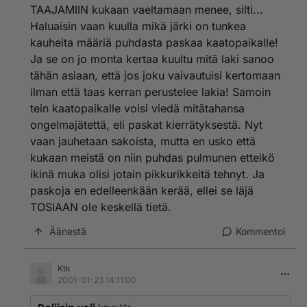
TAAJAMIIN kukaan vaeltamaan menee, silti...
Haluaisin vaan kuulla mikä järki on tunkea
kauheita määriä puhdasta paskaa kaatopaikalle!
Ja se on jo monta kertaa kuultu mitä laki sanoo
tähän asiaan, että jos joku vaivautuisi kertomaan
ilman että taas kerran perustelee lakia! Samoin
tein kaatopaikalle voisi viedä mitätahansa
ongelmajätettä, eli paskat kierrätyksestä. Nyt
vaan jauhetaan sakoista, mutta en usko että
kukaan meistä on niin puhdas pulmunen etteikö
ikinä muka olisi jotain pikkurikkeitä tehnyt. Ja
paskoja en edelleenkään kerää, ellei se läjä
TOSIAAN ole keskellä tietä.
Äänestä
Kommentoi
Ktk
2001-01-23 14:11:00