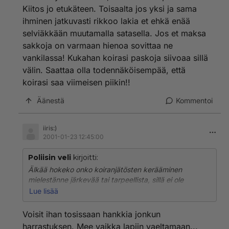
mihinkään ole hävinneet.
Kiitos jo etukäteen. Toisaalta jos yksi ja sama
ihminen jatkuvasti rikkoo lakia et ehkä enää
Sinulla on naivi kuva maailmasta, jos uskot, että laki on
"jumalan sana" ja sitä ihmiset pelkäävät. Ja tässä
selviäkkään muutamalla satasella. Jos et maksa
tapauksessahan rangaistus tulee olemaan pikku sakko
sakkoja on varmaan hienoa sovittaa ne
tai pari (puhutaan satasista) ja se siitä. Mitään
vankilassa! Kukahan koirasi paskoja siivoaa sillä
koirantappoa tai takavarikkoa tai ihmisten linnaan
välin. Saattaa olla todennäköisempää, että
sulkemista ei ole odotettavissa. Eihän pikku läjä nyt
koirasi saa viimeisen piikin!!
maailmaa kaada, eikä siihen kukaan kuole.
Äänestä
Kommentoi
Henkilökohtaisesti en aio ryhtyä sen kummempiin
toimenpiteisiin kuin aiemminkaan. Eli sutaisen kakat
pois, jos siihen tarvetta on, muuten annan olla.
iiris:)
2001-01-23 12:45:00
Poliisin veli
kirjoitti:
Älkää hokeko onko koiranjätösten kerääminen
mielestänne järkevää tai tarpeellista, sillä ei ole
merkitystä!KUN SÄÄDETÄÄN LAKI SE ON VOIMASSA
Lue lisää
KAIKESSA ANKARUUDESSAAN PITI SIITÄ TAI EI! En
ole koiran vihaajaa, mutta minua ärsyttää ihmiset jotka
Voisit ihan tosissaan hankkia jonkun
täällä uhoavat etteivä aijo noudattaa lakia! Varmasti
harrastuksen. Mee vaikka lapiin vaeltamaan...