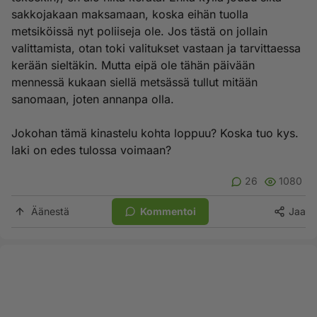
sakkojakaan maksamaan, koska eihän tuolla
metsiköissä nyt poliiseja ole. Jos tästä on jollain
valittamista, otan toki valitukset vastaan ja tarvittaessa
kerään sieltäkin. Mutta eipä ole tähän päivään
mennessä kukaan siellä metsässä tullut mitään
sanomaan, joten annanpa olla.
Jokohan tämä kinastelu kohta loppuu? Koska tuo kys.
laki on edes tulossa voimaan?
26
1080
Äänestä
Kommentoi
Jaa