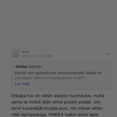
iiris:)
2001-01-23 13:52:00
-Arttu-
kirjoitti:
Käyttä noin agressiivista haukkumakieltä. Missä ne
perustelut: miksi tuot lapinpaskaa kotiin?
Lue lisää
Et sinä Suvi-Tuulikki koskaan tunnu oppivan. Koirat
sentää oppivat uusi temppuja, mutta S-T ei...
Ehkäpä tuo oli vähän asiaton huomautus, mutta
sama se minkä läjän sinne pussiin pistää. Jos
tarvii koiranläjät korjata pois, niin miksei sitten
niitä lapinpaskoja, VAIKKA tuskin sinne lapin