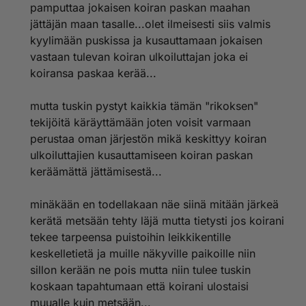
pamputtaa jokaisen koiran paskan maahan
jättäjän maan tasalle...olet ilmeisesti siis valmis
kyylimään puskissa ja kusauttamaan jokaisen
vastaan tulevan koiran ulkoiluttajan joka ei
koiransa paskaa kerää...
mutta tuskin pystyt kaikkia tämän "rikoksen"
tekijöitä käräyttämään joten voisit varmaan
perustaa oman järjestön mikä keskittyy koiran
ulkoiluttajien kusauttamiseen koiran paskan
keräämättä jättämisestä...
minäkään en todellakaan näe siinä mitään järkeä
kerätä metsään tehty läjä mutta tietysti jos koirani
tekee tarpeensa puistoihin leikkikentille
keskelletietä ja muille näkyville paikoille niin
sillon kerään ne pois mutta niin tulee tuskin
koskaan tapahtumaan että koirani ulostaisi
muualle kuin metsään...