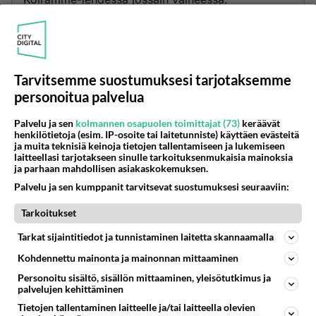
Eikös se Sisäministeriön edustaja myöskin täällä
palstalla kertonut jotain lakiesityksen sisällöstä?
Äänestä
Kommentoi
Tarvitsemme suostumuksesi tarjotaksemme
personoitua palvelua
Poliisin veli
Palvelu ja sen
kolmannen osapuolen toimittajat (73)
keräävät
2001-01-23 12:00:00
henkilötietoja (esim. IP-osoite tai laitetunniste) käyttäen evästeitä
ja muita teknisiä keinoja tietojen tallentamiseen ja lukemiseen
Älkää hokeko onko koiranjätösten kerääminen
laitteellasi tarjotakseen sinulle tarkoituksenmukaisia mainoksia
mielestänne järkevää tai tarpeellista, sillä ei ole
ja parhaan mahdollisen asiakaskokemuksen.
merkitystä!KUN SÄÄDETÄÄN LAKI SE ON
Palvelu ja sen kumppanit tarvitsevat suostumuksesi seuraaviin:
VOIMASSA KAIKESSA ANKARUUDESSAAN PITI
Tarkoitukset
SIITÄ TAI EI! En ole koiran vihaajaa, mutta minua
ärsyttää ihmiset jotka täällä uhoavat etteivä aijo
Tarkat sijaintitiedot ja tunnistaminen laitetta skannaamalla
noudattaa lakia! Varmasti yhteiskunnalla on
Kohdennettu mainonta ja mainonnan mittaaminen
keinot jolla sen jäsenet saadaan noudattamaan
Personoitu sisältö, sisällön mittaaminen, yleisötutkimus ja
lakia, joko hyvällä tai pahalla!
palvelujen kehittäminen
Tietojen tallentaminen laitteelle ja/tai laitteella olevien
Äänestä
Kommentoi