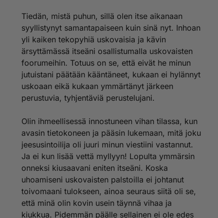
Tiedän, mistä puhun, sillä olen itse aikanaan
syyllistynyt samantapaiseen kuin sinä nyt. Inhoan
yli kaiken tekopyhiä uskovaisia ja kävin
ärsyttämässä itseäni osallistumalla uskovaisten
foorumeihin. Totuus on se, että eivät he minun
jutuistani päätään kääntäneet, kukaan ei hylännyt
uskoaan eikä kukaan ymmärtänyt järkeen
perustuvia, tyhjentäviä perustelujani.
Olin ihmeellisessä innostuneen vihan tilassa, kun
avasin tietokoneen ja pääsin lukemaan, mitä joku
jeesusintoilija oli juuri minun viestiini vastannut.
Ja ei kun lisää vettä myllyyn! Lopulta ymmärsin
onneksi kiusaavani eniten itseäni. Koska
uhoamiseni uskovaisten palstoilla ei johtanut
toivomaani tulokseen, ainoa seuraus siitä oli se,
että minä olin kovin usein täynnä vihaa ja
kiukkua. Pidemmän päälle sellainen ei ole edes