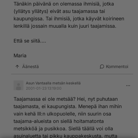
Tänäkin päivänä on olemassa ihmisiä, jotka
(yllätys yllätys) eivät asu taajamassa tai
kaupungissa. Tai ihmisiä, jotka käyvät koirineen
lenkillä jossain muualla kuin juuri taajamissa.
Että se siitä....
Maria
Äänestä
Kommentoi
Asun Vantaalla metsän keskellä
2001-01-23 13:19:00
Taajamassa ei ole metsää? Hei, nyt puhutaan
taajamasta, ei kaupungista. Menepä ihan mihin
vain kehä III:n ulkopuolelle, niin suurin osa
taajama-alueista on siellä hoitamatonta
metsikköä ja pusikkoa. Siellä täällä voi olla
asuinaluetta tai pikku kauppakeskusta, mutta