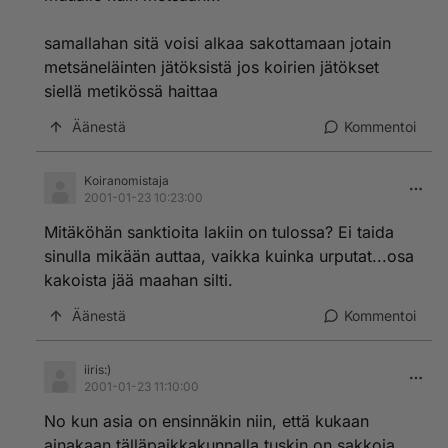
samallahan sitä voisi alkaa sakottamaan jotain
metsäneläinten jätöksistä jos koirien jätökset
siellä metikössä haittaa
Äänestä
Kommentoi
Koiranomistaja
2001-01-23 10:23:00
Mitäköhän sanktioita lakiin on tulossa? Ei taida
sinulla mikään auttaa, vaikka kuinka urputat...osa
kakoista jää maahan silti.
Äänestä
Kommentoi
iiris:)
2001-01-23 11:10:00
No kun asia on ensinnäkin niin, että kukaan
ainakaan tälläpaikkakunnalla tuskin on sakkoja