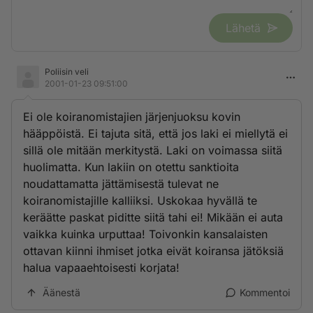
Lähetä
Poliisin veli
2001-01-23 09:51:00
Ei ole koiranomistajien järjenjuoksu kovin
hääppöistä. Ei tajuta sitä, että jos laki ei miellytä ei
sillä ole mitään merkitystä. Laki on voimassa siitä
huolimatta. Kun lakiin on otettu sanktioita
noudattamatta jättämisestä tulevat ne
koiranomistajille kalliiksi. Uskokaa hyvällä te
keräätte paskat piditte siitä tahi ei! Mikään ei auta
vaikka kuinka urputtaa! Toivonkin kansalaisten
ottavan kiinni ihmiset jotka eivät koiransa jätöksiä
halua vapaaehtoisesti korjata!
Äänestä
Kommentoi