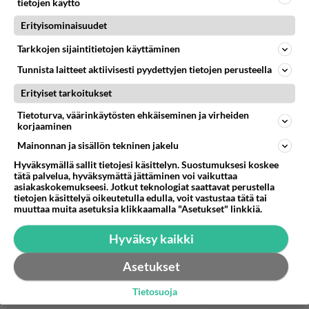
tietojen käyttö
Erityisominaisuudet
Sipsu
2001-01-23 12:08:00
Tarkkojen sijaintitietojen käyttäminen
Tunnista laitteet aktiivisesti pyydettyjen tietojen perusteella
Poliisin veli
kirjoitti:
Älkää hokeko onko koiranjätösten kerääminen
Erityiset tarkoitukset
mielestänne järkevää tai tarpeellista, sillä ei ole
Tietoturva, väärinkäytösten ehkäiseminen ja virheiden
merkitystä!KUN SÄÄDETÄÄN LAKI SE ON VOIMASSA
Lue lisää
korjaaminen
KAIKESSA ANKARUUDESSAAN PITI SIITÄ TAI EI! En
ole koiran vihaajaa, mutta minua ärsyttää ihmiset jotka
Mainonnan ja sisällön tekninen jakelu
Äidin pikku kullat saavat edelleen rellestää
täällä uhoavat etteivä aijo noudattaa lakia! Varmasti
maalaillen talojen seiniin rivoja kuvia, skinit
Hyväksymällä sallit tietojesi käsittelyn. Suostumuksesi koskee
yhteiskunnalla on keinot jolla sen jäsenet saadaan
tätä palvelua, hyväksymättä jättäminen voi vaikuttaa
kulkea kaupungilla huudellen mustille ja hakaten
noudattamaan lakia, joko hyvällä tai pahalla!
asiakaskokemukseesi. Jotkut teknologiat saattavat perustella
heiltä hampaita sisään ja romaanit varastella
tietojen käsittelyä oikeutetulla edulla, voit vastustaa tätä tai
muuttaa muita asetuksia klikkaamalla "Asetukset" linkkiä.
kaupoista hameensa alle tavaraa. Vaikka näitäkin
vastaan on laki, ja rangaistukset paljon
Hyväksy kaikki
ankarampia kuin koiran kakkaläjästä, eivät ne
mihinkään ole hävinneet.
Asetukset
Tietosuoja
Sinulla on naivi kuva maailmasta, jos uskot, että