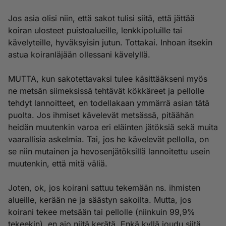
Jos asia olisi niin, että sakot tulisi siitä, että jättää
koiran ulosteet puistoalueille, lenkkipoluille tai
kävelyteille, hyväksyisin jutun. Tottakai. Inhoan itsekin
astua koiranläjään ollessani kävelyllä.
MUTTA, kun sakotettavaksi tulee käsittääkseni myös
ne metsän siimeksissä tehtävät kökkäreet ja pellolle
tehdyt lannoitteet, en todellakaan ymmärrä asian tätä
puolta. Jos ihmiset kävelevät metsässä, pitäähän
heidän muutenkin varoa eri eläinten jätöksiä sekä muita
vaarallisia askelmia. Tai, jos he kävelevät pellolla, on
se niin mutainen ja hevosenjätöksillä lannoitettu usein
muutenkin, että mitä väliä.
Joten, ok, jos koirani sattuu tekemään ns. ihmisten
alueille, kerään ne ja säästyn sakoilta. Mutta, jos
koirani tekee metsään tai pellolle (niinkuin 99,9%
tekeekin), en aio niitä kerätä. Enkä kyllä joudu siitä