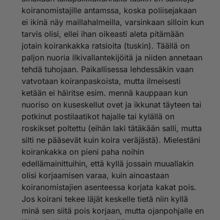
koiranomistajille antamssa, koska poliisejakaan
ei ikinä näy maillahalmeilla, varsinkaan silloin kun
tarvis olisi, ellei ihan oikeasti aleta pitämään
jotain koirankakka ratsioita (tuskin). Täällä on
paljon nuoria ilkivallantekijöitä ja niiden annetaan
tehdä tuhojaan. Paikallisessa lehdessäkin vaan
vatvotaan koiranpaskoista, mutta ilmeisesti
ketään ei häiritse esim. mennä kauppaan kun
nuoriso on kuseskellut ovet ja ikkunat täyteen tai
potkinut postilaatikot hajalle tai kylällä on
roskikset poltettu (eihän laki tätäkään salli, mutta
silti ne pääsevät kuin koira veräjästä). Mielestäni
koirankakka on pieni paha noihin
edellämainittuihin, että kyllä jossain muuallakin
olisi korjaamisen varaa, kuin ainoastaan
koiranomistajien asenteessa korjata kakat pois.
Jos koirani tekee läjät keskelle tietä niin kyllä
minä sen siitä pois korjaan, mutta ojanpohjalle en