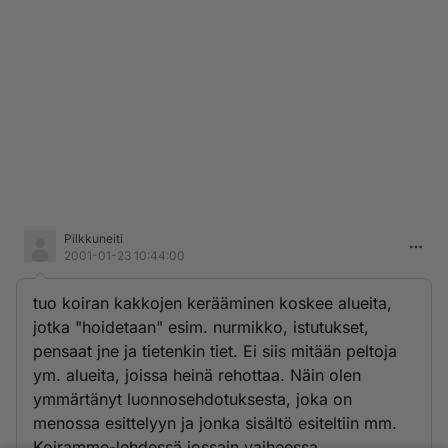
Pilkkuneiti
2001-01-23 10:44:00
tuo koiran kakkojen kerääminen koskee alueita,
jotka "hoidetaan" esim. nurmikko, istutukset,
pensaat jne ja tietenkin tiet. Ei siis mitään peltoja
ym. alueita, joissa heinä rehottaa. Näin olen
ymmärtänyt luonnosehdotuksesta, joka on
menossa esittelyyn ja jonka sisältö esiteltiin mm.
Koiramme-lehdessä jossain vaiheessa.