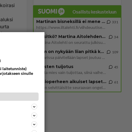
koirasi
Osallistu keskusteluun
i
aluksi
Martinan bisneksillä ei mene hyvin
331
uurta
https://www.iltalehti.fi/viihdeuutiset/a/c46da6ab-340f-4790-aaa7-0865eed2336 Yrityksen konkurssihakemus on tullut kärä
i tavat
Tiesitkö? Martina Aitolehden isäpuoli on tämä suosittu laulaja
34
Martina Aitolehti on seurattu julkisuuden henkilö. Lähipiiriin mahtuu muitakin tunnettuja henkilöitä. Tiesitkö, että Ma
2 km on nykyään liian pitkä koulumatka
109
Hesarissa päivitellään lapset joutuu nyt kulkemaan 2 km kouluun jösses. Ruostefillarilla tuo matka menee vaikka miten äk
a
ommentoi
Miesten tuijotus
45
i laitetunniste)
Mutta mies vain tuijottaa, siinä vaiheessa käännän itse pään pois. Mikä juttu? Yleensä jos joku tuijottaa tai katsoo, hä
arjotakseen sinulle
Uusioperheen aikuiset lapset tyhjentää jääkaapin käydessään
61
Miten selvittäisitte seuraavan ongelman, meillä on uusioperhe, minulla teini-ikäiset lapset ja puolisolla aikuiset, jotk
oa? Jos
aan. Jos
elu...
ä ihan