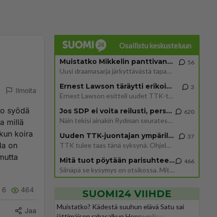
Osallistu keskusteluun
Muistatko Mikkelin panttivankidraaman?
56
Uusi draamasarja järkyttävästä tapauksesta on tulossa. Tositapahtumiin perustuva sarja ammentaa vuoden 1986 Mikkelin pan
Ernest Lawson täräytti erikoisen heiton TTK-lehdistötilaisuudessa: " Onko tässä tarkoituksena...?"
3
Ilmoita
Ernest Lawson esitteli uudet TTK-tähtioppilaat ja opettajat torstaina 6.8. lehdistölle. Tulevalla kaudella on yksi hausk
oo syödä
Jos SDP ei voita reilusti, persut kumoavat demokratian Suomesta
620
Näin tekisi ainakin Rydman seuratessaan idolinsa Trumpin mallia https://www.is.fi/politiikka/art-2000012187244.html
a millä
kun koira
Uuden TTK-juontajan ympärillä epätietoisuus sakenee - Nyt MTV hämmentää soppaa
37
la on
TTK tulee taas tänä syksynä. Ohjelman uudet tähtioppilaat julkistetaan torstaina 6. elokuuta klo 14 alkavassa lehdistö
mutta
Mitä tuot pöytään parisuhteessa?
466
Siinäpä se kysymys on otsikossa. Mitäpä siis tuot/toisit pöytään parisuhteessa? Oletko mies vai nainen? Koetko sen mitä
6
464
SUOMI24 VIIHDE
Muistatko? Kädestä suuhun elävä Satu sai
Jaa
jättimäisen rahasalkun Henry-miljonääriltä