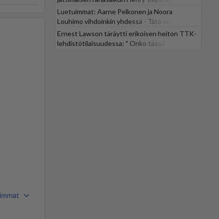
Luetuimmat: Aarne Pelkonen ja Noora
Louhimo vihdoinkin yhdessä - Tätä moni jo
odotti
Ernest Lawson täräytti erikoisen heiton TTK-
lehdistötilaisuudessa: " Onko tässä
tarkoituksena...?"
immat