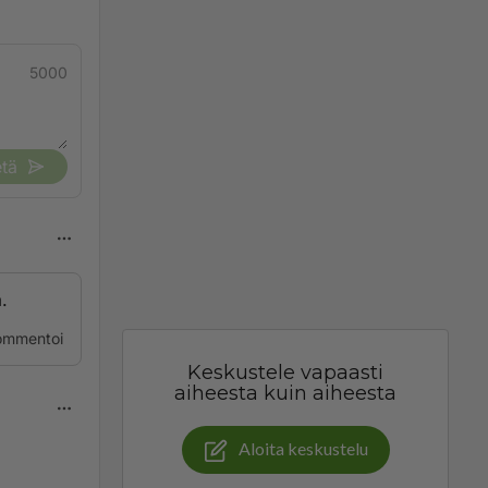
5000
tä
.
ommentoi
Keskustele vapaasti
aiheesta kuin aiheesta
Aloita keskustelu