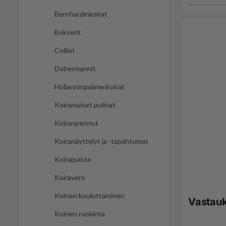
Bernhardinkoirat
Bokserit
Colliet
Dobermannit
Hollanninpaimenkoirat
Koiramaiset pulinat
Koiranpennut
Koiranäyttelyt ja -tapahtumat
Koirapuisto
Koiravero
Koirien kouluttaminen
Vastau
Koirien ruokinta