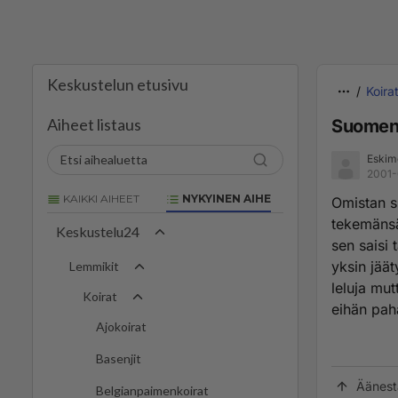
Keskustelun etusivu
Koira
Aiheet listaus
Suomenl
Eskim
2001-
KAIKKI AIHEET
NYKYINEN AIHE
Omistan s
tekemänsä
Keskustelu24
sen saisi
yksin jäät
Lemmikit
leluja mut
Koirat
eihän paha
Ajokoirat
Basenjit
Äänest
Belgianpaimenkoirat