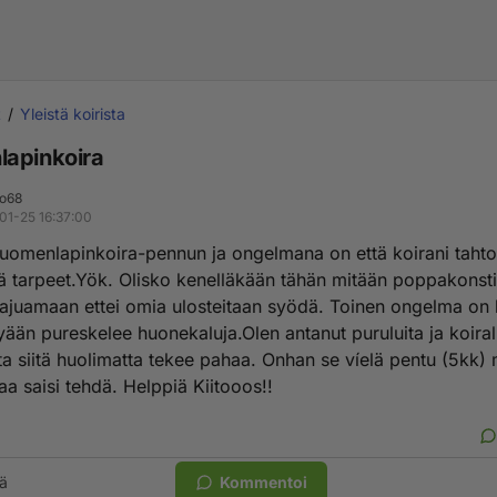
t
Yleistä koirista
apinkoira
o68
01-25 16:37:00
uomenlapinkoira-pennun ja ongelmana on että koirani taht
 tarpeet.Yök. Olisko kenelläkään tähän mitään poppakonsti
 tajuamaan ettei omia ulosteitaan syödä. Toinen ongelma on 
yään pureskelee huonekaluja.Olen antanut puruluita ja koiral
ta siitä huolimatta tekee pahaa. Onhan se víelä pentu (5kk) 
a saisi tehdä. Helppiä Kiitooos!!
ä
Kommentoi