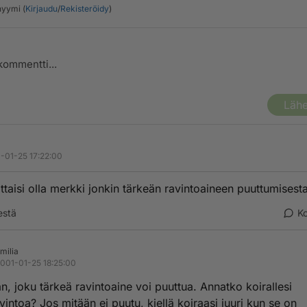
yymi (
Kirjaudu
/
Rekisteröidy
)
Lähe
-01-25 17:22:00
ttaisi olla merkki jonkin tärkeän ravintoaineen puuttumisesta
estä
K
milia
001-01-25 18:25:00
n, joku tärkeä ravintoaine voi puuttua. Annatko koirallesi
vintoa? Jos mitään ei puutu, kiellä koiraasi juuri kun se on