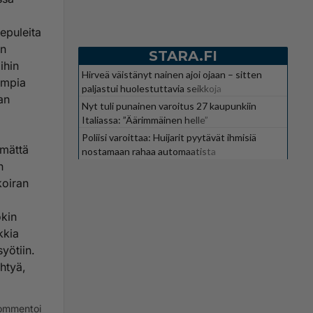
hepuleita
un
STARA.FI
ihin
Hirveä väistänyt nainen ajoi ojaan – sitten
himpia
paljastui huolestuttavia seikkoja
an
Nyt tuli punainen varoitus 27 kaupunkiin
Italiassa: ”Äärimmäinen helle”
Poliisi varoittaa: Huijarit pyytävät ihmisiä
ämättä
nostamaan rahaa automaatista
n
koiran
okin
kkia
syötiin.
ehtyä,
ommentoi