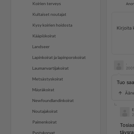
Koirien terveys
Anon
Kultaiset noutajat
Kysy koirien hoidosta
Kääpiökoirat
Landseer
Lapinkoirat ja lapinporokoirat
.
Laumanvartijakoirat
2001
Metsästyskoirat
Tuo saa
Mäyräkoirat
Ään
Newfoundlandinkoirat
E
Noutajakoirat
2
Paimenkoirat
Tosiaa
täysra
Pystykorvat