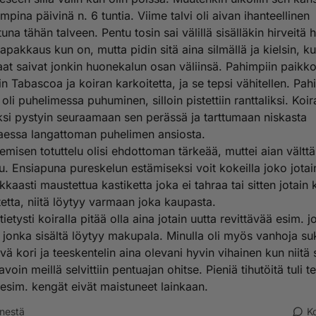
mpina päivinä n. 6 tuntia. Viime talvi oli aivan ihanteellinen
tuna tähän talveen. Pentu tosin sai välillä sisälläkin hirveitä 
apakkaus kun on, mutta pidin sitä aina silmällä ja kielsin, k
t saivat jonkin huonekalun osan väliinsä. Pahimpiin paikko
in Tabascoa ja koiran karkoitetta, ja se tepsi vähitellen. Pa
 oli puhelimessa puhuminen, silloin pistettiin ranttaliksi. Koir
si pystyin seuraamaan sen perässä ja tarttumaan niskasta
taessa langattoman puhelimen ansiosta.
emisen totuttelu olisi ehdottoman tärkeää, muttei aian vältt
u. Ensiapuna pureskelun estämiseksi voit kokeilla joko jotai
kaasti maustettua kastiketta joka ei tahraa tai sitten jotain 
etta, niitä löytyy varmaan joka kaupasta.
 tietysti koiralla pitää olla aina jotain uutta revittävää esim. j
, jonka sisältä löytyy makupala. Minulla oli myös vanhoja su
ävä kori ja teeskentelin aina olevani hyvin vihainen kun niitä 
tavoin meillä selvittiin pentuajan ohitse. Pieniä tihutöitä tuli t
esim. kengät eivät maistuneet lainkaan.
nestä
K