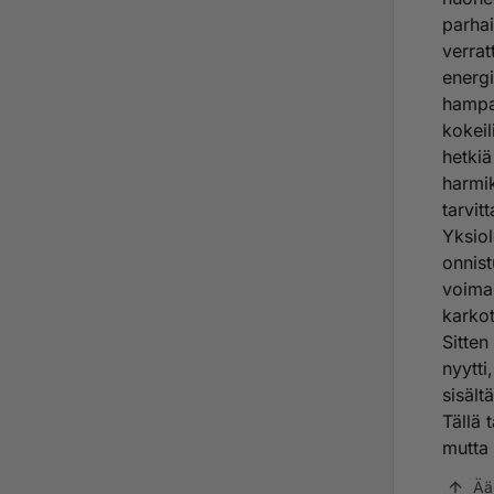
parhai
verrat
energi
hampaa
kokeil
hetkiä
harmik
tarvit
Yksiol
onnist
voimak
karkot
Sitten
nyytti
sisält
Tällä 
mutta 
Ää