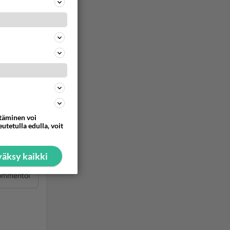
a se
ommentoi
ttäminen voi
 olen
utetulla edulla, voit
, että
nkaan
äksy kaikki
ommentoi