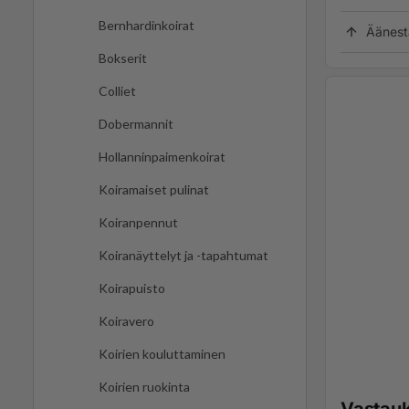
Bernhardinkoirat
Äänest
Bokserit
Colliet
Dobermannit
Hollanninpaimenkoirat
Koiramaiset pulinat
Koiranpennut
Koiranäyttelyt ja -tapahtumat
Koirapuisto
Koiravero
Koirien kouluttaminen
Koirien ruokinta