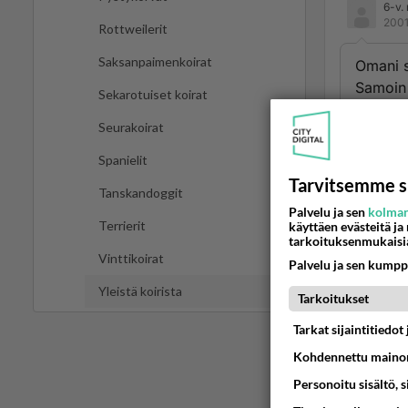
6-v.
2001
Rottweilerit
Saksanpaimenkoirat
Omani s
Samoin 
Sekarotuiset koirat
nielais
Seurakoirat
tukehtu
Spanielit
Ään
Tarvitsemme s
Tanskandoggit
vaar
Palvelu ja sen
kolman
2001
Terrierit
käyttäen evästeitä ja
tarkoituksenmukaisi
Vinttikoirat
Palvelu ja sen kumpp
...peri
ruokaan
Yleistä koirista
Tarkoitukset
ahmien
Tarkat sijaintitiedo
Ja koir
Kohdennettu mainon
periytyiv
Personoitu sisältö, 