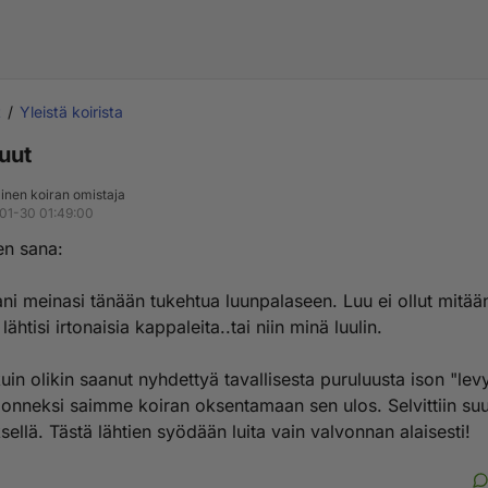
t
Yleistä koirista
luut
inen koiran omistaja
01-30 01:49:00
en sana:
ni meinasi tänään tukehtua luunpalaseen. Luu ei ollut mitä
lähtisi irtonaisia kappaleita..tai niin minä luulin.
kuin olikin saanut nyhdettyä tavallisesta puruluusta ison "le
a onneksi saimme koiran oksentamaan sen ulos. Selvittiin suu
ellä. Tästä lähtien syödään luita vain valvonnan alaisesti!