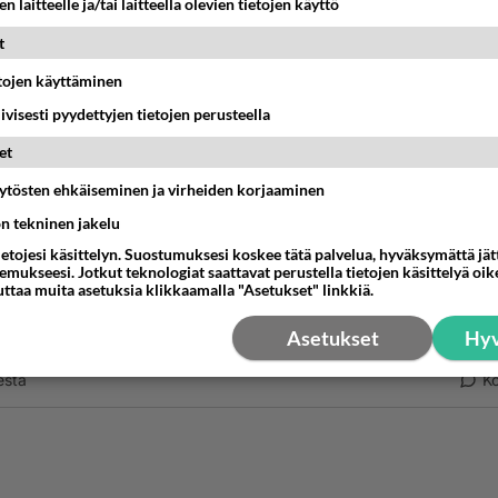
n laitteelle ja/tai laitteella olevien tietojen käyttö
 se vaan on sitten katsoa kun koira sitä luuta jäystää ja otta
ois koiralta jos siitä alkaa irrota vaarallisen näköisiä paloja!
t
etojen käyttäminen
an myös lähettää palautetta luuta valmistavalle yhtiölle!!!
iivisesti pyydettyjen tietojen perusteella
estä
K
et
u
äytösten ehkäiseminen ja virheiden korjaaminen
-01-30 22:07:00
ön tekninen jakelu
ietojesi käsittelyn. Suostumuksesi koskee tätä palvelua, hyväksymättä jä
 koskaan uskalla jättää koirille puruluita esim. päiväksi, kun
mukseesi. Jotkut teknologiat saattavat perustella tietojen käsittelyä oike
Olen pelännyt juuri sinun kertomasi kaltaisia tilanteita ja sitä
uttaa muita asetuksia klikkaamalla "Asetukset" linkkiä.
i paikalla auttamassa. Hyvä että varoittelet. Moni ei varmaa
Asetukset
Hyv
 tullut ajatelleeksi, että puruluissa saattaa piillä vaara.
estä
K