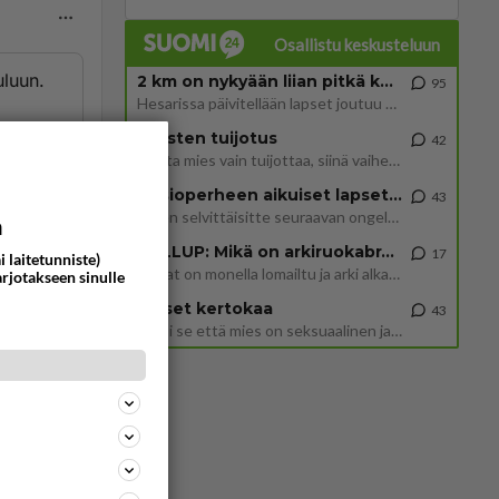
Osallistu keskusteluun
uluun.
2 km on nykyään liian pitkä koulumatka
95
Hesarissa päivitellään lapset joutuu nyt kulkemaan 2 km kouluun jösses. Ruostefillarilla tuo matka menee vaikka miten äk
nnut
Miesten tuijotus
42
Mutta mies vain tuijottaa, siinä vaiheessa käännän itse pään pois. Mikä juttu? Yleensä jos joku tuijottaa tai katsoo, hä
Uusioperheen aikuiset lapset tyhjentää jääkaapin käydessään
43
ommentoi
Miten selvittäisitte seuraavan ongelman, meillä on uusioperhe, minulla teini-ikäiset lapset ja puolisolla aikuiset, jotk
a
GALLUP: Mikä on arkiruokabravuurisi?
17
i laitetunniste)
Lomat on monella lomailtu ja arki alkaa. Se voi tarkoittaa myös sitä, että grillailut on grillattu ja palataan arjen ruo
arjotakseen sinulle
Naiset kertokaa
43
Miksi se että mies on seksuaalinen ja haluaa seksiä ja te olette hänen mielestänne haluttava on vastenmielistä? Mikä sii
e
an