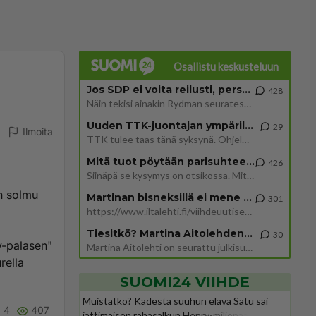
Osallistu keskusteluun
Jos SDP ei voita reilusti, persut kumoavat demokratian Suomesta
428
Näin tekisi ainakin Rydman seuratessaan idolinsa Trumpin mallia https://www.is.fi/politiikka/art-2000012187244.html
Uuden TTK-juontajan ympärillä epätietoisuus sakenee - Nyt MTV hämmentää soppaa
29
Ilmoita
TTK tulee taas tänä syksynä. Ohjelman uudet tähtioppilaat julkistetaan torstaina 6. elokuuta klo 14 alkavassa lehdistö
Mitä tuot pöytään parisuhteessa?
426
Siinäpä se kysymys on otsikossa. Mitäpä siis tuot/toisit pöytään parisuhteessa? Oletko mies vai nainen? Koetko sen mitä
än solmu
Martinan bisneksillä ei mene hyvin
301
https://www.iltalehti.fi/viihdeuutiset/a/c46da6ab-340f-4790-aaa7-0865eed2336 Yrityksen konkurssihakemus on tullut kärä
Tiesitkö? Martina Aitolehden isäpuoli on tämä suosittu laulaja
30
vy-palasen"
Martina Aitolehti on seurattu julkisuuden henkilö. Lähipiiriin mahtuu muitakin tunnettuja henkilöitä. Tiesitkö, että Ma
rella
SUOMI24 VIIHDE
Muistatko? Kädestä suuhun elävä Satu sai
4
407
jättimäisen rahasalkun Henry-miljonääriltä