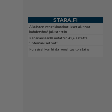
STARA.FI
Aikuisten vesirokkorokotukset alkoivat –
kohderyhmä julkistettiin
Kanariansaarilla mitattiin 42,6 astetta:
”Infernaaliset yöt”
Pörssisähkön hinta romahtaa torstaina