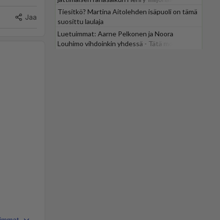
Tiesitkö? Martina Aitolehden isäpuoli on tämä
Jaa
suosittu laulaja
Luetuimmat: Aarne Pelkonen ja Noora
Louhimo vihdoinkin yhdessä - Tätä moni jo
odotti
immat