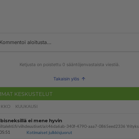
Kommentoi aloitusta...
Ketjusta on poistettu
0
sääntöjenvastaista viestiä.
Takaisin ylös
MMAT KESKUSTELUT
IKKO
KUUKAUSI
bisneksillä ei mene hyvin
05:51
Kotimaiset julkkisjuorut