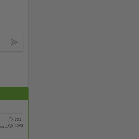
301
1293
https://www.iltalehti.fi/viihdeuutiset/a/c46da6ab-340f-4790-aaa7-0865eed2336 Yrityksen konkurssihakemus on tullut kärä