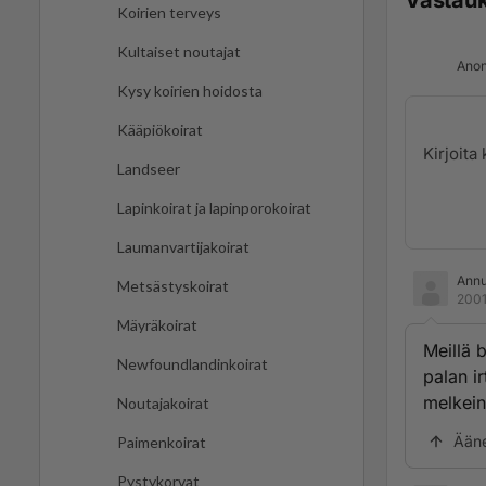
Vastau
Koirien terveys
Kultaiset noutajat
Anon
Kysy koirien hoidosta
Kääpiökoirat
Landseer
Lapinkoirat ja lapinporokoirat
Laumanvartijakoirat
Ann
Metsästyskoirat
2001
Mäyräkoirat
Meillä 
Newfoundlandinkoirat
palan ir
melkein
Noutajakoirat
Ään
Paimenkoirat
Pystykorvat