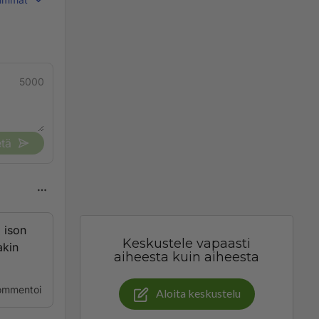
5000
tä
 ison
Keskustele vapaasti
akin
aiheesta kuin aiheesta
ommentoi
Aloita keskustelu