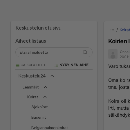
Keskustelun etusivu
Koira
Aiheet listaus
Koirien 
Onnell
2001-
KAIKKI AIHEET
NYKYINEN AIHE
Varoituks
Keskustelu24
Oma koira
tms. josta 
Lemmikit
Koirat
Koira oli 
Ajokoirat
irti, mutt
säikähdyks
Basenjit
Belgianpaimenkoirat