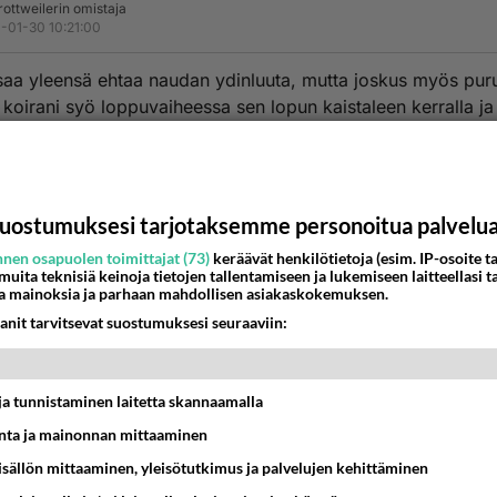
 rottweilerin omistaja
-01-30 10:21:00
aa yleensä ehtaa naudan ydinluuta, mutta joskus myös pur
koirani syö loppuvaiheessa sen lopun kaistaleen kerralla ja
ee pahan näköisesti viimeisen palan. Ei ole kyllä vielä meina
a sentään.
estä
K
uostumuksesi tarjotaksemme personoitua palvelu
allistako???
nen osapuolen toimittajat (73)
keräävät henkilötietoja (esim. IP-osoite ta
-01-30 11:23:00
 muita teknisiä keinoja tietojen tallentamiseen ja lukemiseen laitteellasi t
a mainoksia ja parhaan mahdollisen asiakaskokemuksen.
anit tarvitsevat suostumuksesi seuraaviin:
aatteessa koira voi tukehtua mihin vaan luuhun tai vaikkapa
sakkin,niinkuin kukatahansa meistä ihmisistäkin jos syömm
.
t ja tunnistaminen laitetta skannaamalla
illehan tämä ahmiminen on "jäänyt" susista joista ne aikoina
ta ja mainonnan mittaaminen
ät...eli.......
sisällön mittaaminen, yleisötutkimus ja palvelujen kehittäminen